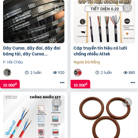
Dây Curoa, dây đai, dây đai
Cáp truyền tín hiệu có lưới
băng tải, dây Curoa
chống nhiễu Altek
Megadyne
P. Hải Châu
Ngoài Đà Nẵng
2 tuần
920
2 tuần
880
đ
đ
10.000
10.000