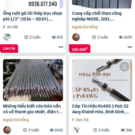
Ống ruột gà lõi thép bọc nhựa
Cung cấp chổi than công
phi 1/2″ (ID16 – OD19),
nghiệp MG50, J201,
Flexible Conduit, ống luồn
J164,D172, CH33N, D374N…
P. An Hải
Ngoài Đà Nẵng
dây điện
2 tuần
835
2 tuần
2609
Liên hệ
đ
100.000
Những hiểu biết căn bản cần
Cáp Tín Hiệu Rs485 1 Pair 22
có về thanh gia nhiệt, điện trở
Awg Khánh Hòa, Bình Định,
nhiệt
Gia Lai
Ngoài Đà Nẵng
P. Sơn Trà
2 tuần
2642
2 tuần
346