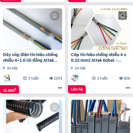
Dây cáp điện tín hiệu chống
Cáp tín hiệu chống nhiễu 4 x
nhiễu 4×1.0 lõi đồng Altek
0.22 mm2 Altek Kabel –
Kabel
Shield alarm cable, signal
P. An Hải
P. An Hải
2 tuần
1293
2 tuần
826
Liên hệ
đ
15.000