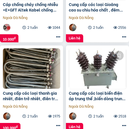
Cáp chống cháy chống nhiễu
Cung cấp các loại Gioăng
+E+GFT Altek Kabel chống
cao su chịu hóa chất , đệm
cháy trong nhiệt độ cao
chặn dầu, Gioăng chịu nhiệt
Ngoài Đà Nẵng
Ngoài Đà Nẵng
độ cao
2 tuần
1044
2 tuần
2556
Liên hệ
đ
10.000
Cung cấp các loại thanh gia
Cung cấp các loại biến điện
nhiệt, điện trở nhiệt, điện trở
áp trung thế ,biến dòng trung
bóng thạch anh
thế, tụ bù trung thế
Ngoài Đà Nẵng
Ngoài Đà Nẵng
2 tuần
1975
2 tuần
2518
Liên hệ
đ
100.000