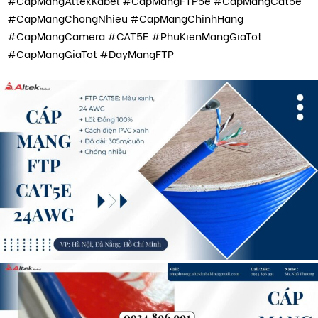
#CapMangAltekKabel #CapMangFTP5e #CapMangCat5e
#CapMangChongNhieu #CapMangChinhHang
#CapMangCamera #CAT5E #PhuKienMangGiaTot
#CapMangGiaTot #DayMangFTP