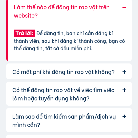
Làm thế nào để đăng tin rao vặt trên
website?
Để đăng tin, bạn chỉ cần đăng kí
Trả lời:
thành viên, sau khi đăng kí thành công, bạn có
thể đăng tin, tất cả đều miễn phí.
Có mất phí khi đăng tin rao vặt không?
Có thể đăng tin rao vặt về việc tìm việc
Chúng tôi cung cấp gói đăng tin miễn
Trả lời:
phí cơ bản cho tất cả người dùng. Tuy nhiên, để
làm hoặc tuyển dụng không?
tăng hiệu quả quảng cáo và được ưu tiên hiển
thị, bạn có thể lựa chọn các gói dịch vụ nâng
Làm sao để tìm kiếm sản phẩm/dịch vụ
Hoàn toàn có thể. Website của chúng
Trả lời:
cấp với chi phí hợp lý, xem thêm
phí dịch vụ tin
tôi hỗ trợ đăng tin tuyển dụng và tìm việc làm.
mình cần?
VIP
.
Bạn chỉ cần chọn đúng chuyên mục và điền đầy