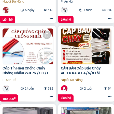
Ngoài Đà Nẵng
P. An Hải
6 ngày
148
1 tuần
134
Liên hệ
Liên hệ
Cáp Tín Hiệu Chống Cháy
CẦN BÁN Cáp Báo Cháy
Chống Nhiễu 2×0.75 /1.0 /1.5
ALTEK KABEL 4/6/8 Lõi
/2.5 – Altek Kabel Đà Nẵng –
P. Sơn Trà
Ngoài Đà Nẵng
Hà Nội – HCM
1 tuần
382
2 tuần
54
Liên hệ
đ
100.000