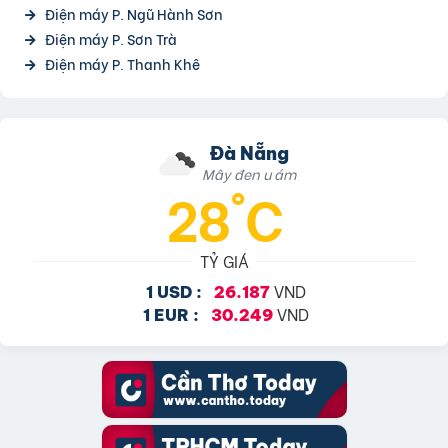
Điện máy P. Ngũ Hành Sơn
Điện máy P. Sơn Trà
Điện máy P. Thanh Khê
Đà Nẵng
Mây đen u ám
28°C
TỶ GIÁ
VND
1 USD :
26.187
VND
1 EUR :
30.249