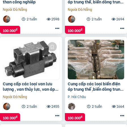
than công nghiệp
áp trung thế, biến dòng trung
thế, tụ bù trung thế
Ngoài Đà Nẵng
Ngoài Đà Nẵng
2 tuần
2598
2 tuần
2694
đ
đ
100.000
100.000
Cung cấp các loại van lưu
Cung cấp các loại biến điện
lượng , van thủy lực, van áp
áp trung thế ,biến dòng trung
lực, van điều khí, van giảm
thế, tụ bù trung thế
Ngoài Đà Nẵng
P. Hải Châu
áp, van cân bằng
2 tuần
2455
2 tuần
1664
đ
đ
100.000
100.000