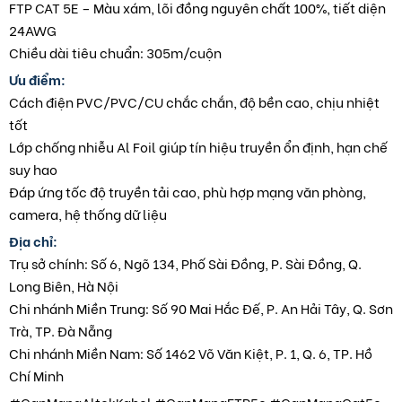
FTP CAT 5E – Màu xám, lõi đồng nguyên chất 100%, tiết diện
24AWG
Chiều dài tiêu chuẩn: 305m/cuộn
Ưu điểm:
Cách điện PVC/PVC/CU chắc chắn, độ bền cao, chịu nhiệt
tốt
Lớp chống nhiễu Al Foil giúp tín hiệu truyền ổn định, hạn chế
suy hao
Đáp ứng tốc độ truyền tải cao, phù hợp mạng văn phòng,
camera, hệ thống dữ liệu
Địa chỉ:
Trụ sở chính: Số 6, Ngõ 134, Phố Sài Đồng, P. Sài Đồng, Q.
Long Biên, Hà Nội
Chi nhánh Miền Trung: Số 90 Mai Hắc Đế, P. An Hải Tây, Q. Sơn
Trà, TP. Đà Nẵng
Chi nhánh Miền Nam: Số 1462 Võ Văn Kiệt, P. 1, Q. 6, TP. Hồ
Chí Minh