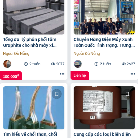
Tổng đại lý phân phối tấm
Chuyên Hàng Điện Máy Xanh
Graphite cho nhà máy xi
Toàn Quốc Tình Trạng: Trưng
măng
Bày Trầy Xước ( Thu Hồi Vốn )
Ngoài Đà Nẵng
Ngoài Đà Nẵng
2 tuần
2077
2 tuần
2627
Liên hệ
đ
100.000
Tìm hiểu về chổi than, chổi
Cung cấp các loại biến điện