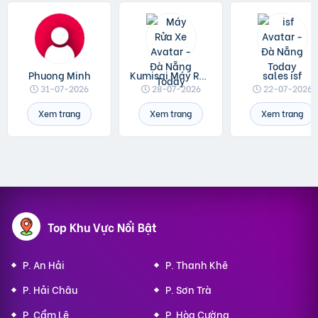
Phuong Minh
Kumisai Máy Rửa Xe
sales isf
31-07-2026
28-07-2026
22-07-2026
Xem trang
Xem trang
Xem trang
Top Khu Vực Nổi Bật
P. An Hải
P. Thanh Khê
P. Hải Châu
P. Sơn Trà
P. Cẩm Lệ
P. Hòa Cường