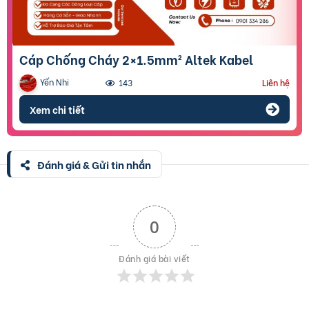
Cáp Chống Cháy 2×1.5mm² Altek Kabel
Yến Nhi
143
Liên hệ
Xem chi tiết
Đánh giá & Gửi tin nhắn
0
Đánh giá bài viết