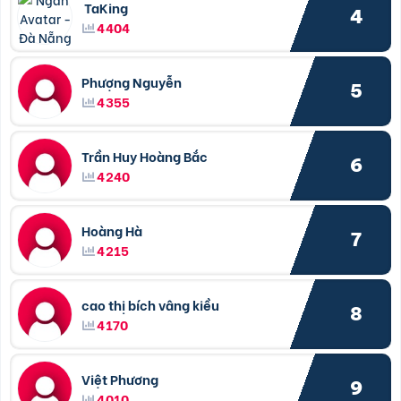
TaKing
4
4404
Phượng Nguyễn
5
4355
Trần Huy Hoàng Bắc
6
4240
Hoàng Hà
7
4215
cao thị bích vâng kiều
8
4170
Việt Phương
9
4010