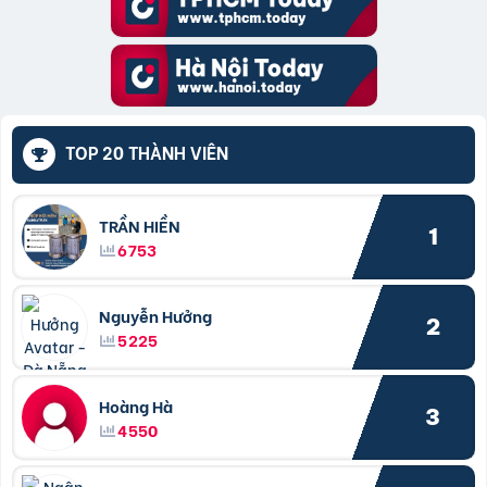
TOP 20 THÀNH VIÊN
TRẦN HIỀN
1
6753
Nguyễn Hưởng
2
5225
Hoàng Hà
3
4550