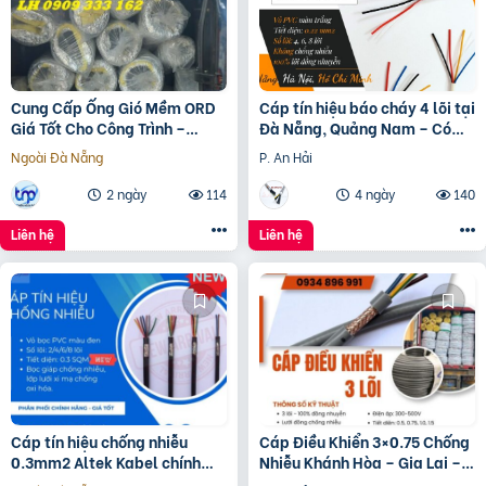
Cung Cấp Ống Gió Mềm ORD
Cáp tín hiệu báo cháy 4 lõi tại
Giá Tốt Cho Công Trình –
Đà Nẵng, Quảng Nam – Có
Chính Hãng
sẵn số lượng lớn
Ngoài Đà Nẵng
P. An Hải
2 ngày
114
4 ngày
140
Liên hệ
Liên hệ
Cáp tín hiệu chống nhiễu
Cáp Điều Khiển 3×0.75 Chống
0.3mm2 Altek Kabel chính
Nhiễu Khánh Hòa – Gia Lai –
hãng
Bình Định