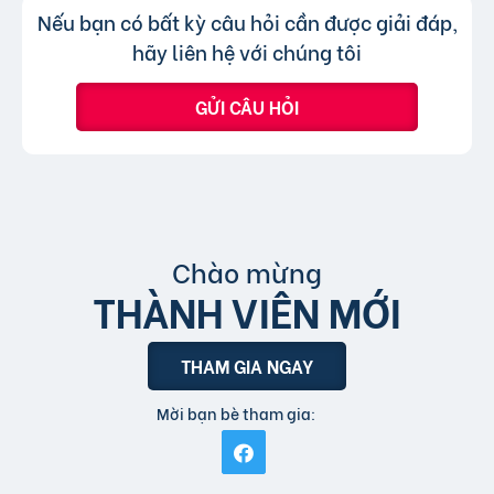
Không, trang web chỉ chấp nhận các
Trả lời:
Nếu bạn có bất kỳ câu hỏi cần được giải đáp,
bài đăng.
tin đăng sử dụng tiếng Việt có dấu.
hãy liên hệ với chúng tôi
GỬI CÂU HỎI
Chào mừng
THÀNH VIÊN MỚI
THAM GIA NGAY
Mời bạn bè tham gia: