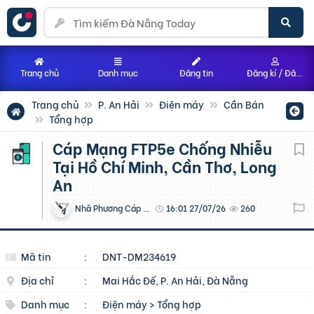
Trang chủ
Danh mục
Đăng tin
Đăng kí / Đăng nhập
Trang chủ
P. An Hải
Điện máy
Cần Bán
Tổng hợp
Cáp Mạng FTP5e Chống Nhiễu
Tại Hồ Chí Minh, Cần Thơ, Long
An
Nhã Phương Cáp Điện
16:01 27/07/26
260
Mã tin
:
DNT-DM234619
Địa chỉ
:
Mai Hắc Đế, P. An Hải, Đà Nẵng
Danh mục
:
Điện máy
>
Tổng hợp