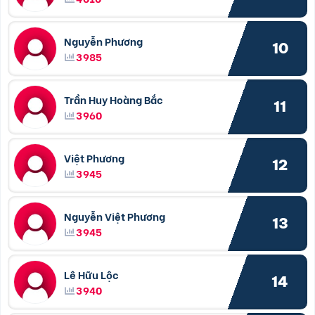
Nguyễn Phương
10
3985
Trần Huy Hoàng Bắc
11
3960
Việt Phương
12
3945
Nguyễn Việt Phương
13
3945
Lê Hữu Lộc
14
3940