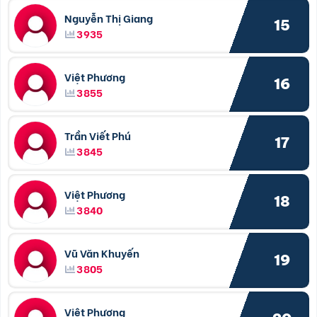
Nguyễn Thị Giang
15
3935
Việt Phương
16
3855
Trần Viết Phú
17
3845
Việt Phương
18
3840
Vũ Văn Khuyến
19
3805
Việt Phương