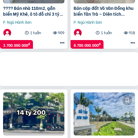
???? Bán nhà 110m2, gần
Bán cặp đất Võ Văn Đồng khu
biển Mỹ Khê, ô tô đỗ chỉ 3 tỷ
biển Tân Trà – Diện tích
700
200m2m2, ngang 10m
P. Ngũ Hành Sơn
P. Ngũ Hành Sơn
1 tuần
909
1 tuần
918
đ
đ
3.700.000.000
8.700.000.000