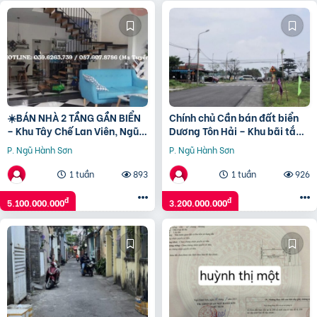
☀️BÁN NHÀ 2 TẦNG GẦN BIỂN
Chính chủ Cần bán đất biển
– Khu Tây Chế Lan Viên, Ngũ
Dương Tôn Hải – Khu bãi tắm
Hành Sơn, Đà Nẵng
Non Nước
P. Ngũ Hành Sơn
P. Ngũ Hành Sơn
1 tuần
893
1 tuần
926
đ
đ
5.100.000.000
3.200.000.000