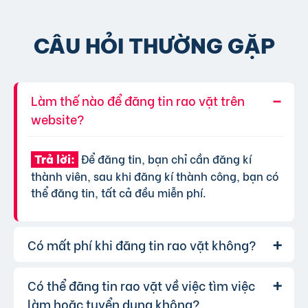
CÂU HỎI THƯỜNG GẶP
Làm thế nào để đăng tin rao vặt trên
website?
Để đăng tin, bạn chỉ cần đăng kí
Trả lời:
thành viên, sau khi đăng kí thành công, bạn có
thể đăng tin, tất cả đều miễn phí.
Có mất phí khi đăng tin rao vặt không?
Có thể đăng tin rao vặt về việc tìm việc
Chúng tôi cung cấp gói đăng tin miễn
Trả lời:
phí cơ bản cho tất cả người dùng. Tuy nhiên, để
làm hoặc tuyển dụng không?