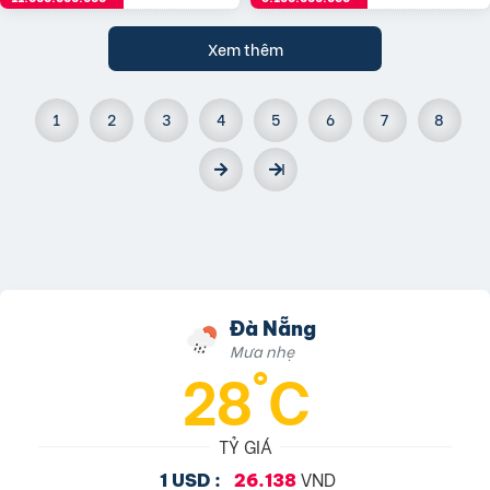
Xem thêm
1
2
3
4
5
6
7
8
Đà Nẵng
Mưa nhẹ
28°C
TỶ GIÁ
VND
1 USD :
26.138