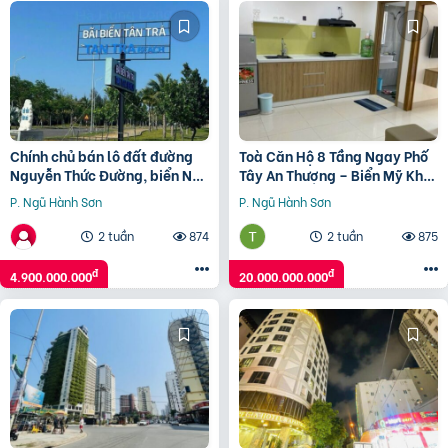
Chính chủ bán lô đất đường
Toà Căn Hộ 8 Tầng Ngay Phố
Nguyễn Thức Đường, biển Non
Tây An Thượng – Biển Mỹ Khê
Nước,
-Thu Nhập 840 Triệu/Năm –
P. Ngũ Hành Sơn
P. Ngũ Hành Sơn
Chỉ 20 Tỷ
2 tuần
874
2 tuần
875
đ
đ
4.900.000.000
20.000.000.000