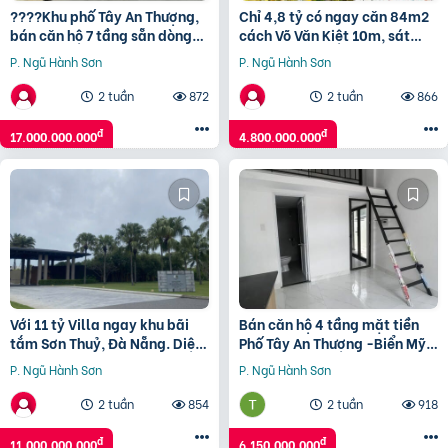
????Khu phố Tây An Thượng,
Chỉ 4,8 tỷ có ngay căn 84m2
bán căn hộ 7 tầng sẵn dòng
cách Võ Văn Kiệt 10m, sát
tiền, ngay biển Mỹ Khê.
biển Mỹ Khê, Đà Nẵng
P. Ngũ Hành Sơn
P. Ngũ Hành Sơn
2 tuần
872
2 tuần
866
đ
đ
17.000.000.000
4.800.000.000
Với 11 tỷ Villa ngay khu bãi
Bán căn hộ 4 tầng mặt tiền
tắm Sơn Thuỷ, Đà Nẵng. Diện
Phố Tây An Thượng -Biển Mỹ
tích 250m2.
Khê-Giá chỉ 6,15 tỷ
P. Ngũ Hành Sơn
P. Ngũ Hành Sơn
2 tuần
854
2 tuần
918
đ
đ
11.000.000.000
6.150.000.000