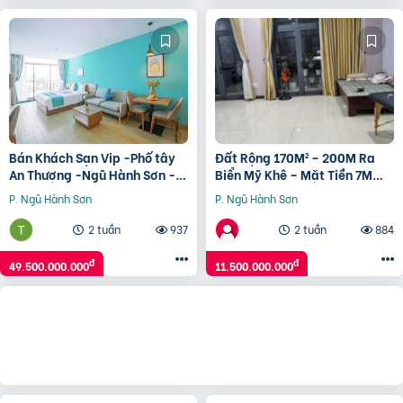
Bán Khách Sạn Vip -Phố tây
Đất Rộng 170M² – 200M Ra
An Thượng -Ngũ Hành Sơn -
Biển Mỹ Khê – Mặt Tiền 7M
Giá chỉ 49,5 tỷ
Sát Bãi Biển Soa Biển Giá Hơn
P. Ngũ Hành Sơn
P. Ngũ Hành Sơn
11 Tỷ
2 tuần
937
2 tuần
884
đ
đ
49.500.000.000
11.500.000.000