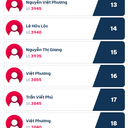
Nguyễn Việt Phương
13
3945
Lê Hữu Lộc
14
3940
Nguyễn Thị Giang
15
3935
Việt Phương
16
3855
Trần Viết Phú
17
3845
Việt Phương
18
3840