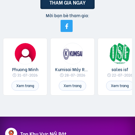
THAM GIA NGAY
Mời bạn bè tham gia:
Phuong Minh
Kumisai Máy Rửa Xe
sales isf
31-07-2026
28-07-2026
22-07-2026
Xem trang
Xem trang
Xem trang
Top Khu Vực Nổi Bật