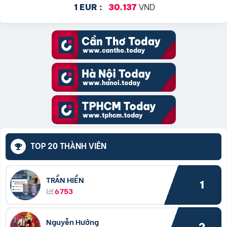
VND
1 EUR :
30.137
TOP 20 THÀNH VIÊN
TRẦN HIỀN
1
6753
Nguyễn Hưởng
2