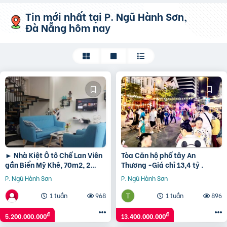
Tin mới nhất
tại P. Ngũ Hành Sơn,
Đà Nẵng
hôm nay
► Nhà Kiệt Ô tô Chế Lan Viên
Tòa Căn hộ phố tây An
gần Biển Mỹ Khê, 70m2, 2
Thượng -Giá chỉ 13,4 tỷ .
tầng sạch đẹp, 5.2 tỷ
P. Ngũ Hành Sơn
P. Ngũ Hành Sơn
1 tuần
968
1 tuần
896
đ
đ
5.200.000.000
13.400.000.000