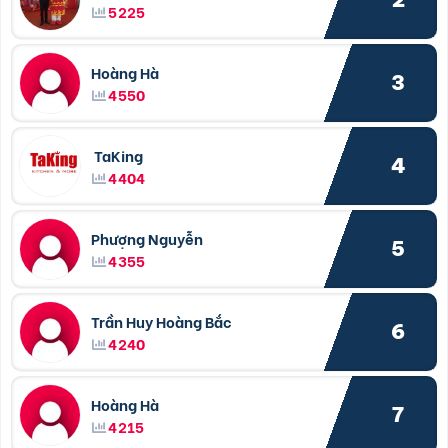
5225
Hoàng Hà
3
4550
TaKing
4
4404
Phượng Nguyễn
5
4355
Trần Huy Hoàng Bắc
6
4240
Hoàng Hà
7
4215