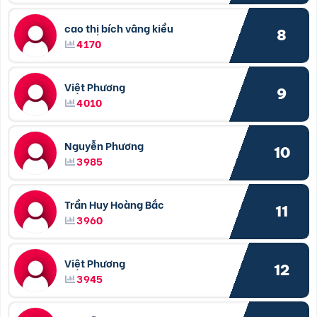
cao thị bích vâng kiều
8
4170
Việt Phương
9
4010
Nguyễn Phương
10
3985
Trần Huy Hoàng Bắc
11
3960
Việt Phương
12
3945