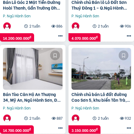
Bán Lô Góc 2 Mặt Tiền Đường
Chính chủ Bán lô Lô Đất Sơn
Hoài Thanh, Gần Trường Đh
Thuỷ Đông 1 – Q.Ngũ Hành
Kinh Tế
Sơn – Tp. Đà Nẵng
P. Ngũ Hành Sơn
P. Ngũ Hành Sơn
2 tuần
886
2 tuần
906
đ
đ
14.200.000.000
4.070.000.000
Bán Tòa Căn Hộ An Thượng
Chính chủ bán Lô đất đường
34, Mỹ An, Ngũ Hành Sơn, Đà
Cao Sơn 5, khu biển Tân Trà,
Nẵng
giá đầu tư
P. Ngũ Hành Sơn
P. Ngũ Hành Sơn
2 tuần
887
2 tuần
932
đ
đ
14.700.000.000
3.150.000.000