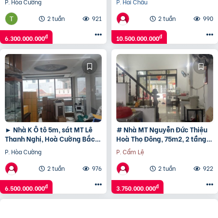
P. Hòa Cường
P. Hải Châu
Giá chỉ 6,3 tỷ.
tầng, 10.x tỷ
2 tuần
921
2 tuần
990
đ
đ
6.300.000.000
10.500.000.000
► Nhà K Ô tô 5m, sát MT Lê
# Nhà MT Nguyễn Đức Thiệu
Thanh Nghị, Hoà Cường Bắc,
Hoà Thọ Đông, 75m2, 2 tầng,
84m2, 5 tầng, 6.x tỷ
kinh Doanh 3.x tỷ
P. Hòa Cường
P. Cẩm Lệ
2 tuần
976
2 tuần
922
đ
đ
6.500.000.000
3.750.000.000