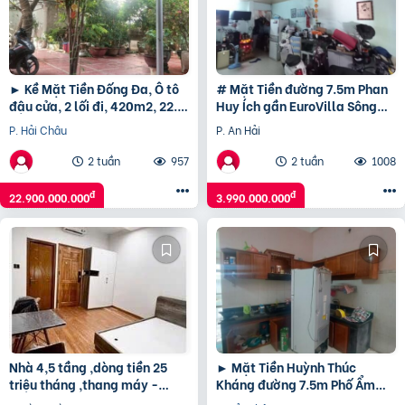
► Kề Mặt Tiền Đống Đa, Ô tô
# Mặt Tiền đường 7.5m Phan
đậu cửa, 2 lối đi, 420m2, 22.9
Huy Ích gần EuroVilla Sông
tỷ, ~55tr/m2
Hàn, 47m2, C4, 3.99 tỷ
P. Hải Châu
P. An Hải
2 tuần
957
2 tuần
1008
đ
đ
22.900.000.000
3.990.000.000
Nhà 4,5 tầng ,dòng tiền 25
► Mặt Tiền Huỳnh Thúc
triệu tháng ,thang máy -
Kháng đường 7.5m Phố Ẩm
Nguyễn Hữu Thọ -Hải Châu-
Thực, 103m2, ngang 5m, 2