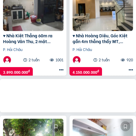
♥ Nhà Kiệt Thẳng 60m ra
♥ Nhà Hoàng Diệu, Góc Kiệt
Hoàng Văn Thụ, 2 mặt
gần 4m thẳng thấy MT,
thoáng, 68m2, ngang hơn 5m,
54m2, KD Tốt, 4.15 tỷ TL
P. Hải Châu
P. Hải Châu
gác đúc, 3.xx tỷ
2 tuần
1001
2 tuần
920
đ
đ
3.890.000.000
4.150.000.000