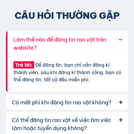
CÂU HỎI THƯỜNG GẶP
Làm thế nào để đăng tin rao vặt trên
website?
Để đăng tin, bạn chỉ cần đăng kí
Trả lời:
thành viên, sau khi đăng kí thành công, bạn có
thể đăng tin, tất cả đều miễn phí.
Có mất phí khi đăng tin rao vặt không?
Có thể đăng tin rao vặt về việc tìm việc
Chúng tôi cung cấp gói đăng tin miễn
Trả lời:
phí cơ bản cho tất cả người dùng. Tuy nhiên, để
làm hoặc tuyển dụng không?
tăng hiệu quả quảng cáo và được ưu tiên hiển