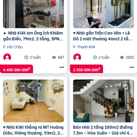
► Nhà Kiệt 6m Ông Ích Khiêm
♥ Nhà gần Trần Cao Vân + Lê
gần Biển, 79m2, 2 tầng, 5PN
Độ 2 mặt thoáng 46m2 2 tầng
nhỉnh 4 tỷ
đẹp ở ngay, 2.55 tỷ
P. Hải Châu
P. Thanh Khê
2 tuần
887
2 tuần
1002
đ
đ
4.400.000.000
2.550.000.000
♥ Nhà Kiệt thẳng ra MT Hoàng
Bán nhà 2 tầng 100m2 đường
Diệu, thông thoáng, 93m2, 2
7,5m – Hòa Xuân – Giá chỉ 4,4