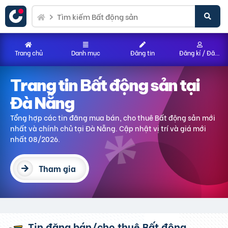
Trang chủ
Danh mục
Đăng tin
Đăng kí / Đăng nhập
Trang tin Bất động sản
tại
Đà Nẵng
Tổng hợp các tin đăng mua bán, cho thuê Bất động sản
mới
nhất và chính chủ
tại Đà Nẵng
. Cập nhật vị trí và giá mới
nhất 08/2026.
Tham gia
Tin đăng bán/cho thuê Bất động