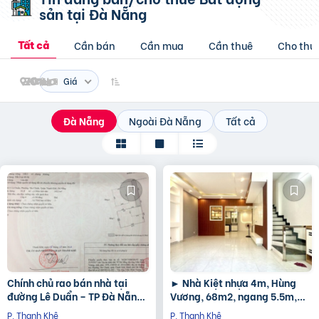
sản
tại Đà Nẵng
Cần bán
Cần mua
Cần thuê
Cho thu
Tất cả
Giá
Đà Nẵng
Ngoài Đà Nẵng
Tất cả
Chính chủ rao bán nhà tại
► Nhà Kiệt nhựa 4m, Hùng
đường Lê Duẩn – TP Đà Nẵng;
Vương, 68m2, ngang 5.5m,
DT đất 108,3 m2; giá 13,2 tỷ
2.5 tầng cứng đẹp, 3PN, sân
P. Thanh Khê
P. Thanh Khê