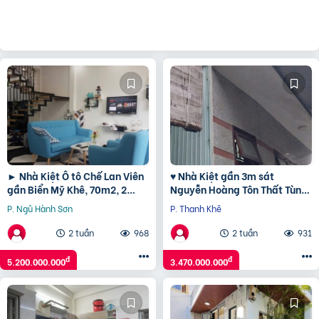
► Nhà Kiệt Ô tô Chế Lan Viên
♥ Nhà Kiệt gần 3m sát
gần Biển Mỹ Khê, 70m2, 2
Nguyễn Hoàng Tôn Thất Tùng,
tầng sạch đẹp, 5.2 tỷ
10m ra MT, 2.5 tầng cứng,
P. Ngũ Hành Sơn
P. Thanh Khê
sạch bong, 3.4x tỷ
2 tuần
968
2 tuần
931
đ
đ
5.200.000.000
3.470.000.000