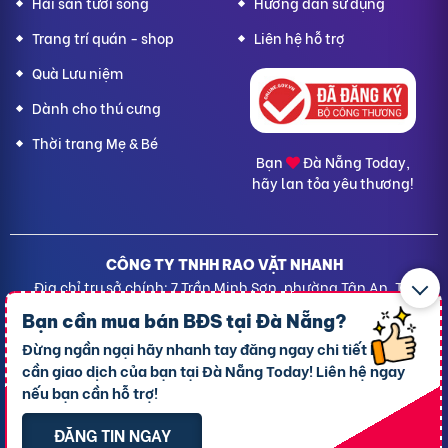
Hải sản tươi sống
Hướng dẫn sử dụng
Trang trí quán - shop
Liên hệ hỗ trợ
Quà Lưu niệm
Dành cho thú cưng
Thời trang Mẹ & Bé
Bạn
Đà Nẵng Today,
hãy lan tỏa yêu thương!
CÔNG TY TNHH RAO VẶT NHANH
Địa chỉ trụ sở chính: 7 Trần Minh Sơn, phường Tân An, TP.
Cần Thơ
Bạn cần mua bán BĐS tại
Đà Nẵng?
Giấy CNĐKDN: 1801717351 – Ngày cấp: 24/01/2022 - Cơ
Đừng ngần ngại hãy nhanh tay đăng ngay chi tiết BĐS
quan cấp: Phòng Đăng ký kinh doanh – Sở kế hoạch và
cần giao dịch của bạn tại Đà Nẵng Today! Liên hệ ngay
Đầu tư TP. Cần Thơ
nếu bạn cần hỗ trợ!
Liên hệ hỗ trợ
- Hotline:
09190.09290
Điều khoản
-
Quy chế hoạt động
ĐĂNG TIN NGAY
Chính sách giải quyết khiếu nại