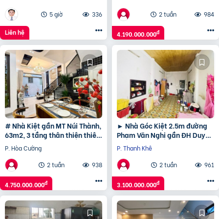
thượng chill, ở ngay,
5 giờ
336
2 tuần
984
Liên hệ
đ
4.190.000.000
# Nhà Kiệt gần MT Núi Thành,
► Nhà Góc Kiệt 2.5m đường
63m2, 3 tầng thân thiện thiên
Phạm Văn Nghị gần ĐH Duy
nhiên, 4.75 tỷ
Tân, 95m2 ngang 6m, 3.1 tỷ
P. Hòa Cường
P. Thanh Khê
2 tuần
938
2 tuần
961
đ
đ
4.750.000.000
3.100.000.000