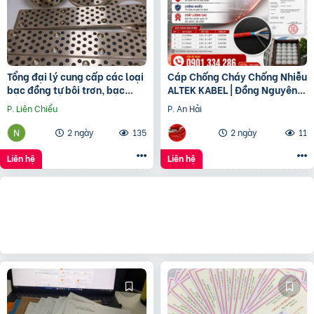
Tổng đại lý cung cấp các loại
Cáp Chống Cháy Chống Nhiễu
bạc đồng tự bôi trơn, bạc
ALTEK KABEL | Đồng Nguyên
cầu, bạc Graphite
Chất 100%, Đảm Bảo An Toàn
P. Liên Chiểu
P. An Hải
Công Trình
2 ngày
135
2 ngày
11
Liên hệ
Liên hệ