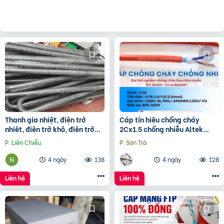
Thanh gia nhiệt, điện trở
Cáp tín hiệu chống cháy
nhiệt, điện trở khô, điện trở
2Cx1.5 chống nhiễu Altek
đun hóa chất, điện trở lò nung
Kabel – phân phối Hà Nội, Đà
P. Liên Chiểu
P. Sơn Trà
Nẵng, HCM
4 ngày
138
4 ngày
128
Liên hệ
Liên hệ