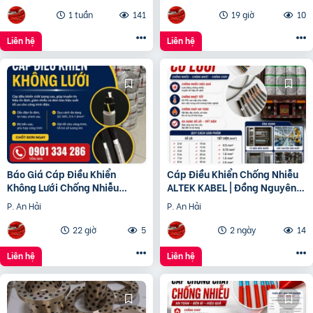
1 tuần
141
19 giờ
10
Liên hệ
Liên hệ
Báo Giá Cáp Điều Khiển
Cáp Điều Khiển Chống Nhiễu
Không Lưới Chống Nhiễu
ALTEK KABEL | Đồng Nguyên
ALTEK KABEL | Đồng Nguyên
Chất 100%, Chất Lượng Cao
P. An Hải
P. An Hải
Chất 100%
22 giờ
5
2 ngày
14
Liên hệ
Liên hệ