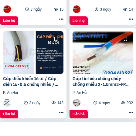
100%, Chống Nhiễu Tối
Tín Hiệu Ổn Định
3 ngày
15
3 ngày
14
Liên hệ
Liên hệ
Cáp điều khiển 16 lõi/ Cáp
Cáp tín hiệu chống cháy
điện 16×0.5 chống nhiễu /
chống nhiễu 2×1.5mm2-FR
Control Cable SH -500
Altek Kabel
P. An Hải
P. An Hải
16×0.75 Altek Kabel
3 ngày
143
4 ngày
932
Liên hệ
Liên hệ