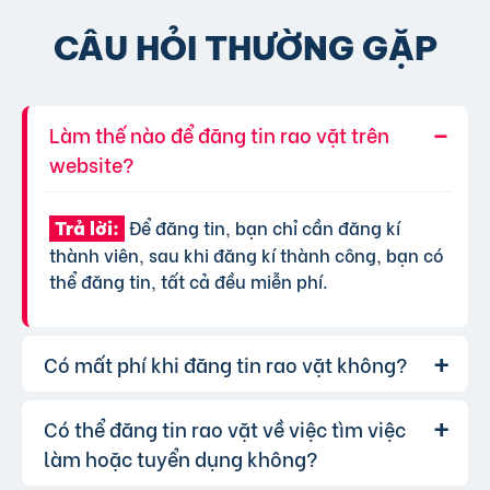
CÂU HỎI THƯỜNG GẶP
Làm thế nào để đăng tin rao vặt trên
website?
Để đăng tin, bạn chỉ cần đăng kí
Trả lời:
thành viên, sau khi đăng kí thành công, bạn có
thể đăng tin, tất cả đều miễn phí.
Có mất phí khi đăng tin rao vặt không?
Có thể đăng tin rao vặt về việc tìm việc
Chúng tôi cung cấp gói đăng tin miễn
Trả lời:
phí cơ bản cho tất cả người dùng. Tuy nhiên, để
làm hoặc tuyển dụng không?
tăng hiệu quả quảng cáo và được ưu tiên hiển