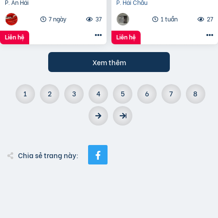
P. An Hải
P. Hải Châu
7 ngày
37
1 tuần
27
Liên hệ
Liên hệ
Xem thêm
1
2
3
4
5
6
7
8
Chia sẻ trang này: