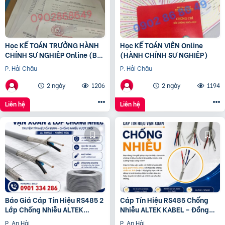
Học KẾ TOÁN TRƯỞNG HÀNH
Học KẾ TOÁN VIÊN Online
CHÍNH SỰ NGHIỆP Online (Bộ
(HÀNH CHÍNH SỰ NGHIỆP)
tài chính) cấp chứng chỉ để
P. Hải Châu
P. Hải Châu
bổ nhiệm
2 ngày
1206
2 ngày
1194
Liên hệ
Liên hệ
Báo Giá Cáp Tín Hiệu RS485 2
Cáp Tín Hiệu RS485 Chống
Lớp Chống Nhiễu ALTEK
Nhiễu ALTEK KABEL – Đồng
KABEL | Đồng Nguyên Chất
Nguyên Chất 100%, Truyền
P. An Hải
P. An Hải