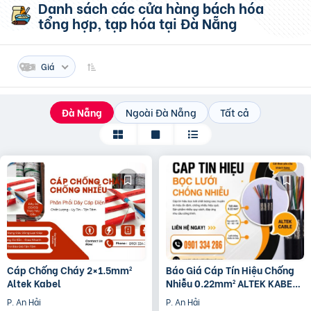
Danh sách các cửa hàng bách hóa
tổng hợp, tạp hóa
tại Đà Nẵng
Giá
Đà Nẵng
Ngoài Đà Nẵng
Tất cả
Cáp Chống Cháy 2×1.5mm²
Báo Giá Cáp Tín Hiệu Chống
Altek Kabel
Nhiễu 0.22mm² ALTEK KABEL |
Đồng Nguyên Chất 100%
P. An Hải
P. An Hải