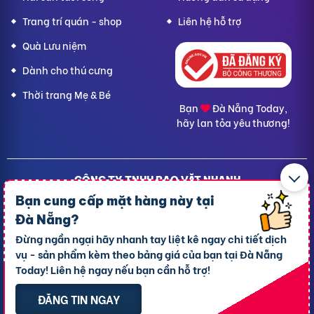
Trang trí quán - shop
Liên hệ hỗ trợ
Quà Lưu niệm
Dành cho thú cưng
Thời trang Mẹ & Bé
Bạn
Đà Nẵng Today,
hãy lan tỏa yêu thương!
CÔNG TY TNHH RAO VẶT NHANH
Địa chỉ trụ sở chính: 7 Trần Minh Sơn, phường Tân An, TP.
Bạn cung cấp mặt hàng này tại
Cần Thơ
Đà Nẵng?
Giấy CNĐKDN: 1801717351 – Ngày cấp: 24/01/2022 - Cơ
Đừng ngần ngại hãy nhanh tay liệt kê ngay chi tiết dịch
quan cấp: Phòng Đăng ký kinh doanh – Sở kế hoạch và
vụ - sản phẩm kèm theo bảng giá của bạn tại Đà Nẵng
Đầu tư TP. Cần Thơ
Today! Liên hệ ngay nếu bạn cần hỗ trợ!
Liên hệ hỗ trợ
- Hotline:
09190.09290
Điều khoản
-
Quy chế hoạt động
ĐĂNG TIN NGAY
Chính sách giải quyết khiếu nại