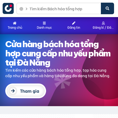
Trang chủ
Danh mục
Đăng tin
Đăng kí / Đăng nhập
Cửa hàng bách hóa tổng
hợp
cung cấp nhu yếu phẩm
tại Đà Nẵng
Tìm kiếm các cửa hàng bách hóa tổng hợp, tạp hóa
cung
cấp nhu yếu phẩm và hàng tiêu dùng đa dạng
tại Đà Nẵng
.
Tham gia