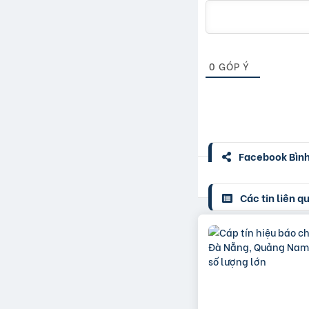
0
GÓP Ý
Facebook Bình 
Các tin liên q