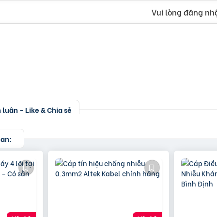
Vui lòng đăng nhậ
luận - Like & Chia sẻ
uan: