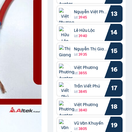
Nguyễn Việt Phương
13
3945
Lê Hữu Lộc
14
3940
Nguyễn Thị Giang
15
3935
Việt Phương
16
3855
Trần Viết Phú
17
3845
Việt Phương
18
3840
Vũ Văn Khuyến
19
3805