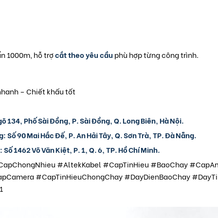
n 1000m, hỗ trợ
cắt theo yêu cầu
phù hợp từng công trình.
nhanh – Chiết khấu tốt
gõ 134, Phố Sài Đồng, P. Sài Đồng, Q. Long Biên, Hà Nội.
g:
Số 90 Mai Hắc Đế, P. An Hải Tây, Q. Sơn Trà, TP. Đà Nẵng.
:
Số 1462 Võ Văn Kiệt, P. 1, Q. 6, TP. Hồ Chí Minh.
apChongNhieu #AltekKabel #CapTinHieu #BaoChay #CapA
apCamera #CapTinHieuChongChay #DayDienBaoChay #DayTi
1