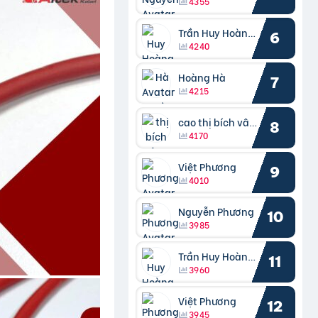
4355
Trần Huy Hoàng Bắc
6
4240
Hoàng Hà
7
4215
cao thị bích vâng kiều
8
4170
Việt Phương
9
4010
Nguyễn Phương
10
3985
Trần Huy Hoàng Bắc
11
3960
Việt Phương
12
3945