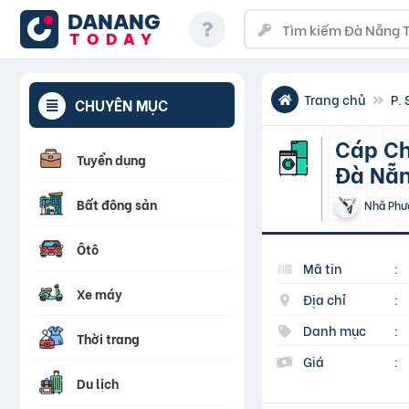
DANANG
TODAY
Trang chủ
P. 
CHUYÊN MỤC
Cáp Chống Cháy Chống Nhiễu 2×0.75 mm2 Altek Kabel
Tuyển dụng
Đà Nẵn
Bất động sản
Nhã Phư
Ôtô
Mã tin
:
Xe máy
Địa chỉ
:
Danh mục
:
Thời trang
Giá
:
Du lịch