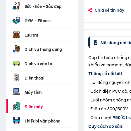
Sức khỏe - Sắc đẹp
Chia sẻ tin này:
GYM - Fitness
Lưu trú
Nội dung chi ti
Dịch vụ thông dụng
Cáp tín hiệu chống c
Dịch vụ vận tải
khiển và camera, đảm
Thông số nổi bật:
Điện thoại
· Lõi đồng nguyên ch
· Cách điện PVC đỏ, 
Máy tính
· Lưới nhôm chống nh
Điện máy
· Điện áp 300/500V, 
· Chịu nhiệt
950°C tr
Thiết bị văn phòng
Quy cách có sẵn: