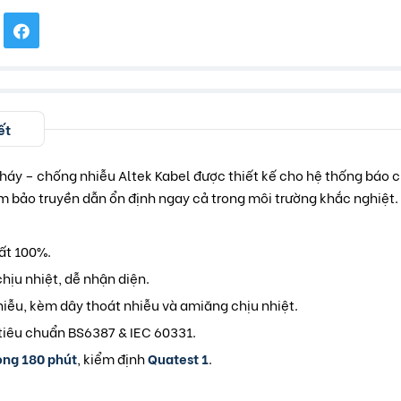
ết
háy – chống nhiễu Altek Kabel được thiết kế cho hệ thống báo 
 bảo truyền dẫn ổn định ngay cả trong môi trường khắc nghiệt.
ất 100%.
chịu nhiệt, dễ nhận diện.
iễu, kèm dây thoát nhiễu và amiăng chịu nhiệt.
tiêu chuẩn BS6387 & IEC 60331.
ong 180 phút
, kiểm định
Quatest 1
.