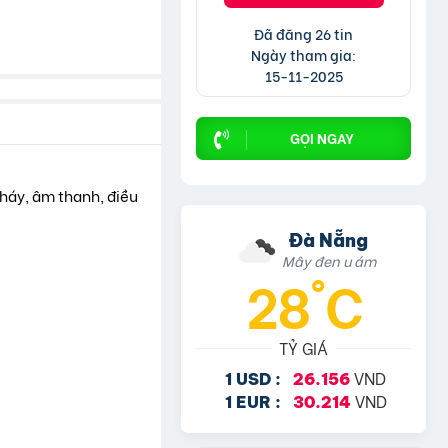
Đã đăng 26 tin
Ngày tham gia:
15-11-2025
GỌI NGAY
cháy, âm thanh, điều
Đà Nẵng
Mây đen u ám
28°C
TỶ GIÁ
VND
1 USD :
26.156
VND
1 EUR :
30.214