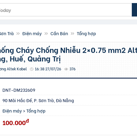
Sơn Trà
Điện máy
Cần Bán
Tổng hợp
g, Huế, Quảng Trị
ơng Altek Kabel
16:38 27/07/26
376
DNT-DM232609
90 Mãi Hắc Đế, P. Sơn Trà, Đà Nẵng
Điện máy
>
Tổng hợp
đ
100.000