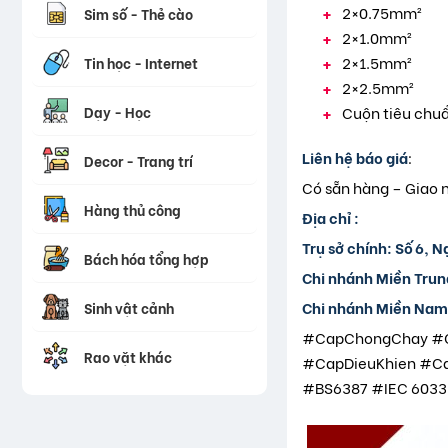
2×0.75mm²
Sim số - Thẻ cào
2×1.0mm²
2×1.5mm²
Tin học - Internet
2×2.5mm²
Dạy - Học
Cuộn tiêu chuẩ
Liên hệ báo giá
:
Decor - Trang trí
Có sẵn hàng – Giao 
Hàng thủ công
Địa chỉ :
Trụ sở chính:
Số 6, N
Bách hóa tổng hợp
Chi nhánh Miền Trun
Chi nhánh Miền Nam
Sinh vật cảnh
#CapChongChay #C
Rao vặt khác
#CapDieuKhien #C
#BS6387 #IEC 6033