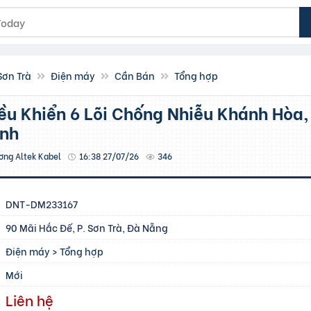
Sơn Trà
Điện máy
Cần Bán
Tổng hợp
ịnh
ơng Altek Kabel
16:38 27/07/26
346
DNT-DM233167
90 Mãi Hắc Đế, P. Sơn Trà, Đà Nẵng
Điện máy
>
Tổng hợp
Mới
Liên hệ