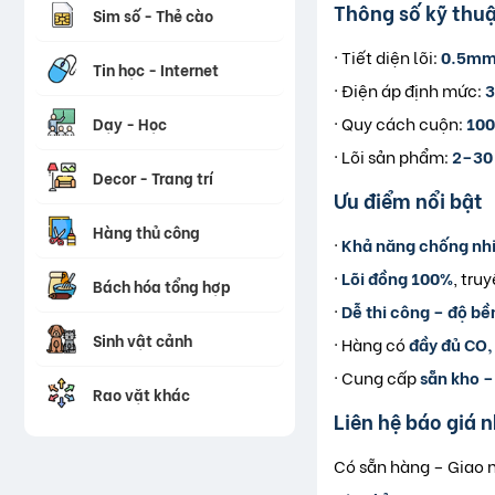
Thông số kỹ thuậ
Sim số - Thẻ cào
· Tiết diện lõi:
0.5mm
Tin học - Internet
· Điện áp định mức:
3
· Quy cách cuộn:
10
Dạy - Học
· Lõi sản phẩm:
2–30 
Decor - Trang trí
Ưu điểm nổi bật
Hàng thủ công
·
Khả năng chống nh
·
Lõi đồng 100%
, tru
Bách hóa tổng hợp
·
Dễ thi công – độ bề
Sinh vật cảnh
· Hàng có
đầy đủ CO,
· Cung cấp
sẵn kho –
Rao vặt khác
Liên hệ báo giá 
Có sẵn hàng – Giao 