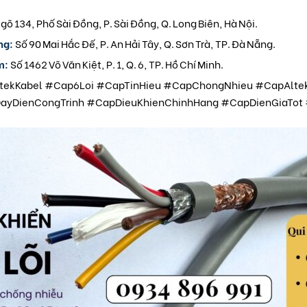
Ngõ 134, Phố Sài Đồng, P. Sài Đồng, Q. Long Biên, Hà Nội.
ng:
Số 90 Mai Hắc Đế, P. An Hải Tây, Q. Sơn Trà, TP. Đà Nẵng.
m:
Số 1462 Võ Văn Kiệt, P. 1, Q. 6, TP. Hồ Chí Minh.
tekKabel #Cap6Loi #CapTinHieu #CapChongNhieu #CapAlte
DienCongTrinh #CapDieuKhienChinhHang #CapDienGiaTot #