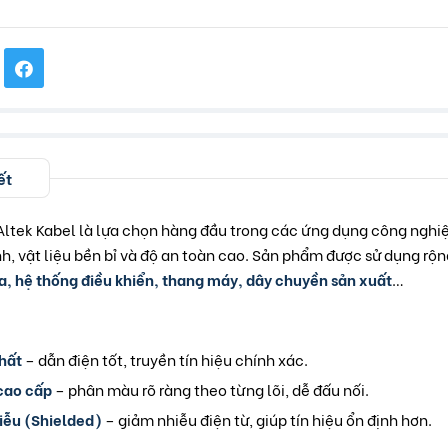
ết
 Altek Kabel là lựa chọn hàng đầu trong các ứng dụng công ngh
nh, vật liệu bền bỉ và độ an toàn cao. Sản phẩm được sử dụng rộn
, hệ thống điều khiển, thang máy, dây chuyền sản xuất
…
chất
– dẫn điện tốt, truyền tín hiệu chính xác.
cao cấp
– phân màu rõ ràng theo từng lõi, dễ đấu nối.
iễu (Shielded)
– giảm nhiễu điện từ, giúp tín hiệu ổn định hơn.