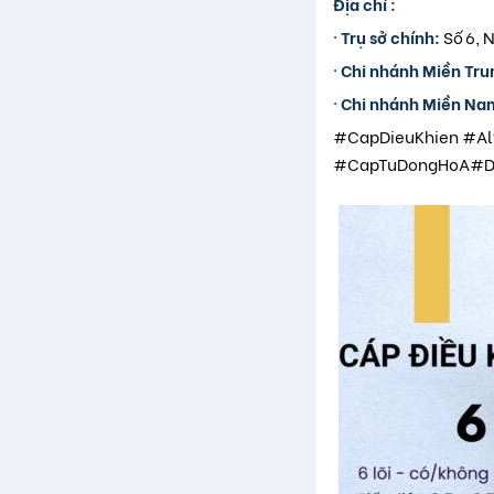
Địa chỉ :
·
Trụ sở chính:
Số 6, 
·
Chi nhánh Miền Tru
·
Chi nhánh Miền Na
#CapDieuKhien #Al
#CapTuDongHoA#Day