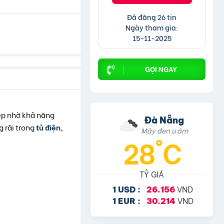
Đã đăng 26 tin
Ngày tham gia:
15-11-2025
GỌI NGAY
iệp nhờ khả năng
Đà Nẵng
g rãi trong
tủ điện,
Mây đen u ám
28°C
TỶ GIÁ
VND
1 USD :
26.156
VND
1 EUR :
30.214