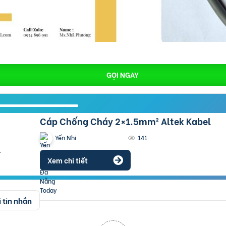
GỌI NGAY
Cáp Chống Cháy 2×1.5mm² Altek Kabel
Yến Nhi
141
Xem chi tiết
 tin nhắn