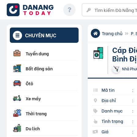
DANANG
TODAY
Trang chủ
P. 
CHUYÊN MỤC
Cáp Điều Khiển 6 Lõi Chống Nhiễu Khánh Hòa, Gia Lai,
Tuyển dụng
Bình Đ
Bất động sản
Nhã Phư
Ôtô
Mã tin
:
Xe máy
Địa chỉ
:
Danh mục
:
Thời trang
Tình trạng
:
Du lịch
Giá
: