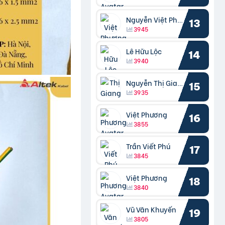
Nguyễn Việt Phương
13
3945
Lê Hữu Lộc
14
3940
Nguyễn Thị Giang
15
3935
Việt Phương
16
3855
Trần Viết Phú
17
3845
Việt Phương
18
3840
Vũ Văn Khuyến
19
3805