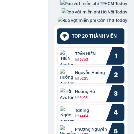
TOP 20 THÀNH VIÊN
TRẦN HIỀN
1
6753
Nguyễn Hưởng
2
5225
Hoàng Hà
3
4550
TaKing
4
4404
Phượng Nguyễn
5