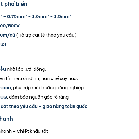
t phổ biến
² – 0.75mm² – 1.0mm² – 1.5mm²
00/500V
00m/củ
(Hỗ trợ cắt lẻ theo yêu cầu)
lõi
iễu
nhờ lớp lưới đồng.
yền tín hiệu ổn định, hạn chế suy hao.
n cao
, phù hợp môi trường công nghiệp.
 CQ
, đảm bảo nguồn gốc rõ ràng.
 cắt theo yêu cầu – giao hàng toàn quốc
.
nhanh
nhanh – Chiết khấu tốt