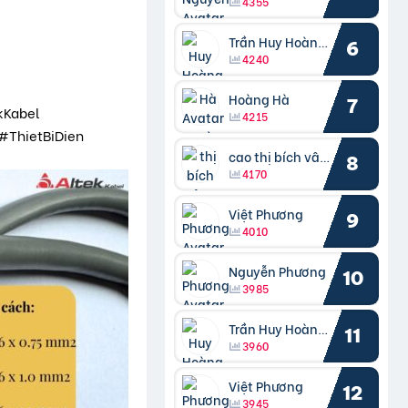
4355
Trần Huy Hoàng Bắc
6
4240
Hoàng Hà
7
kKabel
4215
ThietBiDien
cao thị bích vâng kiều
8
4170
Việt Phương
9
4010
Nguyễn Phương
10
3985
Trần Huy Hoàng Bắc
11
3960
Việt Phương
12
3945