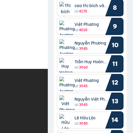
cao thị bích vâng kiều
8
4170
Việt Phương
9
4010
Nguyễn Phương
10
3985
Trần Huy Hoàng Bắc
11
3960
Việt Phương
12
3945
Nguyễn Việt Phương
13
3945
Lê Hữu Lộc
14
3940