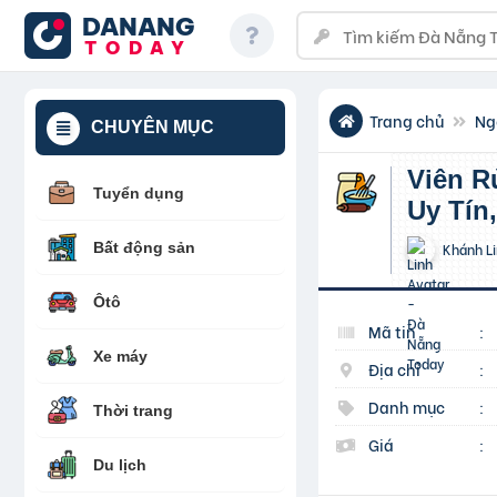
DANANG
TODAY
Trang chủ
Ng
CHUYÊN MỤC
Viên Rửa Bát Finish Nhập Khẩu Châu Âu Chính Hãng,
Tuyển dụng
Uy Tín
Bất động sản
Khánh L
Ôtô
Mã tin
:
Xe máy
Địa chỉ
:
Danh mục
:
Thời trang
Giá
:
Du lịch