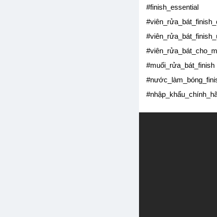
#finish_essential
#viên_rửa_bát_finish
#viên_rửa_bát_finish_
#viên_rửa_bát_cho_
#muối_rửa_bát_finish
#nước_làm_bóng_fini
#nhập_khẩu_chính_h