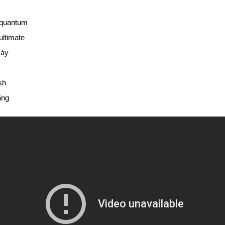
_quantum
ultimate
máy
sh
ãng