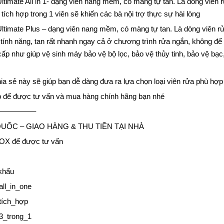
Ultimate All in 1- dạng viên nang mềm, có màng tự tan. Là dòng viên 
tích hợp trong 1 viên sẽ khiến các bà nội trợ thực sự hài lòng
 Ultimate Plus – dạng viên nang mềm, có màng tự tan. Là dòng viên r
 tính năng, tan rất nhanh ngay cả ở chương trình rửa ngắn, không để l
p như giúp vệ sinh máy bảo vệ bộ lọc, bảo vệ thủy tinh, bảo vệ bạc,
ia sẻ này sẽ giúp bạn dễ dàng đưa ra lựa chọn loại viên rửa phù hợp
p để được tư vấn và mua hàng chính hãng bạn nhé
————–
UỐC – GIAO HÀNG & THU TIỀN TẠI NHÀ
X để được tư vấn
khẩu
all_in_one
_tích_hợp
_3_trong_1