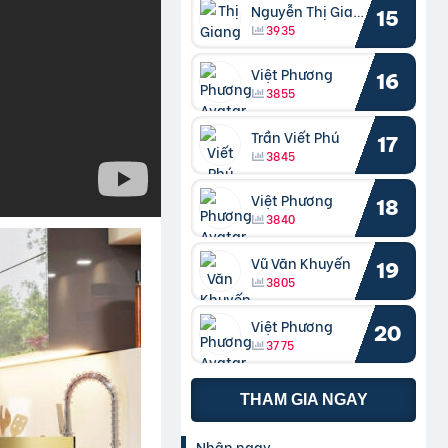
Nguyễn Thị Giang
15
3935
Việt Phương
16
3855
Trần Viết Phú
17
3845
Việt Phương
18
3840
Vũ Văn Khuyến
19
3805
Việt Phương
20
3775
THAM GIA NGAY
Nhận ngay