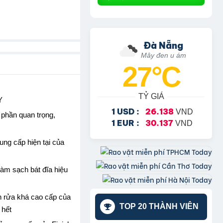
Đà Nẵng
Mây đen u ám
27°C
TỶ GIÁ
Y
1 USD :
26.138
VND
 phần quan trọng,
1 EUR :
30.137
VND
ung cấp hiện tại của
 làm sạch bát đĩa hiệu
ên rửa khá cao cấp của
TOP 20 THÀNH VIÊN
 hết