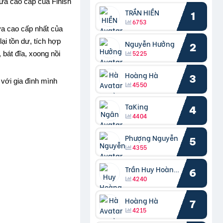
rửa cao cấp của Finish
TRẦN HIỀN
1
6753
ửa cao cấp nhất của
ại tồn dư, tích hợp
Nguyễn Hưởng
2
5225
 bát đĩa, xoong nồi
Hoàng Hà
3
 với gia đình mình
4550
TaKing
4
4404
Phượng Nguyễn
5
4355
Trần Huy Hoàng Bắc
6
4240
Hoàng Hà
7
4215