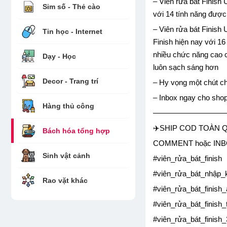
– Viên rửa bát Finish 
Sim số - Thẻ cào
với 14 tính năng được 
– Viên rửa bát Finish
Tin học - Internet
Finish hiện nay với 16
nhiều chức năng cao cấ
Dạy - Học
luôn sạch sáng hơn
Decor - Trang trí
– Hy vọng một chút ch
– Inbox ngay cho sho
Hàng thủ công
——————————
✈️SHIP COD TOÀN Q
Bách hóa tổng hợp
COMMENT hoặc INBO
Sinh vật cảnh
#viên_rửa_bát_finish
#viên_rửa_bát_nhập_
Rao vặt khác
#viên_rửa_bát_finish_
#viên_rửa_bát_finish
#viên_rửa_bát_finish