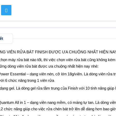
ết
G VIÊN RỬA BÁT FINISH ĐƯỢC ƯA CHUỘNG NHẤT HIỆN NA
chọn máy rửa bát nào tốt, thì việc chọn viên rửa bát cũng không kém
ững dòng viên rửa bát được ưa chuộng nhất hiện nay nhé:
Power Essential – dạng viên nén, cỡ lớn 18g/viên. Là dòng viên rửa tr
với 6 chức năng trong 1 viên rửa
 dạng gel. Là dòng gel rửa tầm trung của Finish với 10 tính năng giúp
 Quantum All in 1 – dạng viên nang mềm, có màng tự tan. Là dòng vi
12 chức năng giúp cho việc rửa chén bát trở lên dễ dàng hơn bao giờ