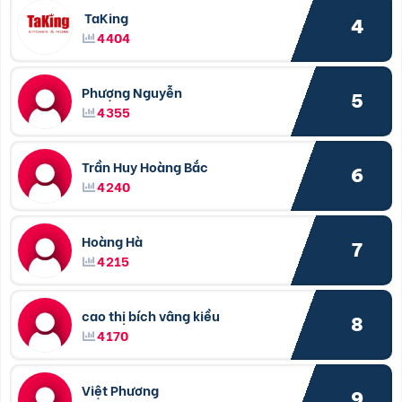
TaKing
4
4404
Phượng Nguyễn
5
4355
Trần Huy Hoàng Bắc
6
4240
Hoàng Hà
7
4215
cao thị bích vâng kiều
8
4170
Việt Phương
9