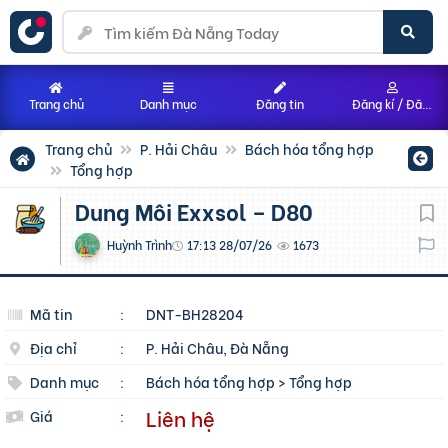
Trang chủ
Danh mục
Đăng tin
Đăng kí / Đăng nhập
Trang chủ
P. Hải Châu
Bách hóa tổng hợp
Tổng hợp
Dung Môi Exxsol – D80
Huỳnh Trình
17:13 28/07/26
1673
Mã tin
:
DNT-BH28204
Địa chỉ
:
P. Hải Châu, Đà Nẵng
Danh mục
:
Bách hóa tổng hợp
>
Tổng hợp
Liên hệ
Giá
: