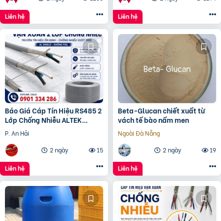
Liên hệ
Liên hệ
Báo Giá Cáp Tín Hiệu RS485 2
Beta-Glucan chiết xuất từ
Lớp Chống Nhiễu ALTEK
vách tế bào nấm men
KABEL | Đồng Nguyên Chất
P. An Hải
Ngoài Đà Nẵng
100%, Chống Nhiễu Tối
2 ngày
15
2 ngày
19
Liên hệ
Liên hệ