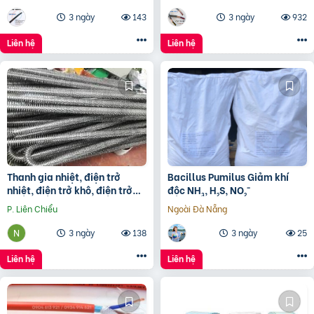
16×0.75 Altek Kabel
3 ngày
143
3 ngày
932
Liên hệ
Liên hệ
Thanh gia nhiệt, điện trở
Bacillus Pumilus Giảm khí
nhiệt, điện trở khô, điện trở
độc NH₃, H₂S, NO₂⁻
đun hóa chất, điện trở lò nung
P. Liên Chiểu
Ngoài Đà Nẵng
3 ngày
138
3 ngày
25
Liên hệ
Liên hệ