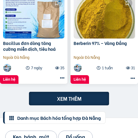
Bacillus đơn dòng tăng
Berberin 97% – Vàng Đắng
cường miễn dịch, tiêu hoá
Ngoài Đà Nẵng
Ngoài Đà Nẵng
7 ngày
35
1 tuần
31
Liên hệ
Liên hệ
XEM THÊM
Danh mục Bách hóa tổng hợp Đà Nẵng
Kẹo, bánh, mứt
Đồ uống