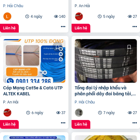
đầu lò, điện cực graphite
Ổn Định, Chống Nhiễu Hiệu
P. Hải Châu
P. An Hải
Quả
4 ngày
140
5 ngày
27
Liên hệ
Liên hệ
Cáp Mạng Cat5e & Cat6 UTP
Tổng đại lý nhập khẩu và
ALTEK KABEL
phân phối dây đai băng tải,
dây Curoa các loại
P. An Hải
P. Hải Châu
6 ngày
37
7 ngày
27
Liên hệ
Liên hệ