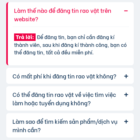
Làm thế nào để đăng tin rao vặt trên
website?
Để đăng tin, bạn chỉ cần đăng kí
Trả lời:
thành viên, sau khi đăng kí thành công, bạn có
thể đăng tin, tất cả đều miễn phí.
Có mất phí khi đăng tin rao vặt không?
Có thể đăng tin rao vặt về việc tìm việc
Chúng tôi cung cấp gói đăng tin miễn
Trả lời:
phí cơ bản cho tất cả người dùng. Tuy nhiên, để
làm hoặc tuyển dụng không?
tăng hiệu quả quảng cáo và được ưu tiên hiển
thị, bạn có thể lựa chọn các gói dịch vụ nâng
Làm sao để tìm kiếm sản phẩm/dịch vụ
Hoàn toàn có thể. Website của chúng
Trả lời:
cấp với chi phí hợp lý, xem thêm
phí dịch vụ tin
tôi hỗ trợ đăng tin tuyển dụng và tìm việc làm.
mình cần?
VIP
.
Bạn chỉ cần chọn đúng chuyên mục và điền đầy