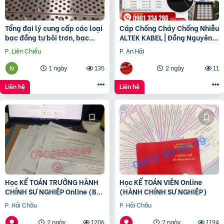
Tổng đại lý cung cấp các loại
Cáp Chống Cháy Chống Nhiễu
bạc đồng tự bôi trơn, bạc
ALTEK KABEL | Đồng Nguyên
cầu, bạc Graphite
Chất 100%, Đảm Bảo An Toàn
P. Liên Chiểu
P. An Hải
Công Trình
1 ngày
135
2 ngày
11
Liên hệ
Liên hệ
Học KẾ TOÁN TRƯỞNG HÀNH
Học KẾ TOÁN VIÊN Online
CHÍNH SỰ NGHIỆP Online (Bộ
(HÀNH CHÍNH SỰ NGHIỆP)
tài chính) cấp chứng chỉ để
P. Hải Châu
P. Hải Châu
bổ nhiệm
2 ngày
1206
2 ngày
1194