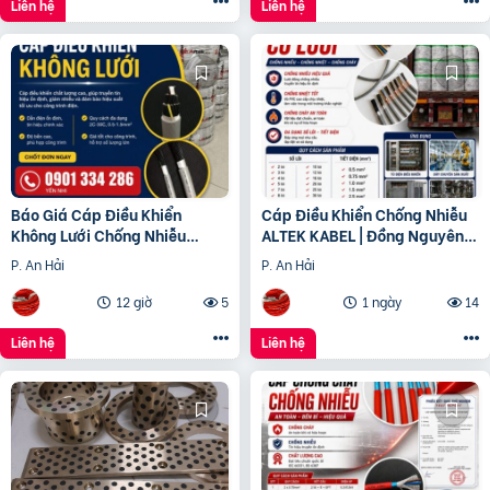
Liên hệ
Liên hệ
Báo Giá Cáp Điều Khiển
Cáp Điều Khiển Chống Nhiễu
Không Lưới Chống Nhiễu
ALTEK KABEL | Đồng Nguyên
ALTEK KABEL | Đồng Nguyên
Chất 100%, Chất Lượng Cao
P. An Hải
P. An Hải
Chất 100%
12 giờ
5
1 ngày
14
Liên hệ
Liên hệ