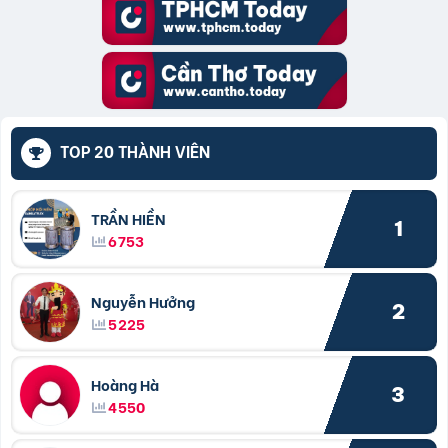
TOP 20 THÀNH VIÊN
TRẦN HIỀN
1
6753
Nguyễn Hưởng
2
5225
Hoàng Hà
3
4550