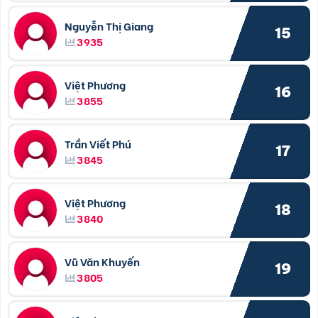
Nguyễn Thị Giang
15
3935
Việt Phương
16
3855
Trần Viết Phú
17
3845
Việt Phương
18
3840
Vũ Văn Khuyến
19
3805