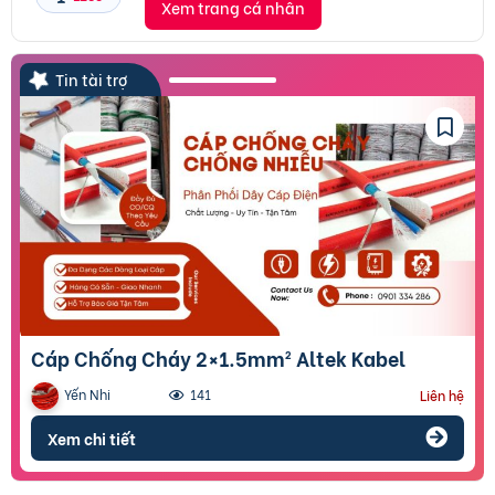
Xem trang cá nhân
Tin tài trợ
Cáp Chống Cháy 2×1.5mm² Altek Kabel
Yến Nhi
141
Liên hệ
Xem chi tiết