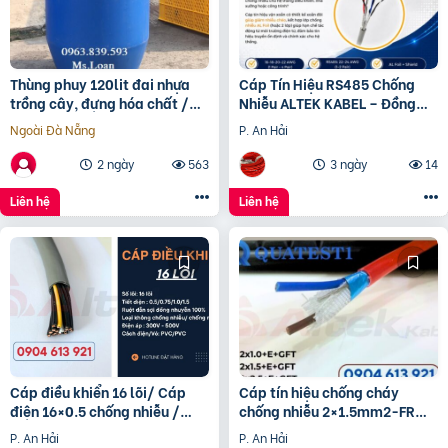
Thùng phuy 120lit đai nhựa
Cáp Tín Hiệu RS485 Chống
trồng cây, đựng hóa chất /
Nhiễu ALTEK KABEL – Đồng
0963 839 593 Ms.Loan
Nguyên Chất 100%, Truyền
Ngoài Đà Nẵng
P. An Hải
Tín Hiệu Ổn Định
2 ngày
563
3 ngày
14
Liên hệ
Liên hệ
Cáp điều khiển 16 lõi/ Cáp
Cáp tín hiệu chống cháy
điện 16×0.5 chống nhiễu /
chống nhiễu 2×1.5mm2-FR
Control Cable SH -500
Altek Kabel
P. An Hải
P. An Hải