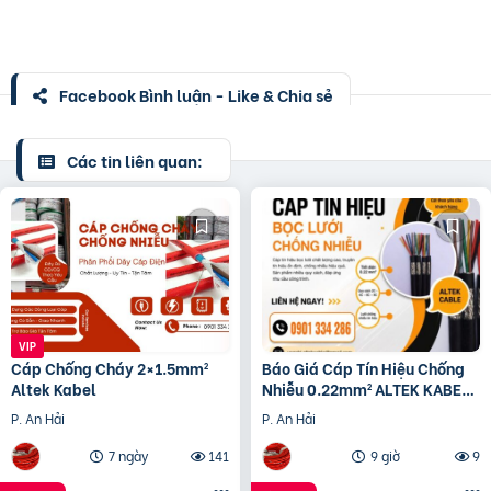
Facebook Bình luận - Like & Chia sẻ
Các tin liên quan:
Cáp Chống Cháy 2×1.5mm²
Báo Giá Cáp Tín Hiệu Chống
Altek Kabel
Nhiễu 0.22mm² ALTEK KABEL |
Đồng Nguyên Chất 100%
P. An Hải
P. An Hải
7 ngày
141
9 giờ
9