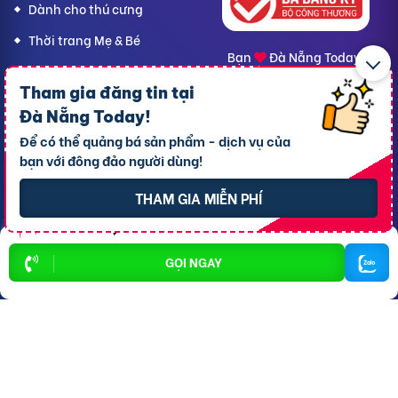
Dành cho thú cưng
Thời trang Mẹ & Bé
Bạn
Đà Nẵng Today,
hãy lan tỏa yêu thương!
Tham gia đăng tin tại
Đà Nẵng Today
!
Để có thể quảng bá sản phẩm - dịch vụ của
CÔNG TY TNHH RAO VẶT NHANH
bạn với đông đảo người dùng!
Địa chỉ trụ sở chính: 7 Trần Minh Sơn, phường Tân An, TP.
Cần Thơ
THAM GIA MIỄN PHÍ
Giấy CNĐKDN: 1801717351 – Ngày cấp: 24/01/2022 - Cơ
quan cấp: Phòng Đăng ký kinh doanh – Sở kế hoạch và
Đầu tư TP. Cần Thơ
GỌI NGAY
Liên hệ hỗ trợ
- Hotline:
09190.09290
Điều khoản
-
Quy chế hoạt động
Chính sách giải quyết khiếu nại
Chính sách bảo mật thông tin
Rao vặt TPHCM
Rao vặt Hà Nội
Rao vặt Cần Thơ