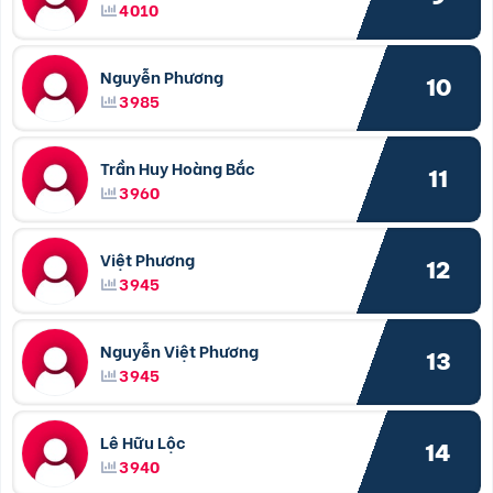
4010
Nguyễn Phương
10
3985
Trần Huy Hoàng Bắc
11
3960
Việt Phương
12
3945
Nguyễn Việt Phương
13
3945
Lê Hữu Lộc
14
3940