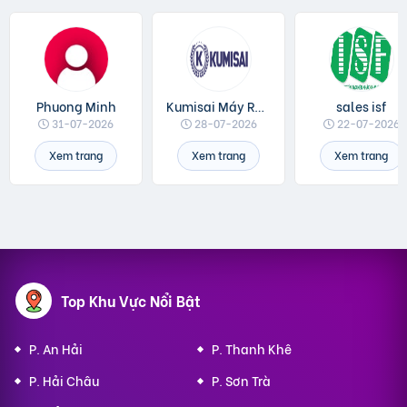
Phuong Minh
Kumisai Máy Rửa Xe
sales isf
31-07-2026
28-07-2026
22-07-2026
Xem trang
Xem trang
Xem trang
Top Khu Vực Nổi Bật
P. An Hải
P. Thanh Khê
P. Hải Châu
P. Sơn Trà