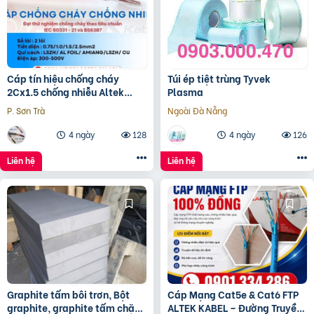
Cáp tín hiệu chống cháy
Túi ép tiệt trùng Tyvek
2Cx1.5 chống nhiễu Altek
Plasma
Kabel – phân phối Hà Nội, Đà
P. Sơn Trà
Ngoài Đà Nẵng
Nẵng, HCM
4 ngày
128
4 ngày
126
Liên hệ
Liên hệ
Graphite tấm bôi trơn, Bột
Cáp Mạng Cat5e & Cat6 FTP
graphite, graphite tấm chặn
ALTEK KABEL – Đường Truyền