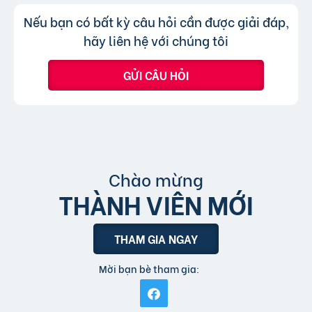
hình thức xem nhanh hoặc truy cập trực tiếp
Không, trang web chỉ chấp nhận các
Trả lời:
Nếu bạn có bất kỳ câu hỏi cần được giải đáp,
bài đăng.
tin đăng sử dụng tiếng Việt có dấu.
hãy liên hệ với chúng tôi
GỬI CÂU HỎI
Chào mừng
THÀNH VIÊN MỚI
THAM GIA NGAY
Mời bạn bè tham gia: