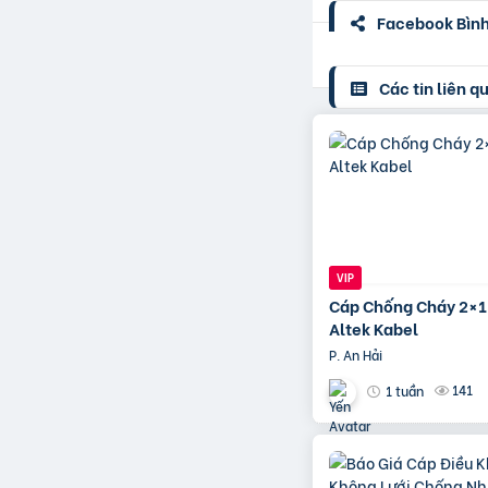
Facebook Bình 
Các tin liên q
Cáp Chống Cháy 2×
Altek Kabel
P. An Hải
141
1 tuần