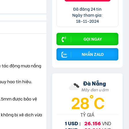
Đã đăng 24 tin
Ngày tham gia:
18-11-2024
GỌI NGAY
NHẮN ZALO
ác tác động mưa nắng
suy hao tín hiệu.
Đà Nẵng
Mây đen u ám
28°C
 0.5mm được bảo vệ
TỶ GIÁ
 không bị xê dịch vừa
VND
1 USD :
26.156