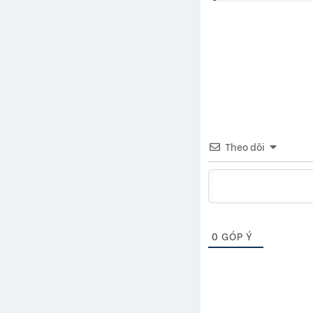
Theo dõi
0
GÓP Ý