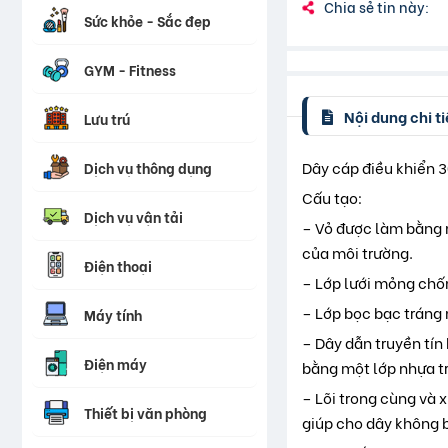
Chia sẻ tin này:
Sức khỏe - Sắc đẹp
GYM - Fitness
Nội dung chi ti
Lưu trú
Dây cáp điều khiển 30
Dịch vụ thông dụng
Cấu tạo:
Dịch vụ vận tải
– Vỏ được làm bằng n
của môi trường.
Điện thoại
– Lớp lưới mỏng chống
– Lớp bọc bạc tráng
Máy tính
– Dây dẫn truyền tín
Điện máy
bằng một lớp nhựa tr
– Lõi trong cùng và 
Thiết bị văn phòng
giúp cho dây không b