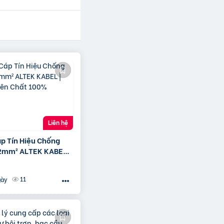
Liên hệ
áp Tín Hiệu Chống
2mm² ALTEK KABEL |
yên Chất 100%
11
gày