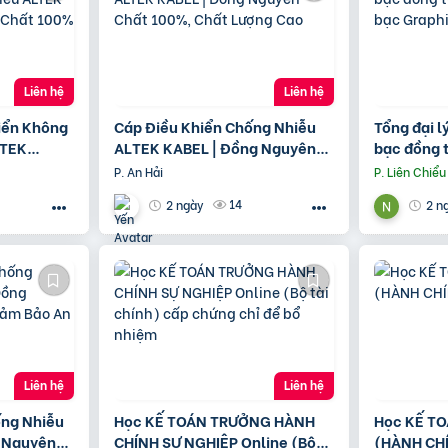
Liên hệ
Liên hệ
iển Không
Cáp Điều Khiển Chống Nhiễu
Tổng đại l
LTEK
ALTEK KABEL | Đồng Nguyên
bạc đồng t
n Chất
Chất 100%, Chất Lượng Cao
bạc Graph
P. An Hải
P. Liên Chiểu
14
2 ngày
2 n
Liên hệ
Liên hệ
ng Nhiễu
Học KẾ TOÁN TRƯỞNG HÀNH
Học KẾ TO
 Nguyên
CHÍNH SỰ NGHIỆP Online (Bộ
(HÀNH CH