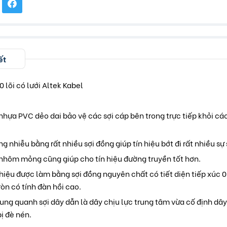
ết
 lõi có lưới Altek Kabel
hựa PVC dẻo dai bảo vệ các sợi cáp bên trong trực tiếp khỏi c
 nhiễu bằng rất nhiều sợi đồng giúp tín hiệu bớt đi rất nhiều sự 
 nhôm mỏng cũng giúp cho tín hiệu đường truyền tốt hơn.
 hiệu được làm bằng sợi đồng nguyên chất có tiết diện tiếp xúc
òn có tính đàn hồi cao.
xung quanh sợi dây dẫn là dây chịu lực trung tâm vừa cố định dây
ị đè nén.