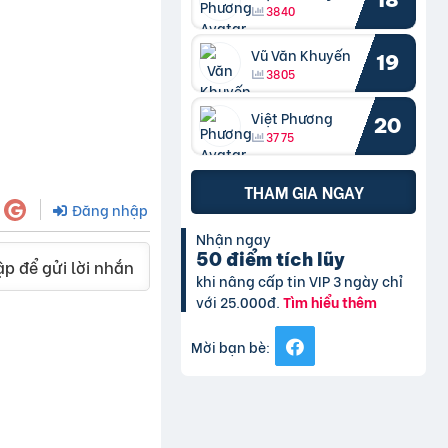
3840
Vũ Văn Khuyến
19
3805
Việt Phương
20
3775
THAM GIA NGAY
Đăng nhập
Nhận ngay
50 điểm tích lũy
p để gửi lời nhắn
khi nâng cấp tin VIP 3 ngày chỉ
với 25.000đ.
Tìm hiểu thêm
Mời bạn bè: