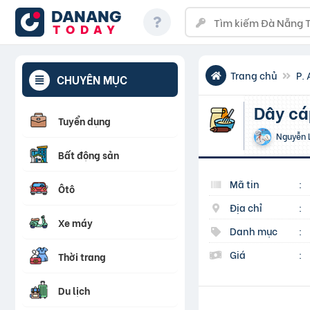
DANANG
TODAY
Trang chủ
P. 
CHUYÊN MỤC
Dây c
Tuyển dụng
Nguyễn 
Bất động sản
Mã tin
:
Ôtô
Địa chỉ
:
Xe máy
Danh mục
:
Giá
:
Thời trang
Du lịch