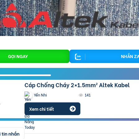
GỌI NGAY
NHẮN Z
Cáp Chống Cháy 2×1.5mm² Altek Kabel
Yến Nhi
141
Xem chi tiết
 tin nhắn