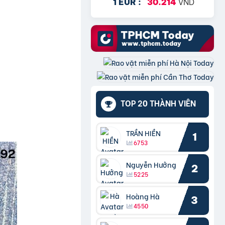
VND
1 EUR :
30.214
TOP 20 THÀNH VIÊN
TRẦN HIỀN
1
6753
Nguyễn Hưởng
2
5225
Hoàng Hà
3
4550