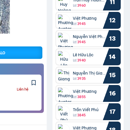
11
3960
Việt Phương
12
3945
Nguyễn Việt Phương
13
3945
ALO
Lê Hữu Lộc
14
3940
Nguyễn Thị Giang
15
3935
Liên hệ
Việt Phương
16
3855
Trần Viết Phú
17
3845
Việt Phương
18