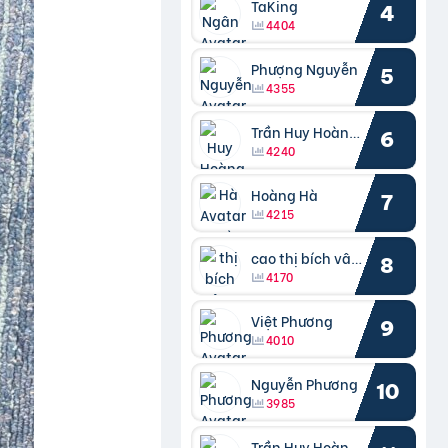
TaKing
4
4404
Phượng Nguyễn
5
4355
Trần Huy Hoàng Bắc
6
4240
Hoàng Hà
7
4215
cao thị bích vâng kiều
8
4170
Việt Phương
9
4010
Nguyễn Phương
10
3985
Trần Huy Hoàng Bắc