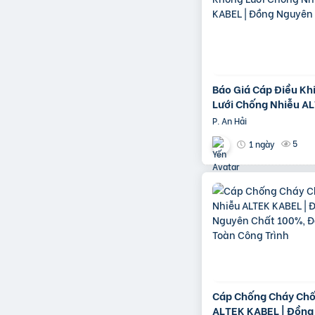
Báo Giá Cáp Điều Kh
Lưới Chống Nhiễu A
KABEL | Đồng Nguyê
P. An Hải
100%
5
1 ngày
Cáp Chống Cháy Chố
ALTEK KABEL | Đồng