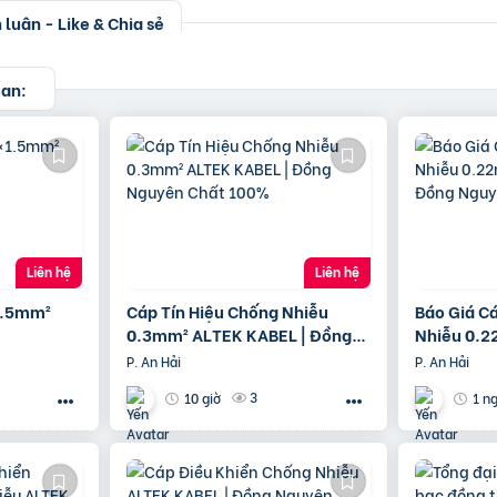
luận - Like & Chia sẻ
uan:
Liên hệ
Liên hệ
1.5mm²
Cáp Tín Hiệu Chống Nhiễu
Báo Giá C
0.3mm² ALTEK KABEL | Đồng
Nhiễu 0.2
Nguyên Chất 100%
Đồng Ngu
P. An Hải
P. An Hải
3
10 giờ
1 n