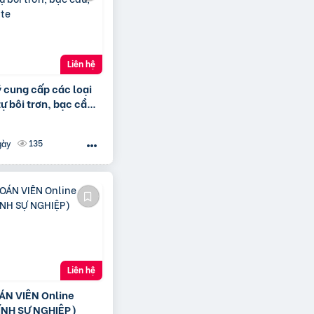
Liên hệ
ý cung cấp các loại
ự bôi trơn, bạc cầu,
ite
135
gày
Liên hệ
ÁN VIÊN Online
ÍNH SỰ NGHIỆP)