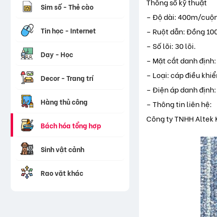
Thông số kỹ thuật
Sim số - Thẻ cào
– Độ dài: 400m/cuộn
Tin học - Internet
– Ruột dẫn: Đồng 10
– Số lõi: 30 lõi.
Dạy - Học
– Mặt cắt danh định
– Loại: cáp điều khi
Decor - Trang trí
– Điện áp danh định
Hàng thủ công
– Thông tin liên hệ:
Công ty TNHH Altek 
Bách hóa tổng hợp
Sinh vật cảnh
Rao vặt khác