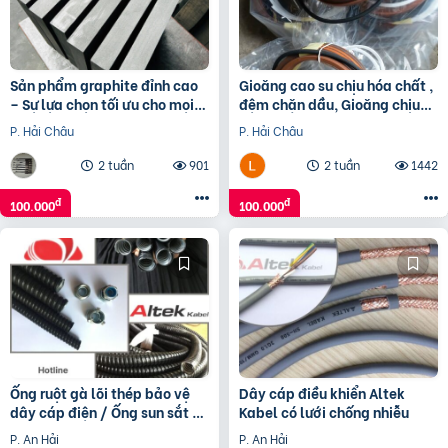
Sản phẩm graphite đỉnh cao
Gioăng cao su chịu hóa chất ,
– Sự lựa chọn tối ưu cho mọi
đệm chặn dầu, Gioăng chịu
ứng dụng
nhiệt độ cao, Gioăng ViTon
P. Hải Châu
P. Hải Châu
FKM
2 tuần
901
2 tuần
1442
đ
đ
100.000
100.000
Ống ruột gà lõi thép bảo vệ
Dây cáp điều khiển Altek
dây cáp điện / Ống sun sắt /
Kabel có lưới chống nhiễu
Ống kẽm đàn hồi bọc nhựa
P. An Hải
P. An Hải