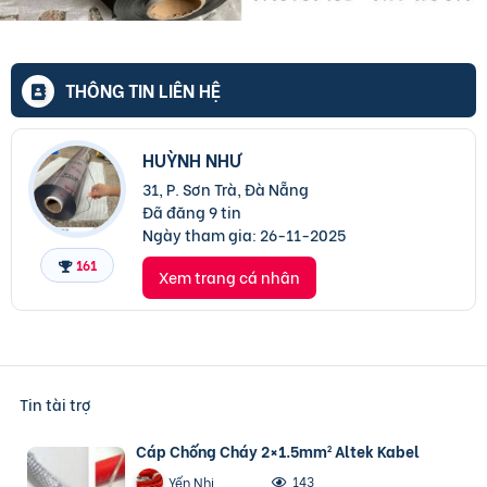
THÔNG TIN LIÊN HỆ
HUỲNH NHƯ
31, P. Sơn Trà, Đà Nẵng
Đã đăng 9 tin
Ngày tham gia:
26-11-2025
161
Xem trang cá nhân
Tin tài trợ
Cáp Chống Cháy 2×1.5mm² Altek Kabel
143
Yến Nhi