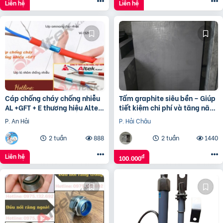
Liên hệ
Liên hệ
Cáp chống cháy chống nhiễu
Tấm graphite siêu bền – Giúp
AL +GFT + E thương hiệu Altek
tiết kiệm chi phí và tăng năng
Kabel
suất
P. An Hải
P. Hải Châu
2 tuần
888
2 tuần
1440
Liên hệ
đ
100.000