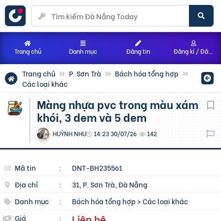
Trang chủ
Danh mục
Đăng tin
Đăng kí / Đăng nhập
Trang chủ
P. Sơn Trà
Bách hóa tổng hợp
Các loại khác
Màng nhựa pvc trong màu xám
khói, 3 dem và 5 dem
HUỲNH NHƯ
14:23 30/07/26
142
Mã tin
:
DNT-BH235561
Địa chỉ
:
31, P. Sơn Trà, Đà Nẵng
Danh mục
:
Bách hóa tổng hợp
>
Các loại khác
Liên hệ
Giá
: