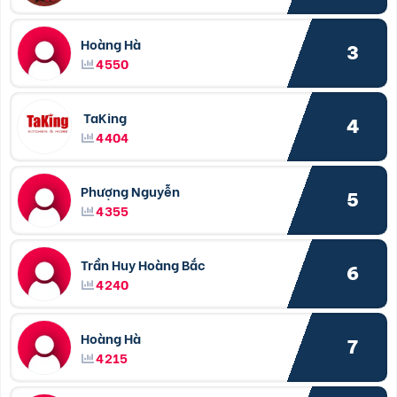
Hoàng Hà
3
4550
TaKing
4
4404
Phượng Nguyễn
5
4355
Trần Huy Hoàng Bắc
6
4240
Hoàng Hà
7
4215