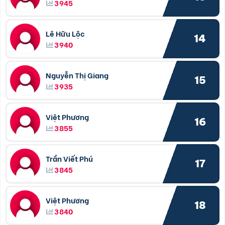
3945
Lê Hữu Lộc
14
3940
Nguyễn Thị Giang
15
3935
Việt Phương
16
3855
Trần Viết Phú
17
3845
Việt Phương
18
3840