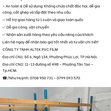
– An toàn & Dễ sử dụng: Không chứa chất độc hại, dễ gia
công, cắt ghép và lắp đặt theo nhu cầu
✅ Hỗ trợ giao hàng từ 1 cuộn và giao toàn quốc
✅ Dễ gia công, vận chuyển
✅ Nhận sản xuất hàng theo yêu cầu riêng của khách
Liên hệ ngay để nhận báo giá tốt nhất và tư vấn chi tiết!
CÔNG TY TNHH ALTEK PVC FILM
Địa chỉ CN1: Số 6, Ngõ 134, Phường Phúc Lợi, TP.Hà Nội.
Địa chỉ CN2: 11-13 đường số 49B – Phường Tân Tạo –
Tp.HCM.
☎/Như Huỳnh: 0708 950 731 – 0799 093 570