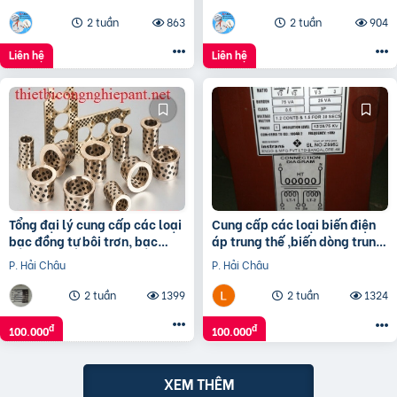
2 tuần
863
2 tuần
904
Liên hệ
Liên hệ
Tổng đại lý cung cấp các loại
Cung cấp các loại biến điện
bạc đồng tự bôi trơn, bạc
áp trung thế ,biến dòng trung
cầu, bạc Graphite
thế, tụ bù trung thế
P. Hải Châu
P. Hải Châu
2 tuần
1399
2 tuần
1324
đ
đ
100.000
100.000
XEM THÊM