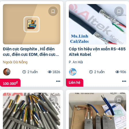
Điện cực Graphite , Hồ điện
Cáp tín hiệu vặn xoắn RS-485
cực, điện cực EDM, điện cực
Altek Kabel
than chì, bột Graphite
Ngoài Đà Nẵng
P. An Hải
2 tuần
1826
2 tuần
906
Liên hệ
đ
100.000