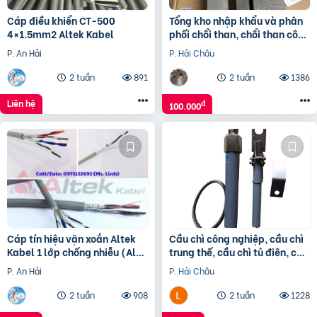
Cáp điều khiển CT-500
Tổng kho nhập khẩu và phân
4×1.5mm2 Altek Kabel
phối chổi than, chổi than công
nghiệp
P. An Hải
P. Hải Châu
2 tuần
891
2 tuần
1386
Liên hệ
đ
100.000
Cáp tín hiệu vặn xoắn Altek
Cầu chì công nghiệp, cầu chì
Kabel 1 lớp chống nhiễu (Al
trung thế, cầu chì tủ điện, cầu
Foil)
chì trạm biến áp,
P. An Hải
P. Hải Châu
2 tuần
908
2 tuần
1228