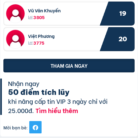
Vũ Văn Khuyến
19
3805
Việt Phương
20
3775
THAM GIA NGAY
Nhận ngay
50 điểm tích lũy
khi nâng cấp tin VIP 3 ngày chỉ với
25.000đ.
Tìm hiểu thêm
Mời bạn bè: