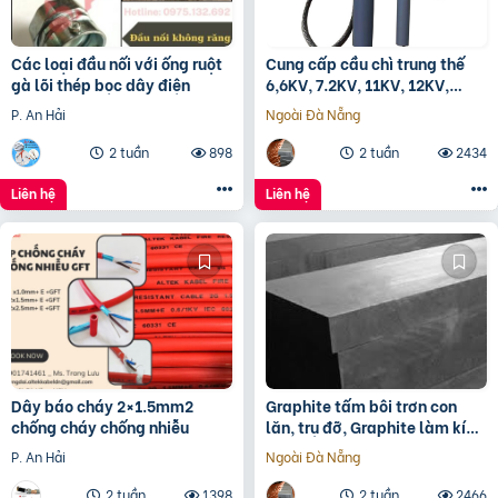
Các loại đầu nối với ống ruột
Cung cấp cầu chì trung thế
gà lõi thép bọc dây điện
6,6KV, 7.2KV, 11KV, 12KV,
24KV
P. An Hải
Ngoài Đà Nẵng
2 tuần
898
2 tuần
2434
Liên hệ
Liên hệ
Dây báo cháy 2×1.5mm2
Graphite tấm bôi trơn con
chống cháy chống nhiễu
lăn, trụ đỡ, Graphite làm kín
đầu lò, tấm lót Graphite
P. An Hải
Ngoài Đà Nẵng
2 tuần
1398
2 tuần
2466