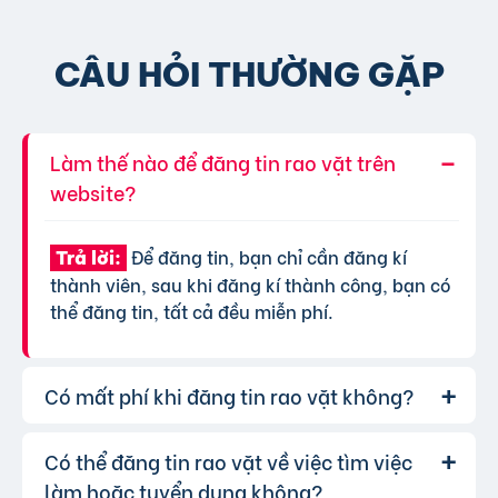
CÂU HỎI THƯỜNG GẶP
Làm thế nào để đăng tin rao vặt trên
website?
Để đăng tin, bạn chỉ cần đăng kí
Trả lời:
thành viên, sau khi đăng kí thành công, bạn có
thể đăng tin, tất cả đều miễn phí.
Có mất phí khi đăng tin rao vặt không?
Có thể đăng tin rao vặt về việc tìm việc
Chúng tôi cung cấp gói đăng tin miễn
Trả lời:
phí cơ bản cho tất cả người dùng. Tuy nhiên, để
làm hoặc tuyển dụng không?