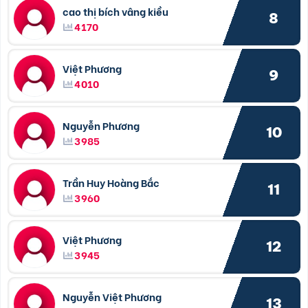
cao thị bích vâng kiều
8
4170
Việt Phương
9
4010
Nguyễn Phương
10
3985
Trần Huy Hoàng Bắc
11
3960
Việt Phương
12
3945
Nguyễn Việt Phương
13