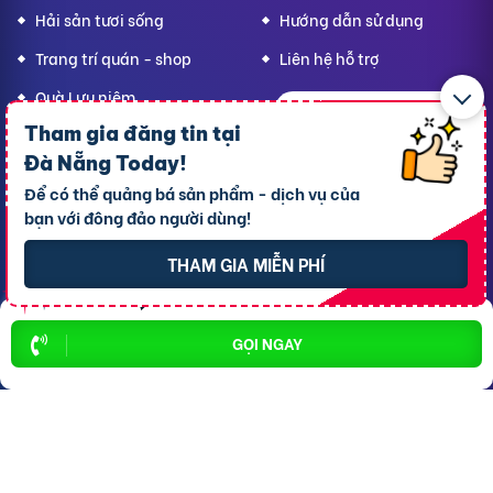
Hải sản tươi sống
Hướng dẫn sử dụng
Trang trí quán - shop
Liên hệ hỗ trợ
Quà Lưu niệm
Tham gia đăng tin tại
Dành cho thú cưng
Đà Nẵng Today
!
Thời trang Mẹ & Bé
Để có thể quảng bá sản phẩm - dịch vụ của
Bạn
Đà Nẵng Today,
bạn với đông đảo người dùng!
hãy lan tỏa yêu thương!
THAM GIA MIỄN PHÍ
CÔNG TY TNHH RAO VẶT NHANH
Địa chỉ trụ sở chính: 7 Trần Minh Sơn, phường Tân An, TP.
GỌI NGAY
Cần Thơ
Giấy CNĐKDN: 1801717351 – Ngày cấp: 24/01/2022 - Cơ
quan cấp: Phòng Đăng ký kinh doanh – Sở kế hoạch và
Đầu tư TP. Cần Thơ
Liên hệ hỗ trợ
- Hotline:
09190.09290
Điều khoản
-
Quy chế hoạt động