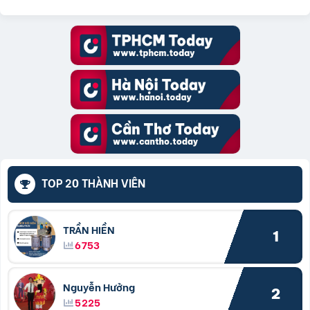
TOP 20 THÀNH VIÊN
TRẦN HIỀN
1
6753
Nguyễn Hưởng
2
5225