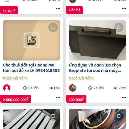
Liên hệ
đ
16.875
Cho thuê đất tại Hoàng Mai
Ứng dụng và cách lựa chọn
làm bãi đỗ xe LH 0984618308
Graphite tại các nhà máy
công nghiệp
Ngoài Đà Nẵng
Ngoài Đà Nẵng
2 tuần
892
2 tuần
2725
đ
đ
2.000.000.000
100.000