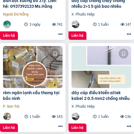
Bán bột xương bò 3 ly. Liên
dây cáp chống cháy chống
hệ: 0937392133 Ms.Hằng
nhiễu 2×1 5 giá bao nhiêu
Ngoài Đà Nẵng
X. Phước Hiệp
3 ngày
741
1 tuần
147
Liên hệ
Liên hệ
rèm ngăn lạnh cầu thang tại
dây cáp điều khiển altek
bắc ninh
kabel 2 0.5 mm2 chống nhiễu
P. Sơn Trà
X. Phước Hiệp
1 tuần
143
1 tuần
136
Liên hệ
Liên hệ