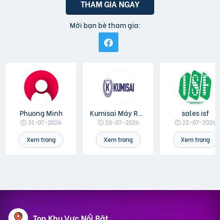
THAM GIA NGAY
Mời bạn bè tham gia:
Phuong Minh
Kumisai Máy Rửa Xe
sales isf
31-07-2026
28-07-2026
22-07-2026
Xem trang
Xem trang
Xem trang
Top Khu Vực Nổi Bật