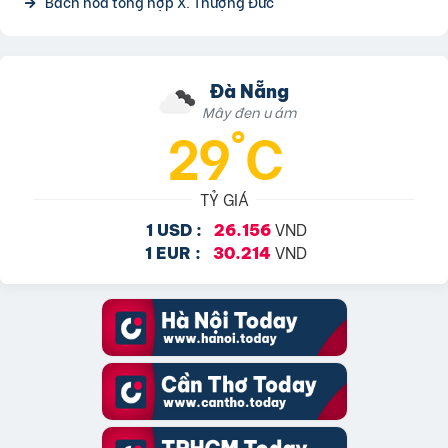
Bách hóa tổng hợp X. Thượng Đức
Đà Nẵng
Mây đen u ám
29°C
TỶ GIÁ
VND
1 USD :
26.156
VND
1 EUR :
30.214