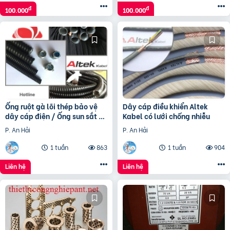
đ
đ
100.000
100.000
Ống ruột gà lõi thép bảo vệ
Dây cáp điều khiển Altek
dây cáp điện / Ống sun sắt /
Kabel có lưới chống nhiễu
Ống kẽm đàn hồi bọc nhựa
P. An Hải
P. An Hải
1 tuần
863
1 tuần
904
Liên hệ
Liên hệ