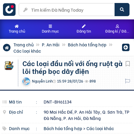
Trang chủ
Danh mục
Đăng tin
Đăng kí / Đăng nhập
Trang chủ
P. An Hải
Bách hóa tổng hợp
Các loại khác
Các loại đầu nối với ống ruột gà
lõi thép bọc dây điện
Nguyễn Linh
15:59 28/07/26
898
Mã tin
:
DNT-BH61134
Địa chỉ
:
90 Mai Hắc Đế, P. An Hải Tây, Q. Sơn Trà, TP
Đà Nẵng, P. An Hải, Đà Nẵng
Danh mục
:
Bách hóa tổng hợp
>
Các loại khác