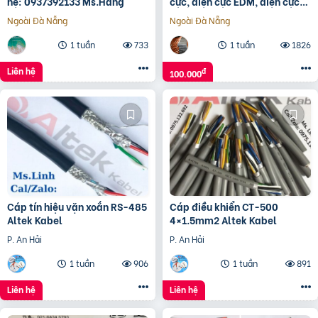
hệ: 0937392133 Ms.Hằng
cực, điện cực EDM, điện cực
than chì, bột Graphite
Ngoài Đà Nẵng
Ngoài Đà Nẵng
1 tuần
733
1 tuần
1826
Liên hệ
đ
100.000
Cáp tín hiệu vặn xoắn RS-485
Cáp điều khiển CT-500
Altek Kabel
4×1.5mm2 Altek Kabel
P. An Hải
P. An Hải
1 tuần
906
1 tuần
891
Liên hệ
Liên hệ