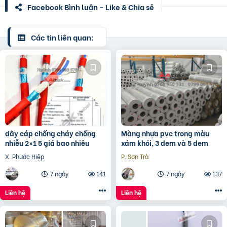
Facebook Bình luận - Like & Chia sẻ
Các tin liên quan:
dây cáp chống cháy chống
Màng nhựa pvc trong màu
nhiễu 2×1 5 giá bao nhiêu
xám khói, 3 dem và 5 dem
X. Phước Hiệp
P. Sơn Trà
7 ngày
141
7 ngày
137
Liên hệ
Liên hệ