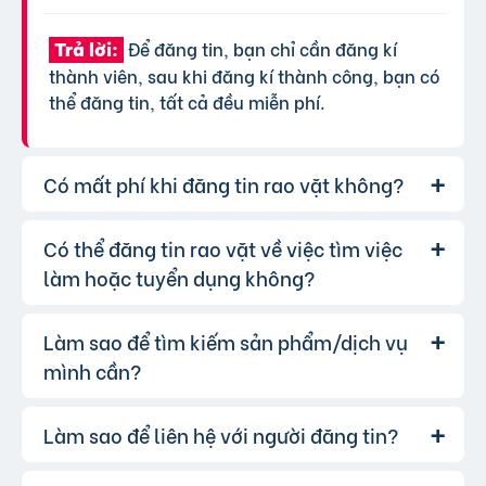
Để đăng tin, bạn chỉ cần đăng kí
Trả lời:
thành viên, sau khi đăng kí thành công, bạn có
thể đăng tin, tất cả đều miễn phí.
Có mất phí khi đăng tin rao vặt không?
Có thể đăng tin rao vặt về việc tìm việc
Chúng tôi cung cấp gói đăng tin miễn
Trả lời:
phí cơ bản cho tất cả người dùng. Tuy nhiên, để
làm hoặc tuyển dụng không?
tăng hiệu quả quảng cáo và được ưu tiên hiển
thị, bạn có thể lựa chọn các gói dịch vụ nâng
Làm sao để tìm kiếm sản phẩm/dịch vụ
Hoàn toàn có thể. Website của chúng
Trả lời:
cấp với chi phí hợp lý, xem thêm
phí dịch vụ tin
tôi hỗ trợ đăng tin tuyển dụng và tìm việc làm.
mình cần?
VIP
.
Bạn chỉ cần chọn đúng chuyên mục và điền đầy
đủ thông tin.
Làm sao để liên hệ với người đăng tin?
Bạn có thể sử dụng công cụ tìm kiếm
Trả lời:
trên website, nhập từ khóa liên quan đến sản