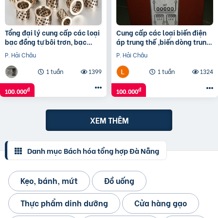
Tổng đại lý cung cấp các loại
Cung cấp các loại biến điện
bạc đồng tự bôi trơn, bạc
áp trung thế ,biến dòng trung
cầu, bạc Graphite
thế, tụ bù trung thế
P. Hải Châu
P. Hải Châu
1 tuần
1399
1 tuần
1324
đ
đ
100.000
100.000
XEM THÊM
Danh mục Bách hóa tổng hợp Đà Nẵng
Kẹo, bánh, mứt
Đồ uống
Thực phẩm dinh dưỡng
Cửa hàng gạo