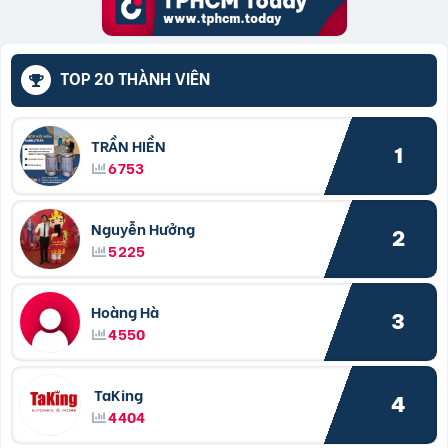
TOP 20 THÀNH VIÊN
TRẦN HIỀN
1
6753
Nguyễn Hưởng
2
5225
Hoàng Hà
3
4550
TaKing
4
4404