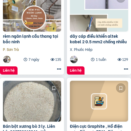
rèm ngăn lạnh cầu thang tại
dây cáp điều khiển altek
bắc ninh
kabel 2 0.5 mm2 chống nhiễu
P. Sơn Trà
X. Phước Hiệp
7 ngày
135
1 tuần
129
Liên hệ
Liên hệ
Bán bột xương bò 3 ly. Liên
Điện cực Graphite , Hồ điện