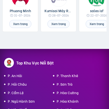
Phuong Minh
Kumisai Máy Rửa Xe
sales isf
31-07-2026
28-07-2026
22-07-2026
Xem trang
Xem trang
Xem trang
Top Khu Vực Nổi Bật
P. An Hải
P. Thanh Khê
P. Hải Châu
P. Sơn Trà
P. Cẩm Lệ
P. Hòa Cường
P. Ngũ Hành Sơn
P. Hòa Khánh