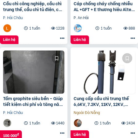
Cầu chì công nghiệp, cầu chì
Cáp chống cháy chống nhiễu
trung thế, cầu chì tủ điện, cầu
AL +GFT + E thương hiệu Altek
chì trạm biến áp,
Kabel
P. Hải Châu
P. An Hải
1 tuần
1228
1 tuần
888
Liên hệ
Liên hệ
Tấm graphite siêu bền – Giúp
Cung cấp cầu chì trung thế
tiết kiệm chi phí và tăng năng
6,6KV, 7.2KV, 11KV, 12KV,
suất
24KV
P. Hải Châu
Ngoài Đà Nẵng
1 tuần
1440
1 tuần
2434
Liên hệ
đ
100.000