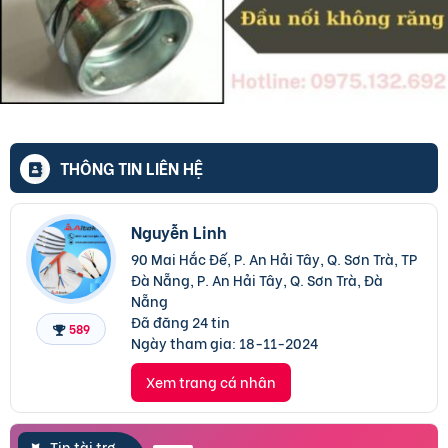
THÔNG TIN LIÊN HỆ
Nguyễn Linh
90 Mai Hắc Đế, P. An Hải Tây, Q. Sơn Trà, TP
Đà Nẵng, P. An Hải Tây, Q. Sơn Trà, Đà
Nẵng
Đã đăng 24 tin
589
Ngày tham gia:
18-11-2024
Xem trang cá nhân
Tin tài trợ