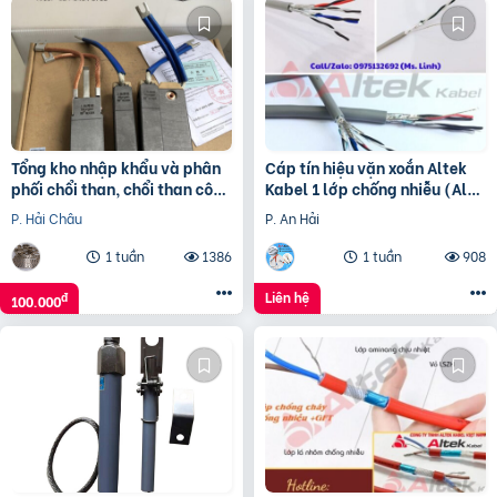
Tổng kho nhập khẩu và phân
Cáp tín hiệu vặn xoắn Altek
phối chổi than, chổi than công
Kabel 1 lớp chống nhiễu (Al
nghiệp
Foil)
P. Hải Châu
P. An Hải
1 tuần
1386
1 tuần
908
Liên hệ
đ
100.000