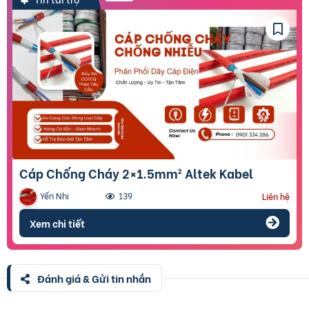
Cáp Chống Cháy 2×1.5mm² Altek Kabel
Yến Nhi
139
Liên hệ
Xem chi tiết
Đánh giá & Gửi tin nhắn