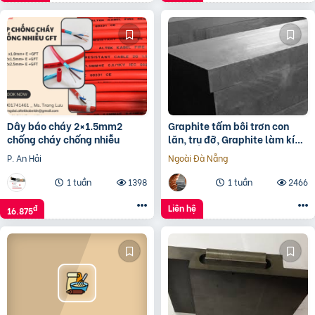
Dây báo cháy 2×1.5mm2
Graphite tấm bôi trơn con
chống cháy chống nhiễu
lăn, trụ đỡ, Graphite làm kín
đầu lò, tấm lót Graphite
P. An Hải
Ngoài Đà Nẵng
1 tuần
1398
1 tuần
2466
Liên hệ
đ
16.875