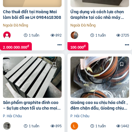
Cho thuê đất tại Hoàng Mai
Ứng dụng và cách lựa chọn
làm bãi đỗ xe LH 0984618308
Graphite tại các nhà máy
công nghiệp
Ngoài Đà Nẵng
Ngoài Đà Nẵng
1 tuần
892
1 tuần
2725
đ
đ
2.000.000.000
100.000
Sản phẩm graphite đỉnh cao
Gioăng cao su chịu hóa chất ,
– Sự lựa chọn tối ưu cho mọi
đệm chặn dầu, Gioăng chịu
ứng dụng
nhiệt độ cao, Gioăng ViTon
P. Hải Châu
P. Hải Châu
FKM
1 tuần
895
1 tuần
1442