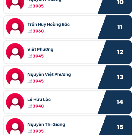
10
3985
Trần Huy Hoàng Bắc
11
3960
Việt Phương
12
3945
Nguyễn Việt Phương
13
3945
Lê Hữu Lộc
14
3940
Nguyễn Thị Giang
15
3935