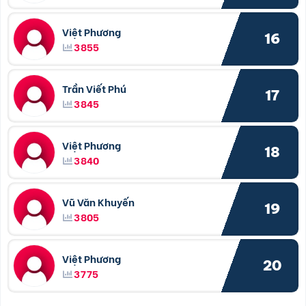
Việt Phương
16
3855
Trần Viết Phú
17
3845
Việt Phương
18
3840
Vũ Văn Khuyến
19
3805
Việt Phương
20
3775