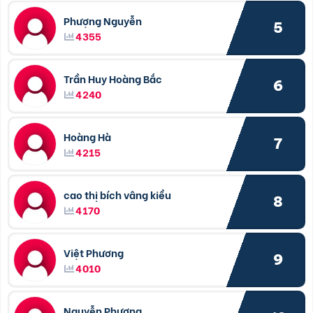
Phượng Nguyễn
5
4355
Trần Huy Hoàng Bắc
6
4240
Hoàng Hà
7
4215
cao thị bích vâng kiều
8
4170
Việt Phương
9
4010
Nguyễn Phương