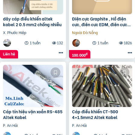
dây cáp điều khiển altek
Điện cực Graphite , Hồ điện
kabel 2 0.5 mm2 chống nhiễu
cực, điện cực EDM, điện cực
than chì, bột Graphite
X. Phước Hiệp
Ngoài Đà Nẵng
1 tuần
132
1 tuần
1826
Liên hệ
đ
100.000
Cáp tín hiệu vặn xoắn RS-485
Cáp điều khiển CT-500
Altek Kabel
4×1.5mm2 Altek Kabel
P. An Hải
P. An Hải