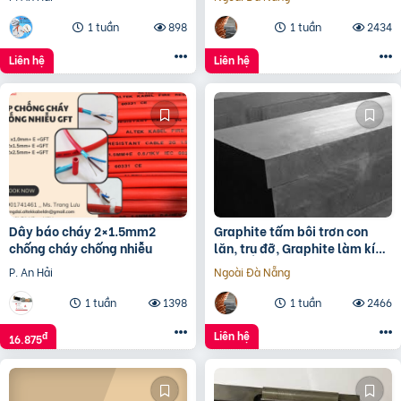
1 tuần
898
1 tuần
2434
Liên hệ
Liên hệ
Dây báo cháy 2×1.5mm2
Graphite tấm bôi trơn con
chống cháy chống nhiễu
lăn, trụ đỡ, Graphite làm kín
đầu lò, tấm lót Graphite
P. An Hải
Ngoài Đà Nẵng
1 tuần
1398
1 tuần
2466
Liên hệ
đ
16.875