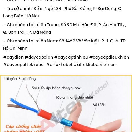
– Trụ sở chính: Số 6, Ngõ 134, Phố Sài Đồng, P. Sài Đồng, Q.
Long Biên, Hà Nội
– Chi nhánh tại miền Trung: Số 90 Mai Hắc Đế, P. An Hải Tây,
Q. Sơn Trà, TP. Đà Nẵng
– Chi nhánh tại miền Nam: Số 1462 Võ Văn Kiệt, P. 1, Q. 6, TP
Hồ Chí Minh
#daydien #daycapdien #daycaptinhieu #daycapdieukhien
#daycapaltekkabel #altekkabel #altekkabelvietnam