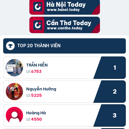
TOP 20 THÀNH VIÊN
TRẦN HIỀN
1
6753
Nguyễn Hưởng
2
5225
Hoàng Hà
3
4550