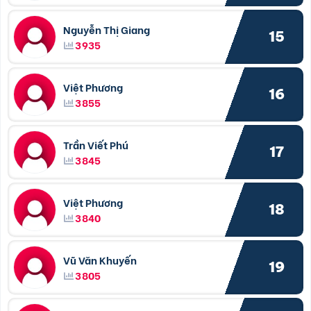
Nguyễn Thị Giang
15
3935
Việt Phương
16
3855
Trần Viết Phú
17
3845
Việt Phương
18
3840
Vũ Văn Khuyến
19
3805