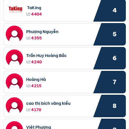
TaKing
4
4404
Phượng Nguyễn
5
4355
Trần Huy Hoàng Bắc
6
4240
Hoàng Hà
7
4215
cao thị bích vâng kiều
8
4170
Việt Phương