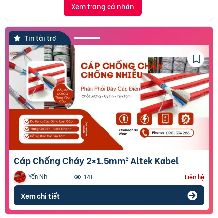
Xem trang cá nhân
Tin tài trợ
Cáp Chống Cháy 2×1.5mm² Altek Kabel
Yến Nhi
141
Liên hệ
Xem chi tiết