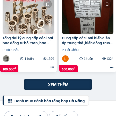
Tổng đại lý cung cấp các loại
Cung cấp các loại biến điện
bạc đồng tự bôi trơn, bạc
áp trung thế ,biến dòng trung
cầu, bạc Graphite
thế, tụ bù trung thế
P. Hải Châu
P. Hải Châu
1 tuần
1399
1 tuần
1324
đ
đ
100.000
100.000
XEM THÊM
Danh mục Bách hóa tổng hợp Đà Nẵng