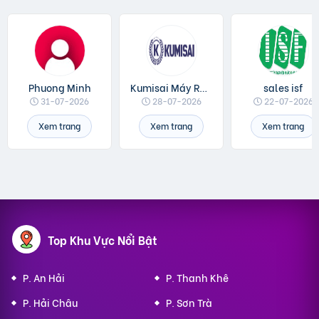
Phuong Minh
Kumisai Máy Rửa Xe
sales isf
31-07-2026
28-07-2026
22-07-2026
Xem trang
Xem trang
Xem trang
Top Khu Vực Nổi Bật
P. An Hải
P. Thanh Khê
P. Hải Châu
P. Sơn Trà