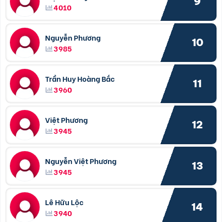
9
4010
Nguyễn Phương
10
3985
Trần Huy Hoàng Bắc
11
3960
Việt Phương
12
3945
Nguyễn Việt Phương
13
3945
Lê Hữu Lộc
14
3940