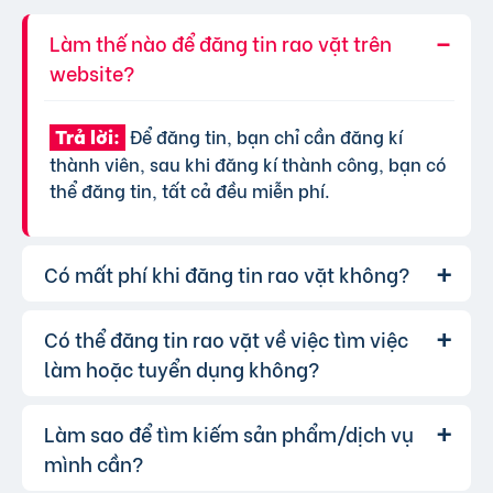
Làm thế nào để đăng tin rao vặt trên
website?
Để đăng tin, bạn chỉ cần đăng kí
Trả lời:
thành viên, sau khi đăng kí thành công, bạn có
thể đăng tin, tất cả đều miễn phí.
Có mất phí khi đăng tin rao vặt không?
Có thể đăng tin rao vặt về việc tìm việc
Chúng tôi cung cấp gói đăng tin miễn
Trả lời:
phí cơ bản cho tất cả người dùng. Tuy nhiên, để
làm hoặc tuyển dụng không?
tăng hiệu quả quảng cáo và được ưu tiên hiển
thị, bạn có thể lựa chọn các gói dịch vụ nâng
Làm sao để tìm kiếm sản phẩm/dịch vụ
Hoàn toàn có thể. Website của chúng
Trả lời:
cấp với chi phí hợp lý, xem thêm
phí dịch vụ tin
tôi hỗ trợ đăng tin tuyển dụng và tìm việc làm.
mình cần?
VIP
.
Bạn chỉ cần chọn đúng chuyên mục và điền đầy