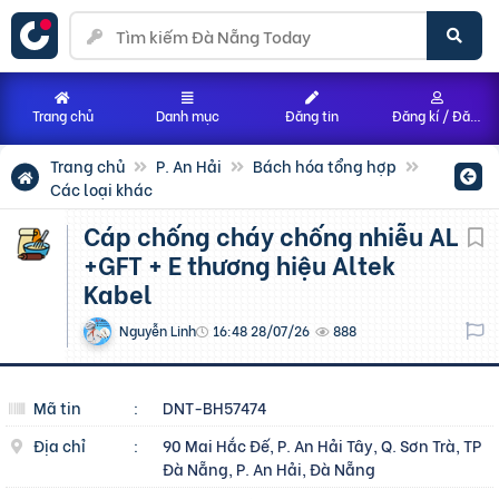
Trang chủ
Danh mục
Đăng tin
Đăng kí / Đăng nhập
Trang chủ
P. An Hải
Bách hóa tổng hợp
Các loại khác
Cáp chống cháy chống nhiễu AL
+GFT + E thương hiệu Altek
Kabel
Nguyễn Linh
16:48 28/07/26
888
Mã tin
:
DNT-BH57474
Địa chỉ
:
90 Mai Hắc Đế, P. An Hải Tây, Q. Sơn Trà, TP
Đà Nẵng, P. An Hải, Đà Nẵng