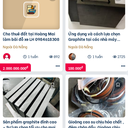
Cho thuê đất tại Hoàng Mai
Ứng dụng và cách lựa chọn
làm bãi đỗ xe LH 0984618308
Graphite tại các nhà máy
công nghiệp
Ngoài Đà Nẵng
Ngoài Đà Nẵng
1 tuần
892
1 tuần
2725
đ
đ
2.000.000.000
100.000
Sản phẩm graphite đỉnh cao
Gioăng cao su chịu hóa chất ,
– Sự lựa chọn tối ưu cho mọi
đệm chặn dầu, Gioăng chịu