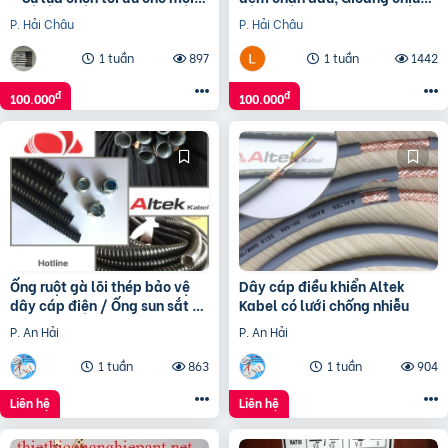
ứng dụng
nhiệt độ cao, Gioăng ViTon
P. Hải Châu
P. Hải Châu
FKM
1 tuần
897
1 tuần
1442
đ
đ
100.000
100.000
Ống ruột gà lõi thép bảo vệ
Dây cáp điều khiển Altek
dây cáp điện / Ống sun sắt /
Kabel có lưới chống nhiễu
Ống kẽm đàn hồi bọc nhựa
P. An Hải
P. An Hải
1 tuần
863
1 tuần
904
Liên hệ
Liên hệ