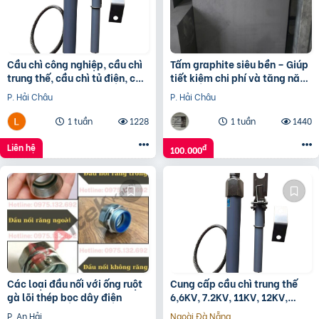
Cầu chì công nghiệp, cầu chì
Tấm graphite siêu bền – Giúp
trung thế, cầu chì tủ điện, cầu
tiết kiệm chi phí và tăng năng
chì trạm biến áp,
suất
P. Hải Châu
P. Hải Châu
1 tuần
1228
1 tuần
1440
Liên hệ
đ
100.000
Các loại đầu nối với ống ruột
Cung cấp cầu chì trung thế
gà lõi thép bọc dây điện
6,6KV, 7.2KV, 11KV, 12KV,
24KV
P. An Hải
Ngoài Đà Nẵng