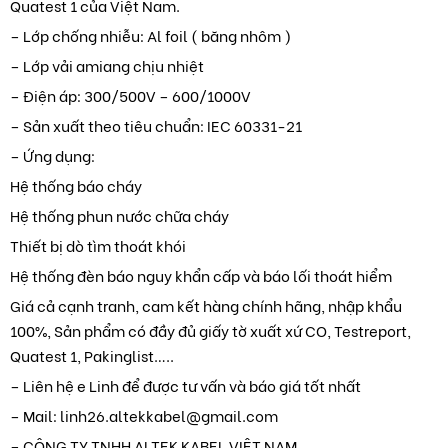
Quatest 1 của Việt Nam.
– Lớp chống nhiễu: Al foil ( băng nhôm )
– Lớp vải amiang chịu nhiệt
– Điện áp: 300/500V – 600/1000V
– Sản xuất theo tiêu chuẩn: IEC 60331-21
– Ứng dụng:
Hệ thống báo cháy
Hệ thống phun nước chữa cháy
Thiết bị dò tìm thoát khói
Hệ thống đèn báo nguy khẩn cấp và báo lối thoát hiểm
Giá cả cạnh tranh, cam kết hàng chính hãng, nhập khẩu
100%, Sản phẩm có đầy đủ giấy tờ xuất xứ CO, Testreport,
Quatest 1, Pakinglist…..
– Liên hệ e Linh để được tư vấn và báo giá tốt nhất
– Mail: linh26.altekkabel@gmail.com
– CÔNG TY TNHH ALTEK KABEL VIỆT NAM