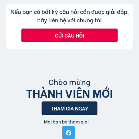
hình thức xem nhanh hoặc truy cập trực tiếp
Không, trang web chỉ chấp nhận các
Trả lời:
Nếu bạn có bất kỳ câu hỏi cần được giải đáp,
bài đăng.
tin đăng sử dụng tiếng Việt có dấu.
hãy liên hệ với chúng tôi
GỬI CÂU HỎI
Chào mừng
THÀNH VIÊN MỚI
THAM GIA NGAY
Mời bạn bè tham gia: