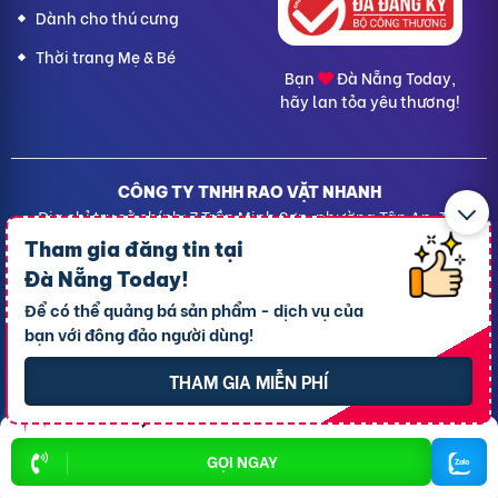
Dành cho thú cưng
Thời trang Mẹ & Bé
Bạn
Đà Nẵng Today,
hãy lan tỏa yêu thương!
CÔNG TY TNHH RAO VẶT NHANH
Địa chỉ trụ sở chính: 7 Trần Minh Sơn, phường Tân An, TP.
Cần Thơ
Tham gia đăng tin tại
Giấy CNĐKDN: 1801717351 – Ngày cấp: 24/01/2022 - Cơ
Đà Nẵng Today
!
quan cấp: Phòng Đăng ký kinh doanh – Sở kế hoạch và
Để có thể quảng bá sản phẩm - dịch vụ của
Đầu tư TP. Cần Thơ
bạn với đông đảo người dùng!
Liên hệ hỗ trợ
- Hotline:
09190.09290
Điều khoản
-
Quy chế hoạt động
THAM GIA MIỄN PHÍ
Chính sách giải quyết khiếu nại
Chính sách bảo mật thông tin
Rao vặt TPHCM
Rao vặt Hà Nội
Rao vặt Cần Thơ
GỌI NGAY