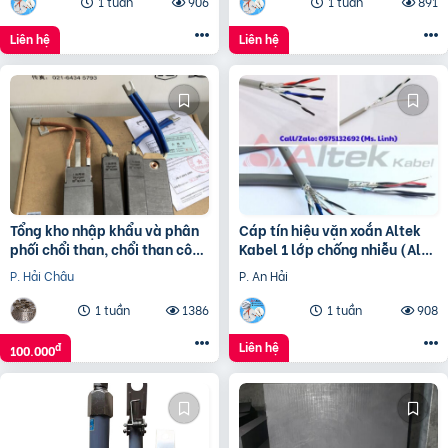
1 tuần
906
1 tuần
891
Liên hệ
Liên hệ
Tổng kho nhập khẩu và phân
Cáp tín hiệu vặn xoắn Altek
phối chổi than, chổi than công
Kabel 1 lớp chống nhiễu (Al
nghiệp
Foil)
P. Hải Châu
P. An Hải
1 tuần
1386
1 tuần
908
Liên hệ
đ
100.000