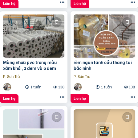
Liên hệ
Liên hệ
Màng nhựa pvc trong màu
rèm ngăn lạnh cầu thang tại
xám khói, 3 dem và 5 dem
bắc ninh
P. Sơn Trà
P. Sơn Trà
1 tuần
138
1 tuần
138
Liên hệ
Liên hệ