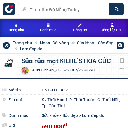
Trang chủ
Danh mục
Đăng tin
Đăng kí / Đăng nhập
Trang chủ
Ngoài Đà Nẵng
Sức khỏe - Sắc đẹp
Làm đẹp da
Sửa rửa mặt KIEHL’S HOA CÚC
Lê Thị Định An
13:52 28/07/26
2700
Mã tin
:
DNT-LD11432
Địa chỉ
:
Kv Thới Hòa 1, P. Thới Thuận, Q. Thốt Nốt,
Tp. Cần Thơ
Danh mục
:
Sức khỏe - Sắc đẹp
>
Làm đẹp da
đ
690.000
Giá
: