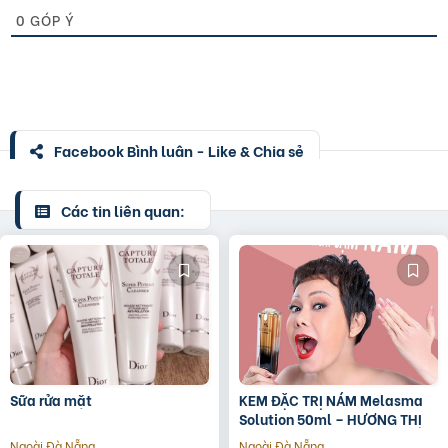
0
GÓP Ý
Facebook Bình luận - Like & Chia sẻ
Các tin liên quan:
Sữa rửa mặt
KEM ĐẶC TRỊ NÁM Melasma
Solution 50ml – HƯƠNG THỊ
Ngoài Đà Nẵng
Ngoài Đà Nẵng