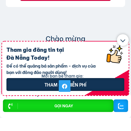
Chào mừng
THÀNH VIÊN MỚI
Tham gia đăng tin tại
Đà Nẵng Today
!
THAM GIA NGAY
Để có thể quảng bá sản phẩm - dịch vụ của
bạn với đông đảo người dùng!
Mời bạn bè tham gia:
THAM GIA MIỄN PHÍ
GỌI NGAY
Phuong Minh
Kumisai Máy Rửa Xe
sales isf