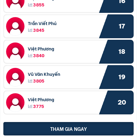
16
3855
Trần Viết Phú
17
3845
Việt Phương
18
3840
Vũ Văn Khuyến
19
3805
Việt Phương
20
3775
THAM GIA NGAY