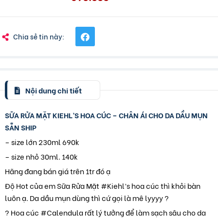
Chia sẻ tin này:
Nội dung chi tiết
SỮA RỬA MẶT KIEHL’S HOA CÚC – CHÂN ÁI CHO DA DẦU MỤN
SẴN SHIP
– size lớn 230ml 6️9️0️k
– size nhỏ 30ml. 1️4️0️k
Hãng đang bán giá trên 1tr đó ạ
Độ Hot của em Sữa Rửa Mặt #Kiehl’s hoa cúc thì khỏi bàn
luôn ạ. Da dầu mụn dùng thì cứ gọi là mê lyyyy ?
? Hoa cúc #Calendula rất lý tưởng để làm sạch sâu cho da