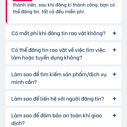
thành viên, sau khi đăng kí thành công, bạn có
thể đăng tin, tất cả đều miễn phí.
Có mất phí khi đăng tin rao vặt không?
Có thể đăng tin rao vặt về việc tìm việc
Chúng tôi cung cấp gói đăng tin miễn
Trả lời:
phí cơ bản cho tất cả người dùng. Tuy nhiên, để
làm hoặc tuyển dụng không?
tăng hiệu quả quảng cáo và được ưu tiên hiển
thị, bạn có thể lựa chọn các gói dịch vụ nâng
Làm sao để tìm kiếm sản phẩm/dịch vụ
Hoàn toàn có thể. Website của chúng
Trả lời:
cấp với chi phí hợp lý, xem thêm
phí dịch vụ tin
tôi hỗ trợ đăng tin tuyển dụng và tìm việc làm.
mình cần?
VIP
.
Bạn chỉ cần chọn đúng chuyên mục và điền đầy
đủ thông tin.
Làm sao để liên hệ với người đăng tin?
Bạn có thể sử dụng công cụ tìm kiếm
Trả lời:
trên website, nhập từ khóa liên quan đến sản
phẩm/dịch vụ bạn muốn tìm. Để lọc kết quả
Làm sao để đảm bảo an toàn khi giao
Khi bạn tìm thấy tin rao vặt phù hợp,
Trả lời:
chính xác hơn, bạn có thể chọn thêm danh mục
hãy nhấp vào một trong những nút liên hệ mà
dịch?
và khu vực.