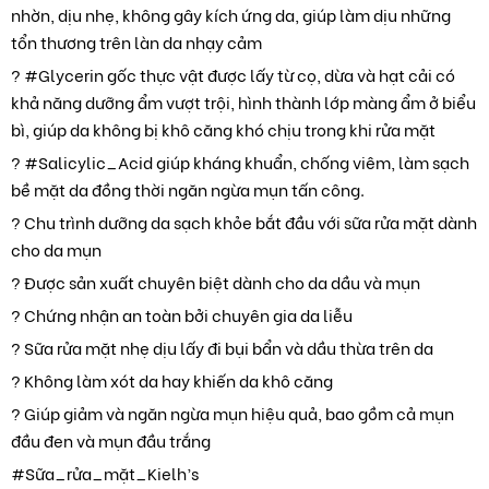
nhờn, dịu nhẹ, không gây kích ứng da, giúp làm dịu những
tổn thương trên làn da nhạy cảm
? #Glycerin gốc thực vật được lấy từ cọ, dừa và hạt cải có
khả năng dưỡng ẩm vượt trội, hình thành lớp màng ẩm ở biểu
bì, giúp da không bị khô căng khó chịu trong khi rửa mặt
? #Salicylic_Acid giúp kháng khuẩn, chống viêm, làm sạch
bề mặt da đồng thời ngăn ngừa mụn tấn công.
? Chu trình dưỡng da sạch khỏe bắt đầu với sữa rửa mặt dành
cho da mụn
? Được sản xuất chuyên biệt dành cho da dầu và mụn
? Chứng nhận an toàn bởi chuyên gia da liễu
? Sữa rửa mặt nhẹ dịu lấy đi bụi bẩn và dầu thừa trên da
? Không làm xót da hay khiến da khô căng
? Giúp giảm và ngăn ngừa mụn hiệu quả, bao gồm cả mụn
đầu đen và mụn đầu trắng
#Sữa_rửa_mặt_Kielh’s