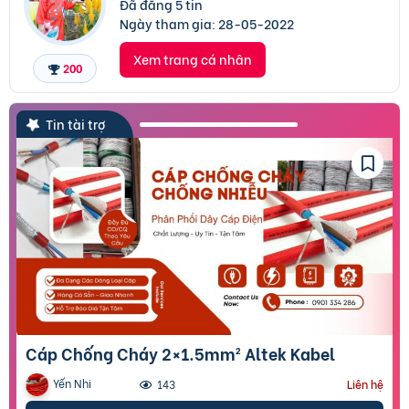
Đã đăng 5 tin
Ngày tham gia:
28-05-2022
Xem trang cá nhân
200
Tin tài trợ
Cáp Chống Cháy 2×1.5mm² Altek Kabel
Yến Nhi
143
Liên hệ