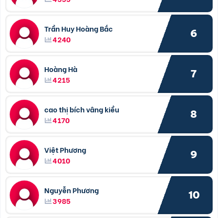
Trần Huy Hoàng Bắc
6
4240
Hoàng Hà
7
4215
cao thị bích vâng kiều
8
4170
Việt Phương
9
4010
Nguyễn Phương
10
3985