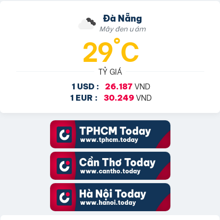
Đà Nẵng
Mây đen u ám
29°C
TỶ GIÁ
VND
1 USD :
26.187
VND
1 EUR :
30.249