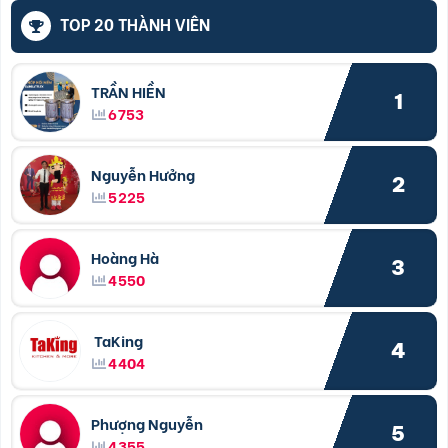
TOP 20 THÀNH VIÊN
TRẦN HIỀN
1
6753
Nguyễn Hưởng
2
5225
Hoàng Hà
3
4550
TaKing
4
4404
Phượng Nguyễn
5
4355