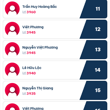
Trần Huy Hoàng Bắc
11
3960
Việt Phương
12
3945
Nguyễn Việt Phương
13
3945
Lê Hữu Lộc
14
3940
Nguyễn Thị Giang
15
3935
Việt Phương