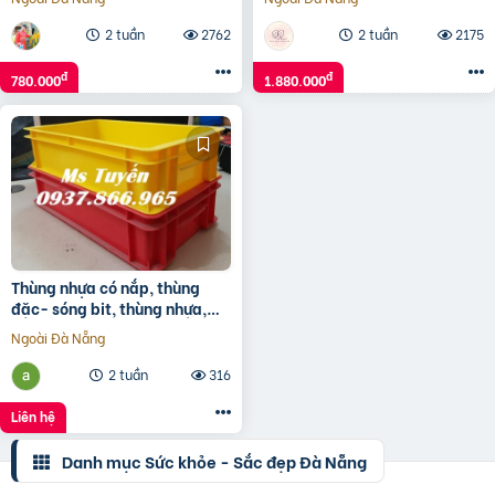
2 tuần
2762
2 tuần
2175
đ
đ
780.000
1.880.000
Thùng nhựa có nắp, thùng
đặc- sóng bit, thùng nhựa,
khay nhựa tại Hà Nội
Ngoài Đà Nẵng
2 tuần
316
Liên hệ
Danh mục Sức khỏe - Sắc đẹp Đà Nẵng