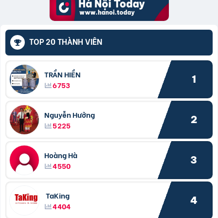
TOP 20 THÀNH VIÊN
TRẦN HIỀN
1
6753
Nguyễn Hưởng
2
5225
Hoàng Hà
3
4550
TaKing
4
4404