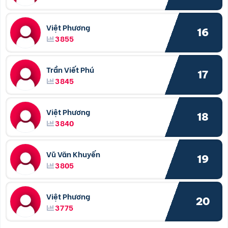
Việt Phương
16
3855
Trần Viết Phú
17
3845
Việt Phương
18
3840
Vũ Văn Khuyến
19
3805
Việt Phương
20
3775