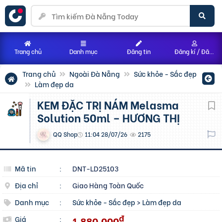
Trang chủ
Danh mục
Đăng tin
Đăng kí / Đăng nhập
Trang chủ
Ngoài Đà Nẵng
Sức khỏe - Sắc đẹp
Làm đẹp da
KEM ĐẶC TRỊ NÁM Melasma
Solution 50ml – HƯƠNG THỊ
QQ Shop
11:04 28/07/26
2175
Mã tin
:
DNT-LD25103
Địa chỉ
:
Giao Hàng Toàn Quốc
Danh mục
:
Sức khỏe - Sắc đẹp
>
Làm đẹp da
đ
1.880.000
Giá
: