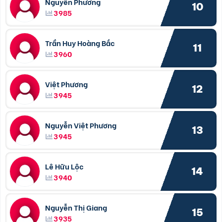
Nguyễn Phương
10
3985
Trần Huy Hoàng Bắc
11
3960
Việt Phương
12
3945
Nguyễn Việt Phương
13
3945
Lê Hữu Lộc
14
3940
Nguyễn Thị Giang
15
3935