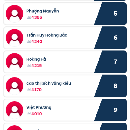
Phượng Nguyễn
5
4355
Trần Huy Hoàng Bắc
6
4240
Hoàng Hà
7
4215
cao thị bích vâng kiều
8
4170
Việt Phương
9
4010