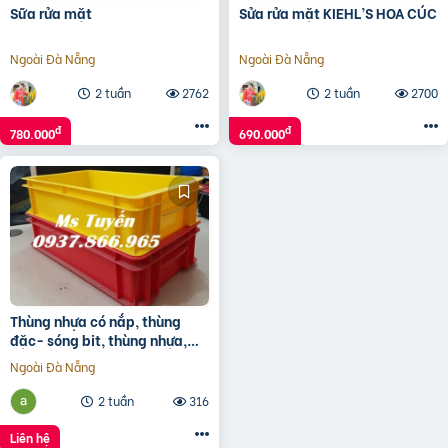
Sữa rửa mặt
Sửa rửa mặt KIEHL’S HOA CÚC
Ngoài Đà Nẵng
Ngoài Đà Nẵng
2 tuần
2762
2 tuần
2700
đ
đ
780.000
690.000
Thùng nhựa có nắp, thùng
đặc- sóng bit, thùng nhựa,
khay nhựa tại Hà Nội
Ngoài Đà Nẵng
2 tuần
316
Liên hệ