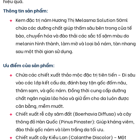
hiệu quả.
Thông tin sản phẩm:
Kem đặc trị nám Hương Thị Melasma Solution 50ml
chứa các dưỡng chất giúp thấm sâu bên trong của tế
bào, chuyển hóa và đào thải các sắc tố sậm màu do
melanin hình thành, làm mờ và loại bỏ nám, tàn nhang
sau một thời gian sử dụng.
Ưu điểm của sản phẩm:
Chứa các chiết xuất thảo mộc đặc trị tiên tiến – Đi sâu
vào các lớp kết cấu da, đánh bay tận gốc đốm nâu,
thâm sạm, và gốc nám. Đồng thời cung cấp dưỡng
chất ngăn ngừa lão hóa và giữ ẩm cho da luôn được
cân bằng, mềm mướt.
Chiết xuất rễ cây sâm đất (Boerhavia Diffusa) và cây
thông đỏ Hàn Quốc (Pinus Pinaster): Giúp kháng viêm,
đào thải gốc nám và làm trắng da tối ưu.
Chiết xuất cây Kiều Lan (Calanthe Discolor) – Một