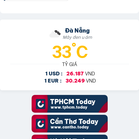
Đà Nẵng
Mây đen u ám
33°C
TỶ GIÁ
VND
1 USD :
26.187
VND
1 EUR :
30.249