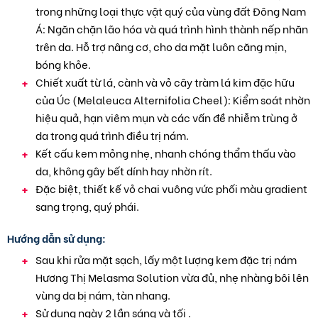
trong những loại thực vật quý của vùng đất Đông Nam
Á: Ngăn chặn lão hóa và quá trình hình thành nếp nhăn
trên da. Hỗ trợ nâng cơ, cho da mặt luôn căng mịn,
bóng khỏe.
Chiết xuất từ lá, cành và vỏ cây tràm lá kim đặc hữu
của Úc (Melaleuca Alternifolia Cheel): Kiểm soát nhờn
hiệu quả, hạn viêm mụn và các vấn đề nhiễm trùng ở
da trong quá trình điều trị nám.
Kết cấu kem mỏng nhẹ, nhanh chóng thẩm thấu vào
da, không gây bết dính hay nhờn rít.
Đặc biệt, thiết kế vỏ chai vuông vức phối màu gradient
sang trọng, quý phái.
Hướng dẫn sử dụng:
Sau khi rửa mặt sạch, lấy một lượng kem đặc trị nám
Hương Thị Melasma Solution vừa đủ, nhẹ nhàng bôi lên
vùng da bị nám, tàn nhang.
Sử dụng ngày 2 lần sáng và tối .