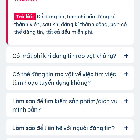
Để đăng tin, bạn chỉ cần đăng kí
Trả lời:
thành viên, sau khi đăng kí thành công, bạn có
thể đăng tin, tất cả đều miễn phí.
Có mất phí khi đăng tin rao vặt không?
Có thể đăng tin rao vặt về việc tìm việc
Chúng tôi cung cấp gói đăng tin miễn
Trả lời:
phí cơ bản cho tất cả người dùng. Tuy nhiên, để
làm hoặc tuyển dụng không?
tăng hiệu quả quảng cáo và được ưu tiên hiển
thị, bạn có thể lựa chọn các gói dịch vụ nâng
Làm sao để tìm kiếm sản phẩm/dịch vụ
Hoàn toàn có thể. Website của chúng
Trả lời:
cấp với chi phí hợp lý, xem thêm
phí dịch vụ tin
tôi hỗ trợ đăng tin tuyển dụng và tìm việc làm.
mình cần?
VIP
.
Bạn chỉ cần chọn đúng chuyên mục và điền đầy
đủ thông tin.
Làm sao để liên hệ với người đăng tin?
Bạn có thể sử dụng công cụ tìm kiếm
Trả lời:
trên website, nhập từ khóa liên quan đến sản