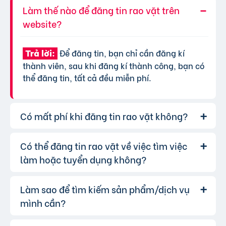
Làm thế nào để đăng tin rao vặt trên
website?
Để đăng tin, bạn chỉ cần đăng kí
Trả lời:
thành viên, sau khi đăng kí thành công, bạn có
thể đăng tin, tất cả đều miễn phí.
Có mất phí khi đăng tin rao vặt không?
Có thể đăng tin rao vặt về việc tìm việc
Chúng tôi cung cấp gói đăng tin miễn
Trả lời:
phí cơ bản cho tất cả người dùng. Tuy nhiên, để
làm hoặc tuyển dụng không?
tăng hiệu quả quảng cáo và được ưu tiên hiển
thị, bạn có thể lựa chọn các gói dịch vụ nâng
Làm sao để tìm kiếm sản phẩm/dịch vụ
Hoàn toàn có thể. Website của chúng
Trả lời:
cấp với chi phí hợp lý, xem thêm
phí dịch vụ tin
tôi hỗ trợ đăng tin tuyển dụng và tìm việc làm.
mình cần?
VIP
.
Bạn chỉ cần chọn đúng chuyên mục và điền đầy
đủ thông tin.