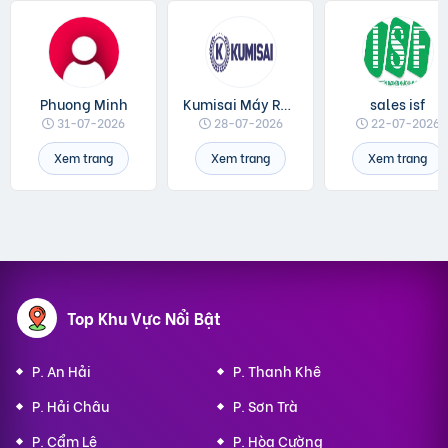
Phuong Minh
Kumisai Máy Rửa Xe
sales isf
31-07-2026
28-07-2026
22-07-2026
Xem trang
Xem trang
Xem trang
Top Khu Vực Nổi Bật
P. An Hải
P. Thanh Khê
P. Hải Châu
P. Sơn Trà
P. Cẩm Lệ
P. Hòa Cường