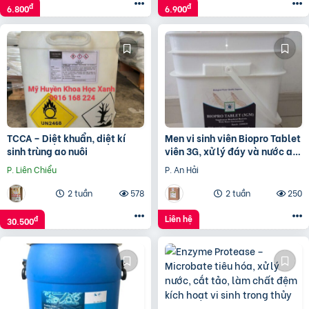
đ
đ
6.800
6.900
TCCA – Diệt khuẩn, diệt kí
Men vi sinh viên Biopro Tablet
sinh trùng ao nuôi
viên 3G, xử lý đáy và nước ao
nuôi, giảm khí độc
P. Liên Chiểu
P. An Hải
2 tuần
578
2 tuần
250
Liên hệ
đ
30.500