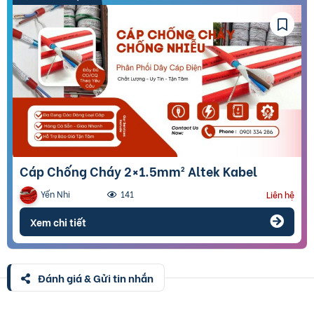
Cáp Chống Cháy 2×1.5mm² Altek Kabel
Yến Nhi
141
Liên hệ
Xem chi tiết
Đánh giá & Gửi tin nhắn