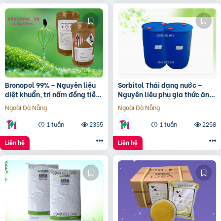
Bronopol 99% – Nguyên liệu
Sorbitol Thái dạng nước –
diệt khuẩn, trị nấm đồng tiền
Nguyên liệu phụ gia thức ăn
trong ao nuôi
chăn nuôi
Ngoài Đà Nẵng
Ngoài Đà Nẵng
1 tuần
2355
1 tuần
2258
Liên hệ
Liên hệ