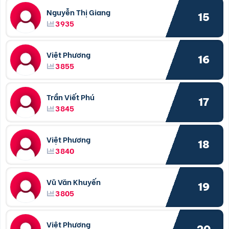
Nguyễn Thị Giang
15
3935
Việt Phương
16
3855
Trần Viết Phú
17
3845
Việt Phương
18
3840
Vũ Văn Khuyến
19
3805
Việt Phương