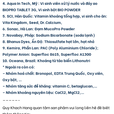
4. Aqua In Tech, Mỹ : Vi sinh viên xử lý nước và đáy ao
BIOPRO TABLET 3G, Vi sinh bột BIO POWDER
5. SCI, Hàn Quốc: Vitamin khoáng tổng hợp, vi sinh cho ăn:
Vita Kingdom, Seed, Dr.Calcium,
6. Sonac, Hà Lan: Đạm MucoPro Powder
7. Novabay, Pháp: Sodium Bicarbonate (soda lạnh)
8. Bhanus Dyes, Ấn Độ: Thiosulfate hạt lớn, hạt nhỏ
9. Kemira, Phần Lan: PAC (Poly Aluminium Chloride);
Polymer Anion: Superfloc 8615, Superfloc A1300
10. Oceana, Brazil: Khoáng từ tảo biển Lithonutri
* Ngoài ra còn có:
– Nhóm hoá chất: Bronopol, EDTA Trung Quốc, Oxy viên,
Oxy bột, …
– Nhóm tăng sức đề kháng: vitamin C, betaglucan,…
– Nhóm khoáng nguyên liệu: CaCl2, MgCl2,…
—————-
Quy Khach Hang quan tâm san phâm vui long liên hê đê biêt
thêm thông tin: