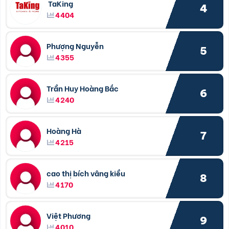
TaKing
4
4404
Phượng Nguyễn
5
4355
Trần Huy Hoàng Bắc
6
4240
Hoàng Hà
7
4215
cao thị bích vâng kiều
8
4170
Việt Phương
9
4010