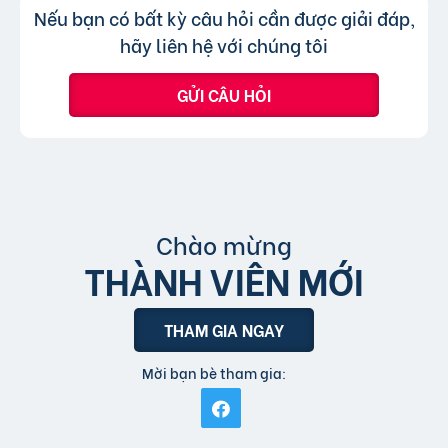
Không, trang web chỉ chấp nhận các
Trả lời:
Nếu bạn có bất kỳ câu hỏi cần được giải đáp,
bài đăng.
tin đăng sử dụng tiếng Việt có dấu.
hãy liên hệ với chúng tôi
GỬI CÂU HỎI
Chào mừng
THÀNH VIÊN MỚI
THAM GIA NGAY
Mời bạn bè tham gia: