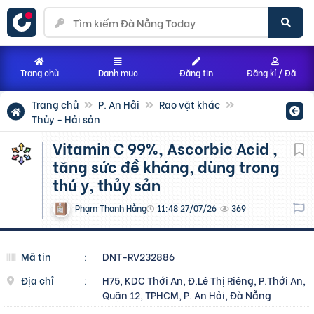
Trang chủ
Danh mục
Đăng tin
Đăng kí / Đăng nhập
Trang chủ
P. An Hải
Rao vặt khác
Thủy - Hải sản
Vitamin C 99%, Ascorbic Acid ,
tăng sức đề kháng, dùng trong
thú y, thủy sản
Phạm Thanh Hằng
11:48 27/07/26
369
Mã tin
:
DNT-RV232886
Địa chỉ
:
H75, KDC Thới An, Đ.Lê Thị Riêng, P.Thới An,
Quận 12, TPHCM, P. An Hải, Đà Nẵng