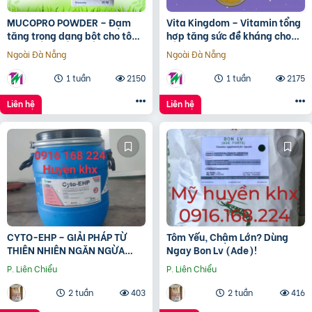
MUCOPRO POWDER – Đạm
Vita Kingdom – Vitamin tổng
tăng trọng dạng bột cho tôm
hợp tăng sức đề kháng cho
cá
tôm cá
Ngoài Đà Nẵng
Ngoài Đà Nẵng
1 tuần
2150
1 tuần
2175
Liên hệ
Liên hệ
CYTO-EHP – GIẢI PHÁP TỪ
Tôm Yếu, Chậm Lớn? Dùng
THIÊN NHIÊN NGĂN NGỪA
Ngay Bon Lv (Ade)!
BỆNH EHP & PHÂN TRẮNG
P. Liên Chiểu
P. Liên Chiểu
????
2 tuần
403
2 tuần
416