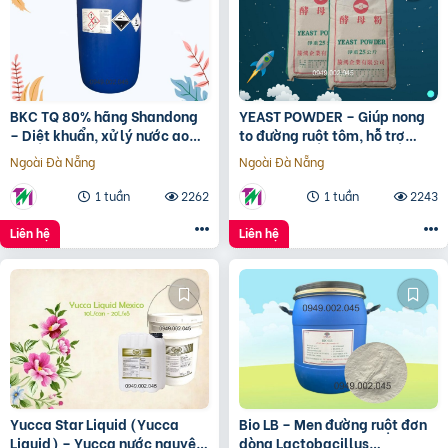
BKC TQ 80% hãng Shandong
YEAST POWDER – Giúp nong
– Diệt khuẩn, xử lý nước ao
to đường ruột tôm, hỗ trợ
nuôi thủy sản
phục hồi sau điều trị kháng
Ngoài Đà Nẵng
Ngoài Đà Nẵng
sinh
1 tuần
2262
1 tuần
2243
Liên hệ
Liên hệ
Yucca Star Liquid (Yucca
Bio LB – Men đường ruột đơn
Liquid) – Yucca nước nguyên
dòng Lactobacillus