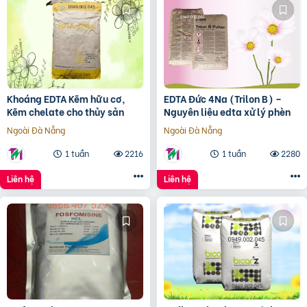
Khoáng EDTA Kẽm hữu cơ,
EDTA Đức 4Na (Trilon B) –
Kẽm chelate cho thủy sản
Nguyên liệu edta xử lý phèn
Ngoài Đà Nẵng
Ngoài Đà Nẵng
1 tuần
2216
1 tuần
2280
Liên hệ
Liên hệ