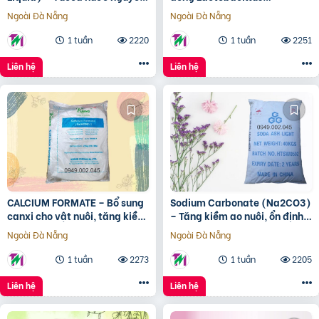
liệu Mexico
acidophilus cho tôm cá
Ngoài Đà Nẵng
Ngoài Đà Nẵng
1 tuần
2220
1 tuần
2251
Liên hệ
Liên hệ
CALCIUM FORMATE – Bổ sung
Sodium Carbonate (Na2CO3)
canxi cho vật nuôi, tăng kiềm
– Tăng kiềm ao nuôi, ổn định
ao nuôi
môi trường
Ngoài Đà Nẵng
Ngoài Đà Nẵng
1 tuần
2273
1 tuần
2205
Liên hệ
Liên hệ