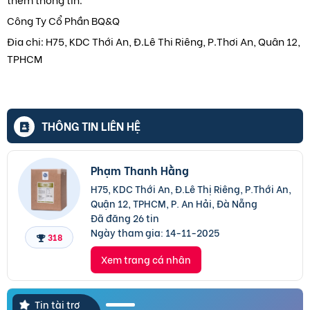
Công Ty Cổ Phần BQ&Q
Đia chi: H75, KDC Thới An, Đ.Lê Thi Riêng, P.Thơi An, Quân 12,
TPHCM
THÔNG TIN LIÊN HỆ
Phạm Thanh Hằng
H75, KDC Thới An, Đ.Lê Thị Riêng, P.Thới An,
Quận 12, TPHCM, P. An Hải, Đà Nẵng
Đã đăng 26 tin
Ngày tham gia:
14-11-2025
318
Xem trang cá nhân
Tin tài trợ