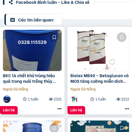
Facebook Bình luận - Like & Chia sẻ
Các tin liên quan:
BKC là chất khử trùng hiệu
Biolex MB40 – Betaglucan và
quả trong nuôi trồng thủy
MOS tăng cường miễn dịch
sản.Quản lý chất lượng nguồn
cho tôm cá
Ngoài Đà Nẵng
Ngoài Đà Nẵng
nước là khâu cực k
1 tuần
2331
1 tuần
2212
Liên hệ
Liên hệ