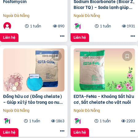
Fosfomycin
Sodium Bicarbonate (Bicar Z,
Bicar TQ) – Soda lạnh giúp
nâng kiềm ao nuôi
Ngoài Đà Nẵng
Ngoài Đà Nẵng
1 tuần
890
1 tuần
1931
Liên hệ
Liên hệ
Đồng hữu cơ (Đồng chelate)
EDTA-FeNa – Khoáng Sắt hữu
– Giúp xử lý tảo trong ao nuôi
cơ, Sắt chelate cho vật nuôi
tôm cá
Ngoài Đà Nẵng
Ngoài Đà Nẵng
1 tuần
1863
1 tuần
2203
Liên hệ
Liên hệ