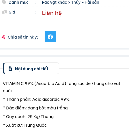
Danh mục
:
Rao vặt khác
>
Thủy - Hải sản
Liên hệ
Giá
:
Chia sẻ tin này:
Nội dung chi tiết
VITAMIN C 99% (Ascorbic Acid) tăng sưc đê khang cho vât
nuôi
* Thành phần: Acid ascorbic 99%
* Đặc điểm: dạng bột màu trắng
* Quy cách: 25 Kg/Thung
* Xuât xư: Trung Quôc