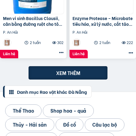
Men vi sinh Bacillus Clausii,
Enzyme Protease – Microbate
cân bằng đường ruột cho tôm
tiêu hóa, xử lý nước, cắt tảo,
cá
làm chất đệm kích hoạt vi
P. An Hải
P. An Hải
sinh trong thủy
2 tuần
302
2 tuần
222
Liên hệ
Liên hệ
XEM THÊM
Danh mục Rao vặt khác Đà Nẵng
Thể Thao
Shop hoa - quả
Thủy - Hải sản
Đồ cổ
Câu lạc bộ