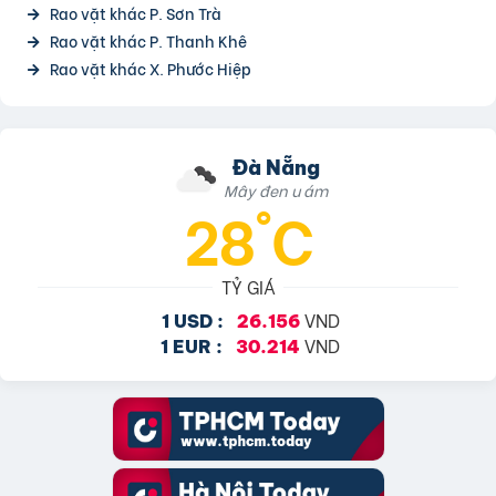
Rao vặt khác P. Sơn Trà
Rao vặt khác P. Thanh Khê
Rao vặt khác X. Phước Hiệp
Đà Nẵng
Mây đen u ám
28°C
TỶ GIÁ
VND
1 USD :
26.156
VND
1 EUR :
30.214