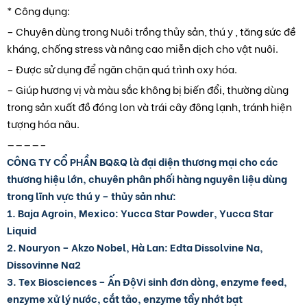
* Công dụng:
– Chuyên dùng trong Nuôi trồng thủy sản, thú y , tăng sức đề
kháng, chống stress và nâng cao miễn dịch cho vật nuôi.
– Được sử dụng để ngăn chặn quá trình oxy hóa.
– Giúp hương vị và màu sắc không bị biến đổi, thường dùng
trong sản xuất đồ đóng lon và trái cây đông lạnh, tránh hiện
tượng hóa nâu.
————–
CÔNG TY CỔ PHẦN BQ&Q
là đại diện thương mại cho các
thương hiệu lớn, chuyên phân phối hàng nguyên liệu dùng
trong lĩnh vực thú y – thủy sản như:
1. Baja Agroin, Mexico: Yucca Star Powder, Yucca Star
Liquid
2. Nouryon – Akzo Nobel, Hà Lan: Edta Dissolvine Na,
Dissovinne Na2
3. Tex Biosciences – Ấn ĐộVi sinh đơn dòng, enzyme feed,
enzyme xử lý nước, cắt tảo, enzyme tẩy nhớt bạt