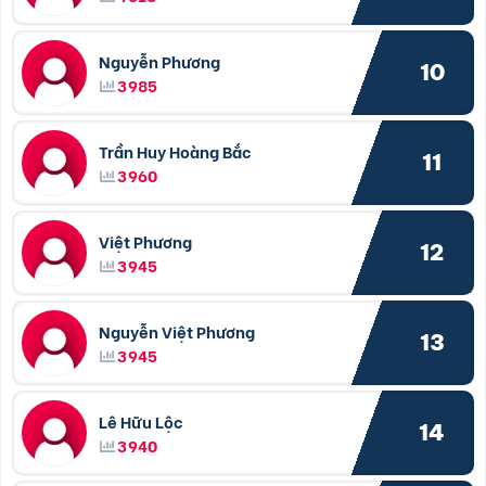
Nguyễn Phương
10
3985
Trần Huy Hoàng Bắc
11
3960
Việt Phương
12
3945
Nguyễn Việt Phương
13
3945
Lê Hữu Lộc
14
3940