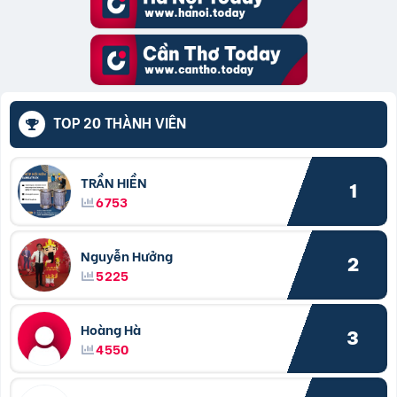
TOP 20 THÀNH VIÊN
TRẦN HIỀN
1
6753
Nguyễn Hưởng
2
5225
Hoàng Hà
3
4550