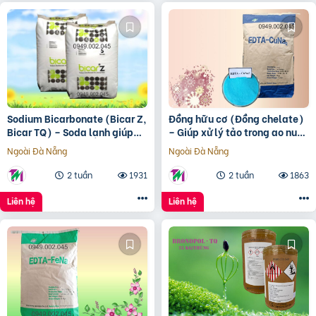
Sodium Bicarbonate (Bicar Z,
Đồng hữu cơ (Đồng chelate)
Bicar TQ) – Soda lạnh giúp
– Giúp xử lý tảo trong ao nuôi
nâng kiềm ao nuôi
tôm cá
Ngoài Đà Nẵng
Ngoài Đà Nẵng
2 tuần
1931
2 tuần
1863
Liên hệ
Liên hệ