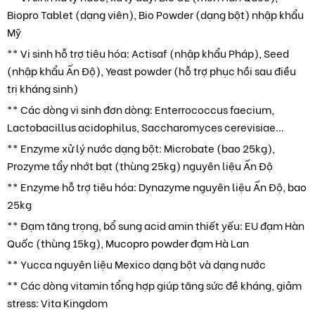
Biopro Tablet (dạng viên), Bio Powder (dạng bột) nhập khẩu
Mỹ
** Vi sinh hỗ trợ tiêu hóa: Actisaf (nhập khẩu Pháp), Seed
(nhập khẩu Ấn Độ), Yeast powder (hỗ trợ phục hồi sau điều
trị kháng sinh)
** Các dòng vi sinh đơn dòng: Enterrococcus faecium,
Lactobacillus acidophilus, Saccharomyces cerevisiae…
** Enzyme xử lý nước dạng bột: Microbate (bao 25kg),
Prozyme tẩy nhớt bạt (thùng 25kg) nguyên liệu Ấn Độ
** Enzyme hỗ trợ tiêu hóa: Dynazyme nguyên liệu Ấn Độ, bao
25kg
** Đạm tăng trọng, bổ sung acid amin thiết yếu: EU đạm Hàn
Quốc (thùng 15kg), Mucopro powder đạm Hà Lan
** Yucca nguyên liệu Mexico dạng bột và dạng nước
** Các dòng vitamin tổng hợp giúp tăng sức đề kháng, giảm
stress: Vita Kingdom