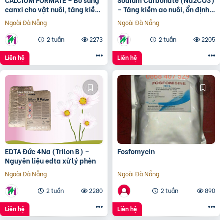
canxi cho vật nuôi, tăng kiềm
– Tăng kiềm ao nuôi, ổn định
ao nuôi
môi trường
Ngoài Đà Nẵng
Ngoài Đà Nẵng
2 tuần
2273
2 tuần
2205
Liên hệ
Liên hệ
EDTA Đức 4Na (Trilon B) –
Fosfomycin
Nguyên liệu edta xử lý phèn
Ngoài Đà Nẵng
Ngoài Đà Nẵng
2 tuần
2280
2 tuần
890
Liên hệ
Liên hệ