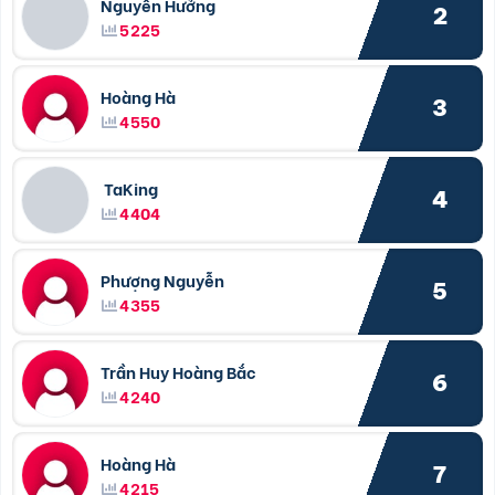
Nguyễn Hưởng
2
5225
Hoàng Hà
3
4550
TaKing
4
4404
Phượng Nguyễn
5
4355
Trần Huy Hoàng Bắc
6
4240
Hoàng Hà
7
4215