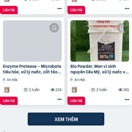
Liên hệ
Liên hệ
Enzyme Protease – Microbate
Bio Powder, Men vi sinh
tiêu hóa, xử lý nước, cắt tảo,
nguyên liệu Mỹ, xử lý nước và
làm chất đệm kích hoạt vi
đáy ao nuôi
P. An Hải
P. An Hải
sinh trong thủy
2 tuần
224
2 tuần
281
Liên hệ
Liên hệ
XEM THÊM