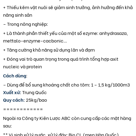
+ Thiếu kẽm vật nuôi sẽ giảm sinh trưởng, ảnh hưởng đến khả
năng sinh sản
– Trong nông nghiệp:
+ Là thành phần thiết yếu của một số ezyme: anhydrasaza,
mettalo-enzyme-cacbonic…
+ Tăng cường khả năng sử dụng lân và đạm
+ Đóng vai trò quan trọng trong quá trình tổng hợp axit
nucleic và protein
Cách dùng
:
– Dùng để bổ sung khoáng chất cho tôm: 1 – 1,5 kg/1000m3
Xuất xứ:
Trung Quốc
Quy cách:
25kg/bao
============
Ngoài ra Công ty Kiên Lược ABC còn cung cấp các mặt hàng
sau:
** Vi sinh xử lý nước, xử lý đáy: Bio CL (men Hàn Quốc),