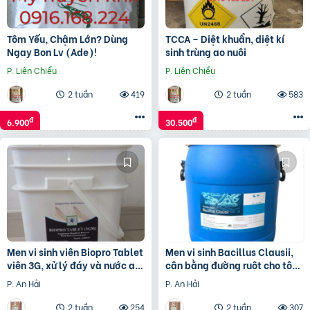
Tôm Yếu, Chậm Lớn? Dùng
TCCA – Diệt khuẩn, diệt kí
Ngay Bon Lv (Ade)!
sinh trùng ao nuôi
P. Liên Chiểu
P. Liên Chiểu
2 tuần
419
2 tuần
583
đ
đ
6.900
30.500
Men vi sinh viên Biopro Tablet
Men vi sinh Bacillus Clausii,
viên 3G, xử lý đáy và nước ao
cân bằng đường ruột cho tôm
nuôi, giảm khí độc
cá
P. An Hải
P. An Hải
2 tuần
254
2 tuần
307