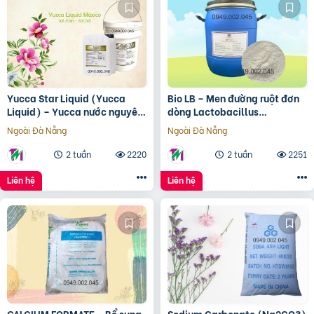
Yucca Star Liquid (Yucca
Bio LB – Men đường ruột đơn
Liquid) – Yucca nước nguyên
dòng Lactobacillus
liệu Mexico
acidophilus cho tôm cá
Ngoài Đà Nẵng
Ngoài Đà Nẵng
2 tuần
2220
2 tuần
2251
Liên hệ
Liên hệ
CALCIUM FORMATE – Bổ sung
Sodium Carbonate (Na2CO3)