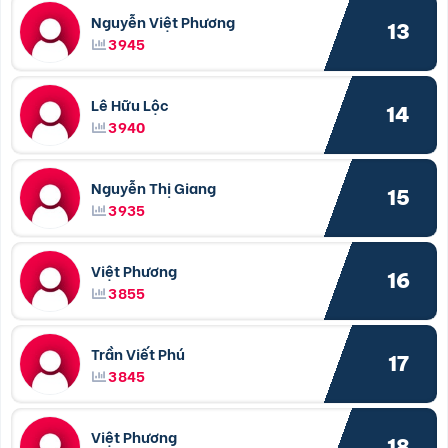
Nguyễn Việt Phương
13
3945
Lê Hữu Lộc
14
3940
Nguyễn Thị Giang
15
3935
Việt Phương
16
3855
Trần Viết Phú
17
3845
Việt Phương
18