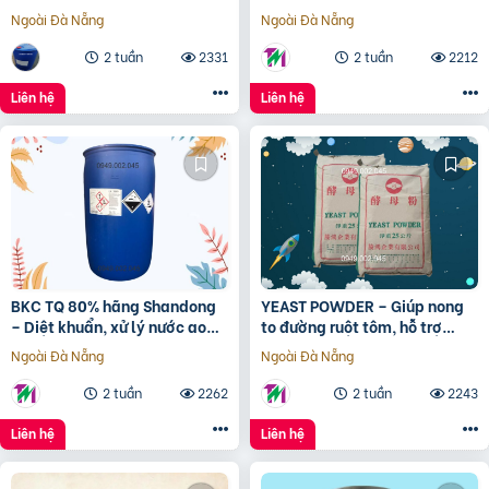
sản.Quản lý chất lượng nguồn
cho tôm cá
Ngoài Đà Nẵng
Ngoài Đà Nẵng
nước là khâu cực k
2 tuần
2331
2 tuần
2212
Liên hệ
Liên hệ
BKC TQ 80% hãng Shandong
YEAST POWDER – Giúp nong
– Diệt khuẩn, xử lý nước ao
to đường ruột tôm, hỗ trợ
nuôi thủy sản
phục hồi sau điều trị kháng
Ngoài Đà Nẵng
Ngoài Đà Nẵng
sinh
2 tuần
2262
2 tuần
2243
Liên hệ
Liên hệ