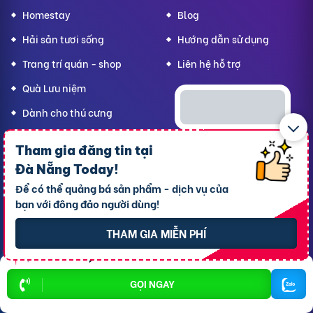
Homestay
Blog
Hải sản tươi sống
Hướng dẫn sử dụng
Trang trí quán - shop
Liên hệ hỗ trợ
Quà Lưu niệm
Dành cho thú cưng
Thời trang Mẹ & Bé
Bạn
Đà Nẵng Today,
Tham gia đăng tin tại
hãy lan tỏa yêu thương!
Đà Nẵng Today
!
Để có thể quảng bá sản phẩm - dịch vụ của
bạn với đông đảo người dùng!
CÔNG TY TNHH RAO VẶT NHANH
THAM GIA MIỄN PHÍ
Địa chỉ trụ sở chính: 7 Trần Minh Sơn, phường Tân An, TP.
Cần Thơ
Giấy CNĐKDN: 1801717351 – Ngày cấp: 24/01/2022 - Cơ
GỌI NGAY
quan cấp: Phòng Đăng ký kinh doanh – Sở kế hoạch và
Đầu tư TP. Cần Thơ