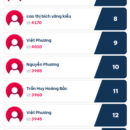
cao thị bích vâng kiều
8
4170
Việt Phương
9
4010
Nguyễn Phương
10
3985
Trần Huy Hoàng Bắc
11
3960
Việt Phương
12
3945