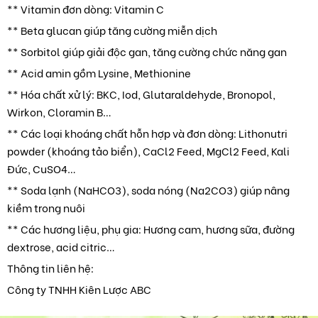
** Vitamin đơn dòng: Vitamin C
** Beta glucan giúp tăng cường miễn dịch
** Sorbitol giúp giải độc gan, tăng cường chức năng gan
** Acid amin gồm Lysine, Methionine
** Hóa chất xử lý: BKC, Iod, Glutaraldehyde, Bronopol,
Wirkon, Cloramin B…
** Các loại khoáng chất hỗn hợp và đơn dòng: Lithonutri
powder (khoáng tảo biển), CaCl2 Feed, MgCl2 Feed, Kali
Đức, CuSO4…
** Soda lạnh (NaHCO3), soda nóng (Na2CO3) giúp nâng
kiềm trong nuôi
** Các hương liệu, phụ gia: Hương cam, hương sữa, đường
dextrose, acid citric…
Thông tin liên hệ:
Công ty TNHH Kiên Lược ABC