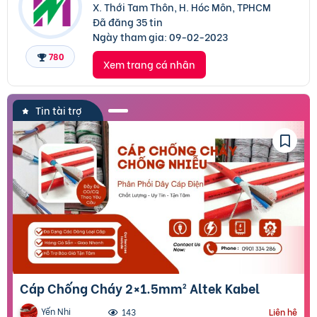
X. Thới Tam Thôn, H. Hóc Môn, TPHCM
Đã đăng 35 tin
Ngày tham gia:
09-02-2023
780
Xem trang cá nhân
Tin tài trợ
Cáp Chống Cháy 2×1.5mm² Altek Kabel
Yến Nhi
143
Liên hệ