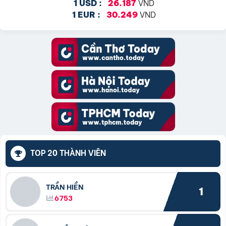
VND
1 USD :
26.187
VND
1 EUR :
30.249
TOP 20 THÀNH VIÊN
TRẦN HIỀN
1
6753