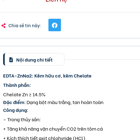
Chia sẻ tin này:
Nội dung chi tiết
EDTA-ZnNa2: Kẽm hữu cơ, kẽm Chelate
Thành phần:
Chelate Zn ≥ 14.5%
Đặc điểm
: Dạng bột màu trắng, tan hoàn toàn
Công dụng
:
– Trong thủy sản:
+ Tăng khả năng vận chuyển CO2 trên tôm cá
+ Kích thích tiết axit chlohyride (HCl)