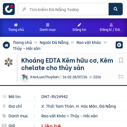
Trang chủ
Danh mục
Đăng tin
Đăng kí / Đăng nhập
Trang chủ
Ngoài Đà Nẵng
Rao vặt khác
Thủy - Hải sản
Khoáng EDTA Kẽm hữu cơ, Kẽm
chelate cho thủy sản
KienLuocThuySan
16:02 28/07/26
2216
Mã tin
:
DNT-RV24942
Địa chỉ
:
X. Thới Tam Thôn, H. Hóc Môn, Đà Nẵng
Danh mục
:
Rao vặt khác
>
Thủy - Hải sản
Liên hệ
Giá
: