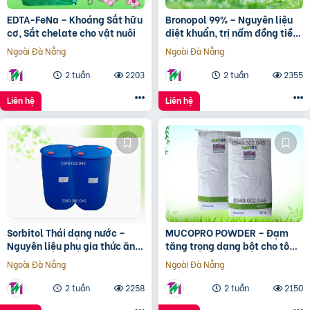
EDTA-FeNa – Khoáng Sắt hữu
Bronopol 99% – Nguyên liệu
cơ, Sắt chelate cho vật nuôi
diệt khuẩn, trị nấm đồng tiền
trong ao nuôi
Ngoài Đà Nẵng
Ngoài Đà Nẵng
2 tuần
2203
2 tuần
2355
Liên hệ
Liên hệ
Sorbitol Thái dạng nước –
MUCOPRO POWDER – Đạm
Nguyên liệu phụ gia thức ăn
tăng trọng dạng bột cho tôm
chăn nuôi
cá
Ngoài Đà Nẵng
Ngoài Đà Nẵng
2 tuần
2258
2 tuần
2150