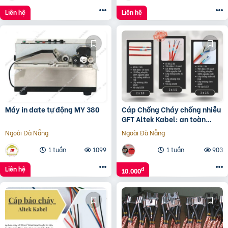
Liên hệ
Liên hệ
Máy in date tự động MY 380
Cáp Chống Cháy chống nhiễu
GFT Altek Kabel: an toàn
trong nhiệt độ cao
Ngoài Đà Nẵng
Ngoài Đà Nẵng
1 tuần
1099
1 tuần
903
Liên hệ
đ
10.000