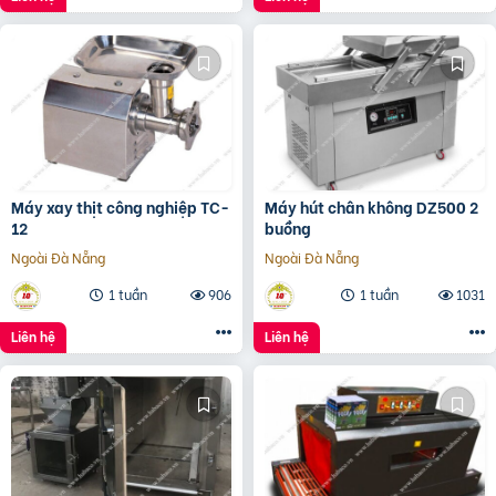
Máy xay thịt công nghiệp TC-
Máy hút chân không DZ500 2
12
buồng
Ngoài Đà Nẵng
Ngoài Đà Nẵng
1 tuần
906
1 tuần
1031
Liên hệ
Liên hệ