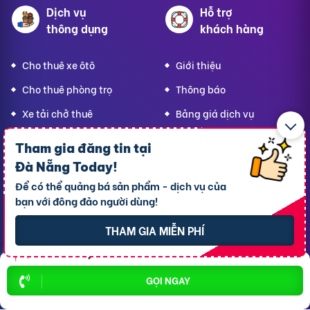
Dịch vụ
Hỗ trợ
thông dụng
khách hàng
Cho thuê xe ôtô
Giới thiệu
Cho thuê phòng trọ
Thông báo
Xe tải chở thuê
Bảng giá dịch vụ
Homestay
Blog
Tham gia đăng tin tại
Hải sản tươi sống
Hướng dẫn sử dụng
Đà Nẵng Today
!
Để có thể quảng bá sản phẩm - dịch vụ của
Trang trí quán - shop
Liên hệ hỗ trợ
bạn với đông đảo người dùng!
Quà Lưu niệm
THAM GIA MIỄN PHÍ
Dành cho thú cưng
Thời trang Mẹ & Bé
Bạn
Đà Nẵng Today,
GỌI NGAY
hãy lan tỏa yêu thương!