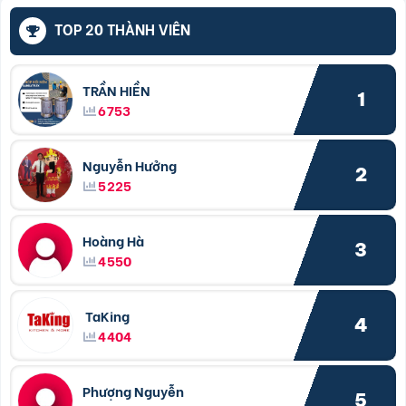
TOP 20 THÀNH VIÊN
TRẦN HIỀN
1
6753
Nguyễn Hưởng
2
5225
Hoàng Hà
3
4550
TaKing
4
4404
Phượng Nguyễn
5