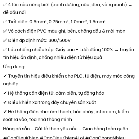
✅ 4 lõi màu riêng biệt (xanh dương, nâu, đen, vàng xanh) →
dễ đấu nối
✅ Tiết diện: 0.5mm², 0.75mm², 1.0mm², 1.5mm²
✅ Vỏ cách điện PVC màu ghi, bền, chống dầu & mài mòn
✅ Điện áp định mức: 300/500V
✅ Lớp chống nhiễu kép: Giấy bạc + Lưới đồng 100% → truyền
tín hiệu ổn định, chống nhiễu điện từ hiệu quả
Ứng dụng:
✔ Truyền tín hiệu điều khiển cho PLC, tủ điện, máy móc công
nghiệp
✔ Hệ thống cân điện tử, cảm biến, tự động hóa
✔ Điều khiển xa trong dây chuyền sản xuất
✔ Hệ thống điện nhẹ: âm thanh, báo cháy, intercom, kiểm
soát ra vào, tòa nhà thông minh
Hàng có sẵn – Cắt lẻ theo yêu cầu – Giao hàng toàn quốc
#CapDieuKhien #CapDieuKhien4Loi #CapChongNhieu