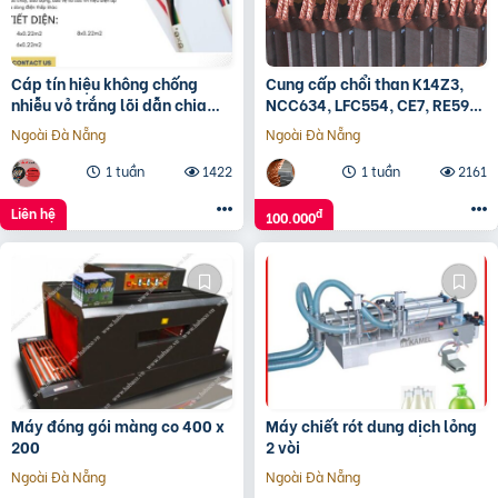
Cáp tín hiệu không chống
Cung cấp chổi than K14Z3,
nhiễu vỏ trắng lõi dẫn chia
NCC634, LFC554, CE7, RE59…
màu
Ngoài Đà Nẵng
Ngoài Đà Nẵng
1 tuần
1422
1 tuần
2161
Liên hệ
đ
100.000
Máy đóng gói màng co 400 x
Máy chiết rót dung dịch lỏng
200
2 vòi
Ngoài Đà Nẵng
Ngoài Đà Nẵng