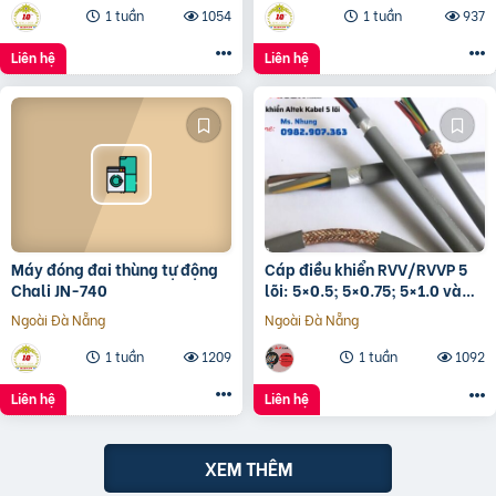
1 tuần
1054
1 tuần
937
Liên hệ
Liên hệ
Máy đóng đai thùng tự động
Cáp điều khiển RVV/RVVP 5
Chali JN-740
lõi: 5×0.5; 5×0.75; 5×1.0 và
5×1.5
Ngoài Đà Nẵng
Ngoài Đà Nẵng
1 tuần
1209
1 tuần
1092
Liên hệ
Liên hệ
XEM THÊM