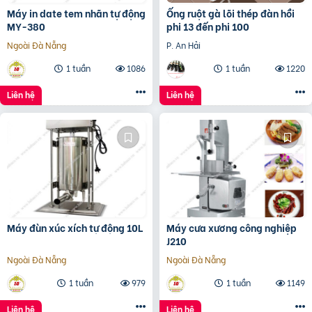
Máy in date tem nhãn tự động
Ống ruột gà lõi thép đàn hồi
MY-380
phi 13 đến phi 100
Ngoài Đà Nẵng
P. An Hải
1 tuần
1086
1 tuần
1220
Liên hệ
Liên hệ
Máy đùn xúc xích tự động 10L
Máy cưa xương công nghiệp
J210
Ngoài Đà Nẵng
Ngoài Đà Nẵng
1 tuần
979
1 tuần
1149
Liên hệ
Liên hệ