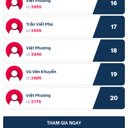
16
3855
Trần Viết Phú
17
3845
Việt Phương
18
3840
Vũ Văn Khuyến
19
3805
Việt Phương
20
3775
THAM GIA NGAY