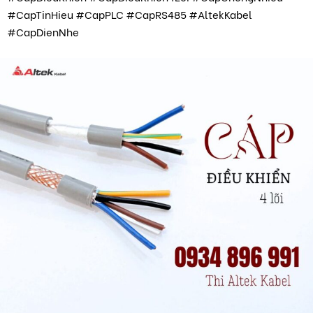
#CapTinHieu #CapPLC #CapRS485 #AltekKabel
#CapDienNhe