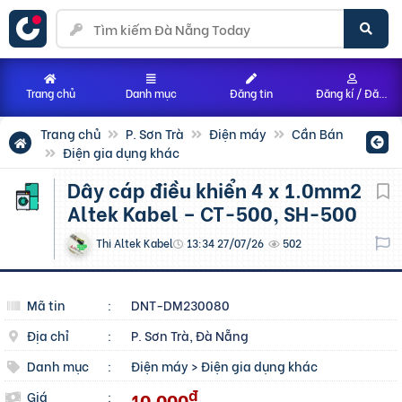
Trang chủ
Danh mục
Đăng tin
Đăng kí / Đăng nhập
Trang chủ
P. Sơn Trà
Điện máy
Cần Bán
Điện gia dụng khác
Dây cáp điều khiển 4 x 1.0mm2
Altek Kabel – CT-500, SH-500
Thi Altek Kabel
13:34 27/07/26
502
Mã tin
:
DNT-DM230080
Địa chỉ
:
P. Sơn Trà, Đà Nẵng
Danh mục
:
Điện máy
>
Điện gia dụng khác
đ
10.000
Giá
: