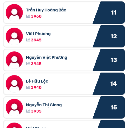
Trần Huy Hoàng Bắc
11
3960
Việt Phương
12
3945
Nguyễn Việt Phương
13
3945
Lê Hữu Lộc
14
3940
Nguyễn Thị Giang
15
3935
Việt Phương