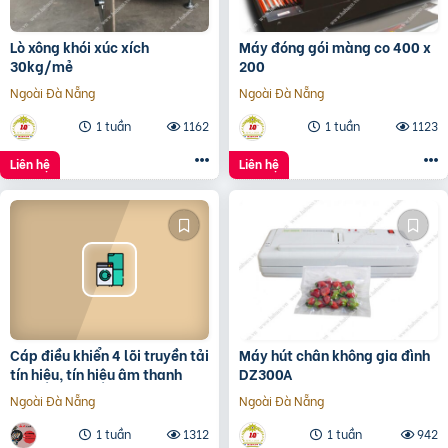
Lò xông khói xúc xích
Máy đóng gói màng co 400 x
30kg/mẻ
200
Ngoài Đà Nẵng
Ngoài Đà Nẵng
1 tuần
1162
1 tuần
1123
Liên hệ
Liên hệ
Cáp điều khiển 4 lõi truyền tải
Máy hút chân không gia đình
tín hiệu, tín hiệu âm thanh
DZ300A
Ngoài Đà Nẵng
Ngoài Đà Nẵng
1 tuần
1312
1 tuần
942