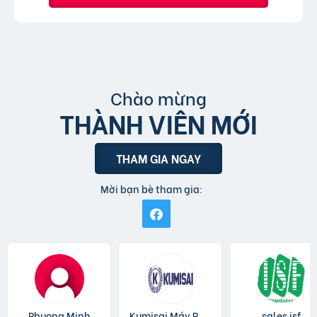
Chào mừng
THÀNH VIÊN MỚI
THAM GIA NGAY
Mời bạn bè tham gia:
Phuong Minh
Kumisai Máy Rửa Xe
sales isf