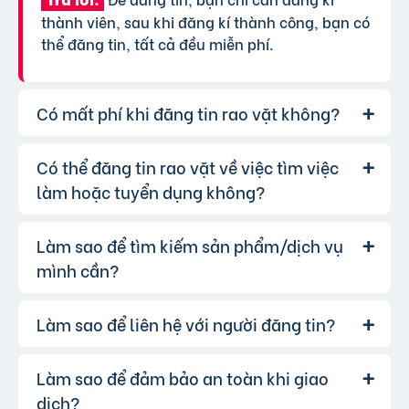
thành viên, sau khi đăng kí thành công, bạn có
thể đăng tin, tất cả đều miễn phí.
Có mất phí khi đăng tin rao vặt không?
Có thể đăng tin rao vặt về việc tìm việc
Chúng tôi cung cấp gói đăng tin miễn
Trả lời:
phí cơ bản cho tất cả người dùng. Tuy nhiên, để
làm hoặc tuyển dụng không?
tăng hiệu quả quảng cáo và được ưu tiên hiển
thị, bạn có thể lựa chọn các gói dịch vụ nâng
Làm sao để tìm kiếm sản phẩm/dịch vụ
Hoàn toàn có thể. Website của chúng
Trả lời:
cấp với chi phí hợp lý, xem thêm
phí dịch vụ tin
tôi hỗ trợ đăng tin tuyển dụng và tìm việc làm.
mình cần?
VIP
.
Bạn chỉ cần chọn đúng chuyên mục và điền đầy
đủ thông tin.
Làm sao để liên hệ với người đăng tin?
Bạn có thể sử dụng công cụ tìm kiếm
Trả lời:
trên website, nhập từ khóa liên quan đến sản
phẩm/dịch vụ bạn muốn tìm. Để lọc kết quả
Làm sao để đảm bảo an toàn khi giao
Khi bạn tìm thấy tin rao vặt phù hợp,
Trả lời:
chính xác hơn, bạn có thể chọn thêm danh mục
hãy nhấp vào một trong những nút liên hệ mà
dịch?