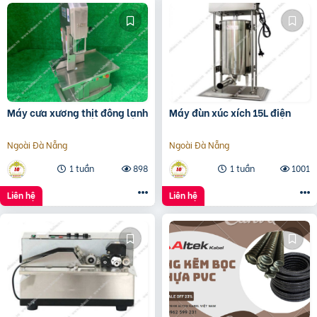
Máy cưa xương thịt đông lạnh
Máy đùn xúc xích 15L điện
Ngoài Đà Nẵng
Ngoài Đà Nẵng
1 tuần
898
1 tuần
1001
Liên hệ
Liên hệ