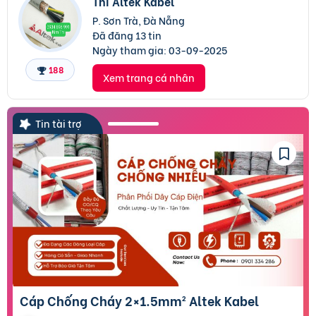
Thi Altek Kabel
P. Sơn Trà, Đà Nẵng
Đã đăng 13 tin
Ngày tham gia:
03-09-2025
188
Xem trang cá nhân
Tin tài trợ
Cáp Chống Cháy 2×1.5mm² Altek Kabel