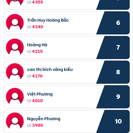
4355
Trần Huy Hoàng Bắc
6
4240
Hoàng Hà
7
4215
cao thị bích vâng kiều
8
4170
Việt Phương
9
4010
Nguyễn Phương
10
3985