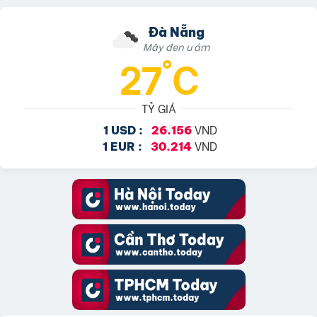
Đà Nẵng
Mây đen u ám
27°C
TỶ GIÁ
VND
1 USD :
26.156
VND
1 EUR :
30.214