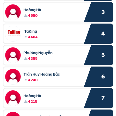
Hoàng Hà
3
4550
TaKing
4
4404
Phượng Nguyễn
5
4355
Trần Huy Hoàng Bắc
6
4240
Hoàng Hà
7
4215