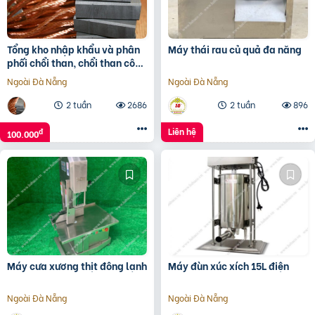
Tổng kho nhập khẩu và phân
Máy thái rau củ quả đa năng
phối chổi than, chổi than công
nghiệp
Ngoài Đà Nẵng
Ngoài Đà Nẵng
2 tuần
2686
2 tuần
896
Liên hệ
đ
100.000
Máy cưa xương thịt đông lạnh
Máy đùn xúc xích 15L điện
Ngoài Đà Nẵng
Ngoài Đà Nẵng