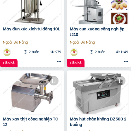
Máy đùn xúc xích tự động 10L
Máy cưa xương công nghiệp
J210
Ngoài Đà Nẵng
Ngoài Đà Nẵng
2 tuần
979
2 tuần
1149
Liên hệ
Liên hệ
Máy xay thịt công nghiệp TC-
Máy hút chân không DZ500 2
12
buồng