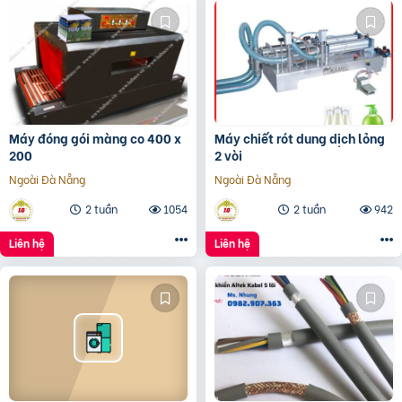
Máy đóng gói màng co 400 x
Máy chiết rót dung dịch lỏng
200
2 vòi
Ngoài Đà Nẵng
Ngoài Đà Nẵng
2 tuần
1054
2 tuần
942
Liên hệ
Liên hệ