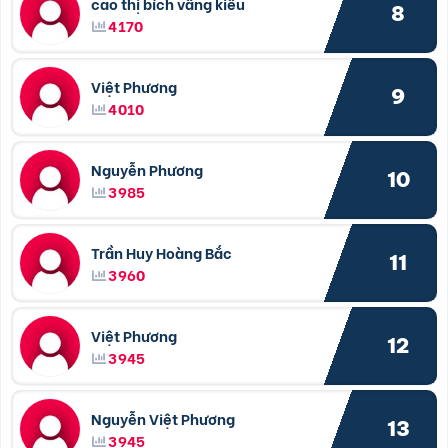
cao thị bích vâng kiều
8
4170
Việt Phương
9
4010
Nguyễn Phương
10
3985
Trần Huy Hoàng Bắc
11
3960
Việt Phương
12
3945
Nguyễn Việt Phương
13
3945