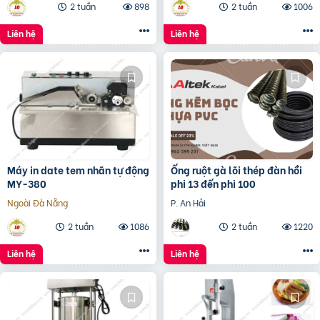
2 tuần
898
2 tuần
1006
Liên hệ
Liên hệ
Máy in date tem nhãn tự động
Ống ruột gà lõi thép đàn hồi
MY-380
phi 13 đến phi 100
Ngoài Đà Nẵng
P. An Hải
2 tuần
1086
2 tuần
1220
Liên hệ
Liên hệ