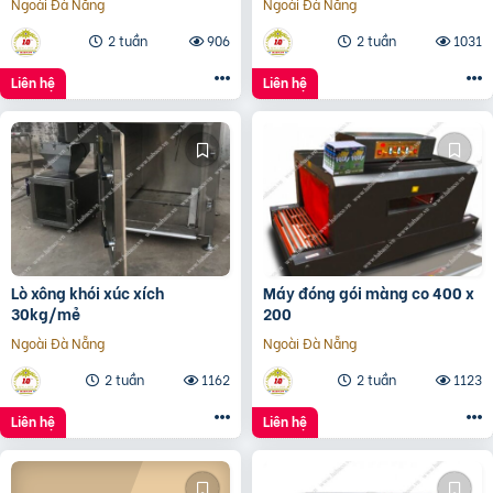
Ngoài Đà Nẵng
Ngoài Đà Nẵng
2 tuần
906
2 tuần
1031
Liên hệ
Liên hệ
Lò xông khói xúc xích
Máy đóng gói màng co 400 x
30kg/mẻ
200
Ngoài Đà Nẵng
Ngoài Đà Nẵng
2 tuần
1162
2 tuần
1123
Liên hệ
Liên hệ