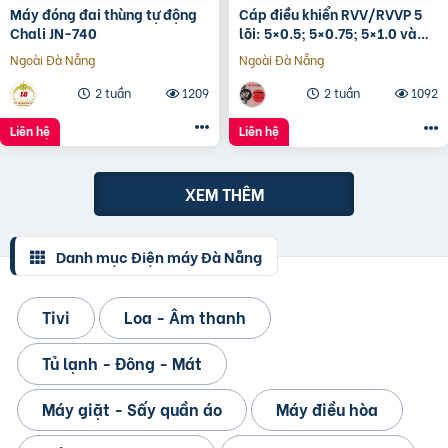
Máy đóng đai thùng tự động
Cáp điều khiển RVV/RVVP 5
Chali JN-740
lõi: 5×0.5; 5×0.75; 5×1.0 và
5×1.5
Ngoài Đà Nẵng
Ngoài Đà Nẵng
2 tuần
1209
2 tuần
1092
Liên hệ
Liên hệ
XEM THÊM
Danh mục Điện máy Đà Nẵng
Tivi
Loa - Âm thanh
Tủ lạnh - Đông - Mát
Máy giặt - Sấy quần áo
Máy điều hòa