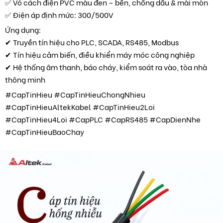
✅ Vỏ cách điện PVC màu đen – bền, chống dầu & mài mòn
✅ Điện áp định mức: 300/500V
Ứng dụng:
✔ Truyền tín hiệu cho PLC, SCADA, RS485, Modbus
✔ Tín hiệu cảm biến, điều khiển máy móc công nghiệp
✔ Hệ thống âm thanh, báo cháy, kiểm soát ra vào, tòa nhà
thông minh
#CapTinHieu #CapTinHieuChongNhieu
#CapTinHieuAltekKabel #CapTinHieu2Loi
#CapTinHieu4Loi #CapPLC #CapRS485 #CapDienNhe
#CapTinHieuBaoChay