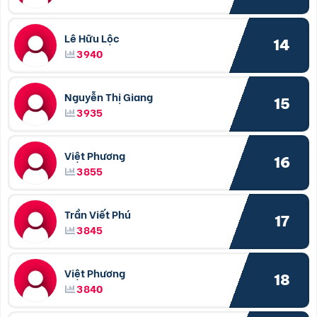
Lê Hữu Lộc
14
3940
Nguyễn Thị Giang
15
3935
Việt Phương
16
3855
Trần Viết Phú
17
3845
Việt Phương
18
3840