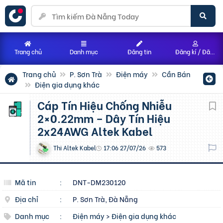
Trang chủ
Danh mục
Đăng tin
Đăng kí / Đăng nhập
Trang chủ
P. Sơn Trà
Điện máy
Cần Bán
Điện gia dụng khác
Cáp Tín Hiệu Chống Nhiễu
2×0.22mm – Dây Tín Hiệu
2x24AWG Altek Kabel
Thi Altek Kabel
17:06 27/07/26
573
Mã tin
:
DNT-DM230120
Địa chỉ
:
P. Sơn Trà, Đà Nẵng
Danh mục
:
Điện máy
>
Điện gia dụng khác