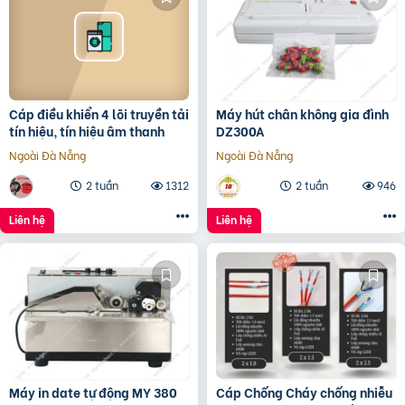
Cáp điều khiển 4 lõi truyền tải
Máy hút chân không gia đình
tín hiệu, tín hiệu âm thanh
DZ300A
Ngoài Đà Nẵng
Ngoài Đà Nẵng
2 tuần
1312
2 tuần
946
Liên hệ
Liên hệ
Máy in date tự động MY 380
Cáp Chống Cháy chống nhiễu