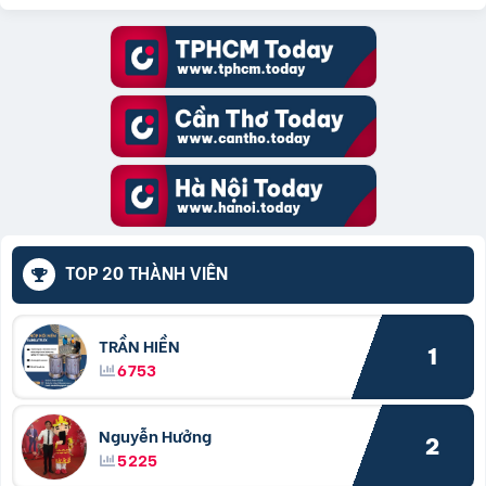
TOP 20 THÀNH VIÊN
TRẦN HIỀN
1
6753
Nguyễn Hưởng
2
5225