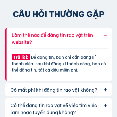
CÂU HỎI THƯỜNG GẶP
Làm thế nào để đăng tin rao vặt trên
website?
Để đăng tin, bạn chỉ cần đăng kí
Trả lời:
thành viên, sau khi đăng kí thành công, bạn có
thể đăng tin, tất cả đều miễn phí.
Có mất phí khi đăng tin rao vặt không?
Có thể đăng tin rao vặt về việc tìm việc
Chúng tôi cung cấp gói đăng tin miễn
Trả lời:
phí cơ bản cho tất cả người dùng. Tuy nhiên, để
làm hoặc tuyển dụng không?