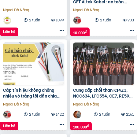
GFT Altek Kabel: an toàn
trong nhiệt độ cao
Ngoài Đà Nẵng
Ngoài Đà Nẵng
2 tuần
1099
2 tuần
903
Liên hệ
đ
10.000
Cáp tín hiệu không chống
Cung cấp chổi than K14Z3,
nhiễu vỏ trắng lõi dẫn chia
NCC634, LFC554, CE7, RE59…
màu
Ngoài Đà Nẵng
Ngoài Đà Nẵng
2 tuần
1422
2 tuần
2161
Liên hệ
đ
100.000