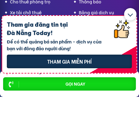
Cho thuê phòng trọ
Thông báo
Xe tải chở thuê
Bảng giá dịch vụ
Homestay
Blog
Tham gia đăng tin tại
Đà Nẵng Today
!
Hải sản tươi sống
Hướng dẫn sử dụng
Để có thể quảng bá sản phẩm - dịch vụ của
Trang trí quán - shop
Liên hệ hỗ trợ
bạn với đông đảo người dùng!
Quà Lưu niệm
THAM GIA MIỄN PHÍ
Dành cho thú cưng
Thời trang Mẹ & Bé
Bạn
Đà Nẵng Today,
GỌI NGAY
hãy lan tỏa yêu thương!
CÔNG TY TNHH RAO VẶT NHANH
Địa chỉ trụ sở chính: 7 Trần Minh Sơn, phường Tân An, TP.
Cần Thơ
Giấy CNĐKDN: 1801717351 – Ngày cấp: 24/01/2022 - Cơ