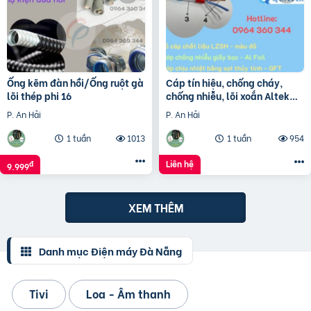
Ống kẽm đàn hồi/Ống ruột gà
Cáp tín hiệu, chống cháy,
lõi thép phi 16
chống nhiễu, lõi xoắn Altek
Kabel (vỏ đỏ – LSZH)
P. An Hải
P. An Hải
1 tuần
1013
1 tuần
954
Liên hệ
đ
9.999
XEM THÊM
Danh mục Điện máy Đà Nẵng
Tivi
Loa - Âm thanh