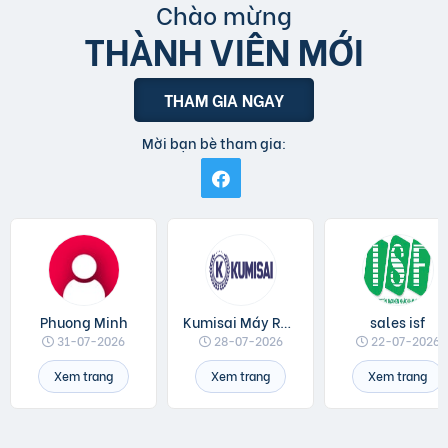
Chào mừng
THÀNH VIÊN MỚI
THAM GIA NGAY
Mời bạn bè tham gia:
Phuong Minh
Kumisai Máy Rửa Xe
sales isf
31-07-2026
28-07-2026
22-07-2026
Xem trang
Xem trang
Xem trang