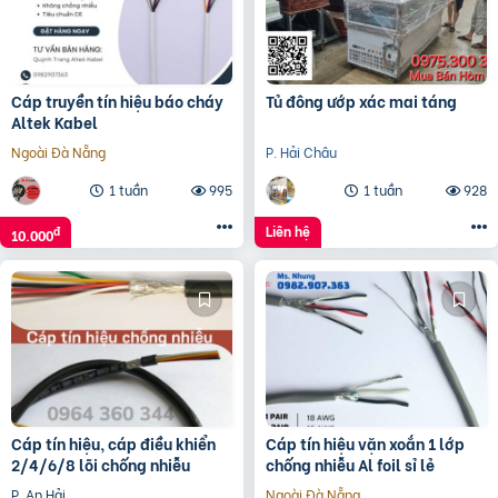
Cáp truyền tín hiệu báo cháy
Tủ đông ướp xác mai táng
Altek Kabel
Ngoài Đà Nẵng
P. Hải Châu
1 tuần
995
1 tuần
928
Liên hệ
đ
10.000
Cáp tín hiệu, cáp điều khiển
Cáp tín hiệu vặn xoắn 1 lớp
2/4/6/8 lõi chống nhiễu
chống nhiễu Al foil sỉ lẻ
P. An Hải
Ngoài Đà Nẵng