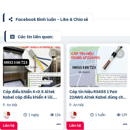
Facebook Bình luận - Like & Chia sẻ
Các tin liên quan:
Cáp điều khiển 4×0.5 Altek
Cáp tín hiệu RS485 1 Pair
Kabel cáp điều khiển 4 lõi,
22AWG Altek Kabel dùng cho
tiết diện 0.5 mm²
hệ thống solar
P. An Hải
P. An Hải
1 ngày
126
1 tuần
129
Liên hệ
Liên hệ