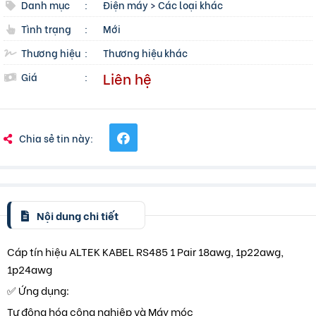
Danh mục
:
Điện máy
>
Các loại khác
Tình trạng
:
Mới
Thương hiệu
:
Thương hiệu khác
Liên hệ
Giá
:
Chia sẻ tin này:
Nội dung chi tiết
Cáp tín hiệu ALTEK KABEL RS485 1 Pair 18awg, 1p22awg,
1p24awg
✅ Ứng dụng:
Tự động hóa công nghiệp và Máy móc