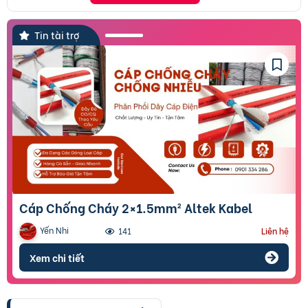
Tin tài trợ
Cáp Chống Cháy 2×1.5mm² Altek Kabel
Yến Nhi
141
Liên hệ
Xem chi tiết