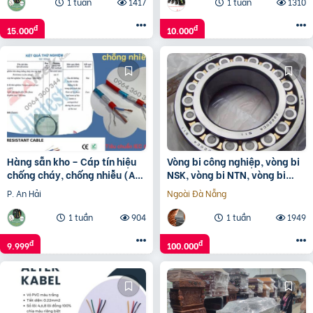
1 tuần
1417
1 tuần
1310
đ
đ
15.000
10.000
Hàng sẵn kho – Cáp tín hiệu
Vòng bi công nghiệp, vòng bi
chống cháy, chống nhiễu (Al
NSK, vòng bi NTN, vòng bi
Foil)
KBC, Vòng bi NACHI
P. An Hải
Ngoài Đà Nẵng
1 tuần
904
1 tuần
1949
đ
đ
9.999
100.000