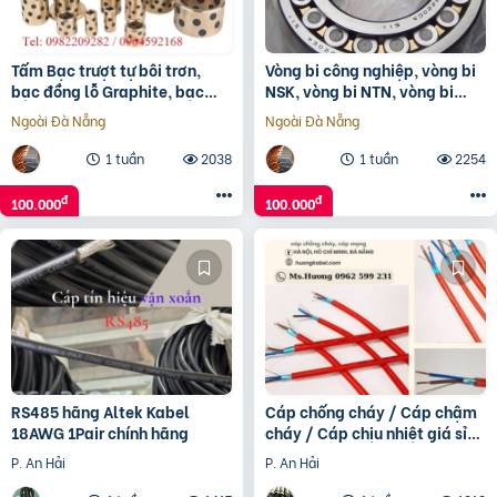
Tấm Bạc trượt tự bôi trơn,
Vòng bi công nghiệp, vòng bi
bạc đồng lỗ Graphite, bạc
NSK, vòng bi NTN, vòng bi
Graphite, bạc đồng tiết dầu
KBC, Vòng bi NACHI
Ngoài Đà Nẵng
Ngoài Đà Nẵng
1 tuần
2038
1 tuần
2254
đ
đ
100.000
100.000
RS485 hãng Altek Kabel
Cáp chống cháy / Cáp chậm
18AWG 1Pair chính hãng
cháy / Cáp chịu nhiệt giá sỉ
tận gốc
P. An Hải
P. An Hải