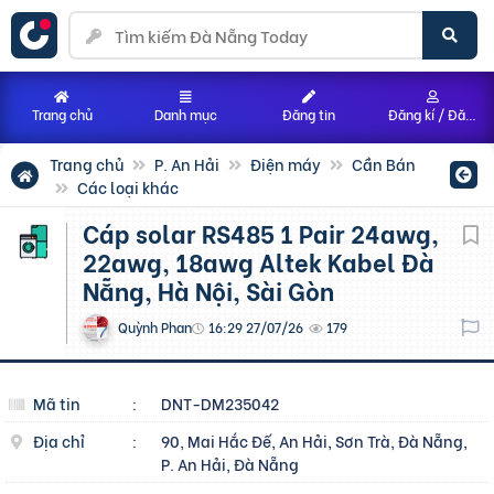
Trang chủ
Danh mục
Đăng tin
Đăng kí / Đăng nhập
Trang chủ
P. An Hải
Điện máy
Cần Bán
Các loại khác
Cáp solar RS485 1 Pair 24awg,
22awg, 18awg Altek Kabel Đà
Nẵng, Hà Nội, Sài Gòn
Quỳnh Phan
16:29 27/07/26
179
Mã tin
:
DNT-DM235042
Địa chỉ
:
90, Mai Hắc Đế, An Hải, Sơn Trà, Đà Nẵng,
P. An Hải, Đà Nẵng