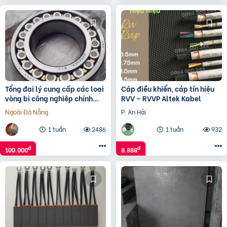
Tổng đại lý cung cấp các loại
Cáp điều khiển, cáp tín hiệu
vòng bi công nghiệp chính
RVV – RVVP Altek Kabel
hãng
Ngoài Đà Nẵng
P. An Hải
1 tuần
2486
1 tuần
932
đ
đ
100.000
8.888