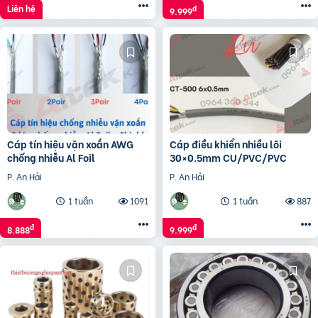
Liên hệ
đ
9.999
Cáp tín hiệu vặn xoắn AWG
Cáp điều khiển nhiều lõi
chống nhiễu Al Foil
30×0.5mm CU/PVC/PVC
P. An Hải
P. An Hải
1 tuần
1091
1 tuần
887
đ
đ
8.888
9.999