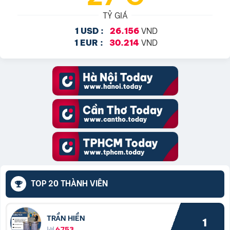
TỶ GIÁ
VND
1 USD :
26.156
VND
1 EUR :
30.214
TOP 20 THÀNH VIÊN
TRẦN HIỀN
1
6753