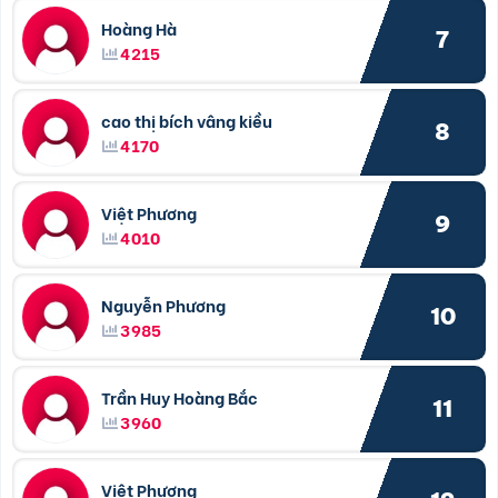
Hoàng Hà
7
4215
cao thị bích vâng kiều
8
4170
Việt Phương
9
4010
Nguyễn Phương
10
3985
Trần Huy Hoàng Bắc
11
3960
Việt Phương