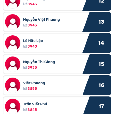
12
3945
Nguyễn Việt Phương
13
3945
Lê Hữu Lộc
14
3940
Nguyễn Thị Giang
15
3935
Việt Phương
16
3855
Trần Viết Phú
17
3845