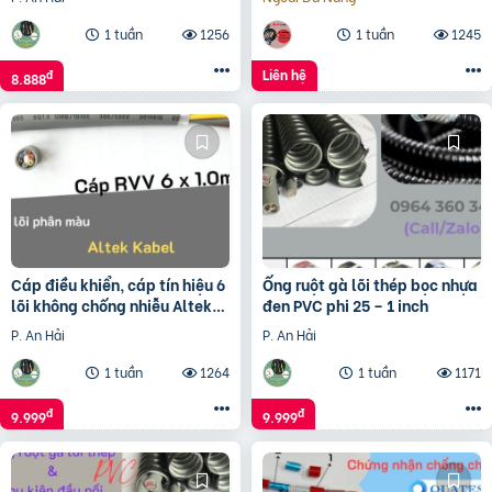
1 tuần
1256
1 tuần
1245
Liên hệ
đ
8.888
Cáp điều khiển, cáp tín hiệu 6
Ống ruột gà lõi thép bọc nhựa
lõi không chống nhiễu Altek
đen PVC phi 25 – 1 inch
Kabel
P. An Hải
P. An Hải
1 tuần
1264
1 tuần
1171
đ
đ
9.999
9.999