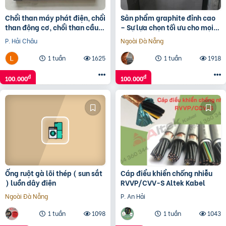
Chổi than máy phát điện, chổi
Sản phẩm graphite đỉnh cao
than động cơ, chổi than cầu
– Sự lựa chọn tối ưu cho mọi
trục,
ứng dụng
P. Hải Châu
Ngoài Đà Nẵng
1 tuần
1625
1 tuần
1918
đ
đ
100.000
100.000
Ống ruột gà lõi thép ( sun sắt
Cáp điểu khiển chống nhiễu
) luồn dây điện
RVVP/CVV-S Altek Kabel
Ngoài Đà Nẵng
P. An Hải
1 tuần
1098
1 tuần
1043