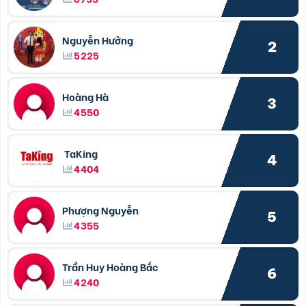
Nguyễn Hưởng
2
5225
Hoàng Hà
3
4550
TaKing
4
4404
Phượng Nguyễn
5
4355
Trần Huy Hoàng Bắc
6
4240