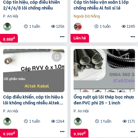
Cáp tín hiệu, cáp điều khiển
Cáp tín hiệu vặn xoắn 1 lớp
2/4/6/8 lõi chống nhiễu
chống nhiễu Al foil sỉ lẻ
P. An Hải
Ngoài Đà Nẵng
1 tuần
1256
1 tuần
1245
Liên hệ
đ
8.888
Cáp điều khiển, cáp tín hiệu 6
Ống ruột gà lõi thép bọc nhựa
lõi không chống nhiễu Altek
đen PVC phi 25 – 1 inch
Kabel
P. An Hải
P. An Hải
1 tuần
1264
1 tuần
1171
đ
đ
9.999
9.999