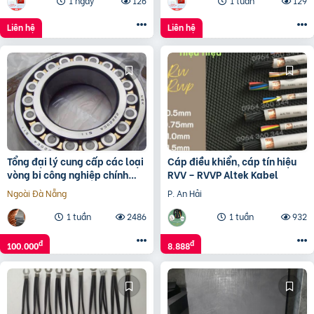
1 ngày
126
1 tuần
129
Liên hệ
Liên hệ
Tổng đại lý cung cấp các loại
Cáp điều khiển, cáp tín hiệu
vòng bi công nghiệp chính
RVV – RVVP Altek Kabel
hãng
Ngoài Đà Nẵng
P. An Hải
1 tuần
2486
1 tuần
932
đ
đ
100.000
8.888