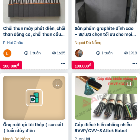
Chổi than máy phát điện, chổi
Sản phẩm graphite đỉnh cao
than động cơ, chổi than cầu
– Sự lựa chọn tối ưu cho mọi
trục,
ứng dụng
P. Hải Châu
Ngoài Đà Nẵng
1 tuần
1625
1 tuần
1918
đ
đ
100.000
100.000
Ống ruột gà lõi thép ( sun sắt
Cáp điểu khiển chống nhiễu
) luồn dây điện
RVVP/CVV-S Altek Kabel
Ngoài Đà Nẵng
P. An Hải