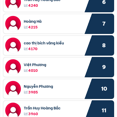
6
4240
Hoàng Hà
7
4215
cao thị bích vâng kiều
8
4170
Việt Phương
9
4010
Nguyễn Phương
10
3985
Trần Huy Hoàng Bắc
11
3960