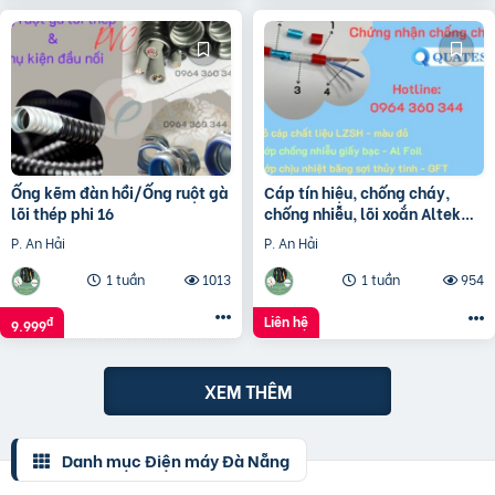
Ống kẽm đàn hồi/Ống ruột gà
Cáp tín hiệu, chống cháy,
lõi thép phi 16
chống nhiễu, lõi xoắn Altek
Kabel (vỏ đỏ – LSZH)
P. An Hải
P. An Hải
1 tuần
1013
1 tuần
954
Liên hệ
đ
9.999
XEM THÊM
Danh mục Điện máy Đà Nẵng