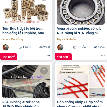
Tấm Bạc trượt tự bôi trơn,
Vòng bi công nghiệp, vòng bi
bạc đồng lỗ Graphite, bạc
NSK, vòng bi NTN, vòng bi
Graphite, bạc đồng tiết dầu
KBC, Vòng bi NACHI
Ngoài Đà Nẵng
Ngoài Đà Nẵng
1 tuần
2038
1 tuần
2254
đ
đ
100.000
100.000
RS485 hãng Altek Kabel
Cáp chống cháy / Cáp chậm
18AWG 1Pair chính hãng
cháy / Cáp chịu nhiệt giá sỉ