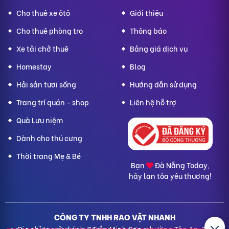
Cho thuê xe ôtô
Giới thiệu
Cho thuê phòng trọ
Thông báo
Xe tải chở thuê
Bảng giá dịch vụ
Homestay
Blog
Hải sản tươi sống
Hướng dẫn sử dụng
Trang trí quán - shop
Liên hệ hỗ trợ
Quà Lưu niệm
Dành cho thú cưng
Thời trang Mẹ & Bé
Bạn
Đà Nẵng Today,
hãy lan tỏa yêu thương!
CÔNG TY TNHH RAO VẶT NHANH
Địa chỉ trụ sở chính: 7 Trần Minh Sơn, phường Tân An, TP.