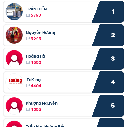
TRẦN HIỀN
1
6753
Nguyễn Hưởng
2
5225
Hoàng Hà
3
4550
TaKing
4
4404
Phượng Nguyễn
5
4355
Trần Huy Hoàng Bắc