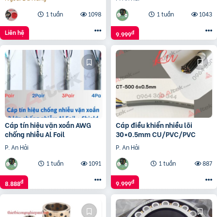
1 tuần
1098
1 tuần
1043
Liên hệ
đ
9.999
Cáp tín hiệu vặn xoắn AWG
Cáp điều khiển nhiều lõi
chống nhiễu Al Foil
30×0.5mm CU/PVC/PVC
P. An Hải
P. An Hải
1 tuần
1091
1 tuần
887
đ
đ
8.888
9.999