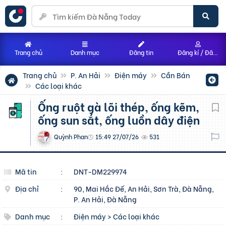
Trang chủ
Danh mục
Đăng tin
Đăng kí / Đăng nhập
Trang chủ
P. An Hải
Điện máy
Cần Bán
Các loại khác
Ống ruột gà lõi thép, ống kẽm,
ống sun sắt, ống luồn dây điện
Quỳnh Phan
15:49 27/07/26
531
Mã tin
:
DNT-DM229974
Địa chỉ
:
90, Mai Hắc Đế, An Hải, Sơn Trà, Đà Nẵng,
P. An Hải, Đà Nẵng
Danh mục
:
Điện máy
>
Các loại khác