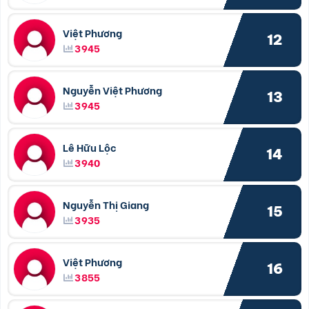
Việt Phương
12
3945
Nguyễn Việt Phương
13
3945
Lê Hữu Lộc
14
3940
Nguyễn Thị Giang
15
3935
Việt Phương
16
3855