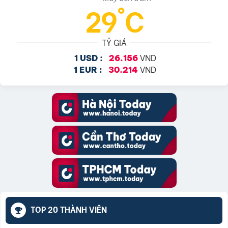
29°C
TỶ GIÁ
VND
1 USD :
26.156
VND
1 EUR :
30.214
TOP 20 THÀNH VIÊN