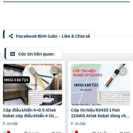
Facebook Bình luận - Like & Chia sẻ
Các tin liên quan:
Cáp điều khiển 4×0.5 Altek
Cáp tín hiệu RS485 1 Pair
Kabel cáp điều khiển 4 lõi,
22AWG Altek Kabel dùng cho
tiết diện 0.5 mm²
hệ thống solar
P. An Hải
P. An Hải