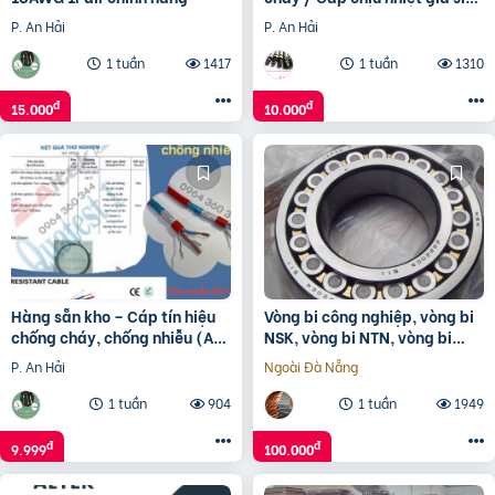
tận gốc
P. An Hải
P. An Hải
1 tuần
1417
1 tuần
1310
đ
đ
15.000
10.000
Hàng sẵn kho – Cáp tín hiệu
Vòng bi công nghiệp, vòng bi
chống cháy, chống nhiễu (Al
NSK, vòng bi NTN, vòng bi
Foil)
KBC, Vòng bi NACHI
P. An Hải
Ngoài Đà Nẵng
1 tuần
904
1 tuần
1949
đ
đ
9.999
100.000