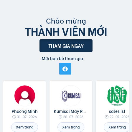
Chào mừng
THÀNH VIÊN MỚI
THAM GIA NGAY
Mời bạn bè tham gia:
Phuong Minh
Kumisai Máy Rửa Xe
sales isf
31-07-2026
28-07-2026
22-07-2026
Xem trang
Xem trang
Xem trang