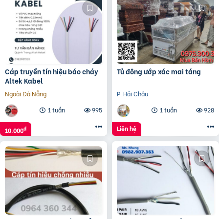
Cáp truyền tín hiệu báo cháy
Tủ đông ướp xác mai táng
Altek Kabel
Ngoài Đà Nẵng
P. Hải Châu
1 tuần
995
1 tuần
928
Liên hệ
đ
10.000