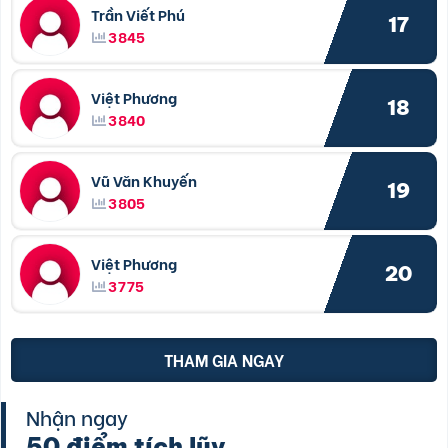
Trần Viết Phú
17
3845
Việt Phương
18
3840
Vũ Văn Khuyến
19
3805
Việt Phương
20
3775
THAM GIA NGAY
Nhận ngay
50 điểm tích lũy