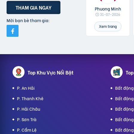
THAM GIA NGAY
Phuong Minh
31-07-2026
Mời bạn bè tham gia:
Xem trang
Top Khu Vực Nổi Bật
Top
P. An Hải
Bất động 
P. Thanh Khê
Bất động
P. Hải Châu
Bất động
P. Sơn Trà
Bất động
P. Cẩm Lệ
Bất động