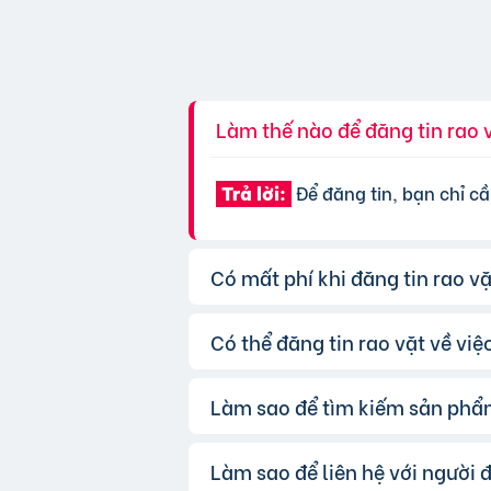
Làm thế nào để đăng tin rao 
Để đăng tin, bạn chỉ cầ
Trả lời:
Có mất phí khi đăng tin rao v
Có thể đăng tin rao vặt về vi
Chúng tôi cung cấp gói 
Trả lời:
được ưu tiên hiển thị, bạn có thể
Làm sao để tìm kiếm sản phẩ
Hoàn toàn có thể. Websi
Trả lời:
mục và điền đầy đủ thông tin.
Làm sao để liên hệ với người 
Bạn có thể sử dụng công
Trả lời: