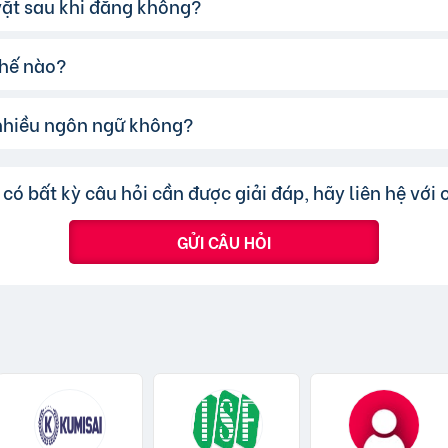
 vặt sau khi đăng không?
ó thể:
 xác và hấp dẫn.
thế nào?
i tiết, rõ ràng.
ể sửa đổi tiêu đề hoặc nội dung tin rao vặt sau khi đăng, 
ao điểm.
chuyển tin đăng sang chuyên mục khác mà cần đăng tin m
cấp để tăng khả năng hiển thị.
 nhiều ngôn ngữ không?
ược đo lường thông qua lượt nhấp và truy cập trực tiếp, c
nhanh hoặc truy cập trực tiếp bài đăng.
ấp nhận các tin đăng sử dụng tiếng Việt có dấu.
có bất kỳ câu hỏi cần được giải đáp, hãy liên hệ với 
GỬI CÂU HỎI