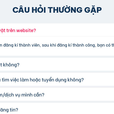
CÂU HỎI THƯỜNG GẶP
vặt trên website?
n đăng kí thành viên, sau khi đăng kí thành công, bạn có th
ặt không?
ệc tìm việc làm hoặc tuyển dụng không?
đăng tin miễn phí cơ bản cho tất cả người dùng. Tuy nhiên
 lựa chọn các gói dịch vụ nâng cấp với chi phí hợp lý, xem
m/dịch vụ mình cần?
te của chúng tôi hỗ trợ đăng tin tuyển dụng và tìm việc l
đăng tin?
 cụ tìm kiếm trên website, nhập từ khóa liên quan đến s