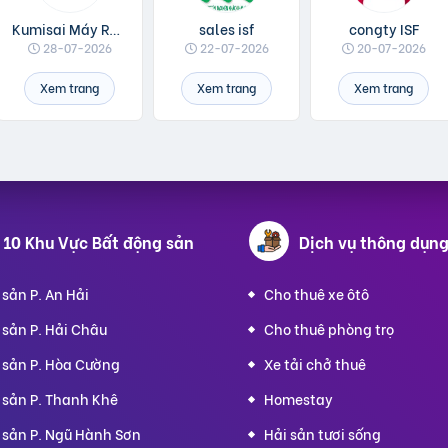
Kumisai Máy Rửa Xe
sales isf
congty ISF
28-07-2026
22-07-2026
20-07-2026
Xem trang
Xem trang
Xem trang
 10 Khu Vực Bất động sản
Dịch vụ
thông dụn
sản P. An Hải
Cho thuê xe ôtô
 sản P. Hải Châu
Cho thuê phòng trọ
 sản P. Hòa Cường
Xe tải chở thuê
 sản P. Thanh Khê
Homestay
 sản P. Ngũ Hành Sơn
Hải sản tươi sống