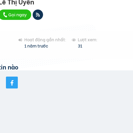
Lê Thị Uyên
Gọi ngay
Hoạt động gần nhất:
Lượt xem:
1 năm trước
31
in nào