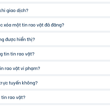
có thể chọn thêm danh mục và khu vực.
hi giao dịch?
o vặt phù hợp, hãy nhấp vào một trong những nút liên hệ m
 xóa một tin rao vặt đã đăng?
 dịch, chúng tôi khuyến khích bạn:
gười bán từ các nguồn khác như Google, Facebook…
i nhắn.
ông được hiển thị?
bán/người mua.
 tiếp trước khi giao dịch.
thể chuyển tin đăng sang chế độ Riêng tư.
g cộng và có người làm chứng.
 tin tin rao vặt?
 lý tin" và chọn tin muốn xóa.
n vi phạm quy định của website. Bạn có thể tham khảo
tại 
nhận hàng.
in rao vặt vi phạm?
khoản của mình, vào mục "Quản lý tin đăng" và chọn tin 
 trực tuyến không?
ỳ tin rao vặt nào vi phạm quy định, hãy nhấp vào biểu tượn
tin rao vặt?
anh toán trực tuyến qua các cổng thanh toán mobile banking
các ngân hàng.