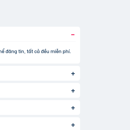
ể đăng tin, tất cả đều miễn phí.
, để tăng hiệu quả quảng cáo và
 thêm
phí dịch vụ tin VIP
.
àm. Bạn chỉ cần chọn đúng chuyên
ản phẩm/dịch vụ bạn muốn tìm. Để