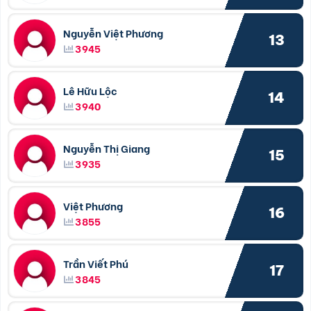
Nguyễn Việt Phương
13
3945
Lê Hữu Lộc
14
3940
Nguyễn Thị Giang
15
3935
Việt Phương
16
3855
Trần Viết Phú
17
3845