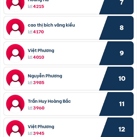
7
4215
cao thị bích vâng kiều
8
4170
Việt Phương
9
4010
Nguyễn Phương
10
3985
Trần Huy Hoàng Bắc
11
3960
Việt Phương
12
3945