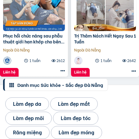
Phục hồi chức năng sau phẫu
Trị Thâm Nách Hết Ngay Sau 1
thuật giới hạn khớp cho bệnh
Tuần
nhân
Ngoài Đà Nẵng
Ngoài Đà Nẵng
1 tuần
2612
1 tuần
2642
Liên hệ
Liên hệ
Danh mục Sức khỏe - Sắc đẹp Đà Nẵng
Làm đẹp da
Làm đẹp mắt
Làm đẹp môi
Làm đẹp tóc
Răng miệng
Làm đẹp móng