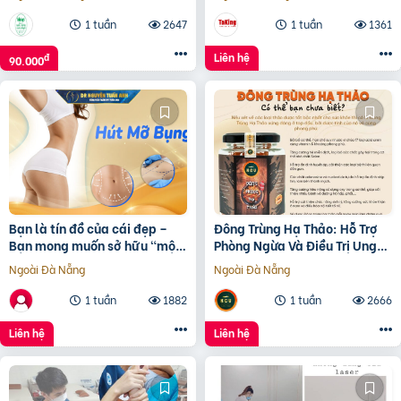
1 tuần
2647
1 tuần
1361
Liên hệ
đ
90.000
Bạn là tín đồ của cái đẹp –
Đông Trùng Hạ Thảo: Hỗ Trợ
Bạn mong muốn sở hữu “một
Phòng Ngừa Và Điều Trị Ung
body hoàn hảo”
Thư, Để Cơ Thể Tránh Xa Căn
Ngoài Đà Nẵng
Ngoài Đà Nẵng
Bệnh Quái Ác
1 tuần
1882
1 tuần
2666
Liên hệ
Liên hệ