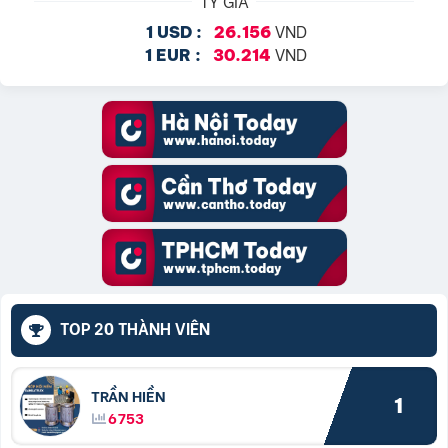
TỶ GIÁ
VND
1 USD :
26.156
VND
1 EUR :
30.214
TOP 20 THÀNH VIÊN
TRẦN HIỀN
1
6753