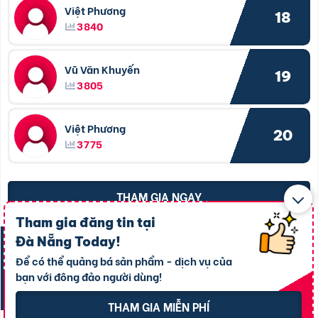
Việt Phương
18
3840
Vũ Văn Khuyến
19
3805
Việt Phương
20
3775
THAM GIA NGAY
Tham gia đăng tin tại
Nhận ngay
Đà Nẵng Today
!
50 điểm tích lũy
Để có thể quảng bá sản phẩm - dịch vụ của
khi nâng cấp tin VIP 3 ngày chỉ với
bạn với đông đảo người dùng!
25.000đ.
Tìm hiểu thêm
THAM GIA MIỄN PHÍ