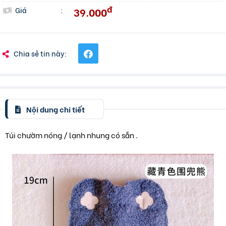
đ
39.000
Giá
:
Chia sẻ tin này:
Nội dung chi tiết
Túi chườm nóng / lạnh nhung có sẵn .