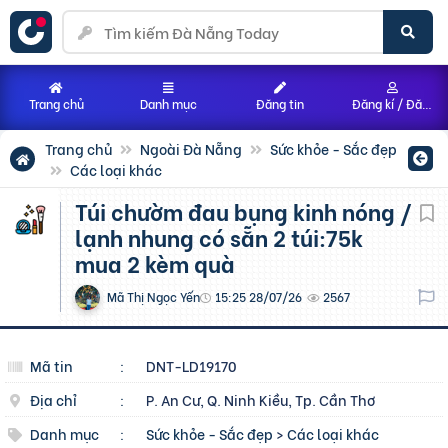
Trang chủ
Danh mục
Đăng tin
Đăng kí / Đăng nhập
Trang chủ
Ngoài Đà Nẵng
Sức khỏe - Sắc đẹp
Các loại khác
Túi chườm đau bụng kinh nóng /
lạnh nhung có sẵn 2 túi:75k
mua 2 kèm quà
Mã Thị Ngọc Yến
15:25 28/07/26
2567
Mã tin
:
DNT-LD19170
Địa chỉ
:
P. An Cư, Q. Ninh Kiều, Tp. Cần Thơ
Danh mục
:
Sức khỏe - Sắc đẹp
>
Các loại khác