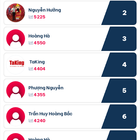
Nguyễn Hưởng
2
5225
Hoàng Hà
3
4550
TaKing
4
4404
Phượng Nguyễn
5
4355
Trần Huy Hoàng Bắc
6
4240
Hoàng Hà