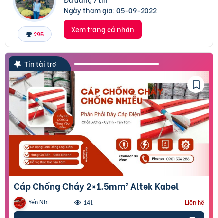
Ngày tham gia:
05-09-2022
Xem trang cá nhân
295
Tin tài trợ
Cáp Chống Cháy 2×1.5mm² Altek Kabel
Yến Nhi
141
Liên hệ