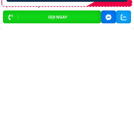
Mời bạn bè:
GỌI NGAY
CÂU HỎI THƯỜNG GẶP
Làm thế nào để đăng tin rao vặt trên
website?
Để đăng tin, bạn chỉ cần đăng kí
Trả lời:
thành viên, sau khi đăng kí thành công, bạn có
thể đăng tin, tất cả đều miễn phí.
Có mất phí khi đăng tin rao vặt không?