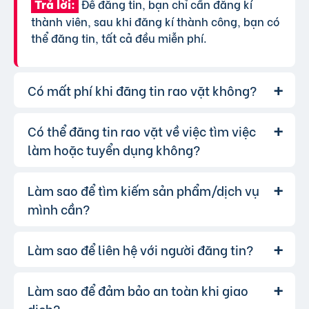
Để đăng tin, bạn chỉ cần đăng kí
Trả lời:
thành viên, sau khi đăng kí thành công, bạn có
thể đăng tin, tất cả đều miễn phí.
Có mất phí khi đăng tin rao vặt không?
Có thể đăng tin rao vặt về việc tìm việc
Chúng tôi cung cấp gói đăng tin miễn
Trả lời:
phí cơ bản cho tất cả người dùng. Tuy nhiên, để
làm hoặc tuyển dụng không?
tăng hiệu quả quảng cáo và được ưu tiên hiển
thị, bạn có thể lựa chọn các gói dịch vụ nâng
Làm sao để tìm kiếm sản phẩm/dịch vụ
Hoàn toàn có thể. Website của chúng
Trả lời:
cấp với chi phí hợp lý, xem thêm
phí dịch vụ tin
tôi hỗ trợ đăng tin tuyển dụng và tìm việc làm.
mình cần?
VIP
.
Bạn chỉ cần chọn đúng chuyên mục và điền đầy
đủ thông tin.
Làm sao để liên hệ với người đăng tin?
Bạn có thể sử dụng công cụ tìm kiếm
Trả lời:
trên website, nhập từ khóa liên quan đến sản
phẩm/dịch vụ bạn muốn tìm. Để lọc kết quả
Làm sao để đảm bảo an toàn khi giao
Khi bạn tìm thấy tin rao vặt phù hợp,
Trả lời:
chính xác hơn, bạn có thể chọn thêm danh mục
hãy nhấp vào một trong những nút liên hệ mà
dịch?