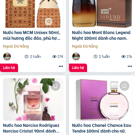
Nước hoa MCM Unisex 50ml,
Nước hoa Mont Blanc Legend
mùi hương độc đáo, phù hợp
Night 100ml dành cho nam.
cho cả nam và nữ.
Ngoài Đà Nẵng
Ngoài Đà Nẵng
2 tuần
174
2 tuần
176
Liên hệ
Liên hệ
Nước hoa Narciso Rodriguez
Nước hoa Chanel Chance Eau
Narciso Cristal 90ml dành
Tendre 100ml dành cho nữ.