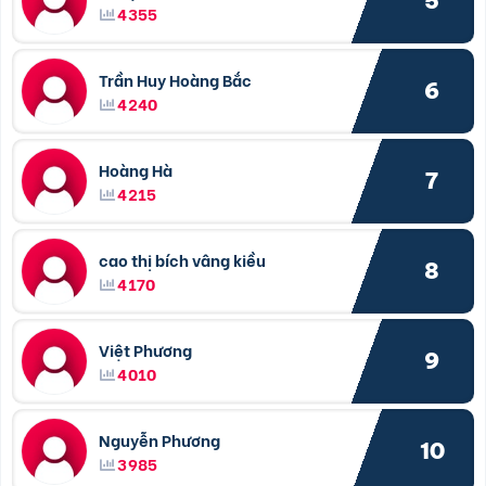
5
4355
Trần Huy Hoàng Bắc
6
4240
Hoàng Hà
7
4215
cao thị bích vâng kiều
8
4170
Việt Phương
9
4010
Nguyễn Phương
10
3985