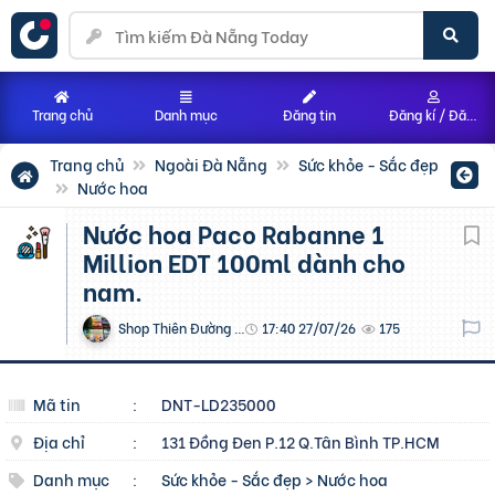
Trang chủ
Danh mục
Đăng tin
Đăng kí / Đăng nhập
Trang chủ
Ngoài Đà Nẵng
Sức khỏe - Sắc đẹp
Nước hoa
Nước hoa Paco Rabanne 1
Million EDT 100ml dành cho
nam.
Shop Thiên Đường Hàng Hệu
17:40 27/07/26
175
Mã tin
:
DNT-LD235000
Địa chỉ
:
131 Đồng Đen P.12 Q.Tân Bình TP.HCM
Danh mục
:
Sức khỏe - Sắc đẹp
>
Nước hoa