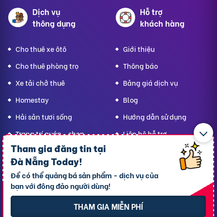
Dịch vụ
Hỗ trợ
thông dụng
khách hàng
Cho thuê xe ôtô
Giới thiệu
Cho thuê phòng trọ
Thông báo
Xe tải chở thuê
Bảng giá dịch vụ
Homestay
Blog
Hải sản tươi sống
Hướng dẫn sử dụng
Trang trí quán - shop
Liên hệ hỗ trợ
Tham gia đăng tin tại
Quà Lưu niệm
Đà Nẵng Today
!
Dành cho thú cưng
Để có thể quảng bá sản phẩm - dịch vụ của
Thời trang Mẹ & Bé
bạn với đông đảo người dùng!
Bạn
Đà Nẵng Today,
hãy lan tỏa yêu thương!
THAM GIA MIỄN PHÍ