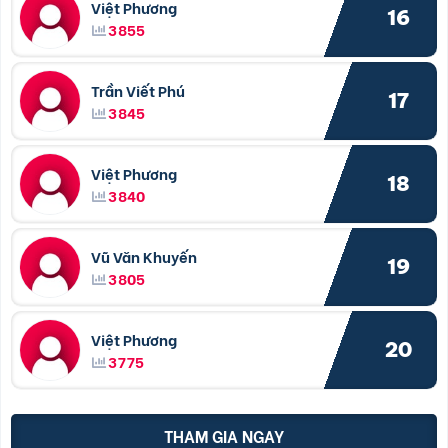
Việt Phương
16
3855
Trần Viết Phú
17
3845
Việt Phương
18
3840
Vũ Văn Khuyến
19
3805
Việt Phương
20
3775
THAM GIA NGAY