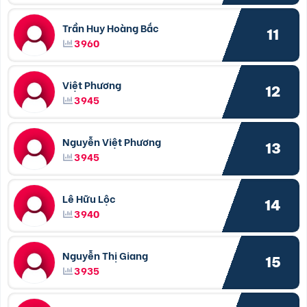
Trần Huy Hoàng Bắc
11
3960
Việt Phương
12
3945
Nguyễn Việt Phương
13
3945
Lê Hữu Lộc
14
3940
Nguyễn Thị Giang
15
3935