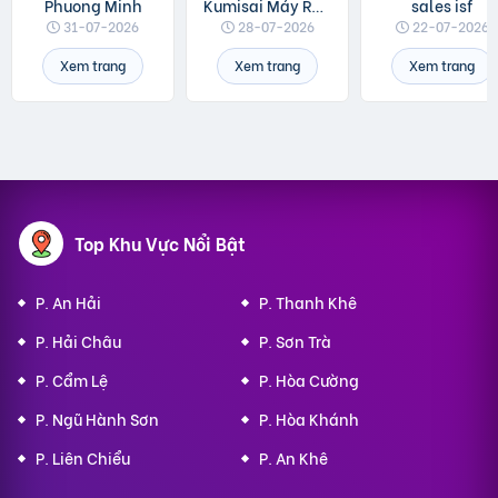
Phuong Minh
Kumisai Máy Rửa Xe
sales isf
31-07-2026
28-07-2026
22-07-2026
Xem trang
Xem trang
Xem trang
Top Khu Vực Nổi Bật
P. An Hải
P. Thanh Khê
P. Hải Châu
P. Sơn Trà
P. Cẩm Lệ
P. Hòa Cường
P. Ngũ Hành Sơn
P. Hòa Khánh
P. Liên Chiểu
P. An Khê