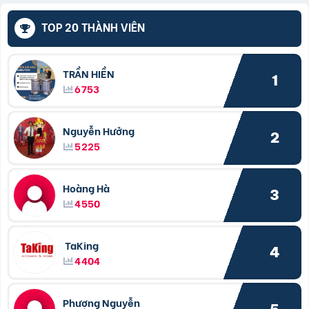
TOP 20 THÀNH VIÊN
TRẦN HIỀN
1
6753
Nguyễn Hưởng
2
5225
Hoàng Hà
3
4550
TaKing
4
4404
Phượng Nguyễn