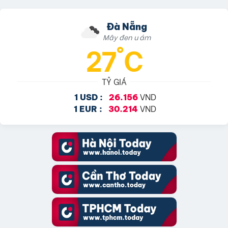
Đà Nẵng
Mây đen u ám
27°C
TỶ GIÁ
VND
1 USD :
26.156
VND
1 EUR :
30.214