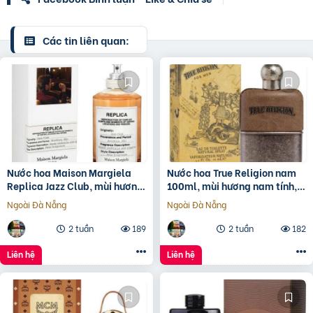
Các tin liên quan:
Nước hoa Maison Margiela
Nước hoa True Religion nam
Replica Jazz Club, mùi hương
100ml, mùi hương nam tính,
độc đáo, phù hợp cả nam và
mạnh mẽ.
Ngoài Đà Nẵng
Ngoài Đà Nẵng
nữ.
2 tuần
189
2 tuần
182
Liên hệ
Liên hệ