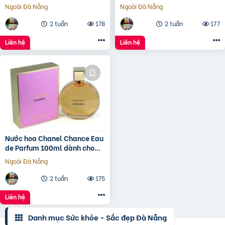
cho nữ.
Ngoài Đà Nẵng
Ngoài Đà Nẵng
2 tuần
178
2 tuần
177
Liên hệ
Liên hệ
Nước hoa Chanel Chance Eau
de Parfum 100ml dành cho
nữ.
Ngoài Đà Nẵng
2 tuần
175
Liên hệ
Danh mục Sức khỏe - Sắc đẹp Đà Nẵng