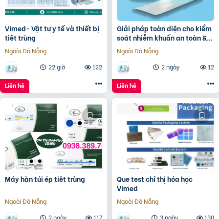
Vimed- Vật tư y tế và thiết bị
Giải pháp toàn diện cho kiểm
tiệt trùng
soát nhiễm khuẩn an toàn &
hiệu quả.
Ngoài Đà Nẵng
Ngoài Đà Nẵng
22 giờ
122
2 ngày
12
Liên hệ
Liên hệ
Máy hàn túi ép tiệt trùng
Que test chỉ thị hóa học
Vimed
Ngoài Đà Nẵng
Ngoài Đà Nẵng
2 ngày
117
3 ngày
130