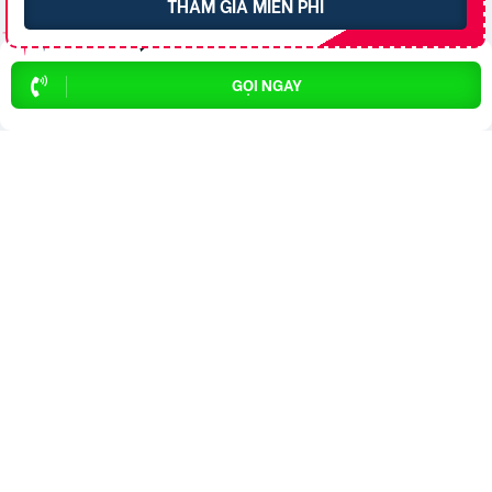
THAM GIA MIỄN PHÍ
GỌI NGAY
TOP 20 THÀNH VIÊN
TRẦN HIỀN
1
6753
Nguyễn Hưởng
2
5225
Hoàng Hà
3
4550