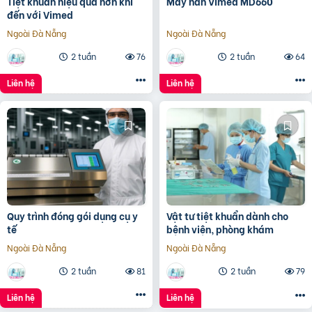
Tiệt khuẩn hiệu quả hơn khi
Máy hàn Vimed MD660
đến với Vimed
Ngoài Đà Nẵng
Ngoài Đà Nẵng
2 tuần
76
2 tuần
64
Liên hệ
Liên hệ
Quy trình đóng gói dụng cụ y
Vật tư tiệt khuẩn dành cho
tế
bệnh viện, phòng khám
Ngoài Đà Nẵng
Ngoài Đà Nẵng
2 tuần
81
2 tuần
79
Liên hệ
Liên hệ