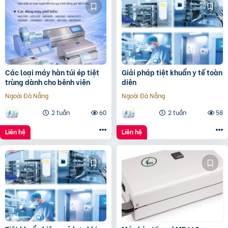
Các loại máy hàn túi ép tiệt
Giải pháp tiệt khuẩn y tế toàn
trùng dành cho bệnh viện
diện
Ngoài Đà Nẵng
Ngoài Đà Nẵng
2 tuần
60
2 tuần
58
Liên hệ
Liên hệ