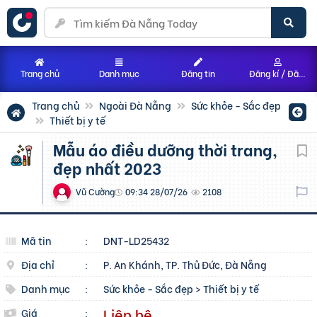
Trang chủ
Danh mục
Đăng tin
Đăng kí / Đăng nhập
Trang chủ
Ngoài Đà Nẵng
Sức khỏe - Sắc đẹp
Thiết bị y tế
Mẫu áo điều dưỡng thời trang,
đẹp nhất 2023
Vũ Cường
09:34 28/07/26
2108
Mã tin
:
DNT-LD25432
Địa chỉ
:
P. An Khánh, TP. Thủ Đức, Đà Nẵng
Danh mục
:
Sức khỏe - Sắc đẹp
>
Thiết bị y tế
Liên hệ
Giá
: