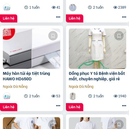
1 tuần
41
2 tuần
2389
Liên hệ
Liên hệ
Máy hàn túi ép tiệt trùng
Đồng phục Y tá Bệnh viện bắt
HAWO HD650D
mắt, chuyên nghiệp, giá rẻ
Ngoài Đà Nẵng
Ngoài Đà Nẵng
2 tuần
53
2 tuần
1940
Liên hệ
Liên hệ