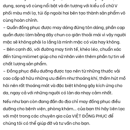
dụng, song vô cùng nổi bật và ấn tượng với kiểu cổ chữ V
phối màu mới lạ, túi ốp ngoài hai bên tạo thành sản phẩm vô
cùng hoàn chỉnh.
– Quần đồng phục được may dáng đứng tôn dáng, phần cạp
quần được làm bằng dây chun co giãn thoải mái vì vậy người
mặc sẽ không phải lo lắng là mình mặc có vừa hay không.
– Bên cạnh đó, với đường may tinh tế, khéo léo, chuẩn xác
đến từng milimet giúp cho nữ nhân viên thêm phần tự tin về
chất lượng sản phẩm.
– Đồng phục điều dưỡng được tạo nên từ những thước vải
cao cấp sở hữu những ưu điểm như thoáng khí, thấm hút mồ
hôi nên rất thoáng mát và đặc biệt không gây kích ứng cho
da, ngay cả với những người có làn da nhạy cảm nhất.
Nếu như bạn còn đang đắn đo địa chỉ may đồng phục điều
dưỡng cho bệnh viện, phòng khám… của bạn thì hãy liên lạc
với một trong các chuyên gia của VIỆT ĐỒNG PHỤC để
chúng tôi có thể giúp đỡ và tư vấn cho bạn.