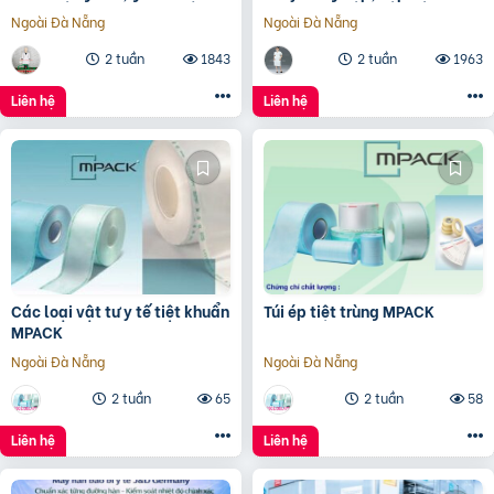
tranh
Ngoài Đà Nẵng
Ngoài Đà Nẵng
2 tuần
1843
2 tuần
1963
Liên hệ
Liên hệ
Các loại vật tư y tế tiệt khuẩn
Túi ép tiệt trùng MPACK
MPACK
Ngoài Đà Nẵng
Ngoài Đà Nẵng
2 tuần
65
2 tuần
58
Liên hệ
Liên hệ