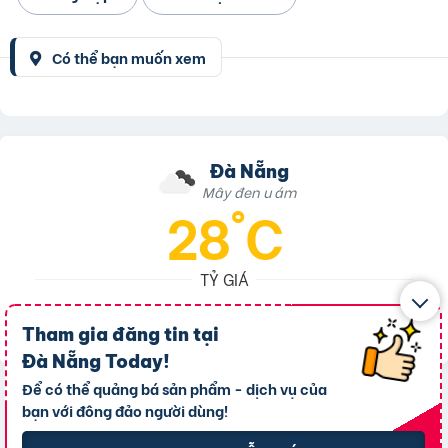
Có thể bạn muốn xem
Đà Nẵng
Mây đen u ám
28°C
TỶ GIÁ
VND
1 USD :
26.138
VND
Tham gia đăng tin tại
1 EUR :
30.137
Đà Nẵng Today
!
Để có thể quảng bá sản phẩm - dịch vụ của
bạn với đông đảo người dùng!