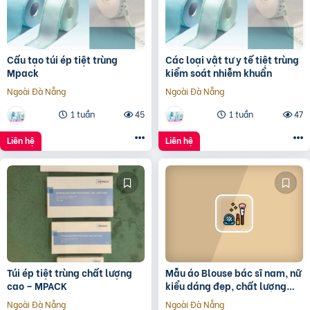
Cấu tạo túi ép tiệt trùng
Các loại vật tư y tế tiệt trùng
Mpack
kiểm soát nhiễm khuẩn
Ngoài Đà Nẵng
Ngoài Đà Nẵng
1 tuần
45
1 tuần
47
Liên hệ
Liên hệ
Túi ép tiệt trùng chất lượng
Mẫu áo Blouse bác sĩ nam, nữ
cao – MPACK
kiểu dáng đẹp, chất lượng
bền bỉ, giá tốt nhất
Ngoài Đà Nẵng
Ngoài Đà Nẵng