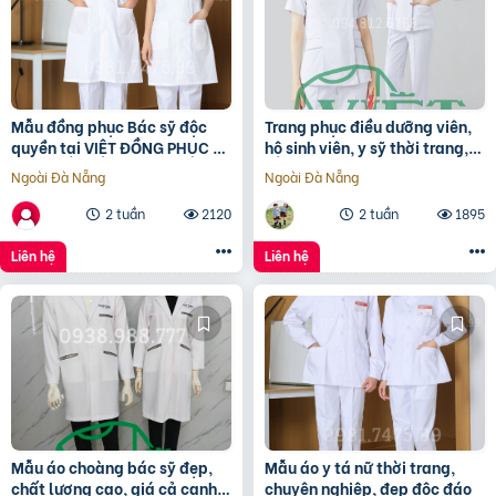
Mẫu đồng phục Bác sỹ độc
Trang phục điều dưỡng viên,
quyền tại VIỆT ĐỒNG PHỤC –
hộ sinh viên, y sỹ thời trang,
Chụp sản phẩm thật
đẹp nhất 2023
Ngoài Đà Nẵng
Ngoài Đà Nẵng
2 tuần
2120
2 tuần
1895
Liên hệ
Liên hệ
Mẫu áo choàng bác sỹ đẹp,
Mẫu áo y tá nữ thời trang,
chất lượng cao, giá cả cạnh
chuyên nghiệp, đẹp độc đáo