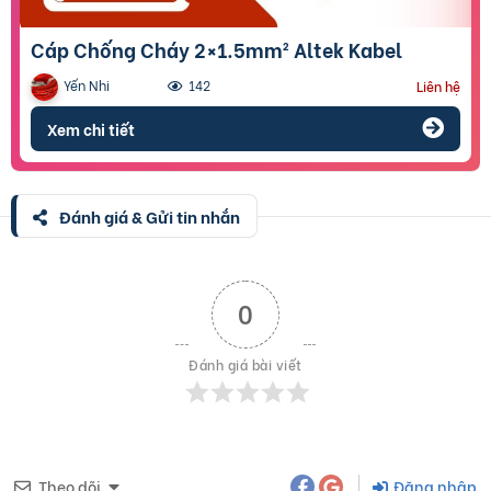
Cáp Chống Cháy 2×1.5mm² Altek Kabel
Yến Nhi
142
Liên hệ
Xem chi tiết
Đánh giá & Gửi tin nhắn
0
Đánh giá bài viết
Theo dõi
Đăng nhập