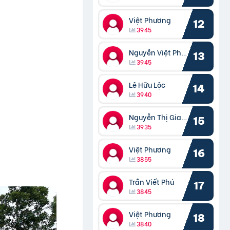
Việt Phương
12
3945
Nguyễn Việt Phương
13
3945
Lê Hữu Lộc
14
3940
Nguyễn Thị Giang
15
3935
Việt Phương
16
3855
Trần Viết Phú
17
3845
Việt Phương
18
3840