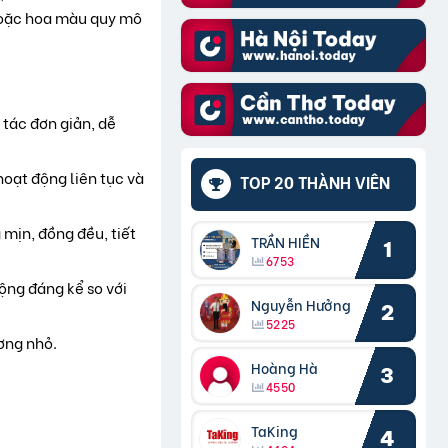
i hoặc hoa màu quy mô
 tác đơn giản, dễ
oạt động liên tục và
TOP 20 THÀNH VIÊN
mịn, đồng đều, tiết
TRẦN HIỀN
1
6753
ộng đáng kể so với
Nguyễn Hưởng
2
5225
ơng nhỏ.
Hoàng Hà
3
4550
TaKing
4