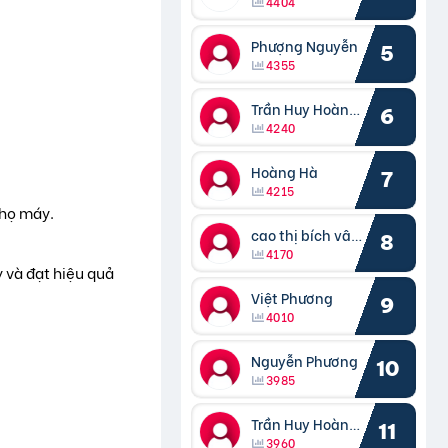
4404
Phượng Nguyễn
5
4355
Trần Huy Hoàng Bắc
6
4240
Hoàng Hà
7
4215
thọ máy.
cao thị bích vâng kiều
8
4170
 và đạt hiệu quả
Việt Phương
9
4010
Nguyễn Phương
10
3985
Trần Huy Hoàng Bắc
11
3960