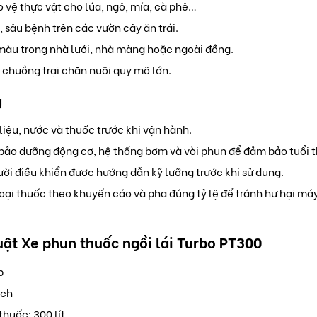
 vệ thực vật cho lúa, ngô, mía, cà phê…
, sâu bệnh trên các vườn cây ăn trái.
àu trong nhà lưới, nhà màng hoặc ngoài đồng.
 chuồng trại chăn nuôi quy mô lớn.
g
liệu, nước và thuốc trước khi vận hành.
ảo dưỡng động cơ, hệ thống bơm và vòi phun để đảm bảo tuổi 
ời điều khiển được hướng dẫn kỹ lưỡng trước khi sử dụng.
oại thuốc theo khuyến cáo và pha đúng tỷ lệ để tránh hư hại máy
uật Xe phun thuốc ngồi lái Turbo PT300
p
ích
thuốc: 300 lít