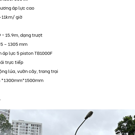
sương áp lực cao
0-11km/ giờ
9 ~ 15.9m, dạng trượt
65 – 1305 mm
 áp lực 5 piston TB1000F
ái trực tiếp
ng lúa, vườn cây, trang trại
mm *1300mm*1500mm
1