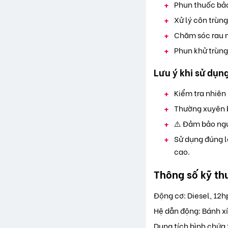
Phun thuốc bảo
Xử lý côn trùng
Chăm sóc rau m
Phun khử trùng
Lưu ý khi sử dụn
Kiểm tra nhiên 
Thường xuyên b
⚠️ Đảm bảo ngư
Sử dụng đúng l
cao.
Thông số kỹ th
Động cơ: Diesel, 12h
Hệ dẫn động: Bánh x
Dung tích bình chứa 