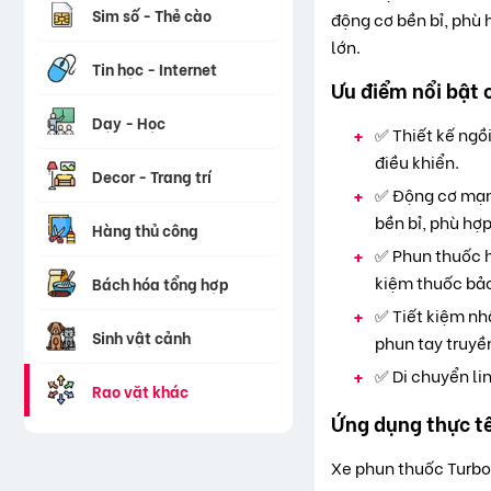
Sim số - Thẻ cào
động cơ bền bỉ, phù 
lớn.
Tin học - Internet
Ưu điểm nổi bật 
Dạy - Học
✅ Thiết kế ngồi
điều khiển.
Decor - Trang trí
✅ Động cơ mạnh
bền bỉ, phù hợp
Hàng thủ công
✅ Phun thuốc h
kiệm thuốc bảo
Bách hóa tổng hợp
✅ Tiết kiệm nh
Sinh vật cảnh
phun tay truyề
✅ Di chuyển li
Rao vặt khác
Ứng dụng thực t
Xe phun thuốc Turbo