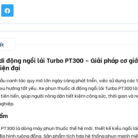
ết
i động ngồi lái Turbo PT300 – Giải pháp cơ giớ
iện đại
ầu canh tác quy mô lớn ngày càng phát triển, việc sử dụng các t
xu hướng tất yếu. Xe phun thuốc di động ngồi lái Turbo PT300 l
 tiên tiến, giúp người nông dân tiết kiệm công sức, thời gian và
nghiệp.
hẩm
PT300 là dòng máy phun thuốc thế hệ mới, thiết kế kiểu ngồi lái 
 địa hình ruộng đồng. Sản phẩm tích hợp hệ thống phun mạnh mẽ,