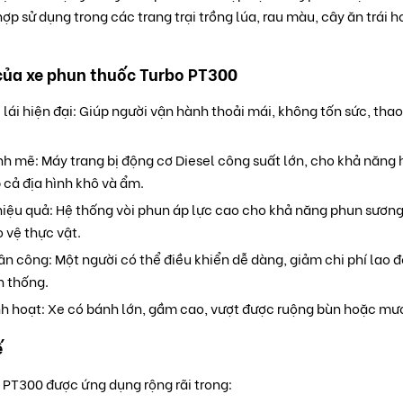
hợp sử dụng trong các trang trại trồng lúa, rau màu, cây ăn trá
của xe phun thuốc Turbo PT300
 lái hiện đại: Giúp người vận hành thoải mái, không tốn sức, thao
 mẽ: Máy trang bị động cơ Diesel công suất lớn, cho khả năng h
 cả địa hình khô và ẩm.
iệu quả: Hệ thống vòi phun áp lực cao cho khả năng phun sương 
 vệ thực vật.
ân công: Một người có thể điều khiển dễ dàng, giảm chi phí lao đ
n thống.
nh hoạt: Xe có bánh lớn, gầm cao, vượt được ruộng bùn hoặc mư
ế
 PT300 được ứng dụng rộng rãi trong: