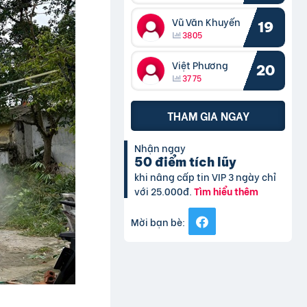
Vũ Văn Khuyến
19
3805
Việt Phương
20
3775
THAM GIA NGAY
Nhận ngay
50 điểm tích lũy
khi nâng cấp tin VIP 3 ngày chỉ
với 25.000đ.
Tìm hiểu thêm
Mời bạn bè: