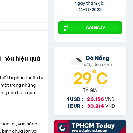
Ngày tham gia:
11-11-2023
GỌI NGAY
i hóa hiệu quả
Đà Nẵng
Mây đen u ám
29°C
hiết bị phun thuốc tự
à một trong những
TỶ GIÁ
 nâng cao hiệu quả
VND
1 USD :
26.156
VND
1 EUR :
30.214
tiện lợi, vận hành
 bình chứa lớn và