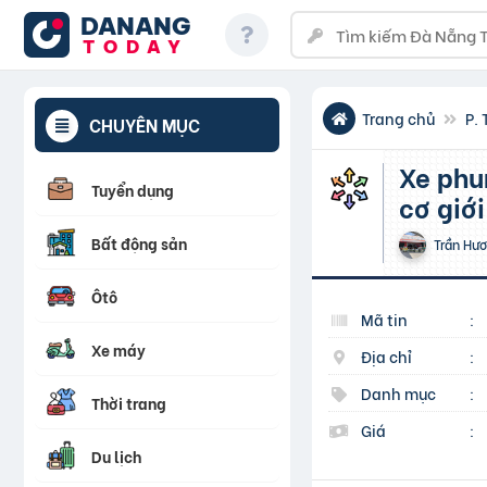
DANANG
TODAY
Trang chủ
P.
CHUYÊN MỤC
Xe phun thuốc di động ngồi lái Turbo PT300 – Giải pháp
Tuyển dụng
cơ giớ
Bất động sản
Trần Hư
Ôtô
Mã tin
:
Xe máy
Địa chỉ
:
Danh mục
:
Thời trang
Giá
:
Du lịch