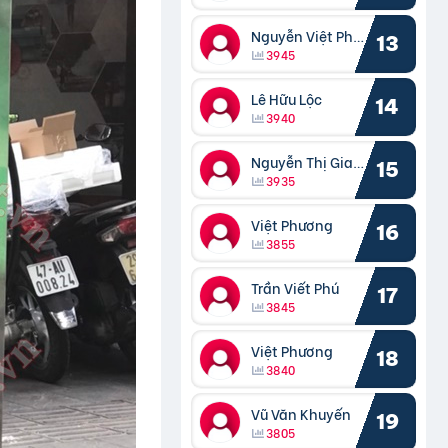
Nguyễn Việt Phương
13
3945
Lê Hữu Lộc
14
3940
Nguyễn Thị Giang
15
3935
Việt Phương
16
3855
Trần Viết Phú
17
3845
Việt Phương
18
3840
Vũ Văn Khuyến
19
3805