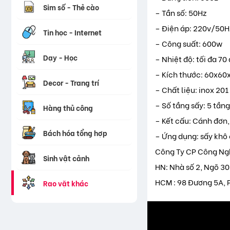
Sim số - Thẻ cào
– Tần số: 50Hz
– Điện áp: 220v/50H
Tin học - Internet
– Công suất: 600w
Dạy - Học
– Nhiệt độ: tối đa 70
– Kích thước: 60x60
Decor - Trang trí
– Chất liệu: inox 20
– Số tầng sấy: 5 tầng
Hàng thủ công
– Kết cấu: Cánh đơn,
Bách hóa tổng hợp
– Ứng dụng: sấy khô 
Công Ty CP Công Ng
Sinh vật cảnh
HN: Nhà số 2, Ngõ 3
HCM : 98 Đương 5A, 
Rao vặt khác