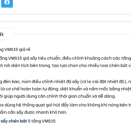
ết
ng VMS15 giá rẻ
tầng VMS15 giá sấy tiêu chuẩn, điều chỉnh khoảng cách các tầng
i nới diện tích bên trong, tạo lựa chọn cho nhiều loại chén bát 
g đèn báo, núm điều chỉnh nhiệt độ sấy (rơ le cài đặt nhiệt độ), 
 là cơ chế hoàn toàn tự động, diệt khuẩn và nấm mốc bằng nhiệt
i giúp người dùng căn chỉnh thời gian chuẩn và dễ dàng.
nox dùng hệ thống quạt gió hút đẩy làm cho không khí nóng bên 
ẩm cần sấy được nhanh khô hơn.
 sấy chén bát
5 tầng VMS15