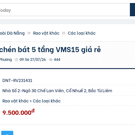
oài Đà Nẵng
Rao vặt khác
Các loại khác
y chén bát 5 tầng VMS15 giá rẻ
Phương
09:56 27/07/26
444
DNT-RV231431
Nhà Số 2-Ngõ 30 Chế Lan Viên, Cổ Nhuế 2, Bắc Từ Liêm
Rao vặt khác
>
Các loại khác
đ
9.500.000