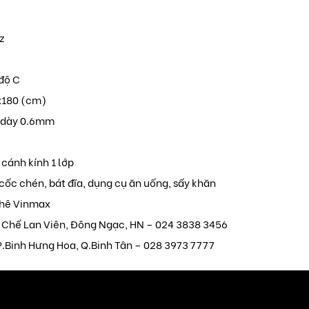
z
 độ C
x180 (cm)
1 dày 0.6mm
 cánh kính 1 lớp
cốc chén, bát đĩa, dụng cụ ăn uống, sấy khăn
hê Vinmax
0 Chế Lan Viên, Đông Ngạc, HN – 024 3838 3456
P.Binh Hưng Hoa, Q.Binh Tân – 028 3973 7777