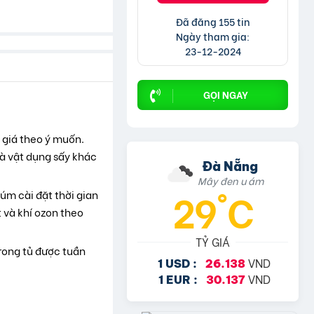
Đã đăng 155 tin
Ngày tham gia:
23-12-2024
GỌI NGAY
 giá theo ý muốn.
và vật dụng sấy khác
Đà Nẵng
Mây đen u ám
29°C
núm cài đặt thời gian
 và khí ozon theo
TỶ GIÁ
trong tủ được tuần
VND
1 USD :
26.138
VND
1 EUR :
30.137