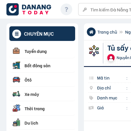
DANANG
TODAY
Trang chủ
Ng
CHUYÊN MỤC
Tủ sấ
Tuyển dụng
Nguyễn 
Bất động sản
Mã tin
:
Ôtô
Địa chỉ
:
Xe máy
Danh mục
:
Giá
:
Thời trang
Du lịch