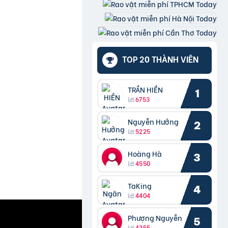
TOP 20 THÀNH VIÊN
TRẦN HIỀN
1
6753
Nguyễn Hưởng
2
5225
Hoàng Hà
3
4550
TaKing
4
4404
Phượng Nguyễn
5
4355