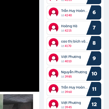
Trần Huy Hoàng Bắc
6
4240
Hoàng Hà
7
4215
cao thị bích vâng kiều
8
4170
Việt Phương
9
4010
Nguyễn Phương
10
3985
Trần Huy Hoàng Bắc
11
3960
Việt Phương
12
3945