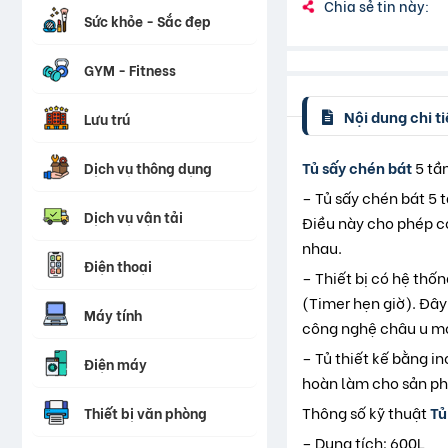
Chia sẻ tin này:
Sức khỏe - Sắc đẹp
GYM - Fitness
Nội dung chi ti
Lưu trú
Tủ sấy chén bát
5 tầ
Dịch vụ thông dụng
– Tủ sấy chén bát 5 
Dịch vụ vận tải
Điều này cho phép cơ
nhau.
Điện thoại
– Thiết bị có hệ thốn
(Timer hẹn giờ). Đây
Máy tính
công nghệ châu u mớ
– Tủ thiết kế bằng i
Điện máy
hoàn làm cho sản ph
Thông số kỹ thuật
Tủ
Thiết bị văn phòng
– Dung tích: 600L