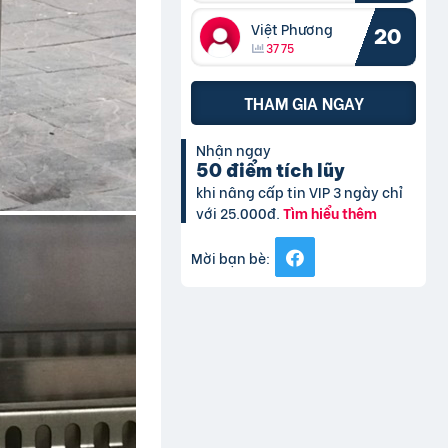
Việt Phương
20
3775
THAM GIA NGAY
Nhận ngay
50 điểm tích lũy
khi nâng cấp tin VIP 3 ngày chỉ
với 25.000đ.
Tìm hiểu thêm
Mời bạn bè: