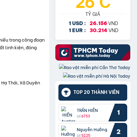
26°C
TỶ GIÁ
VND
1 USD :
26.156
VND
1 EUR :
30.214
thiếu trong công đoạn
t linh kiện, đóng
 Hạ Thái, Xã Duyên
TOP 20 THÀNH VIÊN
TRẦN HIỀN
1
6753
Nguyễn Hưởng
2
5225