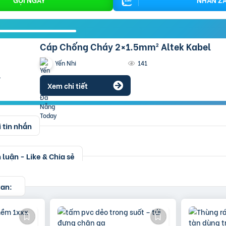
Cáp Chống Cháy 2×1.5mm² Altek Kabel
Yến Nhi
141
Xem chi tiết
 tin nhắn
luận - Like & Chia sẻ
uan: