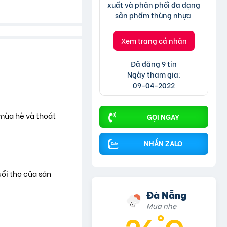
xuất và phân phối đa dạng 
sản phẩm thùng nhựa 
Danpla, Pallet nhựa, Mút 
xốp EVA, Mút xốp PU FOAM. 
Xem trang cá nhân
Các sản phẩm đều được 
thiết kế theo yêu cầu của 
Đã đăng 9 tin
khách hàng
Ngày tham gia:
09-04-2022
mùa hè và thoát
GỌI NGAY
NHẮN ZALO
uổi thọ của sản
Đà Nẵng
Mưa nhẹ