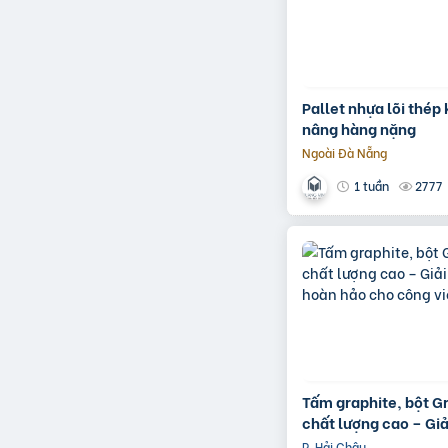
Pallet nhựa lõi thép
nâng hàng nặng
Ngoài Đà Nẵng
2777
1 tuần
Tấm graphite, bột G
chất lượng cao – Gi
hoàn hảo cho công v
P. Hải Châu