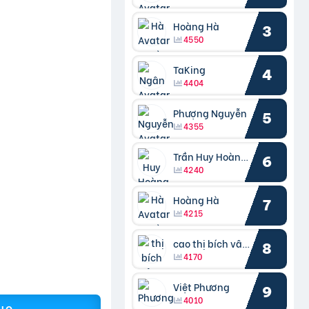
Hoàng Hà
3
4550
TaKing
4
4404
Phượng Nguyễn
5
4355
Trần Huy Hoàng Bắc
6
4240
Hoàng Hà
7
4215
cao thị bích vâng kiều
8
4170
Việt Phương
9
4010
ALO