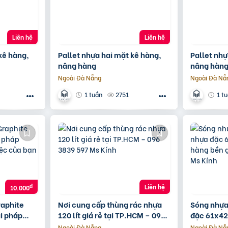
Liên hệ
Liên hệ
 kê hàng,
Pallet nhựa hai mặt kê hàng,
Pallet nh
nâng hàng
nâng hàn
Ngoài Đà Nẵng
Ngoài Đà Nẵ
2751
1 tuần
1 t
đ
Liên hệ
10.000
raphite
Nơi cung cấp thùng rác nhựa
Sóng nhựa 
ải pháp
120 lít giá rẻ tại TP.HCM – 096
đặc 61x4
iệc của
3839 597 Ms Kính
bền giá rẻ
Ngoài Đà Nẵng
Ngoài Đà Nẵ