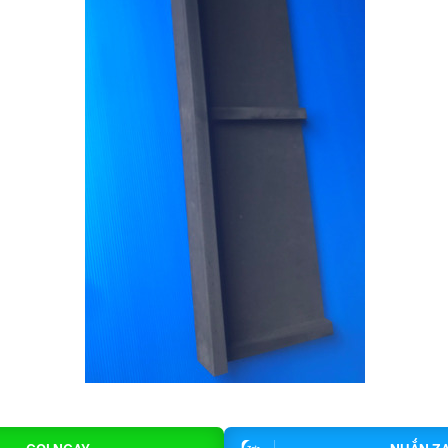
GỌI NGAY
NHẮN Z