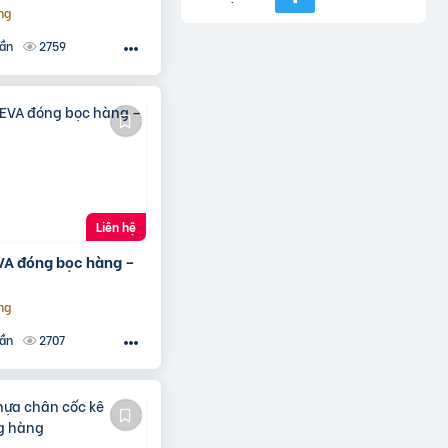
ng
2759
uần
Liên hệ
VA đóng bọc hàng –
ng
2707
uần