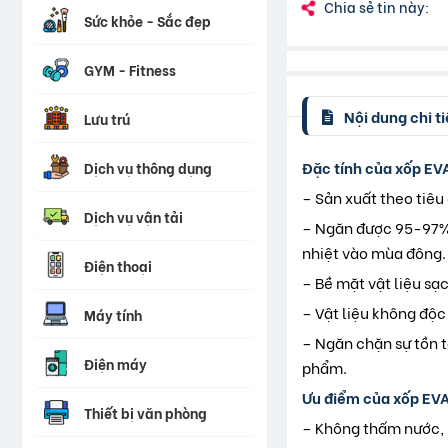
Chia sẻ tin này:
Sức khỏe - Sắc đẹp
GYM - Fitness
Nội dung chi ti
Lưu trú
Đặc tính của xốp EV
Dịch vụ thông dụng
– Sản xuất theo tiê
Dịch vụ vận tải
– Ngăn được 95-97% 
nhiệt vào mùa đông.
Điện thoại
– Bề mặt vật liệu sạ
– Vật liệu không độc 
Máy tính
– Ngăn chặn sự tồn t
Điện máy
phẩm.
Ưu điểm của xốp EVA
Thiết bị văn phòng
– Không thấm nước, 