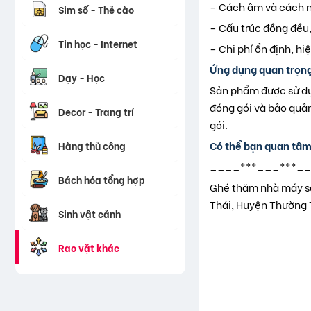
– Cách âm và cách n
Sim số - Thẻ cào
– Cấu trúc đồng đều,
Tin học - Internet
– Chi phí ổn định, h
Ứng dụng quan trọng
Dạy - Học
Sản phẩm được sử dụn
đóng gói và bảo quản
Decor - Trang trí
gói.
Có thể bạn quan tâm
Hàng thủ công
____***___***_
Bách hóa tổng hợp
Ghé thăm nhà máy sả
Thái, Huyện Thường T
Sinh vật cảnh
Rao vặt khác