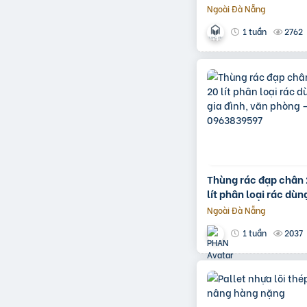
Ngoài Đà Nẵng
2762
1 tuần
Thùng rác đạp chân 
lít phân loại rác dùn
đình, văn phòng – 
Ngoài Đà Nẵng
2037
1 tuần