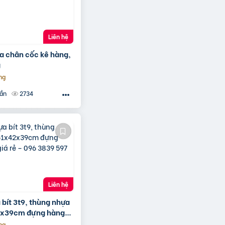
Liên hệ
ựa chân cốc kê hàng,
g
ng
2734
uần
Liên hệ
bít 3t9, thùng nhựa
2x39cm đựng hàng
 – 096 3839 597 Ms
ng