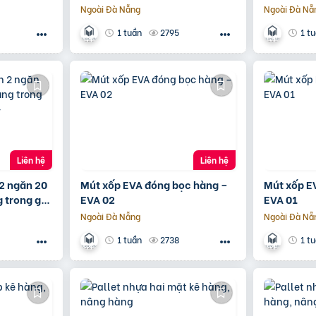
Ngoài Đà Nẵng
Ngoài Đà Nẵ
2795
1 tuần
1 t
Liên hệ
Liên hệ
2 ngăn 20
Mút xốp EVA đóng bọc hàng –
Mút xốp E
g trong gia
EVA 02
EVA 01
0963839597
Ngoài Đà Nẵng
Ngoài Đà Nẵ
2738
1 tuần
1 t