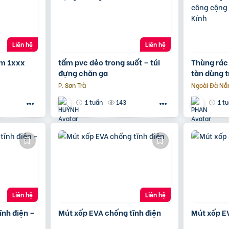
Liên hệ
Liên hệ
ềm 1xxx
tấm pvc dẻo trong suốt – túi
Thùng rác 
đựng chăn ga
tàn dùng t
công cộng
P. Sơn Trà
Ngoài Đà Nẵ
Kính
143
1 tuần
1 t
Liên hệ
Liên hệ
ĩnh điện –
Mút xốp EVA chống tĩnh điện
Mút xốp EV