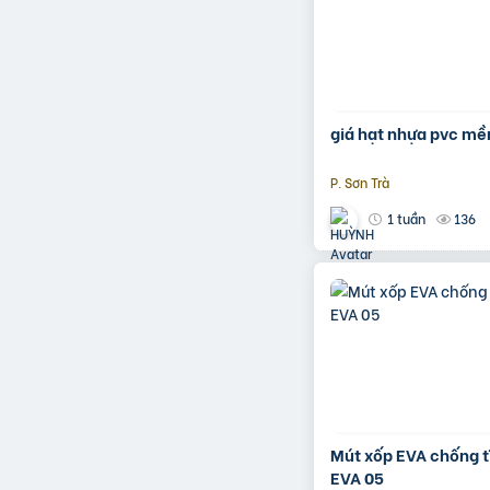
giá hạt nhựa pvc m
P. Sơn Trà
136
1 tuần
Mút xốp EVA chống t
EVA 05