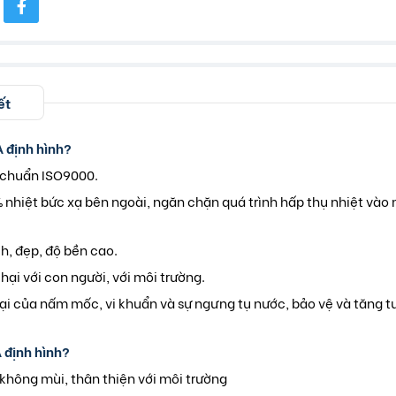
ết
A định hình?
u chuẩn ISO9000.
nhiệt bức xạ bên ngoài, ngăn chặn quá trình hấp thụ nhiệt vào 
ch, đẹp, độ bền cao.
hại với con người, với môi trường.
ại của nấm mốc, vi khuẩn và sự ngưng tụ nước, bảo vệ và tăng t
 định hình?
không mùi, thân thiện với môi trường