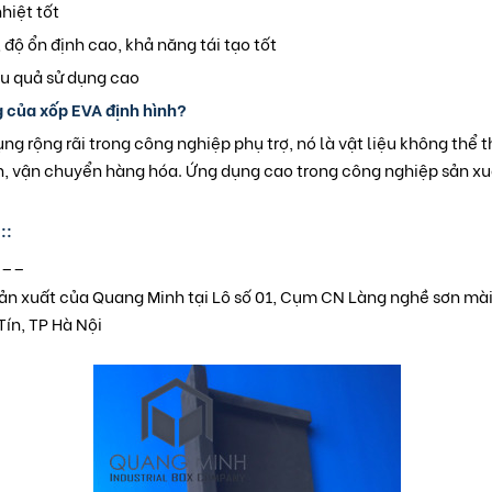
hiệt tốt
 độ ổn định cao, khả năng tái tạo tốt
iệu quả sử dụng cao
 của xốp EVA định hình?
g rộng rãi trong công nghiệp phụ trợ, nó là vật liệu không thể 
, vận chuyển hàng hóa. Ứng dụng cao trong công nghiệp sản xuấ
::
___
n xuất của Quang Minh tại Lô số 01, Cụm CN Làng nghề sơn mài
ín, TP Hà Nội