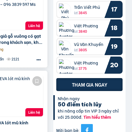
Trần Viết Phú
17
3845
Việt Phương
Liên hệ
18
3840
giả gỗ vuông có gạt
rong khách sạn, khu
Vũ Văn Khuyến
19
 – 096 3839 597 Ms
ng
3805
2121
uần
Việt Phương
20
3775
THAM GIA NGAY
Nhận ngay
50 điểm tích lũy
khi nâng cấp tin VIP 3 ngày chỉ
Liên hệ
với 25.000đ.
Tìm hiểu thêm
A lót mũ kính
Mời bạn bè: