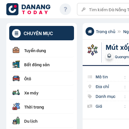
DANANG
TODAY
Trang chủ
Ng
CHUYÊN MỤC
Mút x
Tuyển dụng
Quangm
Bất động sản
Mã tin
:
Ôtô
Địa chỉ
:
Xe máy
Danh mục
:
Giá
:
Thời trang
Du lịch