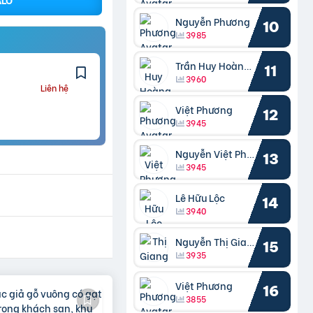
Nguyễn Phương
10
3985
Trần Huy Hoàng Bắc
11
3960
Liên hệ
Việt Phương
12
3945
Nguyễn Việt Phương
13
3945
Lê Hữu Lộc
14
3940
Nguyễn Thị Giang
15
3935
Việt Phương
16
3855