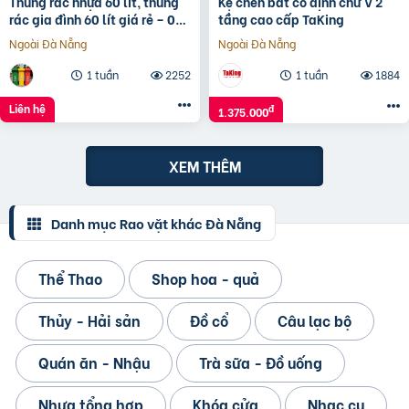
Thùng rác nhựa 60 lít, thùng
Kệ chén bát cố định chữ V 2
rác gia đình 60 lít giá rẻ – 096
tầng cao cấp TaKing
3839 597 Ms Kính
Ngoài Đà Nẵng
Ngoài Đà Nẵng
1 tuần
2252
1 tuần
1884
Liên hệ
đ
1.375.000
XEM THÊM
Danh mục Rao vặt khác Đà Nẵng
Thể Thao
Shop hoa - quả
Thủy - Hải sản
Đồ cổ
Câu lạc bộ
Quán ăn - Nhậu
Trà sữa - Đồ uống
Nhựa tổng hợp
Khóa cửa
Nhạc cụ