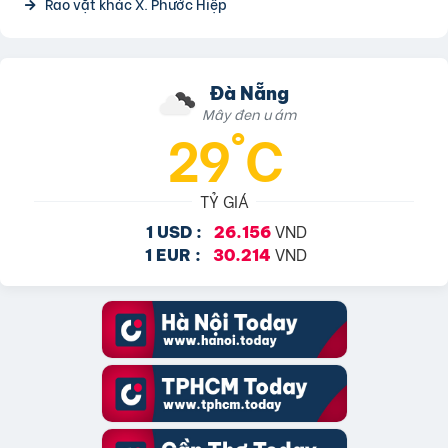
Rao vặt khác X. Phước Hiệp
Đà Nẵng
Mây đen u ám
29°C
TỶ GIÁ
VND
1 USD :
26.156
VND
1 EUR :
30.214