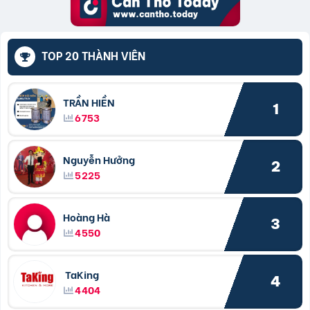
TOP 20 THÀNH VIÊN
TRẦN HIỀN
1
6753
Nguyễn Hưởng
2
5225
Hoàng Hà
3
4550
TaKing
4
4404