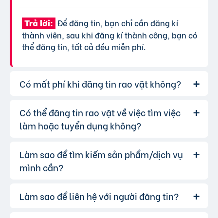
Để đăng tin, bạn chỉ cần đăng kí
Trả lời:
thành viên, sau khi đăng kí thành công, bạn có
thể đăng tin, tất cả đều miễn phí.
Có mất phí khi đăng tin rao vặt không?
Có thể đăng tin rao vặt về việc tìm việc
Chúng tôi cung cấp gói đăng tin miễn
Trả lời:
phí cơ bản cho tất cả người dùng. Tuy nhiên, để
làm hoặc tuyển dụng không?
tăng hiệu quả quảng cáo và được ưu tiên hiển
thị, bạn có thể lựa chọn các gói dịch vụ nâng
Làm sao để tìm kiếm sản phẩm/dịch vụ
Hoàn toàn có thể. Website của chúng
Trả lời:
cấp với chi phí hợp lý, xem thêm
phí dịch vụ tin
tôi hỗ trợ đăng tin tuyển dụng và tìm việc làm.
mình cần?
VIP
.
Bạn chỉ cần chọn đúng chuyên mục và điền đầy
đủ thông tin.
Làm sao để liên hệ với người đăng tin?
Bạn có thể sử dụng công cụ tìm kiếm
Trả lời:
trên website, nhập từ khóa liên quan đến sản