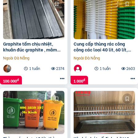
Graphite tấm chịu nhiệt,
Cung cấp thùng rác công
khuân đúc graphite , mâm
cộng các loại 40 lit, 60 lít,
khuấy, trục khuấy Graphite
120 lít, 240 lít, 660 lít
Ngoài Đà Nẵng
Ngoài Đà Nẵng
cho bể mạ
0911041000
1 tuần
2374
1 tuần
2603
đ
đ
100.000
1.000