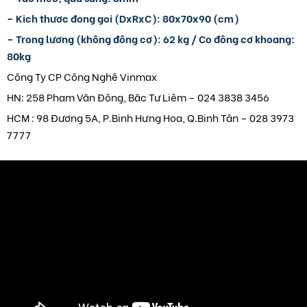
– Kich thươc đong goi (DxRxC): 80x70x90 (cm)
– Trong lương (không đông cơ): 62 kg / Co đông cơ khoang:
80kg
Công Ty CP Công Nghê Vinmax
HN: 258 Pham Văn Đông, Băc Tư Liêm – 024 3838 3456
HCM : 98 Đương 5A, P.Binh Hưng Hoa, Q.Binh Tân – 028 3973
7777