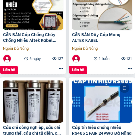
CẦN BÁN Cáp Chống Cháy
CẦN BÁN Dây Cáp Mạng
Chống Nhiễu Altek Kabel
ALTEK KABEL
NHIỆT ĐỘ CHÁY 950 độ C
Ngoài Đà Nẵng
Ngoài Đà Nẵng
6 ngày
137
1 tuần
131
Liên hệ
Liên hệ
Cầu chì công nghiệp, cầu chì
Cáp tín hiệu chống nhiễu
trung thế, cầu chì tủ điện, cầu
RS485 1 PAIR 24AWG Đà Nẵng