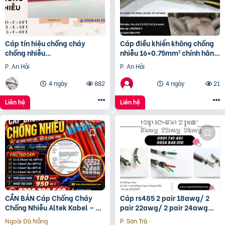
Cáp tín hiệu chống cháy
Cáp điều khiển không chống
chống nhiễu
nhiễu 16×0.75mm² chính hãng
2×1.0mm2/2×1.5mm2/2×2.5mm2
Altek Kabel Đà Nẵng, Huế
P. An Hải
P. An Hải
Altek Kabel
4 ngày
882
4 ngày
21
Liên hệ
Liên hệ
CẦN BÁN Cáp Chống Cháy
Cáp rs485 2 pair 18awg/ 2
Chống Nhiễu Altek Kabel – An
pair 22awg/ 2 pair 24awg
Toàn Tuyệt Đối
Altek Kabel
Ngoài Đà Nẵng
P. Sơn Trà