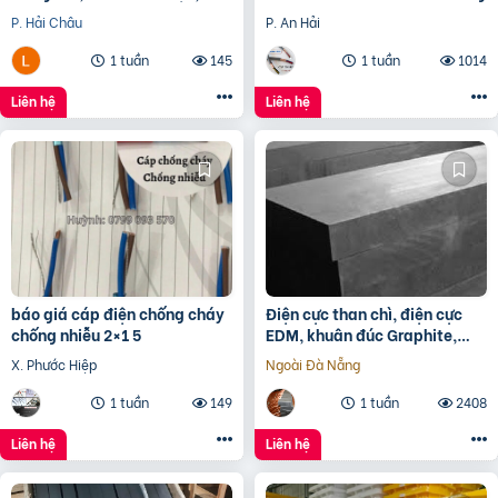
chì trạm biến áp, cầu chì tự
P. Hải Châu
P. An Hải
rơi
1 tuần
145
1 tuần
1014
Liên hệ
Liên hệ
báo giá cáp điện chống cháy
Điện cực than chì, điện cực
chống nhiễu 2×1 5
EDM, khuân đúc Graphite,
gioăng Graphite,
X. Phước Hiệp
Ngoài Đà Nẵng
1 tuần
149
1 tuần
2408
Liên hệ
Liên hệ