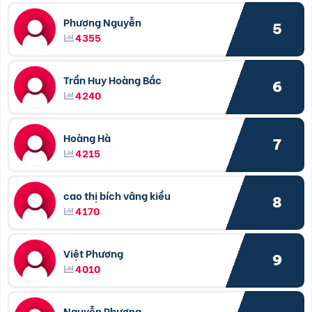
Phượng Nguyễn
5
4355
Trần Huy Hoàng Bắc
6
4240
Hoàng Hà
7
4215
cao thị bích vâng kiều
8
4170
Việt Phương
9
4010
Nguyễn Phương