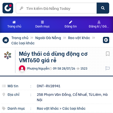
Trang chủ
Danh mục
Đăng tin
Đăng kí / Đăng nhập
Trang chủ
Ngoài Đà Nẵng
Rao vặt khác
Các loại khác
Máy thái cá dùng động cơ
VMT650 giá rẻ
Phượng Nguyễn
09:58 28/07/26
1523
Mã tin
:
DNT-RV28941
Địa chỉ
:
258 Phạm Văn Đồng, Cổ Nhuế, Từ Liêm, Hà
Nội
Danh mục
:
Rao vặt khác
>
Các loại khác