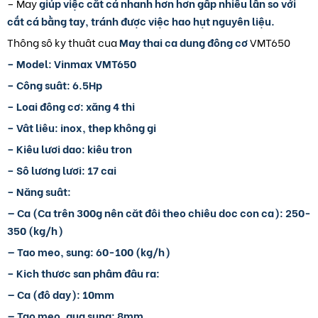
– May
giúp việc cắt cá nhanh hơn hơn gấp nhiều lần so với
cắt cá bằng tay, tránh được việc hao hụt nguyên liệu.
Thông sô ky thuât cua
May thai ca dung đông cơ
VMT650
– Model: Vinmax VMT650
– Công suât: 6.5Hp
– Loai đông cơ: xăng 4 thi
– Vât liêu: inox, thep không gi
– Kiêu lươi dao: kiêu tron
– Sô lương lươi: 17 cai
– Năng suât:
— Ca (Ca trên 300g nên căt đôi theo chiêu doc con ca): 250-
350 (kg/h)
— Tao meo, sung: 60-100 (kg/h)
– Kich thươc san phâm đâu ra:
— Ca (đô day): 10mm
— Tao meo, qua sung: 8mm