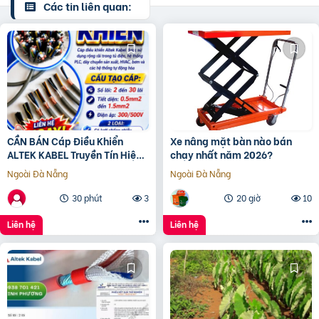
Các tin liên quan:
CẦN BÁN Cáp Điều Khiển
Xe nâng mặt bàn nào bán
ALTEK KABEL Truyền Tín Hiệu
chạy nhất năm 2026?
Tốt
Ngoài Đà Nẵng
Ngoài Đà Nẵng
30 phút
3
20 giờ
10
Liên hệ
Liên hệ