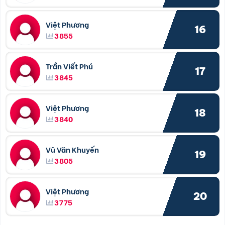
Việt Phương
16
3855
Trần Viết Phú
17
3845
Việt Phương
18
3840
Vũ Văn Khuyến
19
3805
Việt Phương
20
3775