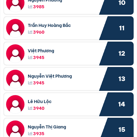
10
3985
Trần Huy Hoàng Bắc
11
3960
Việt Phương
12
3945
Nguyễn Việt Phương
13
3945
Lê Hữu Lộc
14
3940
Nguyễn Thị Giang
15
3935