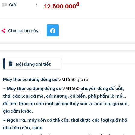
đ
12.500.000
Giá
:
Chia sẻ tin này:
Nội dung chi tiết
May thai ca dung đông cơ
VMT650 gia re
–
May thai ca dung đông cơ
VMT650
chuyên dùng để cắt,
thái các loại cá mè, cá mương, cá biển, phế phẩm lò mổ…
để làm thức ăn cho một số loại thủy sản và các loại gia súc,
gia cầm khác.
– Ngoài ra, máy còn có thể cắt, thái được các loại quả nhỏ
như táo mèo, sung