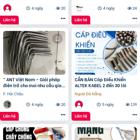
4 ngày
20
4 ngày
24
Liên hệ
Liên hệ
“ ANT Việt Nam – Giải pháp
CẦN BÁN Cáp Điều Khiển
điện trở cho mọi nhu cầu gia
ALTEK KABEL 2 đến 30 lõi
nhiệt.”
P. Hải Châu
Ngoài Đà Nẵng
4 ngày
20
5 ngày
139
Liên hệ
Liên hệ