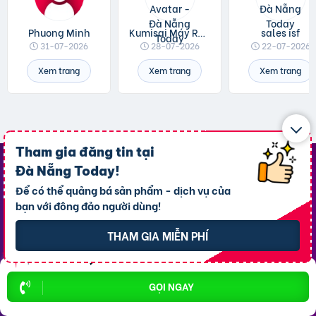
Phuong Minh
Kumisai Máy Rửa Xe
sales isf
31-07-2026
28-07-2026
22-07-2026
Xem trang
Xem trang
Xem trang
Tham gia đăng tin tại
Đà Nẵng Today
!
Top Khu Vực Nổi Bật
Để có thể quảng bá sản phẩm - dịch vụ của
bạn với đông đảo người dùng!
P. An Hải
P. Thanh Khê
THAM GIA MIỄN PHÍ
P. Hải Châu
P. Sơn Trà
P. Cẩm Lệ
P. Hòa Cường
GỌI NGAY
P. Ngũ Hành Sơn
P. Hòa Khánh