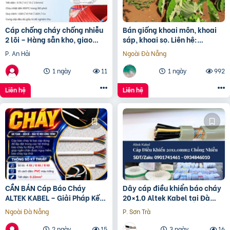
Cáp chống cháy chống nhiễu
Bán giống khoai môn, khoai
2 lõi – Hàng sẵn kho, giao
sáp, khoai sọ. Liên hệ:
nhanh toàn quốc Đà Nẵng, HN
0937392133 Ms.Hằng
P. An Hải
Ngoài Đà Nẵng
1 ngày
11
1 ngày
992
Liên hệ
Liên hệ
CẦN BÁN Cáp Báo Cháy
Dây cáp điều khiển báo cháy
ALTEK KABEL – Giải Pháp Kết
20×1.0 Altek Kabel tại Đà
Nối An Toàn Cho Hệ Thống
Nẵng
Ngoài Đà Nẵng
P. Sơn Trà
Báo Cháy
2 ngày
15
3 ngày
16