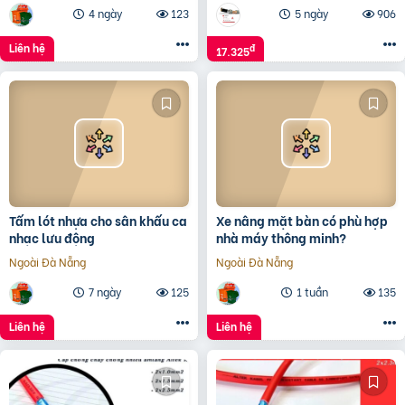
4 ngày
123
5 ngày
906
Liên hệ
đ
17.325
Tấm lót nhựa cho sân khấu ca
Xe nâng mặt bàn có phù hợp
nhạc lưu động
nhà máy thông minh?
Ngoài Đà Nẵng
Ngoài Đà Nẵng
7 ngày
125
1 tuần
135
Liên hệ
Liên hệ