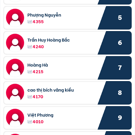
Phượng Nguyễn
5
4355
Trần Huy Hoàng Bắc
6
4240
Hoàng Hà
7
4215
cao thị bích vâng kiều
8
4170
Việt Phương
9
4010