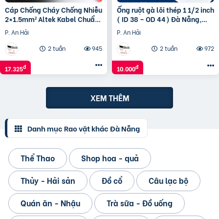
Cáp Chống Cháy Chống Nhiễu
Ống ruột gà lõi thép 1 1/2 inch
2×1.5mm² Altek Kabel Chuẩn
( ID 38 – OD 44) Đà Nẵng,
IEC 60331: Quy Cách và Ứng
Quảng Nam, Quảng Ngãi
P. An Hải
P. An Hải
Dụng
2 tuần
945
2 tuần
972
đ
đ
17.325
10.000
XEM THÊM
Danh mục Rao vặt khác Đà Nẵng
Thể Thao
Shop hoa - quả
Thủy - Hải sản
Đồ cổ
Câu lạc bộ
Quán ăn - Nhậu
Trà sữa - Đồ uống