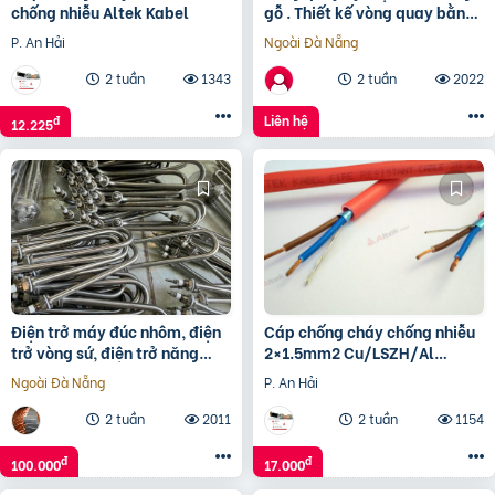
chống nhiễu Altek Kabel
gỗ . Thiết kế vòng quay bằng
gỗ thông/ gỗ beech uy tín giá
P. An Hải
Ngoài Đà Nẵng
rẻ
2 tuần
1343
2 tuần
2022
Liên hệ
đ
12.225
Điện trở máy đúc nhôm, điện
Cáp chống cháy chống nhiễu
trở vòng sứ, điện trở năng
2×1.5mm2 Cu/LSZH/Al
lượng mặt trời
Foil/LSZH
Ngoài Đà Nẵng
P. An Hải
2 tuần
2011
2 tuần
1154
đ
đ
100.000
17.000