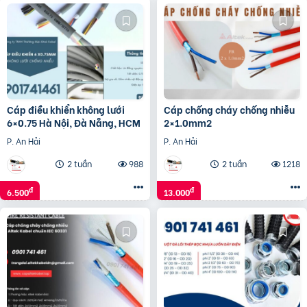
Cáp điều khiển không lưới
Cáp chống cháy chống nhiễu
6×0.75 Hà Nội, Đà Nẵng, HCM
2×1.0mm2
P. An Hải
P. An Hải
2 tuần
988
2 tuần
1218
đ
đ
6.500
13.000