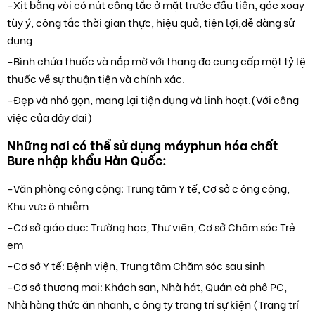
-Xịt bằng vòi có nút công tắc ở mặt trước đầu tiên, góc xoay
tùy ý, công tắc thời gian thực, hiệu quả, tiện lợi,dễ dàng sử
dụng
-Bình chứa thuốc và nắp mờ với thang đo cung cấp một tỷ lệ
thuốc về sự thuận tiện và chính xác.
-Đẹp và nhỏ gọn, mang lại tiện dụng và linh hoạt.(Với công
việc của dây đai)
Những nơi có thể sử dụng máyphun hóa chất
Bure nhập khẩu Hàn Quốc:
-Văn phòng công cộng: Trung tâm Y tế, Cơ sở c ông cộng,
Khu vực ô nhiễm
-Cơ sở giáo dục: Trường học, Thư viện, Cơ sở Chăm sóc Trẻ
em
-Cơ sở Y tế: Bệnh viện, Trung tâm Chăm sóc sau sinh
-Cơ sở thương mại: Khách sạn, Nhà hát, Quán cà phê PC,
Nhà hàng thức ăn nhanh, c ông ty trang trí sự kiện (Trang trí