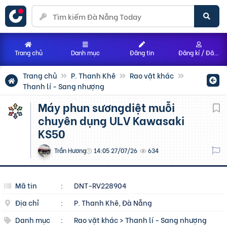
Trang chủ
Danh mục
Đăng tin
Đăng kí / Đăng nhập
Trang chủ
P. Thanh Khê
Rao vặt khác
Thanh lí - Sang nhượng
Máy phun sươngdiệt muỗi
chuyên dụng ULV Kawasaki
KS50
Trần Hương
14:05 27/07/26
634
Mã tin
:
DNT-RV228904
Địa chỉ
:
P. Thanh Khê, Đà Nẵng
Danh mục
:
Rao vặt khác
>
Thanh lí - Sang nhượng