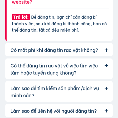
website?
Để đăng tin, bạn chỉ cần đăng kí
Trả lời:
thành viên, sau khi đăng kí thành công, bạn có
thể đăng tin, tất cả đều miễn phí.
Có mất phí khi đăng tin rao vặt không?
Có thể đăng tin rao vặt về việc tìm việc
Chúng tôi cung cấp gói đăng tin miễn
Trả lời:
phí cơ bản cho tất cả người dùng. Tuy nhiên, để
làm hoặc tuyển dụng không?
tăng hiệu quả quảng cáo và được ưu tiên hiển
thị, bạn có thể lựa chọn các gói dịch vụ nâng
Làm sao để tìm kiếm sản phẩm/dịch vụ
Hoàn toàn có thể. Website của chúng
Trả lời:
cấp với chi phí hợp lý, xem thêm
phí dịch vụ tin
tôi hỗ trợ đăng tin tuyển dụng và tìm việc làm.
mình cần?
VIP
.
Bạn chỉ cần chọn đúng chuyên mục và điền đầy
đủ thông tin.
Làm sao để liên hệ với người đăng tin?
Bạn có thể sử dụng công cụ tìm kiếm
Trả lời:
trên website, nhập từ khóa liên quan đến sản