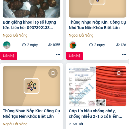
Bán giống khoai sọ số lượng
Thùng Nhựa Nắp Kín: Công Cụ
lớn. Liên hệ: 0937392133
Nhỏ Tạo Nên Khác Biệt Lớn
Ms.Hằng
Ngoài Đà Nẵng
Ngoài Đà Nẵng
2 ngày
1055
2 ngày
126
Liên hệ
Liên hệ
Thùng Nhựa Nắp Kín: Công Cụ
Cáp tín hiệu chống cháy,
Nhỏ Tạo Nên Khác Biệt Lớn
chống nhiễu 2×1.5 có kiểm
định
Ngoài Đà Nẵng
P. An Hải