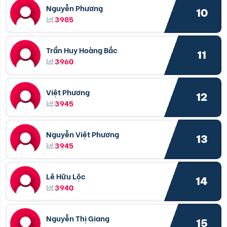
Nguyễn Phương
10
3985
Trần Huy Hoàng Bắc
11
3960
Việt Phương
12
3945
Nguyễn Việt Phương
13
3945
Lê Hữu Lộc
14
3940
Nguyễn Thị Giang
15