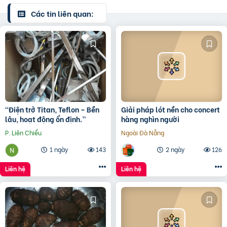
Các tin liên quan:
“Điện trở Titan, Teflon – Bền
Giải pháp lót nền cho concert
lâu, hoạt động ổn định.”
hàng nghìn người
P. Liên Chiểu
Ngoài Đà Nẵng
1 ngày
143
2 ngày
126
Liên hệ
Liên hệ