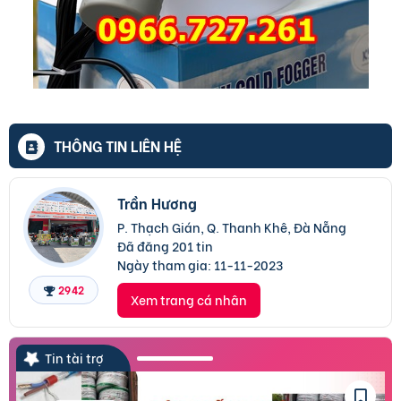
THÔNG TIN LIÊN HỆ
Trần Hương
P. Thạch Gián, Q. Thanh Khê, Đà Nẵng
Đã đăng 201 tin
Ngày tham gia:
11-11-2023
2942
Xem trang cá nhân
Tin tài trợ