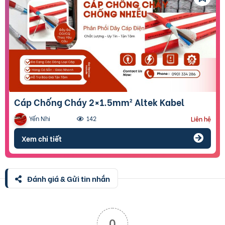
Cáp Chống Cháy 2×1.5mm² Altek Kabel
Yến Nhi
142
Liên hệ
Xem chi tiết
Đánh giá & Gửi tin nhắn
0