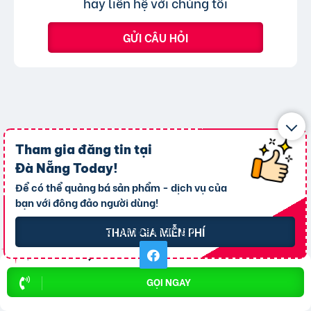
hãy liên hệ với chúng tôi
GỬI CÂU HỎI
Chào mừng
Tham gia đăng tin tại
THÀNH VIÊN MỚI
Đà Nẵng Today
!
Để có thể quảng bá sản phẩm - dịch vụ của
THAM GIA NGAY
bạn với đông đảo người dùng!
Mời bạn bè tham gia:
THAM GIA MIỄN PHÍ
GỌI NGAY