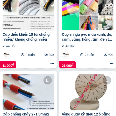
Cáp điều khiển 10 lõi chống
Cuộn nhựa pvc màu xanh, đỏ,
nhiễu/ không chống nhiễu
cam, vàng, hồng, tím, đen tại
Hà Nội, Hồ Chí Minh
P. An Hải
P. An Hải
2 tuần
896
2 tuần
904
đ
đ
11.000
21.000
Cáp chống cháy 2×1.5mm2
Vòng quay kỳ diệu 12 ô bẵng