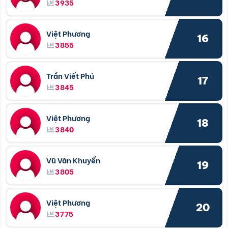
3935
Việt Phương
16
3855
Trần Viết Phú
17
3845
Việt Phương
18
3840
Vũ Văn Khuyến
19
3805
Việt Phương
20
3775