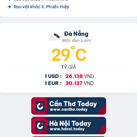
Rao vặt khác X. Phước Hiệp
Đà Nẵng
Mây đen u ám
29°C
TỶ GIÁ
VND
1 USD :
26.138
VND
1 EUR :
30.137