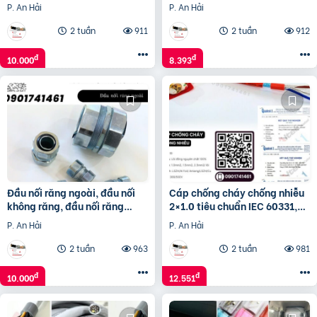
Nẵng
và phân phối giá sỉ
P. An Hải
P. An Hải
2 tuần
911
2 tuần
912
đ
đ
10.000
8.393
Đầu nối răng ngoài, đầu nối
Cáp chống cháy chống nhiễu
không răng, đầu nối răng
2×1.0 tiêu chuẩn IEC 60331,
trong, khớp nối
BS 6387
P. An Hải
P. An Hải
2 tuần
963
2 tuần
981
đ
đ
10.000
12.551