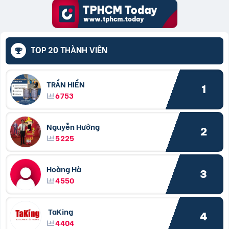
TOP 20 THÀNH VIÊN
TRẦN HIỀN
1
6753
Nguyễn Hưởng
2
5225
Hoàng Hà
3
4550
TaKing
4
4404