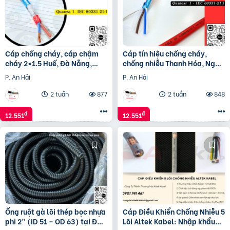
Cáp chống cháy, cáp chậm
Cáp tín hiệu chống cháy,
cháy 2×1.5 Huế, Ðà Nẵng,
chống nhiễu Thanh Hóa, Nghệ
Quảng Nam, Quảng Ngãi,
An, Hà Tĩnh, Quảng Bình,
P. An Hải
P. An Hải
Bình Ðịnh
Quảng Trị
2 tuần
877
2 tuần
848
đ
đ
12.551
12.551
Ống ruột gà lõi thép bọc nhựa
Cáp Điều Khiển Chống Nhiễu 5
phi 2” (ID 51 – OD 63) tại Đà
Lõi Altek Kabel: Nhập khẩu