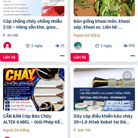
Cáp chống cháy chống nhiễu
Bán giống khoai môn, khoai
2 lõi – Hàng sẵn kho, giao
sáp, khoai sọ. Liên hệ:
nhanh toàn quốc Đà Nẵng, HN
0937392133 Ms.Hằng
P. An Hải
Ngoài Đà Nẵng
2 ngày
15
2 ngày
995
Liên hệ
Liên hệ
CẦN BÁN Cáp Báo Cháy
Dây cáp điều khiển báo cháy
ALTEK KABEL – Giải Pháp Kết
20×1.0 Altek Kabel tại Đà
Nối An Toàn Cho Hệ Thống
Nẵng
Ngoài Đà Nẵng
P. Sơn Trà
Báo Cháy