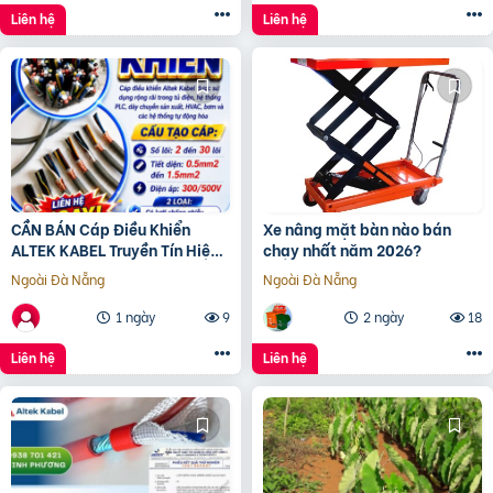
Liên hệ
Liên hệ
CẦN BÁN Cáp Điều Khiển
Xe nâng mặt bàn nào bán
ALTEK KABEL Truyền Tín Hiệu
chạy nhất năm 2026?
Tốt
Ngoài Đà Nẵng
Ngoài Đà Nẵng
1 ngày
9
2 ngày
18
Liên hệ
Liên hệ