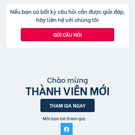
hình thức xem nhanh hoặc truy cập trực tiếp
Không, trang web chỉ chấp nhận các
Trả lời:
Nếu bạn có bất kỳ câu hỏi cần được giải đáp,
bài đăng.
tin đăng sử dụng tiếng Việt có dấu.
hãy liên hệ với chúng tôi
GỬI CÂU HỎI
Chào mừng
THÀNH VIÊN MỚI
THAM GIA NGAY
Mời bạn bè tham gia: