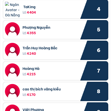
TaKing
4
4404
Phượng Nguyễn
5
4355
Trần Huy Hoàng Bắc
6
4240
Hoàng Hà
7
4215
cao thị bích vâng kiều
8
4170
Việt Phương