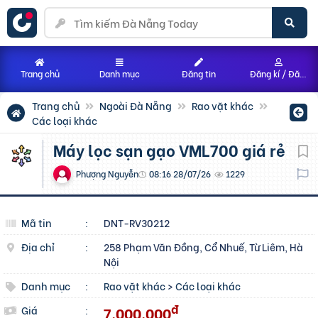
Trang chủ
Danh mục
Đăng tin
Đăng kí / Đăng nhập
Trang chủ
Ngoài Đà Nẵng
Rao vặt khác
Các loại khác
Máy lọc sạn gạo VML700 giá rẻ
Phượng Nguyễn
08:16 28/07/26
1229
Mã tin
:
DNT-RV30212
Địa chỉ
:
258 Phạm Văn Đồng, Cổ Nhuế, Từ Liêm, Hà
Nội
Danh mục
:
Rao vặt khác
>
Các loại khác
đ
7.000.000
Giá
: