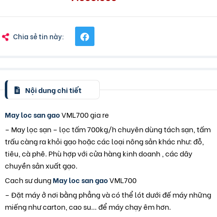
Chia sẻ tin này:
Nội dung chi tiết
May loc san gao
VML700 gia re
– May lọc sạn – lọc tấm 700kg/h chuyên dùng tách sạn, tấm
trấu càng ra khỏi gạo hoặc các loại nông sản khác như: đỗ,
tiêu, cà phê. Phù hợp với cửa hàng kinh doanh , các dây
chuyền sản xuất gạo.
Cach sư dung
May loc san gao
VML700
– Đặt máy ở nơi bằng phẳng và có thể lót dưới đế máy những
miếng như carton, cao su… để máy chạy êm hơn.