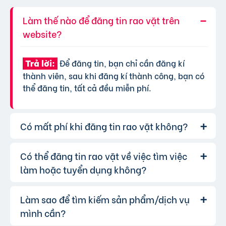
Làm thế nào để đăng tin rao vặt trên
website?
Để đăng tin, bạn chỉ cần đăng kí
Trả lời:
thành viên, sau khi đăng kí thành công, bạn có
thể đăng tin, tất cả đều miễn phí.
Có mất phí khi đăng tin rao vặt không?
Có thể đăng tin rao vặt về việc tìm việc
Chúng tôi cung cấp gói đăng tin miễn
Trả lời:
phí cơ bản cho tất cả người dùng. Tuy nhiên, để
làm hoặc tuyển dụng không?
tăng hiệu quả quảng cáo và được ưu tiên hiển
thị, bạn có thể lựa chọn các gói dịch vụ nâng
Làm sao để tìm kiếm sản phẩm/dịch vụ
Hoàn toàn có thể. Website của chúng
Trả lời:
cấp với chi phí hợp lý, xem thêm
phí dịch vụ tin
tôi hỗ trợ đăng tin tuyển dụng và tìm việc làm.
mình cần?
VIP
.
Bạn chỉ cần chọn đúng chuyên mục và điền đầy