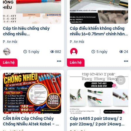
Cáp tín hiệu chống cháy
Cáp điều khiển không chống
chống nhiễu
nhiễu 16×0.75mm² chính hãng
2×1.0mm2/2×1.5mm2/2×2.5mm2
Altek Kabel Đà Nẵng, Huế
P. An Hải
P. An Hải
Altek Kabel
5 ngày
882
5 ngày
24
Liên hệ
Liên hệ
CẦN BÁN Cáp Chống Cháy
Cáp rs485 2 pair 18awg/ 2
Chống Nhiễu Altek Kabel – An
pair 22awg/ 2 pair 24awg
Toàn Tuyệt Đối
Altek Kabel