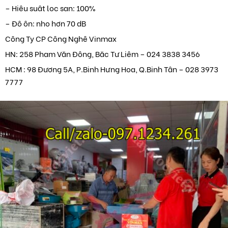
– Hiêu suât loc san: 100%
– Đô ôn: nho hơn 70 dB
Công Ty CP Công Nghê Vinmax
HN: 258 Pham Văn Đông, Băc Tư Liêm – 024 3838 3456
HCM : 98 Đương 5A, P.Binh Hưng Hoa, Q.Binh Tân – 028 3973
7777