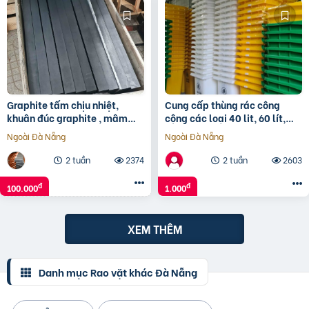
Graphite tấm chịu nhiệt,
Cung cấp thùng rác công
khuân đúc graphite , mâm
cộng các loại 40 lit, 60 lít,
khuấy, trục khuấy Graphite
120 lít, 240 lít, 660 lít
Ngoài Đà Nẵng
Ngoài Đà Nẵng
cho bể mạ
0911041000
2 tuần
2374
2 tuần
2603
đ
đ
100.000
1.000
XEM THÊM
Danh mục Rao vặt khác Đà Nẵng