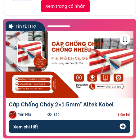
Xem trang cá nhân
Tin tài trợ
Cáp Chống Cháy 2×1.5mm² Altek Kabel
Yến Nhi
142
Liên hệ
Xem chi tiết