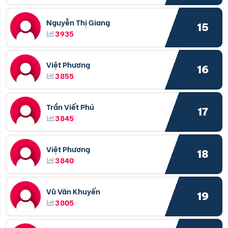
Nguyễn Thị Giang
15
3935
Việt Phương
16
3855
Trần Viết Phú
17
3845
Việt Phương
18
3840
Vũ Văn Khuyến
19
3805