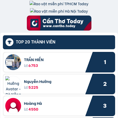
TOP 20 THÀNH VIÊN
TRẦN HIỀN
1
6753
Nguyễn Hưởng
2
5225
Hoàng Hà
3
4550