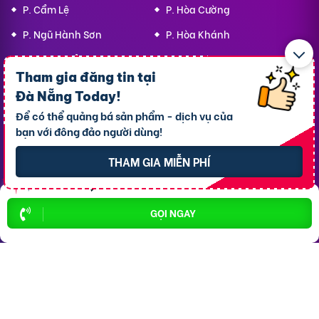
P. Cẩm Lệ
P. Hòa Cường
P. Ngũ Hành Sơn
P. Hòa Khánh
P. Liên Chiểu
P. An Khê
Tham gia đăng tin tại
Đà Nẵng Today
!
Top 10 Khu Vực Bất động sản
Để có thể quảng bá sản phẩm - dịch vụ của
bạn với đông đảo người dùng!
Bất động sản P. An Hải
THAM GIA MIỄN PHÍ
Bất động sản P. Hải Châu
Bất động sản P. Hòa Cường
GỌI NGAY
Bất động sản P. Thanh Khê
Bất động sản P. Ngũ Hành Sơn
Bất động sản P. Hòa Khánh
Bất động sản P. Sơn Trà