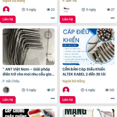
Ngoài Đà Nẵng
P. Sơn Trà
5 ngày
23
5 ngày
27
Liên hệ
Liên hệ
“ ANT Việt Nam – Giải pháp
CẦN BÁN Cáp Điều Khiển
điện trở cho mọi nhu cầu gia
ALTEK KABEL 2 đến 30 lõi
nhiệt.”
P. Hải Châu
Ngoài Đà Nẵng
5 ngày
27
6 ngày
141
Liên hệ
Liên hệ