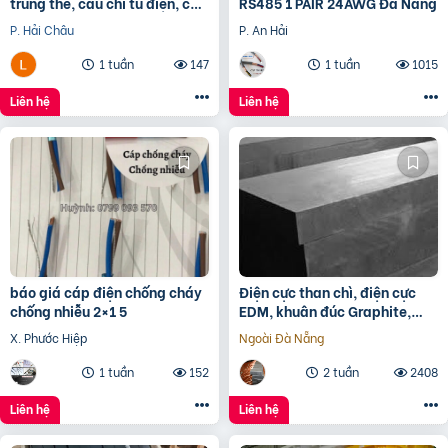
trung thế, cầu chì tủ điện, cầu
RS485 1 PAIR 24AWG Đà Nẵng
chì trạm biến áp, cầu chì tự
P. Hải Châu
P. An Hải
rơi
1 tuần
147
1 tuần
1015
Liên hệ
Liên hệ
báo giá cáp điện chống cháy
Điện cực than chì, điện cực
chống nhiễu 2×1 5
EDM, khuân đúc Graphite,
gioăng Graphite,
X. Phước Hiệp
Ngoài Đà Nẵng
1 tuần
152
2 tuần
2408
Liên hệ
Liên hệ