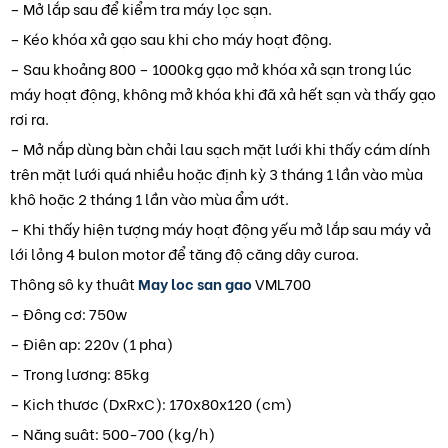
– Mở lắp sau để kiểm tra máy lọc sạn.
– Kéo khóa xả gạo sau khi cho máy hoạt động.
– Sau khoảng 800 – 1000kg gạo mở khóa xả sạn trong lúc
máy hoạt động, không mở khóa khi đã xả hết sạn và thấy gạo
rơi ra.
– Mở nắp dùng bàn chải lau sạch mặt lưới khi thấy cám dính
trên mặt lưới quá nhiều hoặc định kỳ 3 tháng 1 lần vào mùa
khô hoặc 2 tháng 1 lần vào mùa ẩm ướt.
– Khi thấy hiện tượng máy hoạt động yếu mở lắp sau máy vả
lới lỏng 4 bulon motor để tăng độ căng dây curoa.
Thông sô ky thuât
May loc san gao
VML700
– Đông cơ: 750w
– Điên ap: 220v (1 pha)
– Trong lương: 85kg
– Kich thươc (DxRxC): 170x80x120 (cm)
– Năng suât: 500-700 (kg/h)