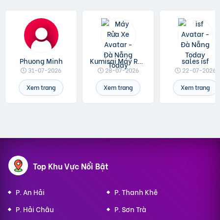
Phuong Minh
Kumisai Máy Rửa Xe
sales isf
31-07-2026
28-07-2026
22-07-2026
Xem trang
Xem trang
Xem trang
Top Khu Vực Nổi Bật
P. An Hải
P. Thanh Khê
P. Hải Châu
P. Sơn Trà