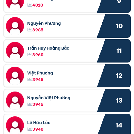
9
4010
Nguyễn Phương
10
3985
Trần Huy Hoàng Bắc
11
3960
Việt Phương
12
3945
Nguyễn Việt Phương
13
3945
Lê Hữu Lộc
14
3940