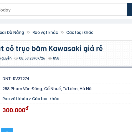
oài Đà Nẵng
Rao vặt khác
Các loại khác
cắt cỏ trục băm Kawasaki giá rẻ
Nguyễn
08:53 28/07/26
858
DNT-RV37274
258 Phạm Văn Đồng, Cổ Nhuế, Từ Liêm, Hà Nội
Rao vặt khác
>
Các loại khác
đ
300.000