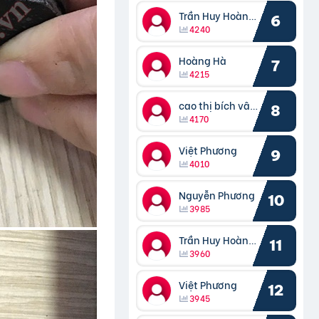
Trần Huy Hoàng Bắc
6
4240
Hoàng Hà
7
4215
cao thị bích vâng kiều
8
4170
Việt Phương
9
4010
Nguyễn Phương
10
3985
Trần Huy Hoàng Bắc
11
3960
Việt Phương
12
3945