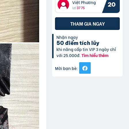
Việt Phương
20
3775
THAM GIA NGAY
Nhận ngay
50 điểm tích lũy
khi nâng cấp tin VIP 3 ngày chỉ
với 25.000đ.
Tìm hiểu thêm
Mời bạn bè: