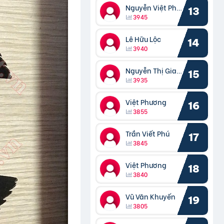
Nguyễn Việt Phương
13
3945
Lê Hữu Lộc
14
3940
Nguyễn Thị Giang
15
3935
Việt Phương
16
3855
Trần Viết Phú
17
3845
Việt Phương
18
3840
Vũ Văn Khuyến
19
3805