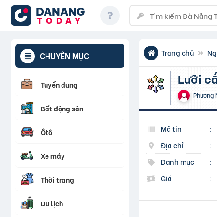
DANANG
TODAY
Trang chủ
Ng
CHUYÊN MỤC
Lưỡi 
Tuyển dụng
Phượng 
Bất động sản
Mã tin
:
Ôtô
Địa chỉ
:
Xe máy
Danh mục
:
Giá
:
Thời trang
Du lịch