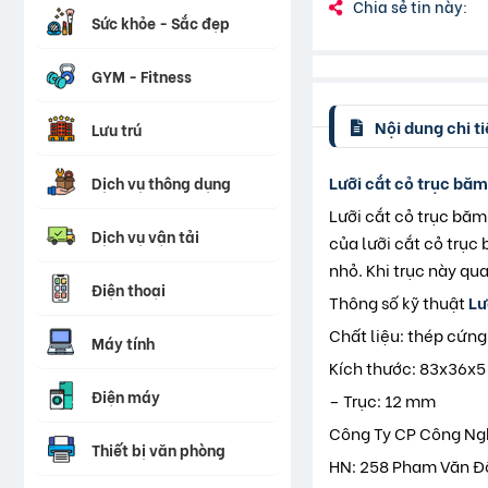
Chia sẻ tin này:
Sức khỏe - Sắc đẹp
GYM - Fitness
Nội dung chi ti
Lưu trú
Lưỡi cắt cỏ trục băm
Dịch vụ thông dụng
Lưỡi cắt cỏ trục bă
Dịch vụ vận tải
của lưỡi cắt cỏ trục
nhỏ. Khi trục này qu
Điện thoại
Thông số kỹ thuật
Lư
Chất liệu: thép cứng
Máy tính
Kích thước: 83x36x
Điện máy
– Trục: 12 mm
Công Ty CP Công Ng
Thiết bị văn phòng
HN: 258 Pham Văn Đô