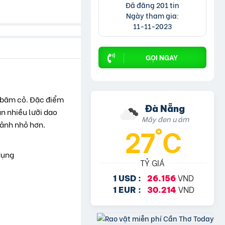
Đã đăng 201 tin
Ngày tham gia:
11-11-2023
GỌI NGAY
y băm cỏ. Đặc điểm
Đà Nẵng
ắn nhiều lưỡi dao
Mây đen u ám
mảnh nhỏ hơn.
27°C
 dụng
TỶ GIÁ
VND
1 USD :
26.156
VND
1 EUR :
30.214