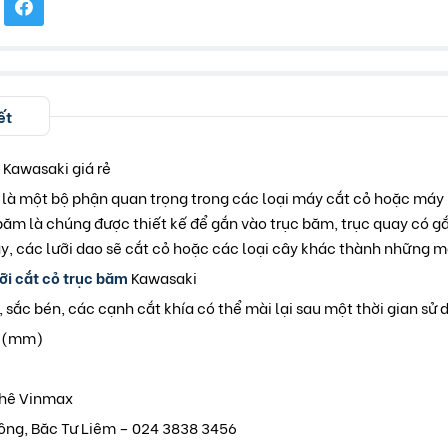
ết
Kawasaki giá rẻ
m là một bộ phận quan trọng trong các loại máy cắt cỏ hoặc má
 băm là chúng được thiết kế để gắn vào trục băm, trục quay có g
ay, các lưỡi dao sẽ cắt cỏ hoặc các loại cây khác thành những 
ỡi cắt cỏ trục băm
Kawasaki
, sắc bén, các cạnh cắt khía có thể mài lại sau một thời gian sử
5 (mm)
hê Vinmax
ng, Băc Tư Liêm – 024 3838 3456