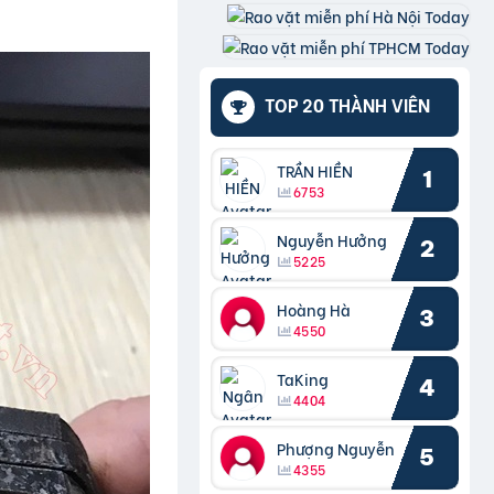
TOP 20 THÀNH VIÊN
TRẦN HIỀN
1
6753
Nguyễn Hưởng
2
5225
Hoàng Hà
3
4550
TaKing
4
4404
Phượng Nguyễn
5
4355