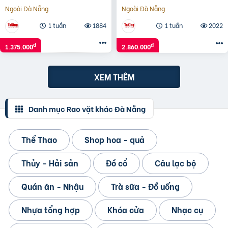
Ngoài Đà Nẵng
Ngoài Đà Nẵng
1 tuần
1884
1 tuần
2022
đ
đ
1.375.000
2.860.000
XEM THÊM
Danh mục Rao vặt khác Đà Nẵng
Thể Thao
Shop hoa - quả
Thủy - Hải sản
Đồ cổ
Câu lạc bộ
Quán ăn - Nhậu
Trà sữa - Đồ uống
Nhựa tổng hợp
Khóa cửa
Nhạc cụ