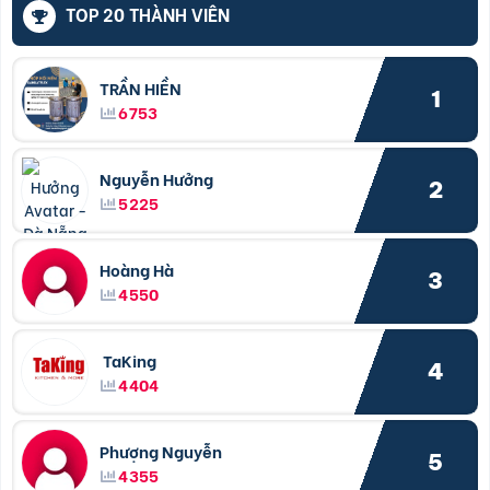
TOP 20 THÀNH VIÊN
TRẦN HIỀN
1
6753
Nguyễn Hưởng
2
5225
Hoàng Hà
3
4550
TaKing
4
4404
Phượng Nguyễn
5
4355