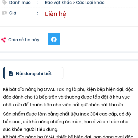
Danh mục
:
Rao vặt khác
>
Các loại khác
Liên hệ
Giá
:
Chia sẻ tin này:
Nội dung chi tiết
Kệ bát đĩa nâng hạ OVAL TaKing là phụ kiện bếp hiện đại, độc
đáo dành cho tủ bếp trên và thường được lắp đặt ở khu vực
chậu rửa để thuận tiện cho việc cất giữ chén bát khi rửa.
Sản phẩm được làm bằng chất liệu inox 304 cao cấp, có độ
bền cao, có khả năng chống ăn mòn, han rỉ và an toàn cho
sức khỏe người tiêu dùng.
Kệ bát đĩa nâng hạ OVAL thiết kế hiện đại, nan dạng oval độc