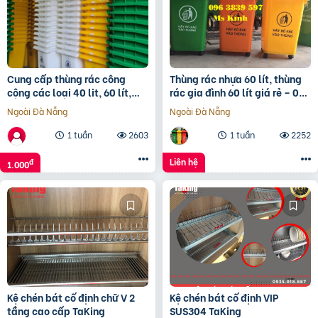
Cung cấp thùng rác công
Thùng rác nhựa 60 lít, thùng
cộng các loại 40 lit, 60 lít,
rác gia đình 60 lít giá rẻ – 096
120 lít, 240 lít, 660 lít
3839 597 Ms Kính
Ngoài Đà Nẵng
Ngoài Đà Nẵng
0911041000
1 tuần
2603
1 tuần
2252
Liên hệ
đ
1.000
Kệ chén bát cố định chữ V 2
Kệ chén bát cố định VIP
tầng cao cấp TaKing
SUS304 TaKing