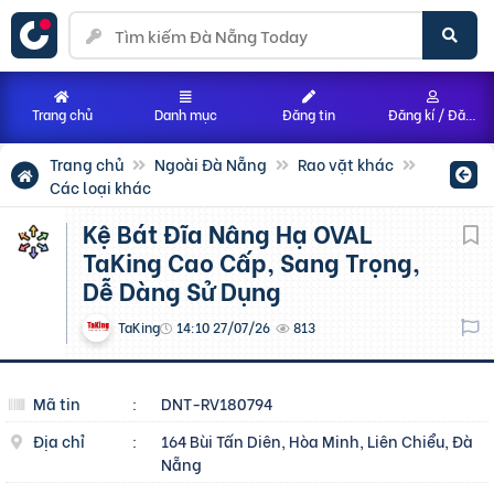
Trang chủ
Danh mục
Đăng tin
Đăng kí / Đăng nhập
Trang chủ
Ngoài Đà Nẵng
Rao vặt khác
Các loại khác
Kệ Bát Đĩa Nâng Hạ OVAL
TaKing Cao Cấp, Sang Trọng,
Dễ Dàng Sử Dụng
TaKing
14:10 27/07/26
813
Mã tin
:
DNT-RV180794
Địa chỉ
:
164 Bùi Tấn Diên, Hòa Minh, Liên Chiểu, Đà
Nẵng