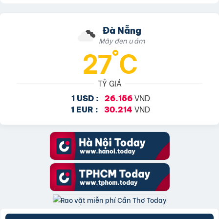
Đà Nẵng
Mây đen u ám
27°C
TỶ GIÁ
VND
1 USD :
26.156
VND
1 EUR :
30.214