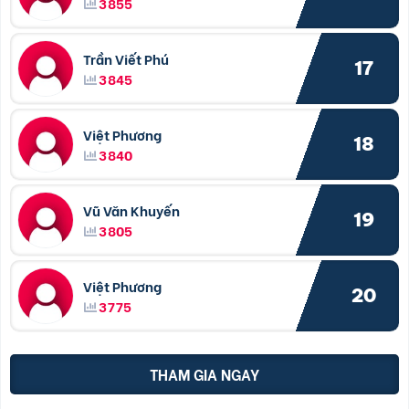
3855
Trần Viết Phú
17
3845
Việt Phương
18
3840
Vũ Văn Khuyến
19
3805
Việt Phương
20
3775
THAM GIA NGAY