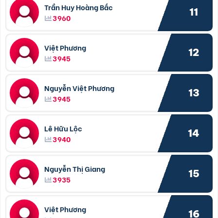
Trần Huy Hoàng Bắc
11
3960
Việt Phương
12
3945
Nguyễn Việt Phương
13
3945
Lê Hữu Lộc
14
3940
Nguyễn Thị Giang
15
3935
Việt Phương
16