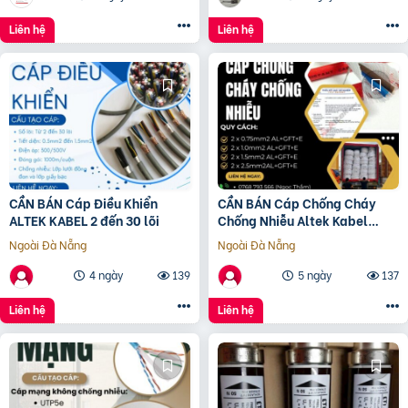
Liên hệ
Liên hệ
CẦN BÁN Cáp Điều Khiển
CẦN BÁN Cáp Chống Cháy
ALTEK KABEL 2 đến 30 lõi
Chống Nhiễu Altek Kabel
NHIỆT ĐỘ CHÁY 950 độ C
Ngoài Đà Nẵng
Ngoài Đà Nẵng
4 ngày
139
5 ngày
137
Liên hệ
Liên hệ