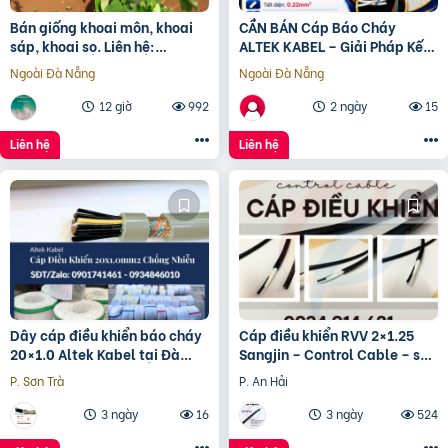
Bán giống khoai môn, khoai
CẦN BÁN Cáp Báo Cháy
sáp, khoai sọ. Liên hệ:
ALTEK KABEL – Giải Pháp Kết
0937392133 Ms.Hằng
Nối An Toàn Cho Hệ Thống
Ngoài Đà Nẵng
Ngoài Đà Nẵng
Báo Cháy
12 giờ
992
2 ngày
15
Liên hệ
Liên hệ
Dây cáp điều khiển báo cháy
Cáp điều khiển RVV 2×1.25
20×1.0 Altek Kabel tại Đà
Sangjin – Control Cable – sẵn
Nẵng
hàng kho HCM
P. Sơn Trà
P. An Hải
3 ngày
16
3 ngày
524