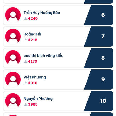
Trần Huy Hoàng Bắc
6
4240
Hoàng Hà
7
4215
cao thị bích vâng kiều
8
4170
Việt Phương
9
4010
Nguyễn Phương
10
3985