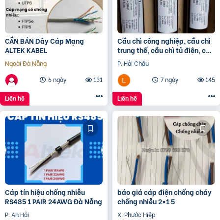
CẦN BÁN Dây Cáp Mạng
Cầu chì công nghiệp, cầu chì
ALTEK KABEL
trung thế, cầu chì tủ điện, cầu
chì trạm biến áp, cầu chì tự
Ngoài Đà Nẵng
P. Hải Châu
rơi
6 ngày
131
7 ngày
145
Liên hệ
Liên hệ
Cáp tín hiệu chống nhiễu
báo giá cáp điện chống cháy
RS485 1 PAIR 24AWG Đà Nẵng
chống nhiễu 2×1 5
P. An Hải
X. Phước Hiệp