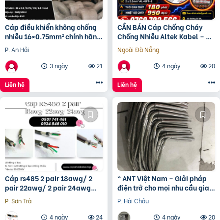
Cáp điều khiển không chống
CẦN BÁN Cáp Chống Cháy
nhiễu 16×0.75mm² chính hãng
Chống Nhiễu Altek Kabel – An
Altek Kabel Đà Nẵng, Huế
Toàn Tuyệt Đối
P. An Hải
Ngoài Đà Nẵng
3 ngày
21
4 ngày
20
Liên hệ
Liên hệ
Cáp rs485 2 pair 18awg/ 2
“ ANT Việt Nam – Giải pháp
pair 22awg/ 2 pair 24awg
điện trở cho mọi nhu cầu gia
Altek Kabel
nhiệt.”
P. Sơn Trà
P. Hải Châu
4 ngày
24
4 ngày
20