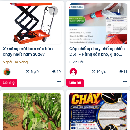
Xe nâng mặt bàn nào bán
Cáp chống cháy chống nhiễu
chạy nhất năm 2026?
2 lõi – Hàng sẵn kho, giao
nhanh toàn quốc Đà Nẵng, HN
Ngoài Đà Nẵng
P. An Hải
5 giờ
10
10 giờ
11
Liên hệ
Liên hệ