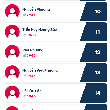
Nguyễn Phương
10
3985
Trần Huy Hoàng Bắc
11
3960
Việt Phương
12
3945
Nguyễn Việt Phương
13
3945
Lê Hữu Lộc
14
3940