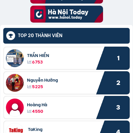
TOP 20 THÀNH VIÊN
TRẦN HIỀN
1
6753
Nguyễn Hưởng
2
5225
Hoàng Hà
3
4550
TaKing
4