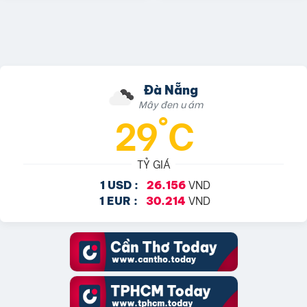
Đà Nẵng
Mây đen u ám
29°C
TỶ GIÁ
VND
1 USD :
26.156
VND
1 EUR :
30.214