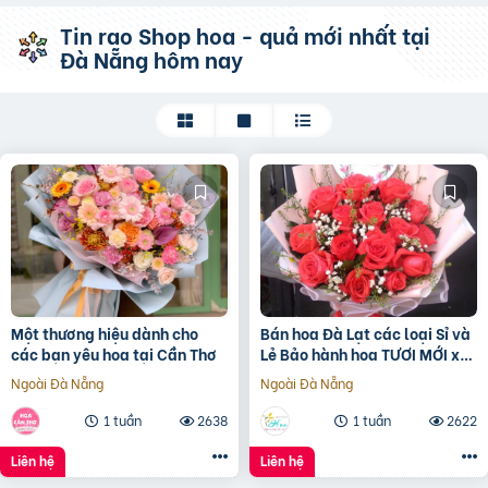
Tin rao Shop hoa - quả mới nhất tại
Đà Nẵng hôm nay
Một thương hiệu dành cho
Bán hoa Đà Lạt các loại Sỉ và
các bạn yêu hoa tại Cần Thơ
Lẻ Bảo hành hoa TƯƠI MỚI xài
trên 3 ngày
Ngoài Đà Nẵng
Ngoài Đà Nẵng
1 tuần
2638
1 tuần
2622
Liên hệ
Liên hệ