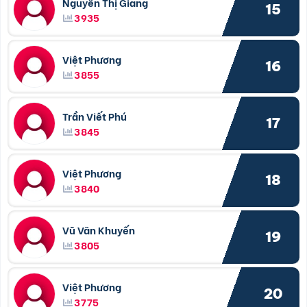
Nguyễn Thị Giang
15
3935
Việt Phương
16
3855
Trần Viết Phú
17
3845
Việt Phương
18
3840
Vũ Văn Khuyến
19
3805
Việt Phương
20
3775