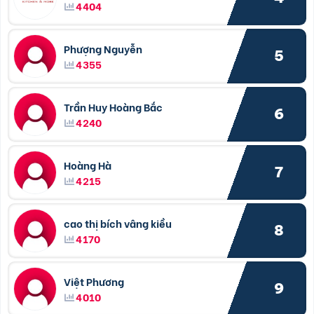
4404
Phượng Nguyễn
5
4355
Trần Huy Hoàng Bắc
6
4240
Hoàng Hà
7
4215
cao thị bích vâng kiều
8
4170
Việt Phương
9
4010