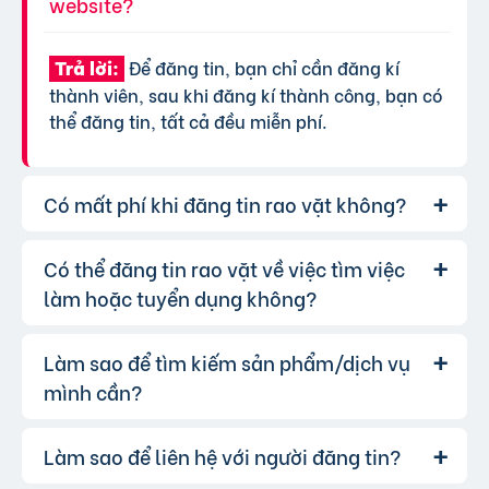
website?
Để đăng tin, bạn chỉ cần đăng kí
Trả lời:
thành viên, sau khi đăng kí thành công, bạn có
thể đăng tin, tất cả đều miễn phí.
Có mất phí khi đăng tin rao vặt không?
Có thể đăng tin rao vặt về việc tìm việc
Chúng tôi cung cấp gói đăng tin miễn
Trả lời:
phí cơ bản cho tất cả người dùng. Tuy nhiên, để
làm hoặc tuyển dụng không?
tăng hiệu quả quảng cáo và được ưu tiên hiển
thị, bạn có thể lựa chọn các gói dịch vụ nâng
Làm sao để tìm kiếm sản phẩm/dịch vụ
Hoàn toàn có thể. Website của chúng
Trả lời:
cấp với chi phí hợp lý, xem thêm
phí dịch vụ tin
tôi hỗ trợ đăng tin tuyển dụng và tìm việc làm.
mình cần?
VIP
.
Bạn chỉ cần chọn đúng chuyên mục và điền đầy
đủ thông tin.
Làm sao để liên hệ với người đăng tin?
Bạn có thể sử dụng công cụ tìm kiếm
Trả lời:
trên website, nhập từ khóa liên quan đến sản