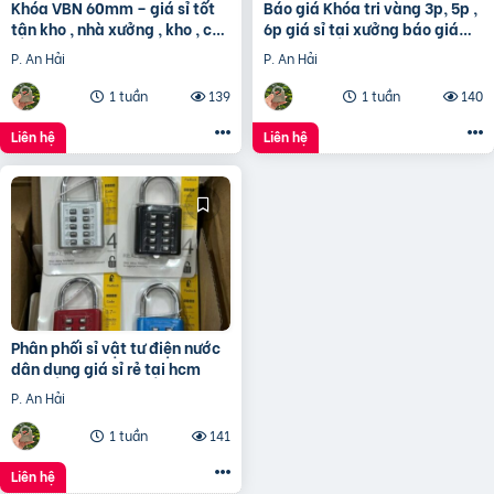
Khóa VBN 60mm – giá sỉ tốt
Báo giá Khóa tri vàng 3p, 5p ,
tận kho , nhà xưởng , kho , cửa
6p giá sỉ tại xưởng báo giá
nhà an toàn
tốt
P. An Hải
P. An Hải
1 tuần
139
1 tuần
140
Liên hệ
Liên hệ
Phân phối sỉ vật tư điện nước
dân dụng giá sỉ rẻ tại hcm
P. An Hải
1 tuần
141
Liên hệ