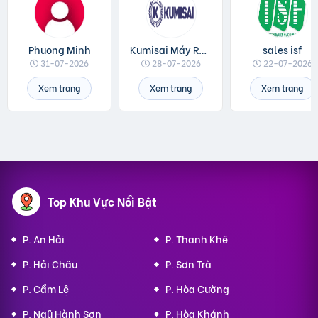
Phuong Minh
Kumisai Máy Rửa Xe
sales isf
31-07-2026
28-07-2026
22-07-2026
Xem trang
Xem trang
Xem trang
Top Khu Vực Nổi Bật
P. An Hải
P. Thanh Khê
P. Hải Châu
P. Sơn Trà
P. Cẩm Lệ
P. Hòa Cường
P. Ngũ Hành Sơn
P. Hòa Khánh