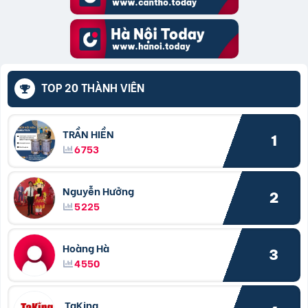
TOP 20 THÀNH VIÊN
TRẦN HIỀN
1
6753
Nguyễn Hưởng
2
5225
Hoàng Hà
3
4550
TaKing