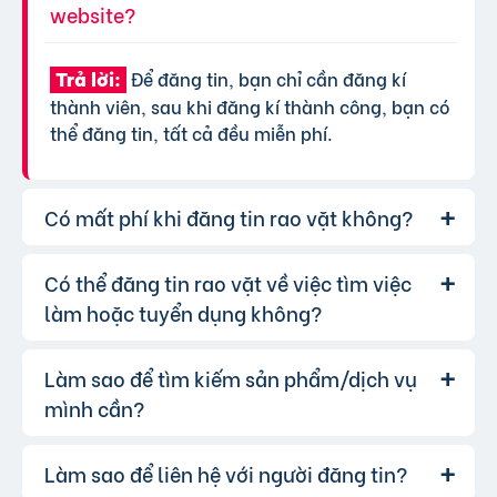
website?
Để đăng tin, bạn chỉ cần đăng kí
Trả lời:
thành viên, sau khi đăng kí thành công, bạn có
thể đăng tin, tất cả đều miễn phí.
Có mất phí khi đăng tin rao vặt không?
Có thể đăng tin rao vặt về việc tìm việc
Chúng tôi cung cấp gói đăng tin miễn
Trả lời:
phí cơ bản cho tất cả người dùng. Tuy nhiên, để
làm hoặc tuyển dụng không?
tăng hiệu quả quảng cáo và được ưu tiên hiển
thị, bạn có thể lựa chọn các gói dịch vụ nâng
Làm sao để tìm kiếm sản phẩm/dịch vụ
Hoàn toàn có thể. Website của chúng
Trả lời:
cấp với chi phí hợp lý, xem thêm
phí dịch vụ tin
tôi hỗ trợ đăng tin tuyển dụng và tìm việc làm.
mình cần?
VIP
.
Bạn chỉ cần chọn đúng chuyên mục và điền đầy
đủ thông tin.
Làm sao để liên hệ với người đăng tin?
Bạn có thể sử dụng công cụ tìm kiếm
Trả lời: