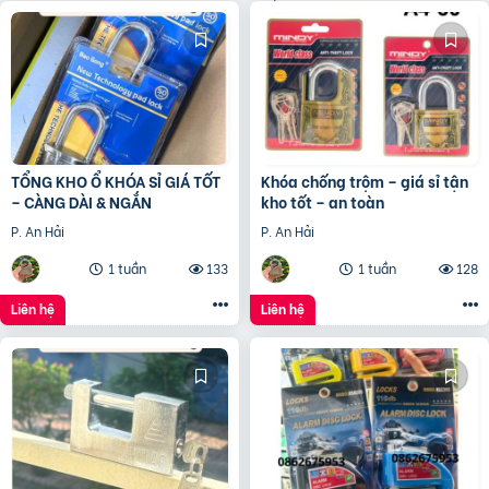
TỔNG KHO Ổ KHÓA SỈ GIÁ TỐT
Khóa chống trộm – giá sỉ tận
– CÀNG DÀI & NGẮN
kho tốt – an toàn
P. An Hải
P. An Hải
1 tuần
133
1 tuần
128
Liên hệ
Liên hệ