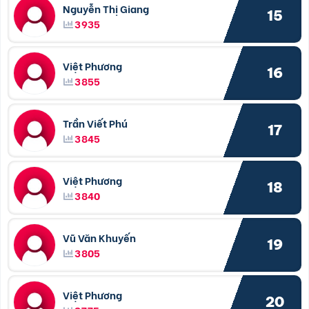
Nguyễn Thị Giang
15
3935
Việt Phương
16
3855
Trần Viết Phú
17
3845
Việt Phương
18
3840
Vũ Văn Khuyến
19
3805
Việt Phương
20