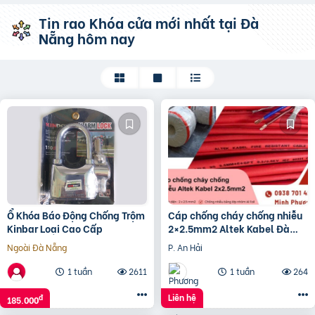
Tin rao Khóa cửa mới nhất tại Đà
Nẵng hôm nay
Ổ Khóa Báo Động Chống Trộm
Cáp chống cháy chống nhiễu
Kinbar Loại Cao Cấp
2×2.5mm2 Altek Kabel Đà
Nẵng, Bình Định, Phú Yên
Ngoài Đà Nẵng
P. An Hải
1 tuần
2611
1 tuần
264
Liên hệ
đ
185.000