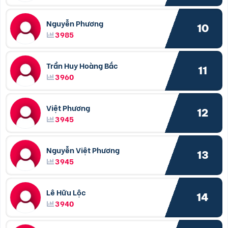
Nguyễn Phương
10
3985
Trần Huy Hoàng Bắc
11
3960
Việt Phương
12
3945
Nguyễn Việt Phương
13
3945
Lê Hữu Lộc
14
3940