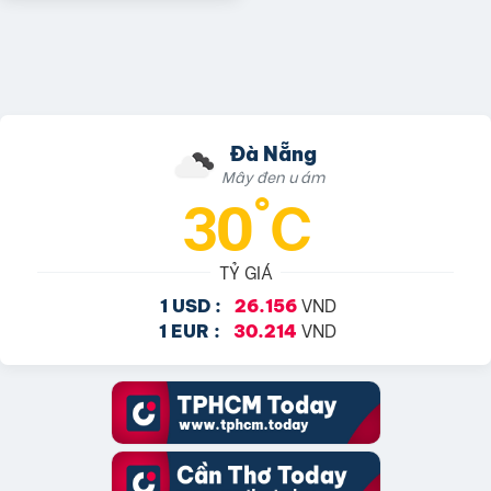
Đà Nẵng
Mây đen u ám
30°C
TỶ GIÁ
VND
1 USD :
26.156
VND
1 EUR :
30.214