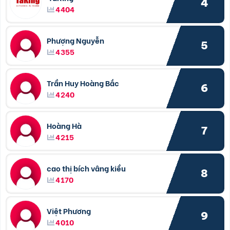
4
4404
Phượng Nguyễn
5
4355
Trần Huy Hoàng Bắc
6
4240
Hoàng Hà
7
4215
cao thị bích vâng kiều
8
4170
Việt Phương
9
4010