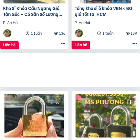
Kho Sỉ Khóa Cầu Ngang Giá
Tổng kho sỉ ổ khóa VBN < BG
Tận Gốc – Có Sẵn Số Lượng
giá tốt tại HCM
Lớn
P. An Hải
P. An Hải
1 tuần
136
1 tuần
139
Liên hệ
Liên hệ