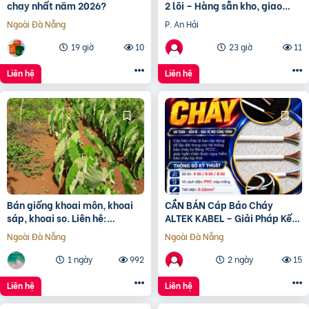
chạy nhất năm 2026?
2 lõi – Hàng sẵn kho, giao
nhanh toàn quốc Đà Nẵng, HN
Ngoài Đà Nẵng
P. An Hải
19 giờ
10
23 giờ
11
Liên hệ
Liên hệ
Bán giống khoai môn, khoai
CẦN BÁN Cáp Báo Cháy
sáp, khoai sọ. Liên hệ:
ALTEK KABEL – Giải Pháp Kết
0937392133 Ms.Hằng
Nối An Toàn Cho Hệ Thống
Ngoài Đà Nẵng
Ngoài Đà Nẵng
Báo Cháy
1 ngày
992
2 ngày
15
Liên hệ
Liên hệ