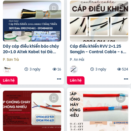
Dây cáp điều khiển báo cháy
Cáp điều khiển RVV 2×1.25
20×1.0 Altek Kabel tại Đà
Sangjin – Control Cable – sẵn
Nẵng
hàng kho HCM
P. Sơn Trà
P. An Hải
3 ngày
16
3 ngày
524
Liên hệ
Liên hệ