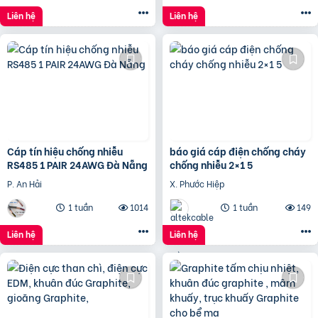
Liên hệ
Liên hệ
Cáp tín hiệu chống nhiễu
báo giá cáp điện chống cháy
RS485 1 PAIR 24AWG Đà Nẵng
chống nhiễu 2×1 5
P. An Hải
X. Phước Hiệp
1 tuần
1014
1 tuần
149
Liên hệ
Liên hệ