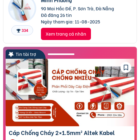
90 Mai Hắc Đế, P. Sơn Trà, Đà Nẵng
Đã đăng 26 tin
Ngày tham gia:
11-08-2025
334
Xem trang cá nhân
Tin tài trợ
Cáp Chống Cháy 2×1.5mm² Altek Kabel