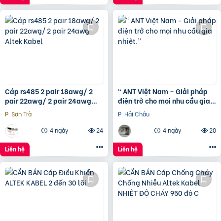
Cáp rs485 2 pair 18awg/ 2
“ ANT Việt Nam – Giải pháp
pair 22awg/ 2 pair 24awg
điện trở cho mọi nhu cầu gia
Altek Kabel
nhiệt.”
P. Sơn Trà
P. Hải Châu
4 ngày
24
4 ngày
20
Liên hệ
Liên hệ