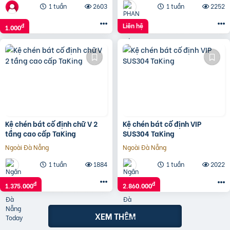
1 tuần
2603
1 tuần
2252
Liên hệ
đ
1.000
Kệ chén bát cố định chữ V 2
Kệ chén bát cố định VIP
tầng cao cấp TaKing
SUS304 TaKing
Ngoài Đà Nẵng
Ngoài Đà Nẵng
1 tuần
1884
1 tuần
2022
đ
đ
1.375.000
2.860.000
XEM THÊM