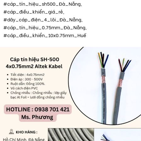
#cáp_tín_hiệu_sh500_Đà_Nẵng,
#cáp_điều_khiển_giá_rẻ,
#dây_cáp_điện_4_lõi_Đà_Nẵng,
#cáp_tín_hiệu_0.75mm_Đà_Nẵng,
#cáp_điều_khiển_10x0.75mm_Huế