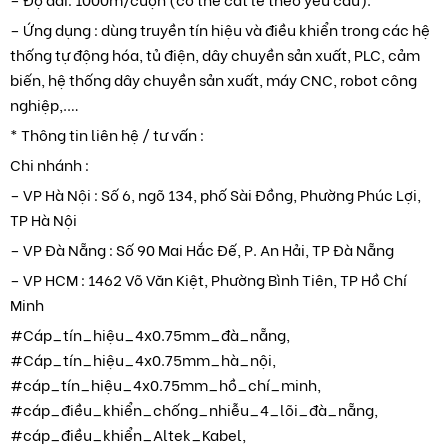
– Ứng dụng : dùng truyền tín hiệu và điều khiển trong các hệ
thống tự động hóa, tủ điện, dây chuyền sản xuất, PLC, cảm
biến, hệ thống dây chuyền sản xuất, máy CNC, robot công
nghiệp,.…
* Thông tin liên hệ / tư vấn :
Chi nhánh :
– VP Hà Nội : Số 6, ngõ 134, phố Sài Đồng, Phường Phúc Lợi,
TP Hà Nội
– VP Đà Nẵng : Số 90 Mai Hắc Đế, P. An Hải, TP Đà Nẵng
– VP HCM : 1462 Võ Văn Kiệt, Phường Bình Tiên, TP Hồ Chí
Minh
#Cáp_tín_hiệu_4x0.75mm_đà_nẵng,
#Cáp_tín_hiệu_4x0.75mm_hà_nội,
#cáp_tín_hiệu_4x0.75mm_hồ_chí_minh,
#cáp_điều_khiển_chống_nhiễu_4_lõi_đà_nẵng,
#cáp_điều_khiển_Altek_Kabel,