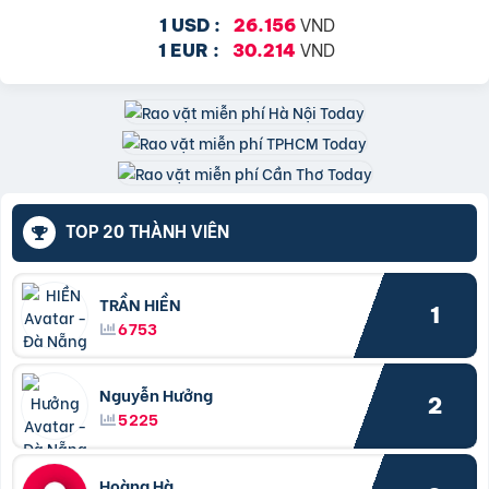
VND
1 USD :
26.156
VND
1 EUR :
30.214
TOP 20 THÀNH VIÊN
TRẦN HIỀN
1
6753
Nguyễn Hưởng
2
5225
Hoàng Hà