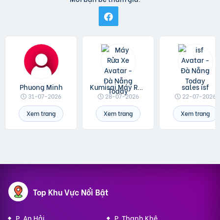
Phuong Minh
Kumisai Máy Rửa Xe
sales isf
31-07-2026
28-07-2026
22-07-2026
Xem trang
Xem trang
Xem trang
Top Khu Vực Nổi Bật
P. An Hải
P. Thanh Khê