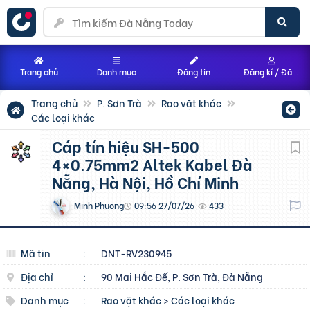
Trang chủ
Danh mục
Đăng tin
Đăng kí / Đăng nhập
Trang chủ
P. Sơn Trà
Rao vặt khác
Các loại khác
Cáp tín hiệu SH-500
4×0.75mm2 Altek Kabel Đà
Nẵng, Hà Nội, Hồ Chí Minh
Minh Phuong
09:56 27/07/26
433
Mã tin
:
DNT-RV230945
Địa chỉ
:
90 Mai Hắc Đế, P. Sơn Trà, Đà Nẵng
Danh mục
:
Rao vặt khác
>
Các loại khác