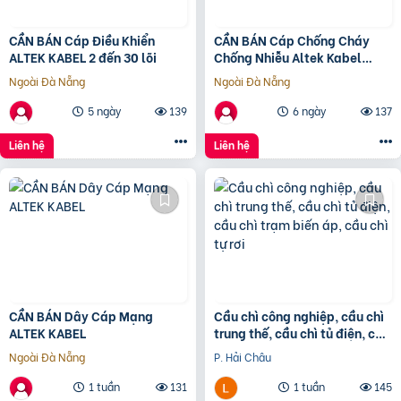
CẦN BÁN Cáp Điều Khiển
CẦN BÁN Cáp Chống Cháy
ALTEK KABEL 2 đến 30 lõi
Chống Nhiễu Altek Kabel
NHIỆT ĐỘ CHÁY 950 độ C
Ngoài Đà Nẵng
Ngoài Đà Nẵng
5 ngày
139
6 ngày
137
Liên hệ
Liên hệ
CẦN BÁN Dây Cáp Mạng
Cầu chì công nghiệp, cầu chì
ALTEK KABEL
trung thế, cầu chì tủ điện, cầu
chì trạm biến áp, cầu chì tự
Ngoài Đà Nẵng
P. Hải Châu
rơi
1 tuần
131
1 tuần
145