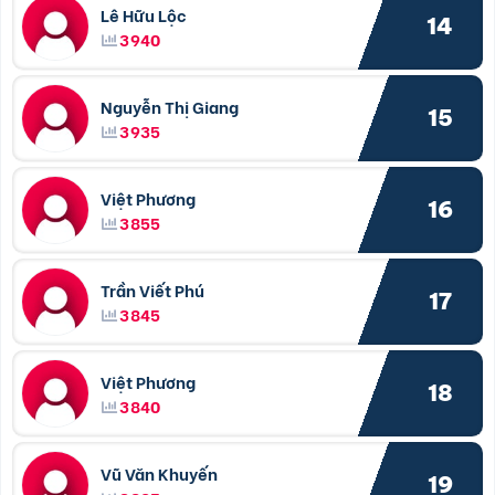
Lê Hữu Lộc
14
3940
Nguyễn Thị Giang
15
3935
Việt Phương
16
3855
Trần Viết Phú
17
3845
Việt Phương
18
3840
Vũ Văn Khuyến
19