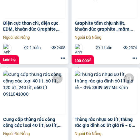
Điện cực than chì, điện cực
Graphite tấm chịu nhiệt,
EDM, khuân đúc Graphite,
khuân đúc graphite , mâm
gioăng Graphite,
khuấy, trục khuấy Graphite
Ngoài Đà Nẵng
Ngoài Đà Nẵng
cho bể mạ
1 tuần
2408
1 tuần
2374
Liên hệ
đ
100.000
Cung cấp thùng rác công
Thùng rác nhựa 60 lít, thùng
cộng các loại 40 lit, 60 lít,
rác gia đình 60 lít giá rẻ – 096
120 lít, 240 lít, 660 lít
3839 597 Ms Kính
Ngoài Đà Nẵng
Ngoài Đà Nẵng
0911041000