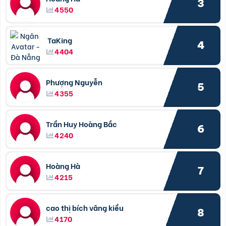
3
4550
TaKing
4
4404
Phượng Nguyễn
5
4355
Trần Huy Hoàng Bắc
6
4240
Hoàng Hà
7
4215
cao thị bích vâng kiều
8
4170