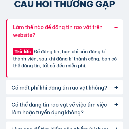
CÂU HỎI THƯỜNG GẶP
Làm thế nào để đăng tin rao vặt trên
website?
Để đăng tin, bạn chỉ cần đăng kí
Trả lời:
thành viên, sau khi đăng kí thành công, bạn có
thể đăng tin, tất cả đều miễn phí.
Có mất phí khi đăng tin rao vặt không?
Có thể đăng tin rao vặt về việc tìm việc
Chúng tôi cung cấp gói đăng tin miễn
Trả lời:
phí cơ bản cho tất cả người dùng. Tuy nhiên, để
làm hoặc tuyển dụng không?
tăng hiệu quả quảng cáo và được ưu tiên hiển
thị, bạn có thể lựa chọn các gói dịch vụ nâng
Làm sao để tìm kiếm sản phẩm/dịch vụ
Hoàn toàn có thể. Website của chúng
Trả lời: