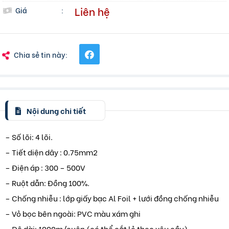
Liên hệ
Giá
:
Chia sẻ tin này:
Nội dung chi tiết
– Số lõi: 4 lõi.
– Tiết diện dây : 0.75mm2
– Điện áp : 300 – 500V
– Ruột dẫn: Đồng 100%.
– Chống nhiễu : lớp giấy bạc Al Foil + lưới đồng chống nhiễu
– Vỏ bọc bên ngoài: PVC màu xám ghi
– Độ dài: 1000m/cuộn (có thể cắt lẻ theo yêu cầu).