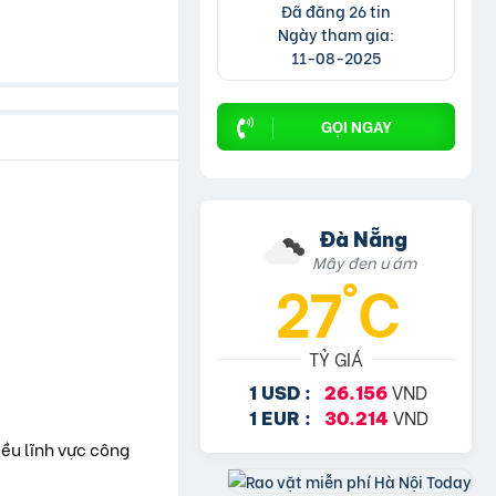
Đã đăng 26 tin
Ngày tham gia:
11-08-2025
GỌI NGAY
Đà Nẵng
Mây đen u ám
27°C
TỶ GIÁ
VND
1 USD :
26.156
VND
1 EUR :
30.214
iều lĩnh vực công