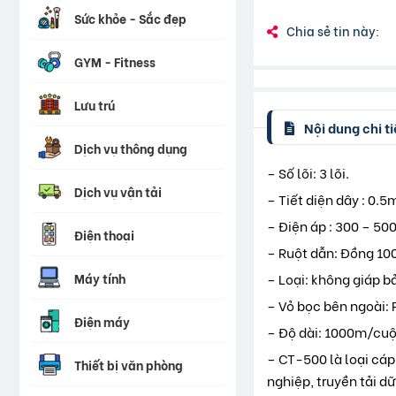
Sức khỏe - Sắc đẹp
Chia sẻ tin này:
GYM - Fitness
Lưu trú
Nội dung chi ti
Dịch vụ thông dụng
– Số lõi: 3 lõi.
Dịch vụ vận tải
– Tiết diện dây : 0.
– Điện áp : 300 – 50
Điện thoại
– Ruột dẫn: Đồng 10
Máy tính
– Loại: không giáp b
– Vỏ bọc bên ngoài:
Điện máy
– Độ dài: 1000m/cuộn
– CT-500 là loại cáp
Thiết bị văn phòng
nghiệp, truyền tải dữ