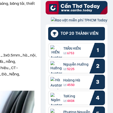
áng, băng tải, thiết
TOP 20 THÀNH VIÊN
TRẦN HIỀN
1
6753
i_3x0.5mm_hà_nội,
đà_nẵng,
Nguyễn Hưởng
2
_hiệu_CT-
5225
_Đà_Nẵng,
Hoàng Hà
3
4550
TaKing
4
4404
Phượng Nguyễn