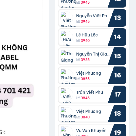
3945
Nguyễn Việt Phương
13
3945
Lê Hữu Lộc
14
3940
Nguyễn Thị Giang
15
3935
Việt Phương
16
3855
Trần Viết Phú
17
3845
Việt Phương
18
3840
Vũ Văn Khuyến
19
3805