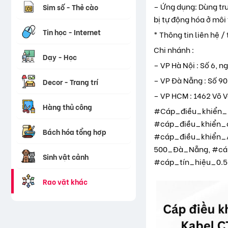
– Ứng dụng: Dùng tru
Sim số - Thẻ cào
bị tự động hóa ở môi 
Tin học - Internet
* Thông tin liên hệ / 
Chi nhánh :
Dạy - Học
– VP Hà Nội : Số 6, 
– VP Đà Nẵng : Số 90
Decor - Trang trí
– VP HCM : 1462 Võ V
Hàng thủ công
#Cáp_điều_khiển_
#cáp_điều_khiển_
Bách hóa tổng hợp
#cáp_điều_khiển_
500_Đà_Nẵng, #cá
Sinh vật cảnh
#cáp_tín_hiệu_0
Rao vặt khác