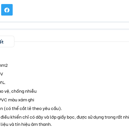
ết
5mm2
0V
0%.
ảo vệ, chống nhiễu
 PVC màu xám ghi
 (có thể cắt lẻ theo yêu cầu).
 điều khiển chỉ có dây và lớp giấy bọc, được sử dụng trong rất nh
 liệu và tín hiệu âm thanh.