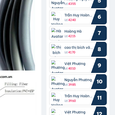
5
4355
Trần Huy Hoàng Bắc
6
4240
Hoàng Hà
7
4215
cao thị bích vâng kiều
8
4170
Việt Phương
9
4010
Nguyễn Phương
10
3985
Trần Huy Hoàng Bắc
11
3960
Việt Phương
12