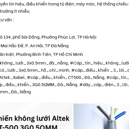
yền tín hiệu, điều khiển trong tủ điện, máy móc, hệ thống chiếu s
trường ít nhiễu.
tư vấn :
ngõ 134, phố Sài Đồng, Phường Phúc Lợi, TP Hà Nội
 Mai Hắc Đế, P. An Hải, TP Đà Nẵng
ăn Kiệt, Phường Bình Tiên, TP Hồ Chí Minh
không_lưới_3x0.5mm_đà_nẵng, #Cáp_tín_hiệu_không_lướ
có_lưới_3x0.5mm_hồ_chí_minh, #cáp_điều_khiển _3_lõi_
Altek_Kabel, #cáp_điều_khiển_CT500_Đà_Nẵng, #cáp_tín
p_điều_khiển_3G0.5QMM_Đà_Nẵng, #dây_cáp_điện_3_lõi
.5mm_Đà_Nẵng