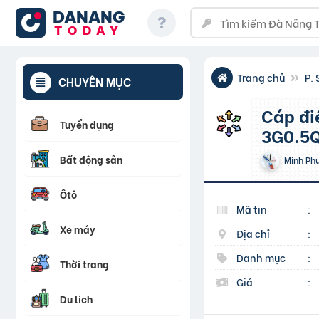
DANANG
TODAY
Trang chủ
P. 
CHUYÊN MỤC
Cáp điều khiển không lưới Altek Kabel CT-500
Tuyển dụng
3G0.5Q
Bất động sản
Minh Ph
Ôtô
Mã tin
:
Xe máy
Địa chỉ
:
Danh mục
:
Thời trang
Giá
:
Du lịch