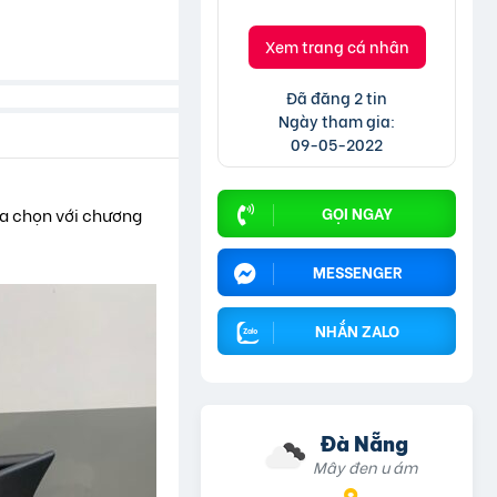
Phụ kiện các đời xe Honda
Xem trang cá nhân
Đã đăng 2 tin
Ngày tham gia:
09-05-2022
GỌI NGAY
ựa chọn với chương
MESSENGER
NHẮN ZALO
Đà Nẵng
Mây đen u ám