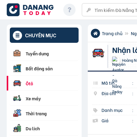
DANANG
TODAY
Trang chủ
Ng
CHUYÊN MỤC
Nhận 
Tuyển dụng
Hoàng N
Bất động sản
Mã tin
:
Ôtô
Địa chỉ
:
Xe máy
Danh mục
:
Thời trang
Giá
:
Du lịch