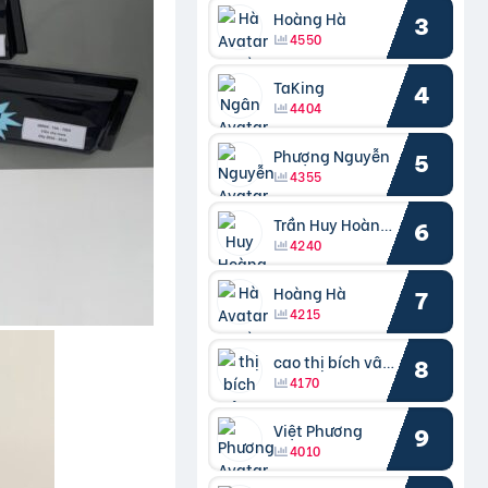
Hoàng Hà
3
4550
TaKing
4
4404
Phượng Nguyễn
5
4355
Trần Huy Hoàng Bắc
6
4240
Hoàng Hà
7
4215
cao thị bích vâng kiều
8
4170
Việt Phương
9
4010