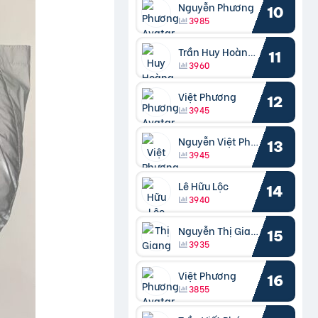
Nguyễn Phương
10
3985
Trần Huy Hoàng Bắc
11
3960
Việt Phương
12
3945
Nguyễn Việt Phương
13
3945
Lê Hữu Lộc
14
3940
Nguyễn Thị Giang
15
3935
Việt Phương
16
3855