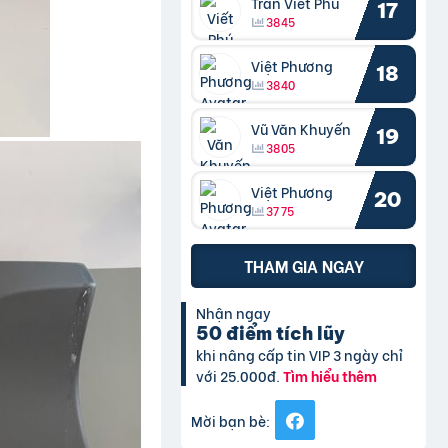
Trần Viết Phú
17
3845
Việt Phương
18
3840
Vũ Văn Khuyến
19
3805
Việt Phương
20
3775
THAM GIA NGAY
Nhận ngay
50 điểm tích lũy
khi nâng cấp tin VIP 3 ngày chỉ
với 25.000đ.
Tìm hiểu thêm
Mời bạn bè: