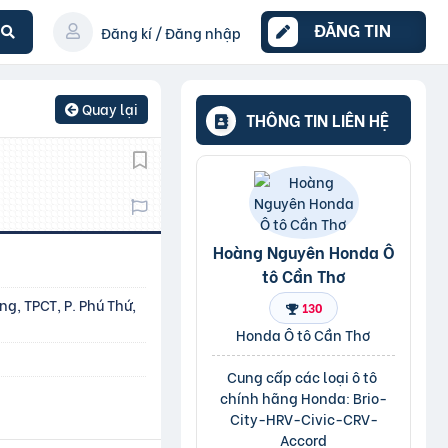
ĐĂNG TIN
Đăng kí / Đăng nhập
Quay lại
THÔNG TIN LIÊN HỆ
Hoàng Nguyên Honda Ô
tô Cần Thơ
ng, TPCT, P. Phú Thứ,
130
Honda Ô tô Cần Thơ
Cung cấp các loại ô tô 
chính hãng Honda: Brio-
City-HRV-Civic-CRV-
Accord
