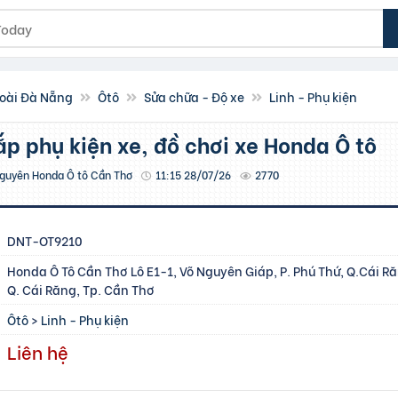
oài Đà Nẵng
Ôtô
Sửa chữa - Độ xe
Linh - Phụ kiện
lắp phụ kiện xe, đồ chơi xe Honda Ô tô
guyên Honda Ô tô Cần Thơ
11:15 28/07/26
2770
DNT-OT9210
Honda Ô Tô Cần Thơ Lô E1-1, Võ Nguyên Giáp, P. Phú Thứ, Q.Cái Ră
Q. Cái Răng, Tp. Cần Thơ
Ôtô
>
Linh - Phụ kiện
Liên hệ