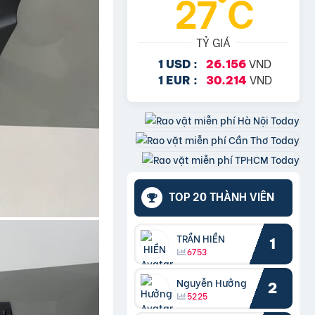
27°C
TỶ GIÁ
VND
1 USD :
26.156
VND
1 EUR :
30.214
TOP 20 THÀNH VIÊN
TRẦN HIỀN
1
6753
Nguyễn Hưởng
2
5225