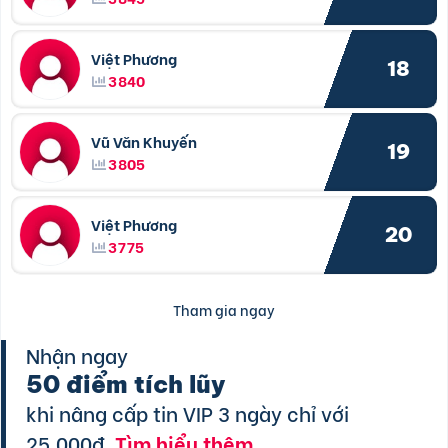
Việt Phương
18
3840
Vũ Văn Khuyến
19
3805
Việt Phương
20
3775
Tham gia ngay
Nhận ngay
50 điểm tích lũy
khi nâng cấp tin VIP 3 ngày chỉ với
25.000đ.
Tìm hiểu thêm