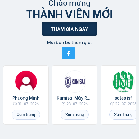
Chào mừng
THÀNH VIÊN MỚI
THAM GIA NGAY
Mời bạn bè tham gia:
Phuong Minh
Kumisai Máy Rửa Xe
sales isf
31-07-2026
28-07-2026
22-07-2026
Xem trang
Xem trang
Xem trang