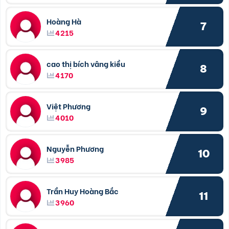
Hoàng Hà
7
4215
cao thị bích vâng kiều
8
4170
Việt Phương
9
4010
Nguyễn Phương
10
3985
Trần Huy Hoàng Bắc
11
3960