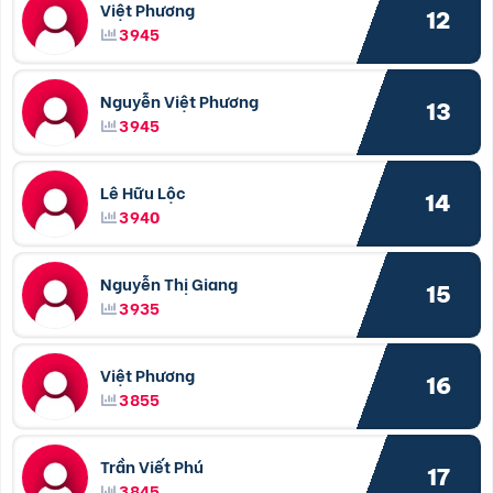
Việt Phương
12
3945
Nguyễn Việt Phương
13
3945
Lê Hữu Lộc
14
3940
Nguyễn Thị Giang
15
3935
Việt Phương
16
3855
Trần Viết Phú
17
3845