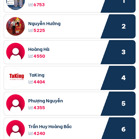
1
6753
Nguyễn Hưởng
2
5225
Hoàng Hà
3
4550
TaKing
4
4404
Phượng Nguyễn
5
4355
Trần Huy Hoàng Bắc
6
4240