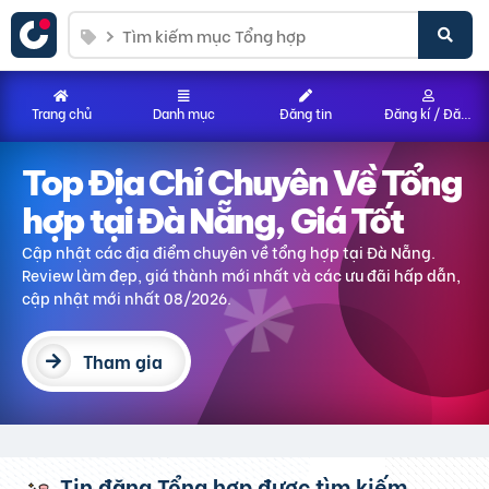
Trang chủ
Danh mục
Đăng tin
Đăng kí / Đăng nhập
Top Địa Chỉ Chuyên Về Tổng
hợp tại Đà Nẵng, Giá Tốt
Cập nhật các địa điểm chuyên về tổng hợp tại Đà Nẵng.
Review làm đẹp, giá thành mới nhất và các ưu đãi hấp dẫn,
cập nhật mới nhất 08/2026.
Tham gia
Tin đăng Tổng hợp được tìm kiếm