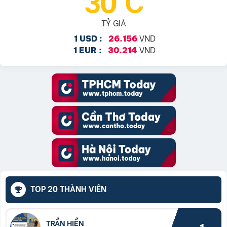
30°C
TỶ GIÁ
VND
1 USD :
26.156
VND
1 EUR :
30.214
TOP 20 THÀNH VIÊN
TRẦN HIỀN