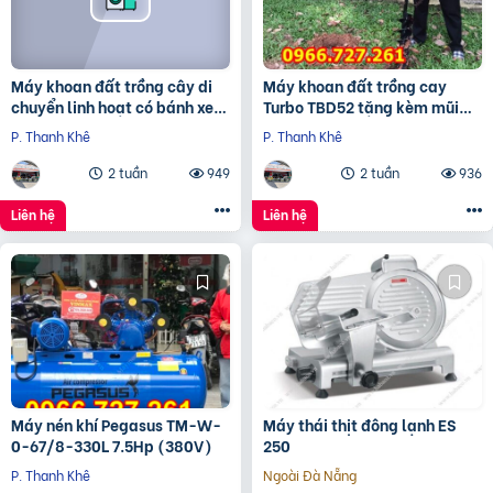
Máy khoan đất trồng cây di
Máy khoan đất trồng cay
chuyển linh hoạt có bánh xe
Turbo TBD52 tặng kèm mũi
đẩy Turbo TBK68
khoan 150mm
P. Thanh Khê
P. Thanh Khê
2 tuần
949
2 tuần
936
Liên hệ
Liên hệ
Máy nén khí Pegasus TM-W-
Máy thái thịt đông lạnh ES
0-67/8-330L 7.5Hp (380V)
250
P. Thanh Khê
Ngoài Đà Nẵng