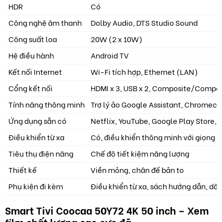
HDR
Có
Công nghệ âm thanh
Dolby Audio, DTS Studio Sound
Công suất loa
20W (2 x 10W)
Hệ điều hành
Android TV
Kết nối Internet
Wi-Fi tích hợp, Ethernet (LAN)
Cổng kết nối
HDMI x 3, USB x 2, Composite/Compon
Tính năng thông minh
Trợ lý ảo Google Assistant, Chromecas
Ứng dụng sẵn có
Netflix, YouTube, Google Play Store, v
Điều khiển từ xa
Có, điều khiển thông minh với giọng n
Tiêu thụ điện năng
Chế độ tiết kiệm năng lượng
Thiết kế
Viền mỏng, chân đế bản to
Phụ kiện đi kèm
Điều khiển từ xa, sách hướng dẫn, dâ
Smart Tivi Coocaa 50Y72 4K 50 inch – Xem
film chất lượng cao cực đã