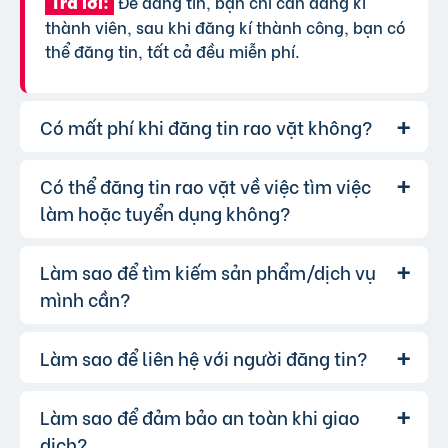
Để đăng tin, bạn chỉ cần đăng kí
Trả lời:
thành viên, sau khi đăng kí thành công, bạn có
thể đăng tin, tất cả đều miễn phí.
Có mất phí khi đăng tin rao vặt không?
Có thể đăng tin rao vặt về việc tìm việc
Chúng tôi cung cấp gói đăng tin miễn
Trả lời:
phí cơ bản cho tất cả người dùng. Tuy nhiên, để
làm hoặc tuyển dụng không?
tăng hiệu quả quảng cáo và được ưu tiên hiển
thị, bạn có thể lựa chọn các gói dịch vụ nâng
Làm sao để tìm kiếm sản phẩm/dịch vụ
Hoàn toàn có thể. Website của chúng
Trả lời:
cấp với chi phí hợp lý, xem thêm
phí dịch vụ tin
tôi hỗ trợ đăng tin tuyển dụng và tìm việc làm.
mình cần?
VIP
.
Bạn chỉ cần chọn đúng chuyên mục và điền đầy
đủ thông tin.
Làm sao để liên hệ với người đăng tin?
Bạn có thể sử dụng công cụ tìm kiếm
Trả lời:
trên website, nhập từ khóa liên quan đến sản
phẩm/dịch vụ bạn muốn tìm. Để lọc kết quả
Làm sao để đảm bảo an toàn khi giao
Khi bạn tìm thấy tin rao vặt phù hợp,
Trả lời:
chính xác hơn, bạn có thể chọn thêm danh mục
hãy nhấp vào một trong những nút liên hệ mà
dịch?