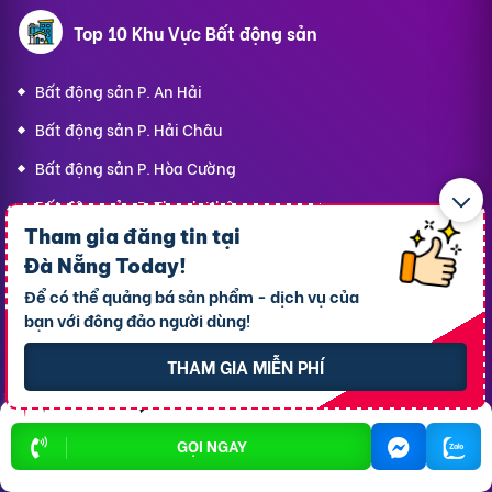
Top 10 Khu Vực Bất động sản
Bất động sản P. An Hải
Bất động sản P. Hải Châu
Bất động sản P. Hòa Cường
Bất động sản P. Thanh Khê
Tham gia đăng tin tại
Bất động sản P. Ngũ Hành Sơn
Đà Nẵng Today
!
Bất động sản P. Hòa Khánh
Để có thể quảng bá sản phẩm - dịch vụ của
bạn với đông đảo người dùng!
Bất động sản P. Sơn Trà
Bất động sản P. Cẩm Lệ
THAM GIA MIỄN PHÍ
Bất động sản P. An Khê
Bất động sản P. Hòa Xuân
GỌI NGAY