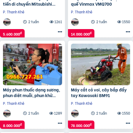
tiến di chuyển Mitsubishi
quế Vinmax VMQ700
TB43
P. Thanh Khê
P. Thanh Khê
2 tuần
1261
2 tuần
1550
đ
đ
5.600.000
14.000.000
Máy phun thuốc dạng sương,
Máy cắt cỏ voi, cây bắp đẩy
phun diệt muỗi, phun khử
tay Kawasaki BM91
trùng ULV Germi 7L
P. Thanh Khê
P. Thanh Khê
2 tuần
1289
2 tuần
1550
đ
đ
8.000.000
78.000.000