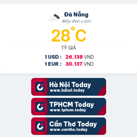
Đà Nẵng
Mây đen u ám
28°C
TỶ GIÁ
VND
1 USD :
26.138
VND
1 EUR :
30.137