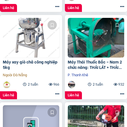
Liên hệ
Liên hệ
Máy xay giò chả công nghiệp
Máy Thái Thuốc Bắc – Nam 2
5kg
chức năng: THÁI LÁT + THÁI
KHÚC
Ngoài Đà Nẵng
P. Thanh Khê
2 tuần
966
2 tuần
932
Liên hệ
Liên hệ