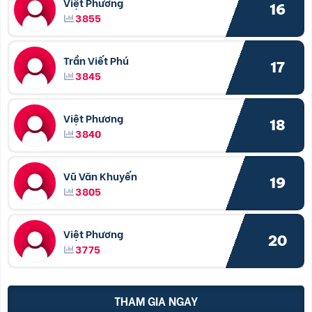
Việt Phương
16
3855
Trần Viết Phú
17
3845
Việt Phương
18
3840
Vũ Văn Khuyến
19
3805
Việt Phương
20
3775
THAM GIA NGAY