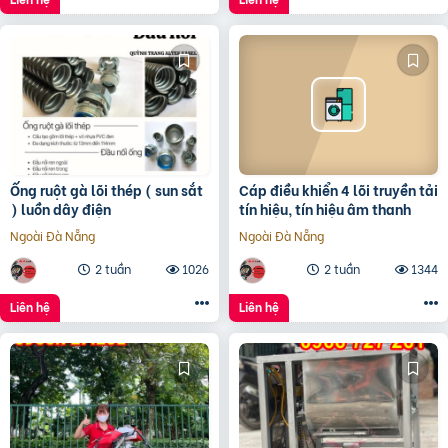
Ống ruột gà lõi thép ( sun sắt
Cáp điều khiển 4 lõi truyền tải
) luồn dây điện
tín hiệu, tín hiệu âm thanh
Ngoài Đà Nẵng
Ngoài Đà Nẵng
2 tuần
1026
2 tuần
1344
Liên hệ
Liên hệ