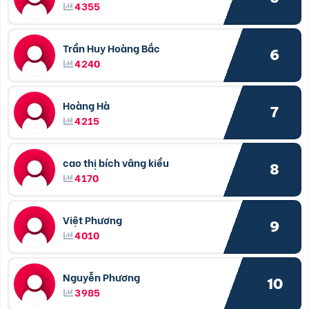
4355
Trần Huy Hoàng Bắc
6
4240
Hoàng Hà
7
4215
cao thị bích vâng kiều
8
4170
Việt Phương
9
4010
Nguyễn Phương
10
3985