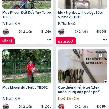
Máy Khoan Đất Đẩy Tay Turbo
Máy trộn bôt, nhào bột 15kg
TBK68
Vinmax VTB15
P. Thanh Khê
P. Thanh Khê
2 tuần
1016
2 tuần
1548
Liên hệ
đ
6.500.000
Máy khoan đất Turbo TBD52
Cáp điều khiển 6 lõi Altek
Kabel cung cấp phân phối
độc quyền
P. Thanh Khê
Ngoài Đà Nẵng
2 tuần
1021
2 tuần
1354