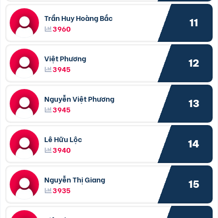
Trần Huy Hoàng Bắc
11
3960
Việt Phương
12
3945
Nguyễn Việt Phương
13
3945
Lê Hữu Lộc
14
3940
Nguyễn Thị Giang
15
3935