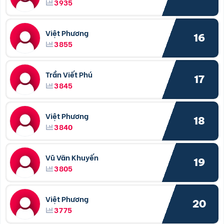
3935
Việt Phương
16
3855
Trần Viết Phú
17
3845
Việt Phương
18
3840
Vũ Văn Khuyến
19
3805
Việt Phương
20
3775