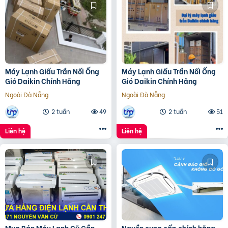
Máy Lạnh Giấu Trần Nối Ống
Máy Lạnh Giấu Trần Nối Ống
Gió Daikin Chính Hãng
Gió Daikin Chính Hãng
Ngoài Đà Nẵng
Ngoài Đà Nẵng
2 tuần
49
2 tuần
51
Liên hệ
Liên hệ
Mua Bán Máy Lạnh Cũ Cần
Nguồn cung cấp chính hãng