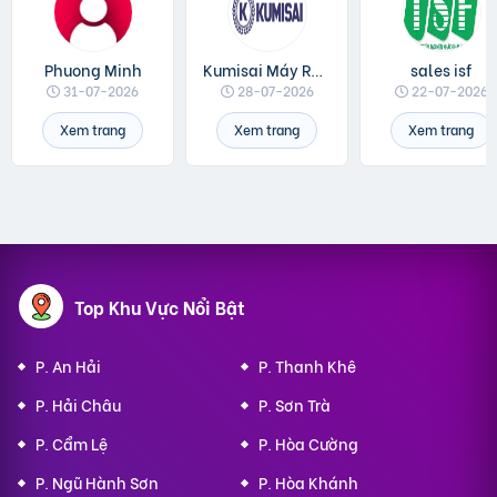
Phuong Minh
Kumisai Máy Rửa Xe
sales isf
31-07-2026
28-07-2026
22-07-2026
Xem trang
Xem trang
Xem trang
Top Khu Vực Nổi Bật
P. An Hải
P. Thanh Khê
P. Hải Châu
P. Sơn Trà
P. Cẩm Lệ
P. Hòa Cường
P. Ngũ Hành Sơn
P. Hòa Khánh