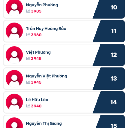
Nguyễn Phương
10
3985
Trần Huy Hoàng Bắc
11
3960
Việt Phương
12
3945
Nguyễn Việt Phương
13
3945
Lê Hữu Lộc
14
3940
Nguyễn Thị Giang
15