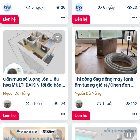
5 ngày
25
5 ngày
23
Liên hệ
Liên hệ
Cần mua số lượng lớn Điều
Thi công ống đồng máy lạnh
hòa MULTI DAIKIN tối đa hóa
âm tường giá rẻ/Chọn đơn vị
không gian giá rẻ
thi công uy tín nào
Ngoài Đà Nẵng
Ngoài Đà Nẵng
1 tuần
124
1 tuần
152
Liên hệ
Liên hệ