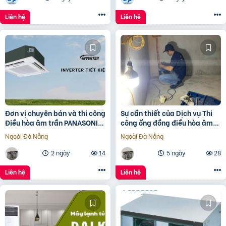
Liên hệ
Liên hệ
Đơn vị chuyên bán và thi công
Sự cần thiết của Dịch vụ Thi
Điều hòa âm trần PANASONIC
công ống đồng điều hòa âm
Inverter giá đại lý
tường?
Ngoài Đà Nẵng
Ngoài Đà Nẵng
2 ngày
14
5 ngày
28
Liên hệ
Liên hệ