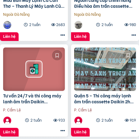
Thơ – Thanh Lý Máy Lạnh Cũ
Điều hòa âm trần cassette
Cần Thơ Giá Rẻ đã cập
DAIKIN FCFC40 giá siêu tốt
Ngoài Đà Nẵng
Ngoài Đà Nẵng
tại Thủ Đức
2 tuần
2683
2 tuần
980
Liên hệ
Liên hệ
Tư vấn 24/7 và thi công máy
Quận 5 – Thi công máy lạnh
lạnh âm trần Daikin
âm trần cassette Daikin 2hp
FCNQ42MV1 5 ngựa giá rẻ
trọn gói chất lượng và hiệu
P. Cẩm Lệ
P. Cẩm Lệ
quả
2 tuần
933
2 tuần
919
Liên hệ
Liên hệ