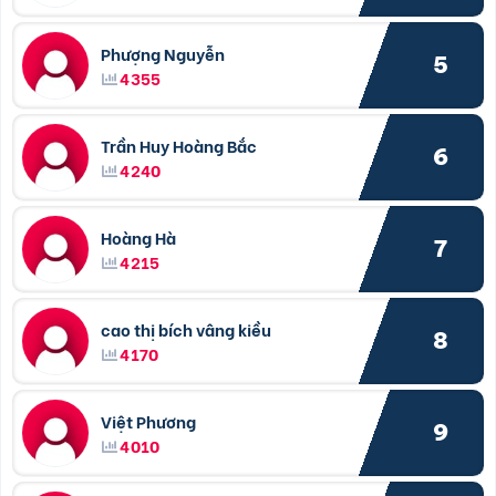
Phượng Nguyễn
5
4355
Trần Huy Hoàng Bắc
6
4240
Hoàng Hà
7
4215
cao thị bích vâng kiều
8
4170
Việt Phương
9
4010