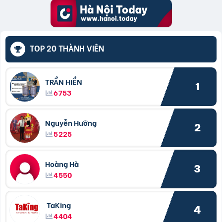
TOP 20 THÀNH VIÊN
TRẦN HIỀN
1
6753
Nguyễn Hưởng
2
5225
Hoàng Hà
3
4550
TaKing
4
4404