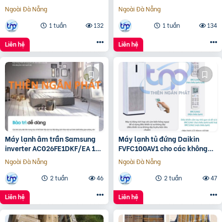
Xưởng
Ngoài Đà Nẵng
Ngoài Đà Nẵng
1 tuần
132
1 tuần
134
Liên hệ
Liên hệ
Máy lạnh âm trần Samsung
Máy lạnh tủ đứng Daikin
inverter AC026FE1DKF/EA 1
FVFC100AV1 cho các không
hướng công nghệ WindFree™
gian rộng dưới 50m2
Ngoài Đà Nẵng
Ngoài Đà Nẵng
2 tuần
46
2 tuần
47
Liên hệ
Liên hệ