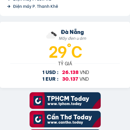
Điện máy P. Thanh Khê
Đà Nẵng
Mây đen u ám
29°C
TỶ GIÁ
VND
1 USD :
26.138
VND
1 EUR :
30.137