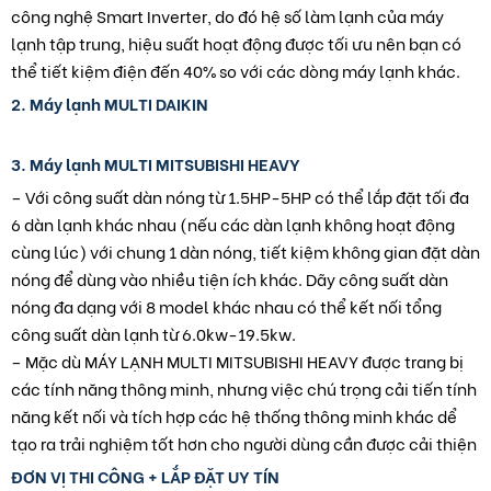
công nghệ Smart Inverter, do đó hệ số làm lạnh của máy
lạnh tập trung, hiệu suất hoạt động được tối ưu nên bạn có
thể tiết kiệm điện đến 40% so với các dòng máy lạnh khác.
2. Máy lạnh MULTI DAIKIN
3. Máy lạnh MULTI MITSUBISHI HEAVY
– Với công suất dàn nóng từ 1.5HP-5HP có thể lắp đặt tối đa
6 dàn lạnh khác nhau (nếu các dàn lạnh không hoạt động
cùng lúc) với chung 1 dàn nóng, tiết kiệm không gian đặt dàn
nóng để dùng vào nhiều tiện ích khác. Dãy công suất dàn
nóng đa dạng với 8 model khác nhau có thể kết nối tổng
công suất dàn lạnh từ 6.0kw-19.5kw.
– Mặc dù MÁY LẠNH MULTI MITSUBISHI HEAVY được trang bị
các tính năng thông minh, nhưng việc chú trọng cải tiến tính
năng kết nối và tích hợp các hệ thống thông minh khác dể
tạo ra trải nghiệm tốt hơn cho người dùng cần được cải thiện
ĐƠN VỊ THI CÔNG + LẮP ĐẶT UY TÍN