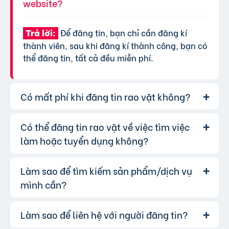
website?
Để đăng tin, bạn chỉ cần đăng kí
Trả lời:
thành viên, sau khi đăng kí thành công, bạn có
thể đăng tin, tất cả đều miễn phí.
Có mất phí khi đăng tin rao vặt không?
Có thể đăng tin rao vặt về việc tìm việc
Chúng tôi cung cấp gói đăng tin miễn
Trả lời:
phí cơ bản cho tất cả người dùng. Tuy nhiên, để
làm hoặc tuyển dụng không?
tăng hiệu quả quảng cáo và được ưu tiên hiển
thị, bạn có thể lựa chọn các gói dịch vụ nâng
Làm sao để tìm kiếm sản phẩm/dịch vụ
Hoàn toàn có thể. Website của chúng
Trả lời:
cấp với chi phí hợp lý, xem thêm
phí dịch vụ tin
tôi hỗ trợ đăng tin tuyển dụng và tìm việc làm.
mình cần?
VIP
.
Bạn chỉ cần chọn đúng chuyên mục và điền đầy
đủ thông tin.
Làm sao để liên hệ với người đăng tin?
Bạn có thể sử dụng công cụ tìm kiếm
Trả lời:
trên website, nhập từ khóa liên quan đến sản