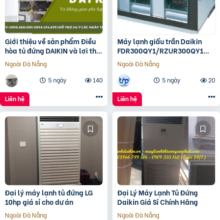
Giới thiệu về sản phẩm Điều
Máy lạnh giấu trần Daikin
hòa tủ đứng DAIKIN và lợi thế
FDR300QY1/RZUR300QY1
khi lắp
Inverter
Ngoài Đà Nẵng
Ngoài Đà Nẵng
5 ngày
140
5 ngày
20
Liên hệ
Liên hệ
Đại lý máy lạnh tủ đứng LG
Đại Lý Máy Lạnh Tủ Đứng
10hp giá sỉ cho dự án
Daikin Giá Sỉ Chính Hãng
Ngoài Đà Nẵng
Ngoài Đà Nẵng