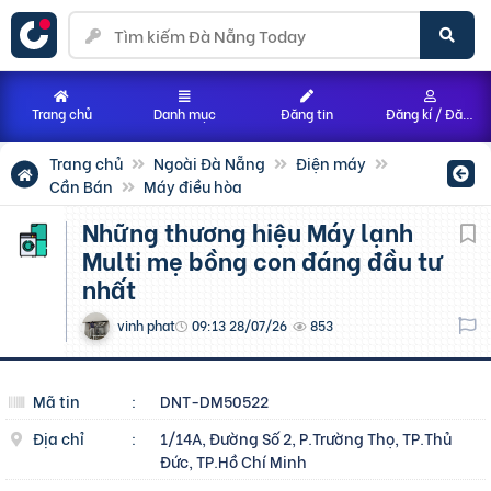
Trang chủ
Danh mục
Đăng tin
Đăng kí / Đăng nhập
Trang chủ
Ngoài Đà Nẵng
Điện máy
Cần Bán
Máy điều hòa
Những thương hiệu Máy lạnh
Multi mẹ bồng con đáng đầu tư
nhất
vinh phat
09:13 28/07/26
853
Mã tin
:
DNT-DM50522
Địa chỉ
:
1/14A, Đường Số 2, P.Trường Thọ, TP.Thủ
Đức, TP.Hồ Chí Minh