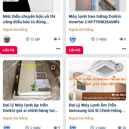
Nhà thầu chuyên bán và thi
Máy lạnh treo tường Daikin
công Điều hòa tủ đứng
Inverter 1 HP FTKM25AVMV
PANASONIC S-24PB3H5
Ngoài Đà Nẵng
Ngoài Đà Nẵng
Inverter 3HP giá rẻ
11 giờ
4
1 ngày
6
Liên hệ
Liên hệ
Đại lý Máy lạnh áp trần
Đại Lý Máy Lạnh Âm Trần
Daikin giá sỉ chính hãng tại
Samsung Giá Sỉ Chính Hãng
TP.HCM
Tại TP.HCM
Ngoài Đà Nẵng
Ngoài Đà Nẵng
1 ngày
9
1 ngày
10