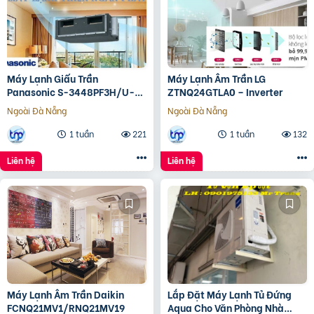
Máy Lạnh Giấu Trần
Máy Lạnh Âm Trần LG
Panasonic S-3448PF3H/U-
ZTNQ24GTLA0 – Inverter
43PR1H5
Ngoài Đà Nẵng
Ngoài Đà Nẵng
1 tuần
221
1 tuần
132
Liên hệ
Liên hệ
Máy Lạnh Âm Trần Daikin
Lắp Đặt Máy Lạnh Tủ Đứng
FCNQ21MV1/RNQ21MV19
Aqua Cho Văn Phòng Nhà