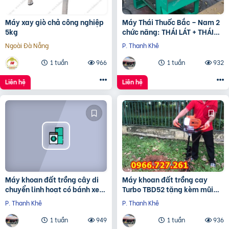
Máy xay giò chả công nghiệp
Máy Thái Thuốc Bắc – Nam 2
5kg
chức năng: THÁI LÁT + THÁI
KHÚC
Ngoài Đà Nẵng
P. Thanh Khê
1 tuần
966
1 tuần
932
Liên hệ
Liên hệ
Máy khoan đất trồng cây di
Máy khoan đất trồng cay
chuyển linh hoạt có bánh xe
Turbo TBD52 tặng kèm mũi
đẩy Turbo TBK68
khoan 150mm
P. Thanh Khê
P. Thanh Khê
1 tuần
949
1 tuần
936