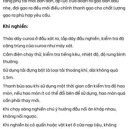
tăng phụ tải mới dần dần, áp lực của đoạn ra gạo ban đầu
nhẹ, đợi gạo ra đều mới điều chỉnh thanh gạo cho chất lượng
gạo ra phù hợp yêu cầu.
Khi nghiền:
Tháo dây curoa ở đầu xát ra, lắp dây đầu nghiền, kiểm tra độ
căng trùng của curoa như máy xát.
Cắm điện chạy thử, kiểm tra tiếng kêu, nhiệt độ, độ rung bình
thường.
Sử dụng tải đựng bột là loại tải thoáng khí, dài không quá
1.5m.
Thanh búa sau khi sử dụng một thời gian cần kiểm tra độ hao
mòn, nếu hao mòn ít có thể đổi bên để sử dụng, hao mòn quá
cần phải thay mới.
Khi chạy sàng nghiền chú ý hướng đầu nối ăn khớp nhau,
không nối ngược.
Khi nghiền bị cỏ quấn hoặc vật kẹt ở cửa nạp liệu, không