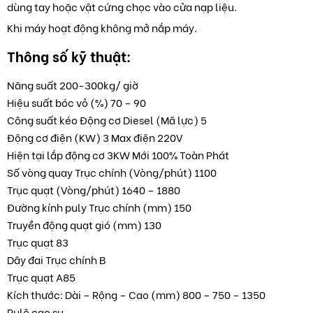
dùng tay hoặc vật cứng chọc vào cửa nạp liệu.
Khi máy hoạt động không mở nắp máy.
Thông số kỹ thuật:
Năng suất 200-300kg/ giờ
Hiệu suất bóc vỏ (%) 70 – 90
Công suất kéo Động cơ Diesel (Mã lực) 5
Động cơ điện (KW) 3 Max điện 220V
Hiện tại lắp động cơ 3KW Mới 100% Toàn Phát
Số vòng quay Trục chính (Vòng/phút) 1100
Trục quạt (Vòng/phút) 1640 – 1880
Đường kính puly Trục chính (mm) 150
Truyền động quạt gió (mm) 130
Trục quạt 83
Dây đai Trục chính B
Trục quạt A85
Kích thước: Dài – Rộng – Cao (mm) 800 – 750 – 1350
Rulô cao su