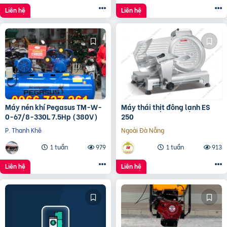
Liên hệ
Liên hệ
Máy nén khí Pegasus TM-W-
Máy thái thịt đông lạnh ES
0-67/8-330L 7.5Hp (380V)
250
P. Thanh Khê
Ngoài Đà Nẵng
1 tuần
979
1 tuần
913
Liên hệ
Liên hệ