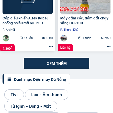
Cáp điều khiển Altek Kabel
Máy đầm cóc, đầm đất chạy
chống nhiễu mã SH-500
xăng HCR100
P. An Hải
P. Thanh Khê
1 tuần
1380
1 tuần
960
Liên hệ
đ
4.300
XEM THÊM
Danh mục Điện máy Đà Nẵng
Tivi
Loa - Âm thanh
Tủ lạnh - Đông - Mát