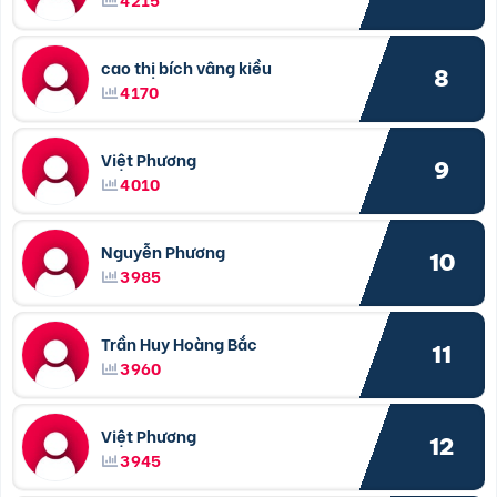
cao thị bích vâng kiều
8
4170
Việt Phương
9
4010
Nguyễn Phương
10
3985
Trần Huy Hoàng Bắc
11
3960
Việt Phương
12
3945