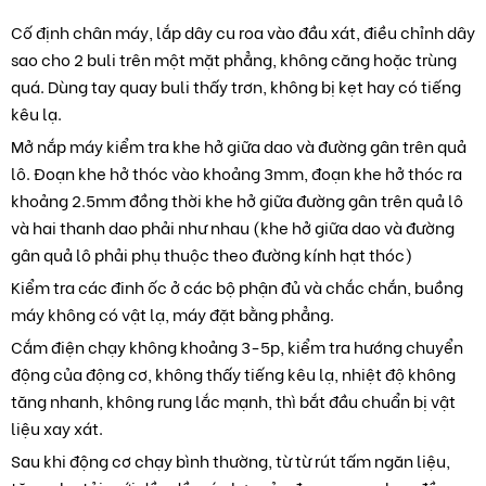
Cố định chân máy, lắp dây cu roa vào đầu xát, điều chỉnh dây
sao cho 2 buli trên một mặt phẳng, không căng hoặc trùng
quá. Dùng tay quay buli thấy trơn, không bị kẹt hay có tiếng
kêu lạ.
Mở nắp máy kiểm tra khe hở giữa dao và đường gân trên quả
lô. Đoạn khe hở thóc vào khoảng 3mm, đoạn khe hở thóc ra
khoảng 2.5mm đồng thời khe hở giữa đường gân trên quả lô
và hai thanh dao phải như nhau (khe hở giữa dao và đường
gân quả lô phải phụ thuộc theo đường kính hạt thóc)
Kiểm tra các đinh ốc ở các bộ phận đủ và chắc chắn, buồng
máy không có vật lạ, máy đặt bằng phẳng.
Cắm điện chạy không khoảng 3-5p, kiểm tra hướng chuyển
động của động cơ, không thấy tiếng kêu lạ, nhiệt độ không
tăng nhanh, không rung lắc mạnh, thì bắt đầu chuẩn bị vật
liệu xay xát.
Sau khi động cơ chạy bình thường, từ từ rút tấm ngăn liệu,