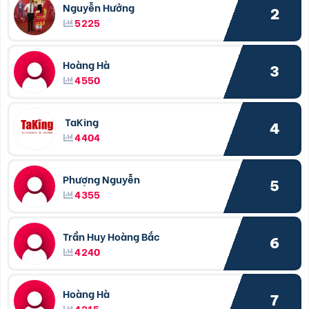
Nguyễn Hưởng
2
5225
Hoàng Hà
3
4550
TaKing
4
4404
Phượng Nguyễn
5
4355
Trần Huy Hoàng Bắc
6
4240
Hoàng Hà
7
4215