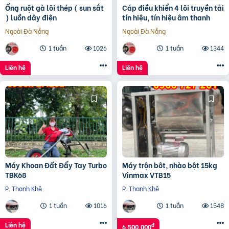
Ống ruột gà lõi thép ( sun sắt
Cáp điều khiển 4 lõi truyền tải
) luồn dây điện
tín hiệu, tín hiệu âm thanh
Ngoài Đà Nẵng
Ngoài Đà Nẵng
1 tuần
1026
1 tuần
1344
Liên hệ
Liên hệ
Máy Khoan Đất Đẩy Tay Turbo
Máy trộn bôt, nhào bột 15kg
TBK68
Vinmax VTB15
P. Thanh Khê
P. Thanh Khê
1 tuần
1016
1 tuần
1548
Liên hệ
đ
6.500.000