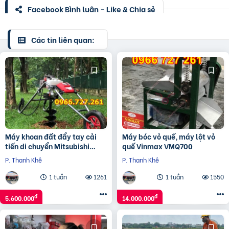
Facebook Bình luận - Like & Chia sẻ
Các tin liên quan:
Máy khoan đất đẩy tay cải
Máy bóc vỏ quế, máy lột vỏ
tiến di chuyển Mitsubishi
quế Vinmax VMQ700
TB43
P. Thanh Khê
P. Thanh Khê
1 tuần
1261
1 tuần
1550
đ
đ
5.600.000
14.000.000