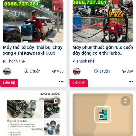
Máy thổi lá cây, thổi bụi chạy
Máy phun thuốc gắn rulo cuốn
xăng 4 thì Kawasaki TK85
dây động cơ 4 thì Turbo
TB140R
P. Thanh Khê
P. Thanh Khê
1 tuần
933
1 tuần
869
Liên hệ
Liên hệ