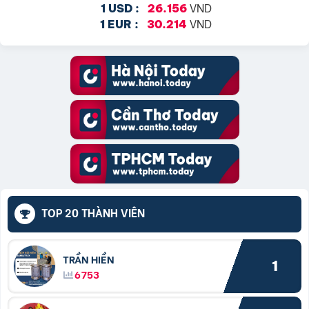
VND
1 USD :
26.156
VND
1 EUR :
30.214
TOP 20 THÀNH VIÊN
TRẦN HIỀN
1
6753