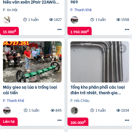
hiệu vặn xoắn 2Pair 22AWG
989
chính hãng
P. An Hải
P. Thanh Khê
1 tuần
1427
1 tuần
1558
đ
đ
15.000
1.950.000
Máy gieo sạ lúa 6 trống loại
Tổng kho phân phối các loại
cải tiến
điện trở nhiệt, thanh gia
nhiệt, vòng gia nhiệt.
P. Thanh Khê
P. Hải Châu
1 tuần
845
1 tuần
1034
Liên hệ
đ
100.000