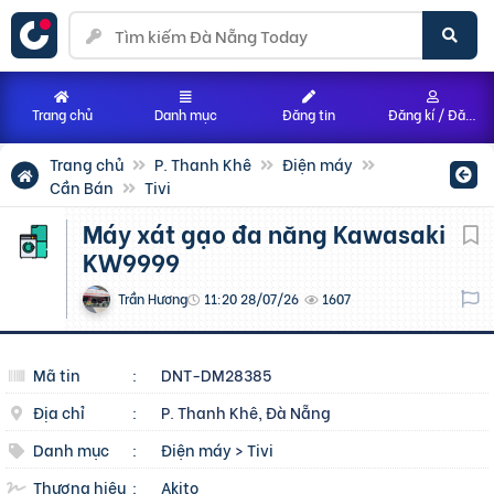
Trang chủ
Danh mục
Đăng tin
Đăng kí / Đăng nhập
Trang chủ
P. Thanh Khê
Điện máy
Cần Bán
Tivi
Máy xát gạo đa năng Kawasaki
KW9999
Trần Hương
11:20 28/07/26
1607
Mã tin
:
DNT-DM28385
Địa chỉ
:
P. Thanh Khê, Đà Nẵng
Danh mục
:
Điện máy
>
Tivi
Thương hiệu
:
Akito