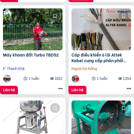
Máy khoan đất Turbo TBD52
Cáp điều khiển 6 lõi Altek
Kabel cung cấp phân phối
độc quyền
P. Thanh Khê
Ngoài Đà Nẵng
1 tuần
1021
1 tuần
1354
Liên hệ
Liên hệ