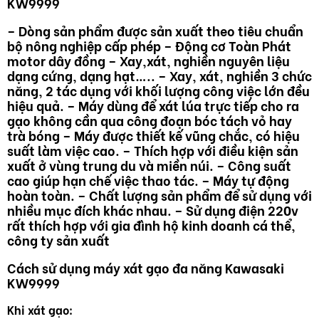
KW9999
– Dòng sản phẩm được sản xuất theo tiêu chuẩn
bộ nông nghiệp cấp phép
– Động cơ Toàn Phát
motor dây đồng
– Xay,xát, nghiền nguyên liệu
dạng cứng, dạng hạt…..
– Xay, xát, nghiền 3 chức
năng, 2 tác dụng với khối lượng công việc lớn đều
hiệu quả.
– Máy dùng để xát lúa trực tiếp cho ra
gạo không cần qua công đoạn bóc tách vỏ hay
trà bóng
– Máy được thiết kế vũng chắc, có hiệu
suất làm việc cao.
– Thích hợp với điều kiện sản
xuất ở vùng trung du và miền núi.
– Công suất
cao giúp hạn chế việc thao tác.
– Máy tự động
hoàn toàn.
– Chất lượng sản phẩm để sử dụng với
nhiều mục đích khác nhau.
– Sử dụng điện 220v
rất thích hợp với gia đình hộ kinh doanh cá thể,
công ty sản xuất
Cách sử dụng máy xát gạo đa năng Kawasaki
KW9999
Khi xát gạo: