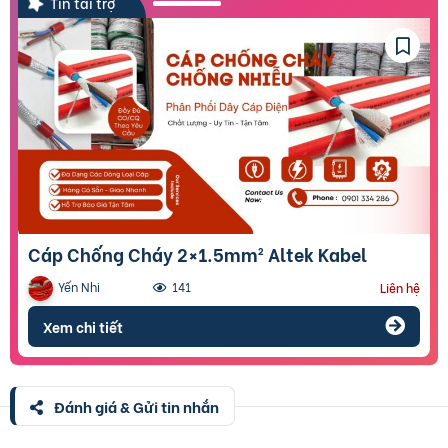
Tin tài trợ
Cáp Chống Cháy 2×1.5mm² Altek Kabel
Yến Nhi
141
Liên hệ
Xem chi tiết
Đánh giá & Gửi tin nhắn