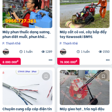
Máy phun thuốc dạng sương,
Máy cắt cỏ voi, cây bắp đẩy
phun diệt muỗi, phun khử
tay Kawasaki BM91
trùng ULV Germi 7L
P. Thanh Khê
P. Thanh Khê
1 tuần
1289
1 tuần
1550
đ
đ
8.000.000
78.000.000
Chuyên cung cấp cáp điện tín
Máy gieo hạt , trỉa ngô đậu