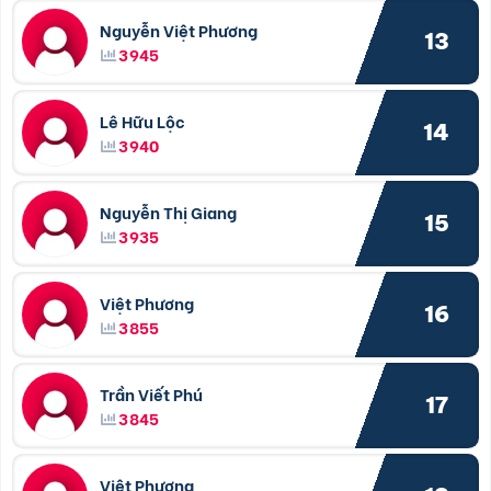
Nguyễn Việt Phương
13
3945
Lê Hữu Lộc
14
3940
Nguyễn Thị Giang
15
3935
Việt Phương
16
3855
Trần Viết Phú
17
3845
Việt Phương