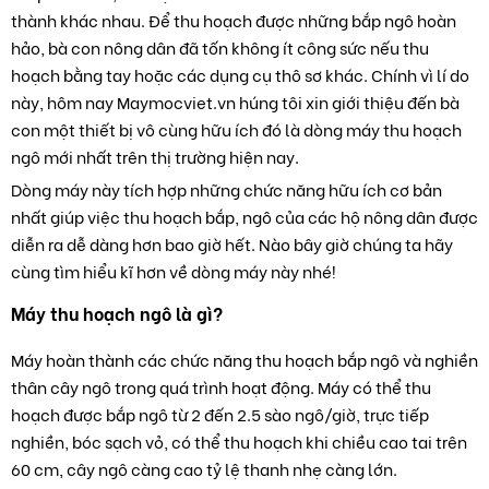
thành khác nhau. Để thu hoạch được những bắp ngô hoàn
hảo, bà con nông dân đã tốn không ít công sức nếu thu
hoạch bằng tay hoặc các dụng cụ thô sơ khác. Chính vì lí do
này, hôm nay Maymocviet.vn húng tôi xin giới thiệu đến bà
con một thiết bị vô cùng hữu ích đó là dòng máy thu hoạch
ngô mới nhất trên thị trường hiện nay.
Dòng máy này tích hợp những chức năng hữu ích cơ bản
nhất giúp việc thu hoạch bắp, ngô của các hộ nông dân được
diễn ra dễ dàng hơn bao giờ hết. Nào bây giờ chúng ta hãy
cùng tìm hiểu kĩ hơn về dòng máy này nhé!
Máy thu hoạch ngô là gì?
Máy hoàn thành các chức năng thu hoạch bắp ngô và nghiền
thân cây ngô trong quá trình hoạt động. Máy có thể thu
hoạch được bắp ngô từ 2 đến 2.5 sào ngô/giờ, trực tiếp
nghiền, bóc sạch vỏ, có thể thu hoạch khi chiều cao tai trên
60 cm, cây ngô càng cao tỷ lệ thanh nhẹ càng lớn.