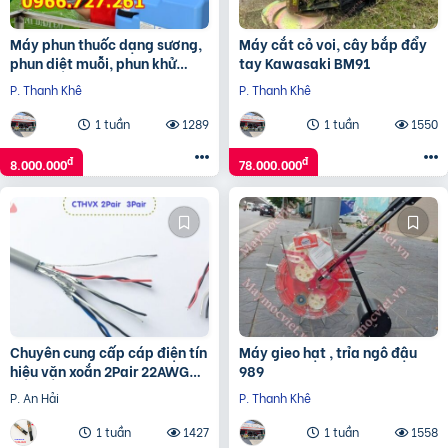
Máy phun thuốc dạng sương,
Máy cắt cỏ voi, cây bắp đẩy
phun diệt muỗi, phun khử
tay Kawasaki BM91
trùng ULV Germi 7L
P. Thanh Khê
P. Thanh Khê
1 tuần
1289
1 tuần
1550
đ
đ
8.000.000
78.000.000
Chuyên cung cấp cáp điện tín
Máy gieo hạt , trỉa ngô đậu
hiệu vặn xoắn 2Pair 22AWG
989
chính hãng
P. An Hải
P. Thanh Khê
1 tuần
1427
1 tuần
1558