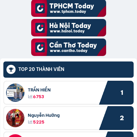
TOP 20 THÀNH VIÊN
TRẦN HIỀN
1
6753
Nguyễn Hưởng
2
5225