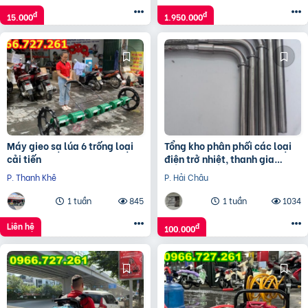
đ
đ
15.000
1.950.000
Máy gieo sạ lúa 6 trống loại
Tổng kho phân phối các loại
cải tiến
điện trở nhiệt, thanh gia
nhiệt, vòng gia nhiệt.
P. Thanh Khê
P. Hải Châu
1 tuần
845
1 tuần
1034
Liên hệ
đ
100.000