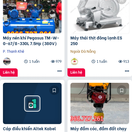
Máy nén khí Pegasus TM-W-
Máy thái thịt đông lạnh ES
0-67/8-330L 7.5Hp (380V)
250
P. Thanh Khê
Ngoài Đà Nẵng
1 tuần
979
1 tuần
913
Liên hệ
Liên hệ
Cáp điều khiển Altek Kabel
Máy đầm cóc, đầm đất chạy