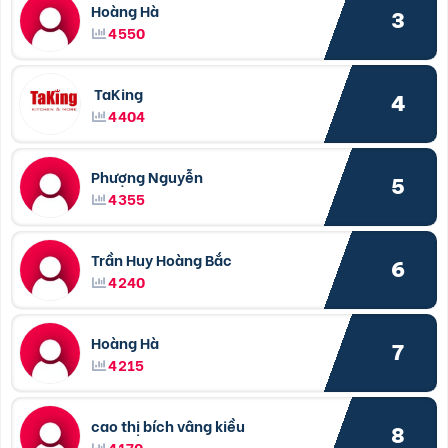
Hoàng Hà
3
4550
TaKing
4
4404
Phượng Nguyễn
5
4355
Trần Huy Hoàng Bắc
6
4240
Hoàng Hà
7
4215
cao thị bích vâng kiều
8
4170