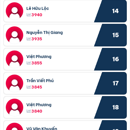
Lê Hữu Lộc
14
3940
Nguyễn Thị Giang
15
3935
Việt Phương
16
3855
Trần Viết Phú
17
3845
Việt Phương
18
3840
Vũ Văn Khuyến