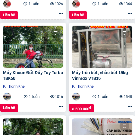
1 tuần
1026
1 tuần
1344
Liên hệ
Liên hệ
Máy Khoan Đất Đẩy Tay Turbo
Máy trộn bôt, nhào bột 15kg
TBK68
Vinmax VTB15
P. Thanh Khê
P. Thanh Khê
1 tuần
1016
1 tuần
1548
Liên hệ
đ
6.500.000