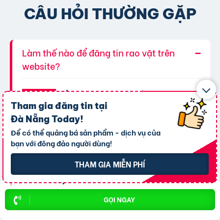
CÂU HỎI THƯỜNG GẶP
Làm thế nào để đăng tin rao vặt trên
website?
Để đăng tin, bạn chỉ cần đăng kí
Trả lời:
Tham gia đăng tin tại
thành viên, sau khi đăng kí thành công, bạn có
thể đăng tin, tất cả đều miễn phí.
Đà Nẵng Today
!
Để có thể quảng bá sản phẩm - dịch vụ của
bạn với đông đảo người dùng!
Có mất phí khi đăng tin rao vặt không?
THAM GIA MIỄN PHÍ
Có thể đăng tin rao vặt về việc tìm việc
Chúng tôi cung cấp gói đăng tin miễn
Trả lời:
phí cơ bản cho tất cả người dùng. Tuy nhiên, để
làm hoặc tuyển dụng không?
GỌI NGAY
tăng hiệu quả quảng cáo và được ưu tiên hiển
thị, bạn có thể lựa chọn các gói dịch vụ nâng