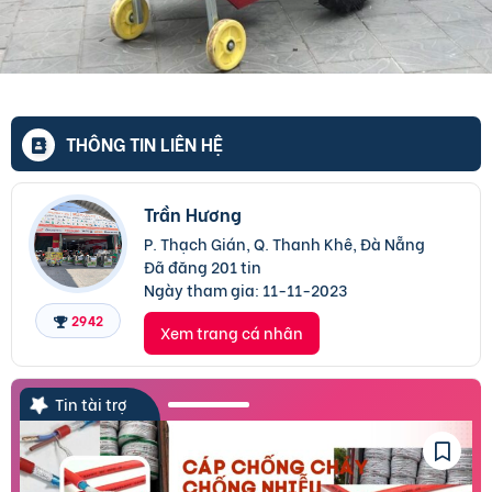
THÔNG TIN LIÊN HỆ
Trần Hương
P. Thạch Gián, Q. Thanh Khê, Đà Nẵng
Đã đăng 201 tin
Ngày tham gia:
11-11-2023
2942
Xem trang cá nhân
Tin tài trợ