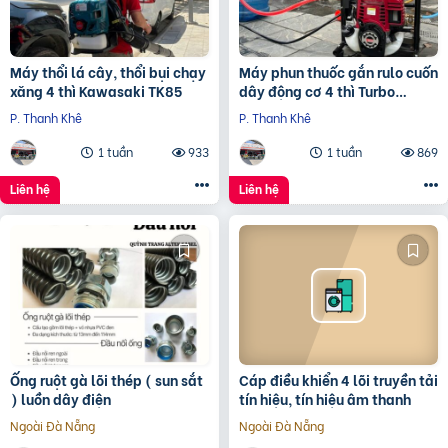
Máy thổi lá cây, thổi bụi chạy
Máy phun thuốc gắn rulo cuốn
xăng 4 thì Kawasaki TK85
dây động cơ 4 thì Turbo
TB140R
P. Thanh Khê
P. Thanh Khê
1 tuần
933
1 tuần
869
Liên hệ
Liên hệ
Ống ruột gà lõi thép ( sun sắt
Cáp điều khiển 4 lõi truyền tải
) luồn dây điện
tín hiệu, tín hiệu âm thanh
Ngoài Đà Nẵng
Ngoài Đà Nẵng