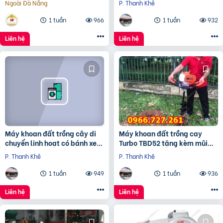
Ngoài Đà Nẵng
P. Thanh Khê
1 tuần
966
1 tuần
932
Liên hệ
Liên hệ
Máy khoan đất trồng cây di
Máy khoan đất trồng cay
chuyển linh hoạt có bánh xe
Turbo TBD52 tặng kèm mũi
đẩy Turbo TBK68
khoan 150mm
P. Thanh Khê
P. Thanh Khê
1 tuần
949
1 tuần
936
Liên hệ
Liên hệ