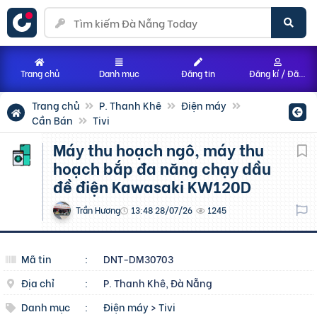
Trang chủ
Danh mục
Đăng tin
Đăng kí / Đăng nhập
Trang chủ
P. Thanh Khê
Điện máy
Cần Bán
Tivi
Máy thu hoạch ngô, máy thu
hoạch bắp đa năng chạy dầu
đề điện Kawasaki KW120D
Trần Hương
13:48 28/07/26
1245
Mã tin
:
DNT-DM30703
Địa chỉ
:
P. Thanh Khê, Đà Nẵng
Danh mục
:
Điện máy
>
Tivi