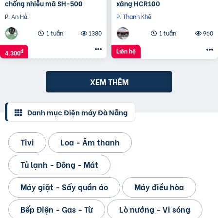
chống nhiễu mã SH-500
xăng HCR100
P. An Hải
P. Thanh Khê
1 tuần
1380
1 tuần
960
Liên hệ
đ
4.300
XEM THÊM
Danh mục Điện máy Đà Nẵng
Tivi
Loa - Âm thanh
Tủ lạnh - Đông - Mát
Máy giặt - Sấy quần áo
Máy điều hòa
Bếp Điện - Gas - Từ
Lò nướng - Vi sóng