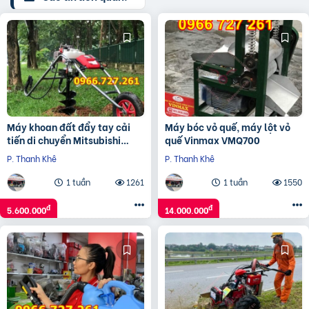
Máy khoan đất đẩy tay cải
Máy bóc vỏ quế, máy lột vỏ
tiến di chuyển Mitsubishi
quế Vinmax VMQ700
TB43
P. Thanh Khê
P. Thanh Khê
1 tuần
1261
1 tuần
1550
đ
đ
5.600.000
14.000.000