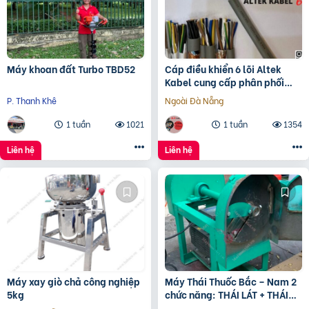
Máy khoan đất Turbo TBD52
Cáp điều khiển 6 lõi Altek
Kabel cung cấp phân phối
độc quyền
P. Thanh Khê
Ngoài Đà Nẵng
1 tuần
1021
1 tuần
1354
Liên hệ
Liên hệ
Máy xay giò chả công nghiệp
Máy Thái Thuốc Bắc – Nam 2
5kg
chức năng: THÁI LÁT + THÁI
KHÚC