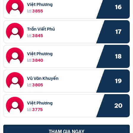
Việt Phương
16
3855
Trần Viết Phú
17
3845
Việt Phương
18
3840
Vũ Văn Khuyến
19
3805
Việt Phương
20
3775
THAM GIA NGAY