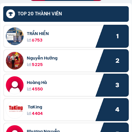
TOP 20 THÀNH VIÊN
TRẦN HIỀN
1
6753
Nguyễn Hưởng
2
5225
Hoàng Hà
3
4550
TaKing
4
4404
Phượng Nguyễn