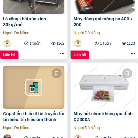
Lò xông khói xúc xích
Máy đóng gói màng co 400 x
30kg/mẻ
200
Ngoài Đà Nẵng
Ngoài Đà Nẵng
1 tuần
1162
1 tuần
1123
Liên hệ
Liên hệ
Cáp điều khiển 4 lõi truyền tải
Máy hút chân không gia đình
tín hiệu, tín hiệu âm thanh
DZ300A
Ngoài Đà Nẵng
Ngoài Đà Nẵng
1 tuần
1312
1 tuần
942