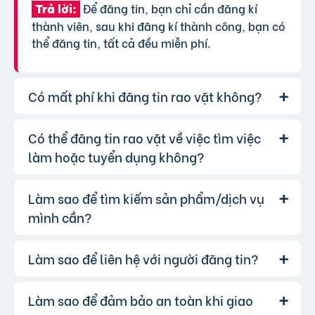
Để đăng tin, bạn chỉ cần đăng kí
Trả lời:
thành viên, sau khi đăng kí thành công, bạn có
thể đăng tin, tất cả đều miễn phí.
Có mất phí khi đăng tin rao vặt không?
Có thể đăng tin rao vặt về việc tìm việc
Chúng tôi cung cấp gói đăng tin miễn
Trả lời:
phí cơ bản cho tất cả người dùng. Tuy nhiên, để
làm hoặc tuyển dụng không?
tăng hiệu quả quảng cáo và được ưu tiên hiển
thị, bạn có thể lựa chọn các gói dịch vụ nâng
Làm sao để tìm kiếm sản phẩm/dịch vụ
Hoàn toàn có thể. Website của chúng
Trả lời:
cấp với chi phí hợp lý, xem thêm
phí dịch vụ tin
tôi hỗ trợ đăng tin tuyển dụng và tìm việc làm.
mình cần?
VIP
.
Bạn chỉ cần chọn đúng chuyên mục và điền đầy
đủ thông tin.
Làm sao để liên hệ với người đăng tin?
Bạn có thể sử dụng công cụ tìm kiếm
Trả lời:
trên website, nhập từ khóa liên quan đến sản
phẩm/dịch vụ bạn muốn tìm. Để lọc kết quả
Làm sao để đảm bảo an toàn khi giao
Khi bạn tìm thấy tin rao vặt phù hợp,
Trả lời:
chính xác hơn, bạn có thể chọn thêm danh mục