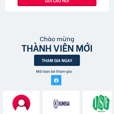
GỬI CÂU HỎI
Chào mừng
THÀNH VIÊN MỚI
THAM GIA NGAY
Mời bạn bè tham gia: