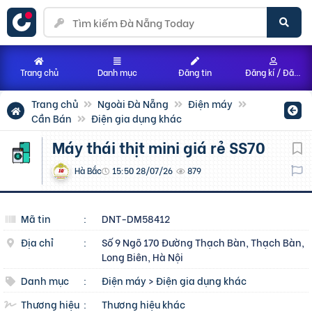
Trang chủ
Danh mục
Đăng tin
Đăng kí / Đăng nhập
Trang chủ
Ngoài Đà Nẵng
Điện máy
Cần Bán
Điện gia dụng khác
Máy thái thịt mini giá rẻ SS70
Hà Bắc
15:50 28/07/26
879
Mã tin
:
DNT-DM58412
Địa chỉ
:
Số 9 Ngõ 170 Đường Thạch Bàn, Thạch Bàn,
Long Biên, Hà Nội
Danh mục
:
Điện máy
>
Điện gia dụng khác
Thương hiệu
:
Thương hiệu khác