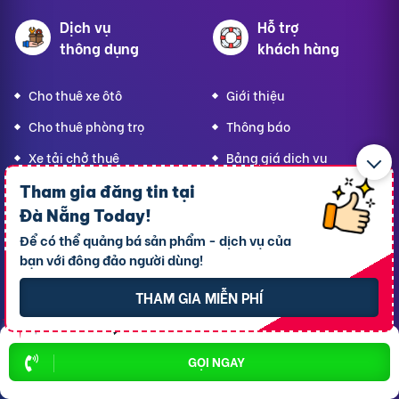
Dịch vụ
Hỗ trợ
thông dụng
khách hàng
Cho thuê xe ôtô
Giới thiệu
Cho thuê phòng trọ
Thông báo
Xe tải chở thuê
Bảng giá dịch vụ
Homestay
Blog
Tham gia đăng tin tại
Đà Nẵng Today
!
Hải sản tươi sống
Hướng dẫn sử dụng
Để có thể quảng bá sản phẩm - dịch vụ của
Trang trí quán - shop
Liên hệ hỗ trợ
bạn với đông đảo người dùng!
Quà Lưu niệm
THAM GIA MIỄN PHÍ
Dành cho thú cưng
Thời trang Mẹ & Bé
Bạn
Đà Nẵng Today,
GỌI NGAY
hãy lan tỏa yêu thương!