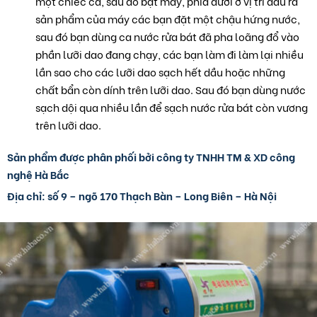
một chiếc ca, sau đó bật máy, phía dưới ở vị trí đầu ra
sản phẩm của máy các bạn đặt một chậu hứng nước,
sau đó bạn dùng ca nước rửa bát đã pha loãng đổ vào
phần lưỡi dao đang chạy, các bạn làm đi làm lại nhiều
lần sao cho các lưỡi dao sạch hết dầu hoặc những
chất bẩn còn dính trên lưỡi dao. Sau đó bạn dùng nước
sạch dội qua nhiều lần để sạch nước rửa bát còn vương
trên lưỡi dao.
Sản phẩm được phân phối bởi công ty TNHH TM & XD công
nghệ Hà Bắc
Địa chỉ: số 9 – ngõ 170 Thạch Bàn – Long Biên – Hà Nội