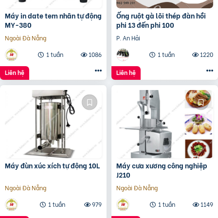
Máy in date tem nhãn tự động
Ống ruột gà lõi thép đàn hồi
MY-380
phi 13 đến phi 100
Ngoài Đà Nẵng
P. An Hải
1 tuần
1086
1 tuần
1220
Liên hệ
Liên hệ
Máy đùn xúc xích tự động 10L
Máy cưa xương công nghiệp
J210
Ngoài Đà Nẵng
Ngoài Đà Nẵng
1 tuần
979
1 tuần
1149