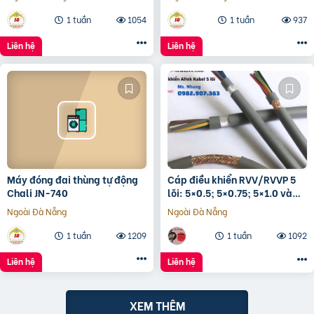
1 tuần
1054
1 tuần
937
Liên hệ
Liên hệ
Máy đóng đai thùng tự động
Cáp điều khiển RVV/RVVP 5
Chali JN-740
lõi: 5×0.5; 5×0.75; 5×1.0 và
5×1.5
Ngoài Đà Nẵng
Ngoài Đà Nẵng
1 tuần
1209
1 tuần
1092
Liên hệ
Liên hệ
XEM THÊM