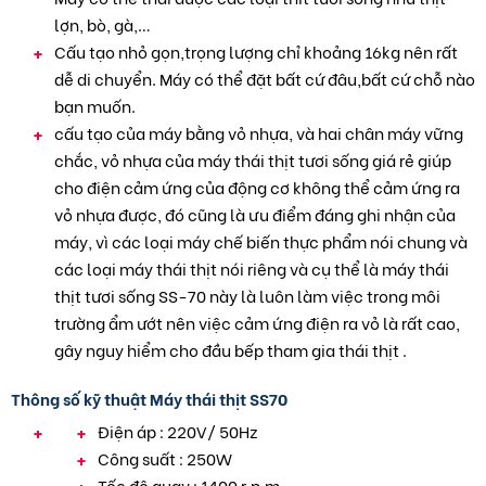
lợn, bò, gà,…
Cấu tạo nhỏ gọn,trọng lượng chỉ khoảng 16kg nên rất
dễ di chuyển. Máy có thể đặt bất cứ đâu,bất cứ chỗ nào
bạn muốn.
cấu tạo của máy bằng vỏ nhựa, và hai chân máy vững
chắc, vỏ nhựa của máy thái thịt tươi sống giá rẻ giúp
cho điện cảm ứng của động cơ không thể cảm ứng ra
vỏ nhựa được, đó cũng là ưu điểm đáng ghi nhận của
máy, vì các loại máy chế biến thực phẩm nói chung và
các loại máy thái thịt nói riêng và cụ thể là máy thái
thịt tươi sống SS-70 này là luôn làm việc trong môi
trường ẩm ướt nên việc cảm ứng điện ra vỏ là rất cao,
gây nguy hiểm cho đầu bếp tham gia thái thịt .
Thông số kỹ thuật Máy thái thịt SS70
Điện áp : 220V/ 50Hz
Công suất : 250W
Tốc độ quay : 1400 r.p.m