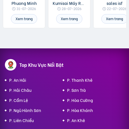
Phuong Minh
Kumisai Máy Rửa Xe
sales isf
31-07-2026
28-07-2026
22-07-2026
Xem trang
Xem trang
Xem trang
Top Khu Vực Nổi Bật
P. An Hải
P. Thanh Khê
P. Hải Châu
P. Sơn Trà
P. Cẩm Lệ
P. Hòa Cường
P. Ngũ Hành Sơn
P. Hòa Khánh
P. Liên Chiểu
P. An Khê