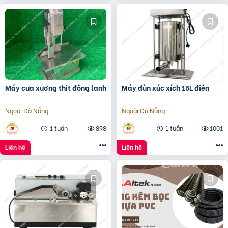
Máy cưa xương thịt đông lạnh
Máy đùn xúc xích 15L điện
Ngoài Đà Nẵng
Ngoài Đà Nẵng
1 tuần
898
1 tuần
1001
Liên hệ
Liên hệ