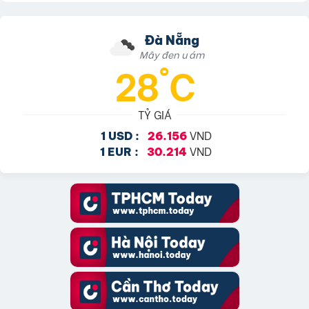
Đà Nẵng
Mây đen u ám
28°C
TỶ GIÁ
VND
1 USD :
26.156
VND
1 EUR :
30.214