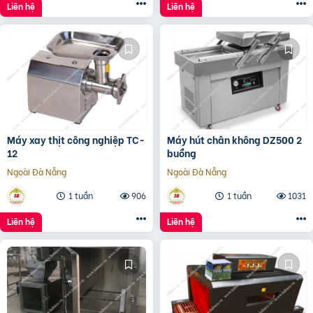
Liên hệ
Liên hệ
Máy xay thịt công nghiệp TC-
Máy hút chân không DZ500 2
12
buồng
Ngoài Đà Nẵng
Ngoài Đà Nẵng
1 tuần
906
1 tuần
1031
Liên hệ
Liên hệ