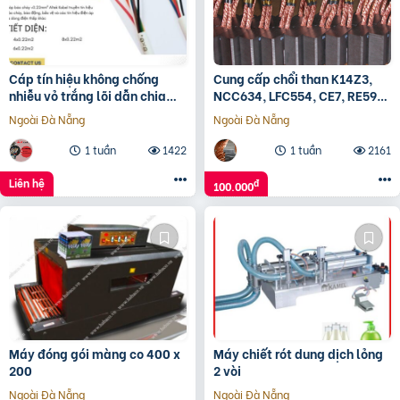
Cáp tín hiệu không chống
Cung cấp chổi than K14Z3,
nhiễu vỏ trắng lõi dẫn chia
NCC634, LFC554, CE7, RE59…
màu
Ngoài Đà Nẵng
Ngoài Đà Nẵng
1 tuần
1422
1 tuần
2161
Liên hệ
đ
100.000
Máy đóng gói màng co 400 x
Máy chiết rót dung dịch lỏng
200
2 vòi
Ngoài Đà Nẵng
Ngoài Đà Nẵng