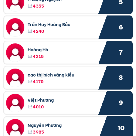
5
4355
Trần Huy Hoàng Bắc
6
4240
Hoàng Hà
7
4215
cao thị bích vâng kiều
8
4170
Việt Phương
9
4010
Nguyễn Phương
10
3985