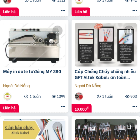
Liên hệ
Liên hệ
Máy in date tự động MY 380
Cáp Chống Cháy chống nhiễu
GFT Altek Kabel: an toàn
trong nhiệt độ cao
Ngoài Đà Nẵng
Ngoài Đà Nẵng
1 tuần
1099
1 tuần
903
Liên hệ
đ
10.000