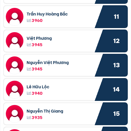
Trần Huy Hoàng Bắc
11
3960
Việt Phương
12
3945
Nguyễn Việt Phương
13
3945
Lê Hữu Lộc
14
3940
Nguyễn Thị Giang
15
3935