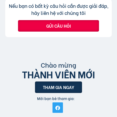
Không, trang web chỉ chấp nhận các
Trả lời:
Nếu bạn có bất kỳ câu hỏi cần được giải đáp,
bài đăng.
tin đăng sử dụng tiếng Việt có dấu.
hãy liên hệ với chúng tôi
GỬI CÂU HỎI
Chào mừng
THÀNH VIÊN MỚI
THAM GIA NGAY
Mời bạn bè tham gia: