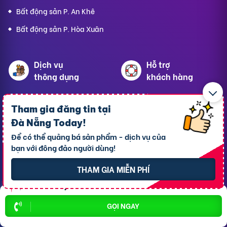
Bất động sản P. An Khê
Bất động sản P. Hòa Xuân
Dịch vụ
Hỗ trợ
thông dụng
khách hàng
Cho thuê xe ôtô
Giới thiệu
Tham gia đăng tin tại
Cho thuê phòng trọ
Thông báo
Đà Nẵng Today
!
Để có thể quảng bá sản phẩm - dịch vụ của
Xe tải chở thuê
Bảng giá dịch vụ
bạn với đông đảo người dùng!
Homestay
Blog
THAM GIA MIỄN PHÍ
Hải sản tươi sống
Hướng dẫn sử dụng
Trang trí quán - shop
Liên hệ hỗ trợ
GỌI NGAY
Quà Lưu niệm