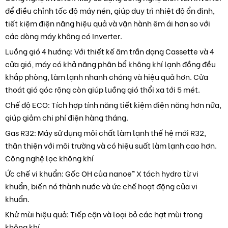
để điều chỉnh tốc độ máy nén, giúp duy trì nhiệt độ ổn định,
tiết kiệm điện năng hiệu quả và vận hành êm ái hơn so với
các dòng máy không có Inverter.
Luồng gió 4 hướng: Với thiết kế âm trần dạng Cassette và 4
cửa gió, máy có khả năng phân bổ không khí lạnh đồng đều
khắp phòng, làm lạnh nhanh chóng và hiệu quả hơn. Cửa
thoát gió góc rộng còn giúp luồng gió thổi xa tới 5 mét.
Chế độ ECO: Tích hợp tính năng tiết kiệm điện năng hơn nữa,
giúp giảm chi phí điện hàng tháng.
Gas R32: Máy sử dụng môi chất làm lạnh thế hệ mới R32,
thân thiện với môi trường và có hiệu suất làm lạnh cao hơn.
Công nghệ lọc không khí
Ức chế vi khuẩn: Gốc OH của nanoe™ X tách hydro từ vi
khuẩn, biến nó thành nước và ức chế hoạt động của vi
khuẩn.
Khử mùi hiệu quả: Tiếp cận và loại bỏ các hạt mùi trong
không khí.