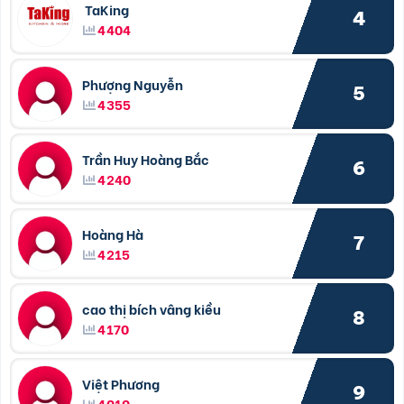
TaKing
4
4404
Phượng Nguyễn
5
4355
Trần Huy Hoàng Bắc
6
4240
Hoàng Hà
7
4215
cao thị bích vâng kiều
8
4170
Việt Phương
9
4010