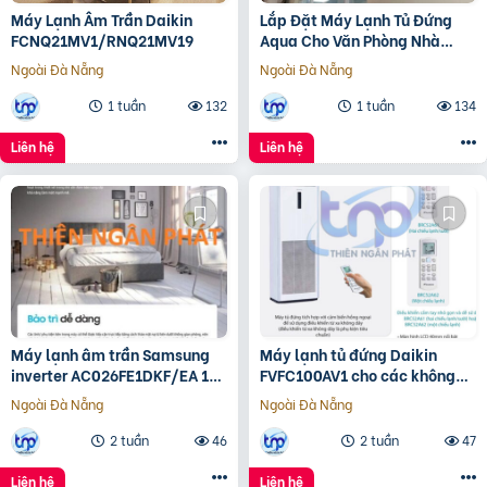
Máy Lạnh Âm Trần Daikin
Lắp Đặt Máy Lạnh Tủ Đứng
FCNQ21MV1/RNQ21MV19
Aqua Cho Văn Phòng Nhà
Xưởng
Ngoài Đà Nẵng
Ngoài Đà Nẵng
1 tuần
132
1 tuần
134
Liên hệ
Liên hệ
Máy lạnh âm trần Samsung
Máy lạnh tủ đứng Daikin
inverter AC026FE1DKF/EA 1
FVFC100AV1 cho các không
hướng công nghệ WindFree™
gian rộng dưới 50m2
Ngoài Đà Nẵng
Ngoài Đà Nẵng
2 tuần
46
2 tuần
47
Liên hệ
Liên hệ