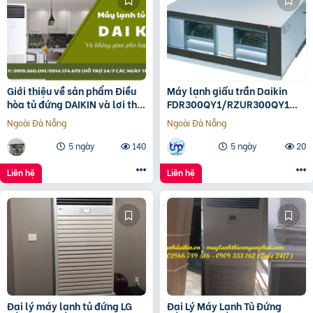
Giới thiệu về sản phẩm Điều
Máy lạnh giấu trần Daikin
hòa tủ đứng DAIKIN và lợi thế
FDR300QY1/RZUR300QY1
khi lắp
Inverter
Ngoài Đà Nẵng
Ngoài Đà Nẵng
5 ngày
140
5 ngày
20
Liên hệ
Liên hệ
Đại lý máy lạnh tủ đứng LG
Đại Lý Máy Lạnh Tủ Đứng