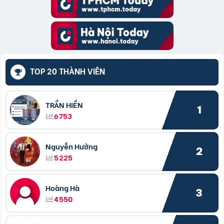
TOP 20 THÀNH VIÊN
TRẦN HIỀN
1
6753
Nguyễn Hưởng
2
5225
Hoàng Hà
3
4550