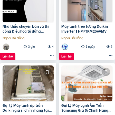
Nhà thầu chuyên bán và thi
Máy lạnh treo tường Daikin
công Điều hòa tủ đứng
Inverter 1 HP FTKM25AVMV
PANASONIC S-24PB3H5
Ngoài Đà Nẵng
Ngoài Đà Nẵng
Inverter 3HP giá rẻ
3 giờ
4
1 ngày
6
Liên hệ
Liên hệ
Đại lý Máy lạnh áp trần
Đại Lý Máy Lạnh Âm Trần
Daikin giá sỉ chính hãng tại
Samsung Giá Sỉ Chính Hãng
TP.HCM
Tại TP.HCM