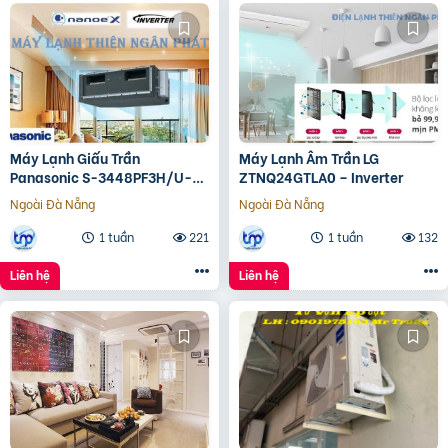
Máy Lạnh Giấu Trần
Máy Lạnh Âm Trần LG
Panasonic S-3448PF3H/U-
ZTNQ24GTLA0 – Inverter
43PR1H5
Ngoài Đà Nẵng
Ngoài Đà Nẵng
1 tuần
221
1 tuần
132
Liên hệ
Liên hệ