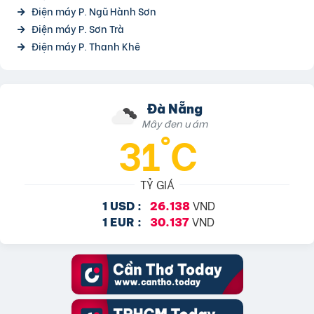
Điện máy P. Ngũ Hành Sơn
Điện máy P. Sơn Trà
Điện máy P. Thanh Khê
Đà Nẵng
Mây đen u ám
31°C
TỶ GIÁ
VND
1 USD :
26.138
VND
1 EUR :
30.137