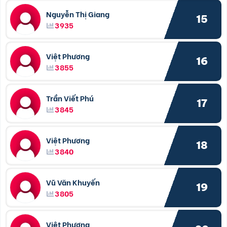
Nguyễn Thị Giang
15
3935
Việt Phương
16
3855
Trần Viết Phú
17
3845
Việt Phương
18
3840
Vũ Văn Khuyến
19
3805
Việt Phương