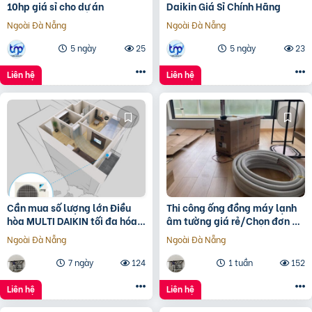
10hp giá sỉ cho dự án
Daikin Giá Sỉ Chính Hãng
Ngoài Đà Nẵng
Ngoài Đà Nẵng
5 ngày
25
5 ngày
23
Liên hệ
Liên hệ
Cần mua số lượng lớn Điều
Thi công ống đồng máy lạnh
hòa MULTI DAIKIN tối đa hóa
âm tường giá rẻ/Chọn đơn vị
không gian giá rẻ
thi công uy tín nào
Ngoài Đà Nẵng
Ngoài Đà Nẵng
7 ngày
124
1 tuần
152
Liên hệ
Liên hệ