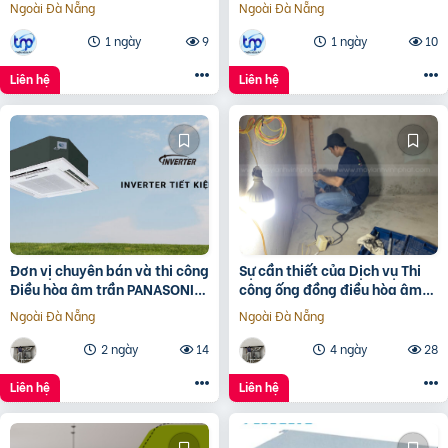
Ngoài Đà Nẵng
Ngoài Đà Nẵng
1 ngày
9
1 ngày
10
Liên hệ
Liên hệ
Đơn vị chuyên bán và thi công
Sự cần thiết của Dịch vụ Thi
Điều hòa âm trần PANASONIC
công ống đồng điều hòa âm
Inverter giá đại lý
tường?
Ngoài Đà Nẵng
Ngoài Đà Nẵng
2 ngày
14
4 ngày
28
Liên hệ
Liên hệ