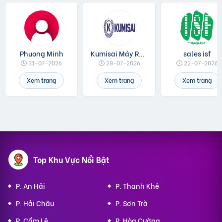
Phuong Minh
Kumisai Máy Rửa Xe
sales isf
31-07-2026
28-07-2026
22-07-2026
Xem trang
Xem trang
Xem trang
Top Khu Vực Nổi Bật
P. An Hải
P. Thanh Khê
P. Hải Châu
P. Sơn Trà
P. Cẩm Lệ
P. Hòa Cường