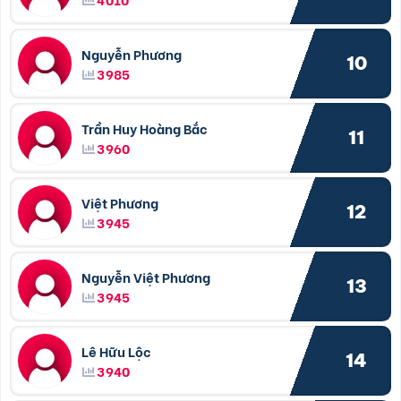
Nguyễn Phương
10
3985
Trần Huy Hoàng Bắc
11
3960
Việt Phương
12
3945
Nguyễn Việt Phương
13
3945
Lê Hữu Lộc
14
3940