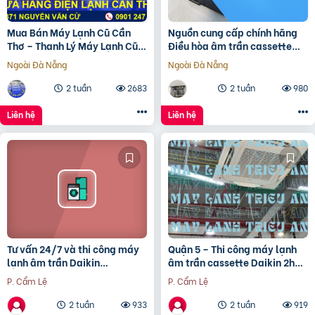
Mua Bán Máy Lạnh Cũ Cần
Nguồn cung cấp chính hãng
Thơ – Thanh Lý Máy Lạnh Cũ
Điều hòa âm trần cassette
Cần Thơ Giá Rẻ đã cập
DAIKIN FCFC40 giá siêu tốt
Ngoài Đà Nẵng
Ngoài Đà Nẵng
tại Thủ Đức
2 tuần
2683
2 tuần
980
Liên hệ
Liên hệ
Tư vấn 24/7 và thi công máy
Quận 5 – Thi công máy lạnh
lạnh âm trần Daikin
âm trần cassette Daikin 2hp
FCNQ42MV1 5 ngựa giá rẻ
trọn gói chất lượng và hiệu
P. Cẩm Lệ
P. Cẩm Lệ
quả
2 tuần
933
2 tuần
919