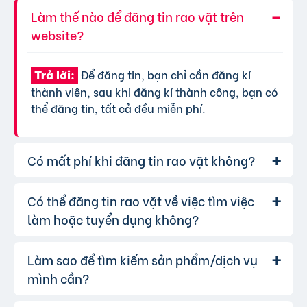
Làm thế nào để đăng tin rao vặt trên
website?
Để đăng tin, bạn chỉ cần đăng kí
Trả lời:
thành viên, sau khi đăng kí thành công, bạn có
thể đăng tin, tất cả đều miễn phí.
Có mất phí khi đăng tin rao vặt không?
Có thể đăng tin rao vặt về việc tìm việc
Chúng tôi cung cấp gói đăng tin miễn
Trả lời:
phí cơ bản cho tất cả người dùng. Tuy nhiên, để
làm hoặc tuyển dụng không?
tăng hiệu quả quảng cáo và được ưu tiên hiển
thị, bạn có thể lựa chọn các gói dịch vụ nâng
Làm sao để tìm kiếm sản phẩm/dịch vụ
Hoàn toàn có thể. Website của chúng
Trả lời:
cấp với chi phí hợp lý, xem thêm
phí dịch vụ tin
tôi hỗ trợ đăng tin tuyển dụng và tìm việc làm.
mình cần?
VIP
.
Bạn chỉ cần chọn đúng chuyên mục và điền đầy