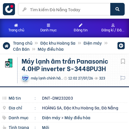
Trang chủ
Danh mục
Đăng tin
Đăng kí / Đăng nhập
Trang chủ
Đặc khu Hoàng Sa
Điện máy
Cần Bán
Máy điều hòa
Máy lạnh âm trần Panasonic
4.0HP inverter S-3448PU3H
máy lạnh chính hãng
12:02 27/07/26
323
Mã tin
:
DNT-DM233203
Địa chỉ
:
HOÀNG SA, Đặc Khu Hoàng Sa, Đà Nẵng
Danh mục
:
Điện máy
>
Máy điều hòa
Tình trạng
:
Mới