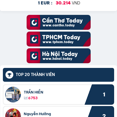
VND
1 EUR :
30.214
TOP 20 THÀNH VIÊN
TRẦN HIỀN
1
6753
Nguyễn Hưởng
2