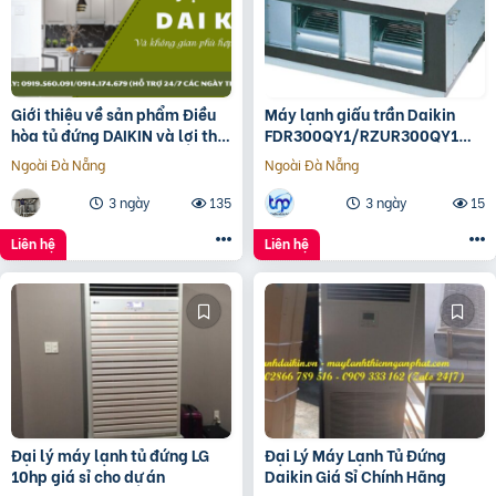
Giới thiệu về sản phẩm Điều
Máy lạnh giấu trần Daikin
hòa tủ đứng DAIKIN và lợi thế
FDR300QY1/RZUR300QY1
khi lắp
Inverter
Ngoài Đà Nẵng
Ngoài Đà Nẵng
3 ngày
135
3 ngày
15
Liên hệ
Liên hệ
Đại lý máy lạnh tủ đứng LG
Đại Lý Máy Lạnh Tủ Đứng
10hp giá sỉ cho dự án
Daikin Giá Sỉ Chính Hãng