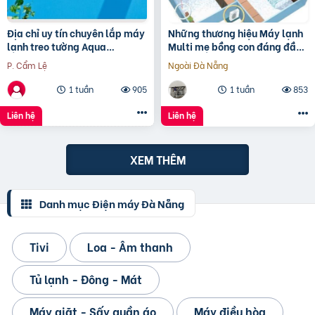
Địa chỉ uy tín chuyên lắp máy
Những thương hiệu Máy lạnh
lạnh treo tường Aqua
Multi mẹ bồng con đáng đầu
KCR18PA 2HP giá hấp dẫn
tư nhất
P. Cẩm Lệ
Ngoài Đà Nẵng
nhất
1 tuần
905
1 tuần
853
Liên hệ
Liên hệ
XEM THÊM
Danh mục Điện máy Đà Nẵng
Tivi
Loa - Âm thanh
Tủ lạnh - Đông - Mát
Máy giặt - Sấy quần áo
Máy điều hòa