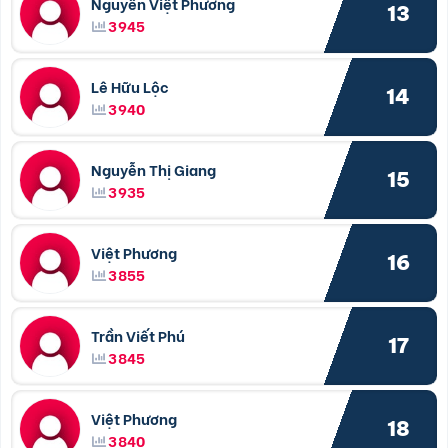
Nguyễn Việt Phương
13
3945
Lê Hữu Lộc
14
3940
Nguyễn Thị Giang
15
3935
Việt Phương
16
3855
Trần Viết Phú
17
3845
Việt Phương
18
3840