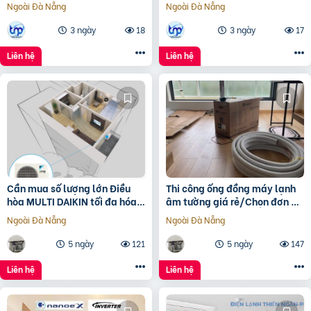
Ngoài Đà Nẵng
Ngoài Đà Nẵng
3 ngày
18
3 ngày
17
Liên hệ
Liên hệ
Cần mua số lượng lớn Điều
Thi công ống đồng máy lạnh
hòa MULTI DAIKIN tối đa hóa
âm tường giá rẻ/Chọn đơn vị
không gian giá rẻ
thi công uy tín nào
Ngoài Đà Nẵng
Ngoài Đà Nẵng
5 ngày
121
5 ngày
147
Liên hệ
Liên hệ