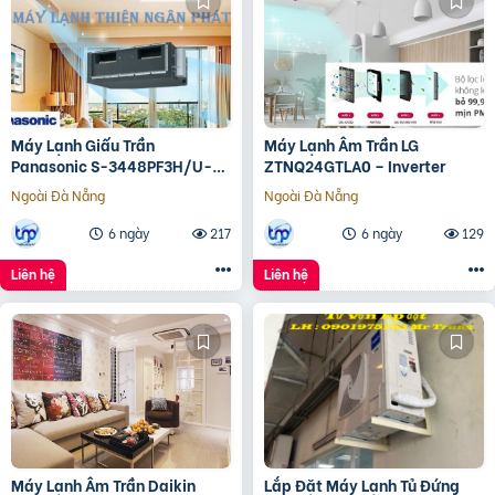
Máy Lạnh Giấu Trần
Máy Lạnh Âm Trần LG
Panasonic S-3448PF3H/U-
ZTNQ24GTLA0 – Inverter
43PR1H5
Ngoài Đà Nẵng
Ngoài Đà Nẵng
6 ngày
217
6 ngày
129
Liên hệ
Liên hệ
Máy Lạnh Âm Trần Daikin
Lắp Đặt Máy Lạnh Tủ Đứng