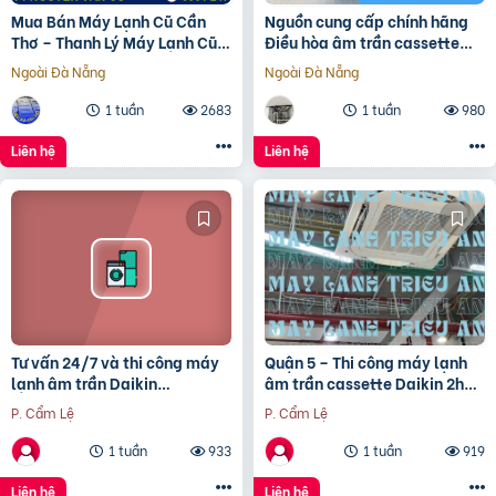
Mua Bán Máy Lạnh Cũ Cần
Nguồn cung cấp chính hãng
Thơ – Thanh Lý Máy Lạnh Cũ
Điều hòa âm trần cassette
Cần Thơ Giá Rẻ đã cập
DAIKIN FCFC40 giá siêu tốt
Ngoài Đà Nẵng
Ngoài Đà Nẵng
tại Thủ Đức
1 tuần
2683
1 tuần
980
Liên hệ
Liên hệ
Tư vấn 24/7 và thi công máy
Quận 5 – Thi công máy lạnh
lạnh âm trần Daikin
âm trần cassette Daikin 2hp
FCNQ42MV1 5 ngựa giá rẻ
trọn gói chất lượng và hiệu
P. Cẩm Lệ
P. Cẩm Lệ
quả
1 tuần
933
1 tuần
919
Liên hệ
Liên hệ