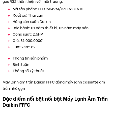
gas R32 thân thiện với môi trường.
Mã sản phẩm:
FFFC60AVM/RZFC60EVM
Xuất xứ:
Thái Lan
Hãng sản xuất:
Daikin
Bảo hành:
01 năm thiết bị, 05 năm máy nén
Công suất:
2.5HP
Giá:
31.000.000đ
Lượt xem:
82
Thông tin sản phẩm
Bình luận
Thông số kỹ thuật
Máy lạnh âm trần Daikin FFFC dòng máy lạnh cassette âm
trần nhỏ gọn
Đặc điểm nổi bật nổi bật Máy Lạnh Âm Trần
Daikin FFFC