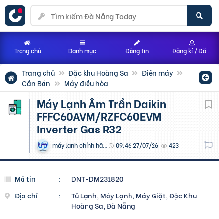
Trang chủ
Danh mục
Đăng tin
Đăng kí / Đăng nhập
Trang chủ
Đặc khu Hoàng Sa
Điện máy
Cần Bán
Máy điều hòa
Máy Lạnh Âm Trần Daikin
FFFC60AVM/RZFC60EVM
Inverter Gas R32
máy lạnh chính hãng
09:46 27/07/26
423
Mã tin
:
DNT-DM231820
Địa chỉ
:
Tủ Lạnh, Máy Lạnh, Máy Giặt, Đặc Khu
Hoàng Sa, Đà Nẵng