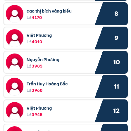
cao thị bích vâng kiều
8
4170
Việt Phương
9
4010
Nguyễn Phương
10
3985
Trần Huy Hoàng Bắc
11
3960
Việt Phương
12
3945