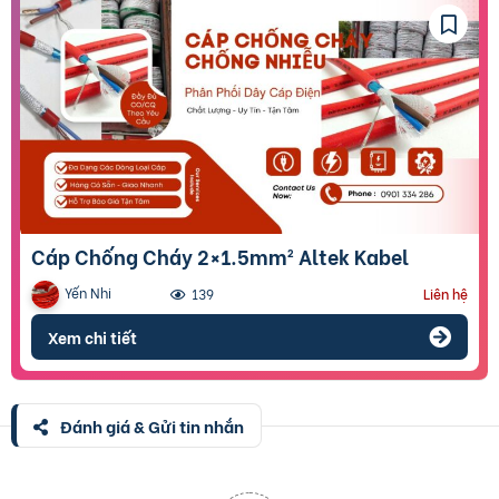
Cáp Chống Cháy 2×1.5mm² Altek Kabel
Yến Nhi
139
Liên hệ
Xem chi tiết
Đánh giá & Gửi tin nhắn