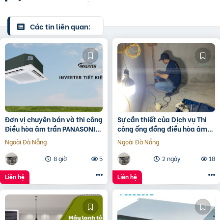
Các tin liên quan:
Đơn vị chuyên bán và thi công
Sự cần thiết của Dịch vụ Thi
Điều hòa âm trần PANASONIC
công ống đồng điều hòa âm
Inverter giá đại lý
tường?
Ngoài Đà Nẵng
Ngoài Đà Nẵng
8 giờ
5
2 ngày
18
Liên hệ
Liên hệ