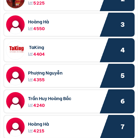
5225
Hoàng Hà
3
4550
TaKing
4
4404
Phượng Nguyễn
5
4355
Trần Huy Hoàng Bắc
6
4240
Hoàng Hà
7
4215