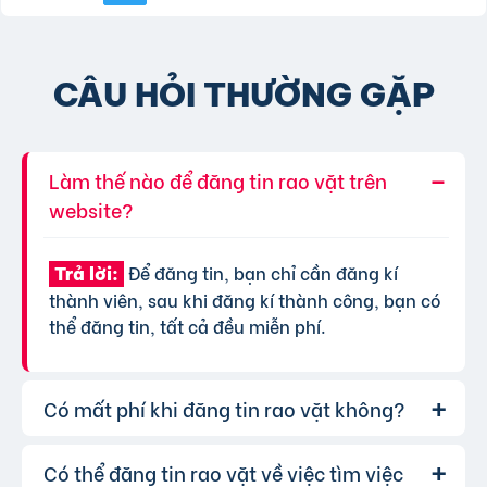
CÂU HỎI THƯỜNG GẶP
Làm thế nào để đăng tin rao vặt trên
website?
Để đăng tin, bạn chỉ cần đăng kí
Trả lời:
thành viên, sau khi đăng kí thành công, bạn có
thể đăng tin, tất cả đều miễn phí.
Có mất phí khi đăng tin rao vặt không?
Có thể đăng tin rao vặt về việc tìm việc
Chúng tôi cung cấp gói đăng tin miễn
Trả lời: