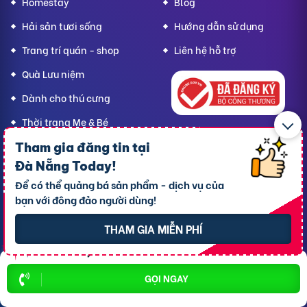
Homestay
Blog
Hải sản tươi sống
Hướng dẫn sử dụng
Trang trí quán - shop
Liên hệ hỗ trợ
Quà Lưu niệm
Dành cho thú cưng
Thời trang Mẹ & Bé
Bạn
Đà Nẵng Today,
Tham gia đăng tin tại
hãy lan tỏa yêu thương!
Đà Nẵng Today
!
Để có thể quảng bá sản phẩm - dịch vụ của
bạn với đông đảo người dùng!
CÔNG TY TNHH RAO VẶT NHANH
Địa chỉ trụ sở chính: 7 Trần Minh Sơn, phường Tân An, TP.
THAM GIA MIỄN PHÍ
Cần Thơ
Giấy CNĐKDN: 1801717351 – Ngày cấp: 24/01/2022 - Cơ
quan cấp: Phòng Đăng ký kinh doanh – Sở kế hoạch và
GỌI NGAY
Đầu tư TP. Cần Thơ
Liên hệ hỗ trợ
- Hotline:
09190.09290