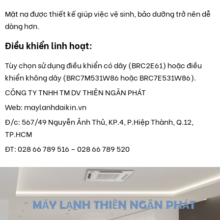
Mặt nạ được thiết kế giúp việc vệ sinh, bảo dưỡng trở nên dễ
dàng hơn.
Điều khiển linh hoạt:
Tùy chọn sử dụng điều khiển có dây (BRC2E61) hoặc điều
khiển không dây (BRC7M531W86 hoặc BRC7E531W86).
CÔNG TY TNHH TM DV THIÊN NGÂN PHÁT
Web: maylanhdaikin.vn
Đ/c: 567/49 Nguyễn Ảnh Thủ, KP.4, P.Hiệp Thành, Q.12,
TP.HCM
ĐT: 028 66 789 516 – 028 66 789 520