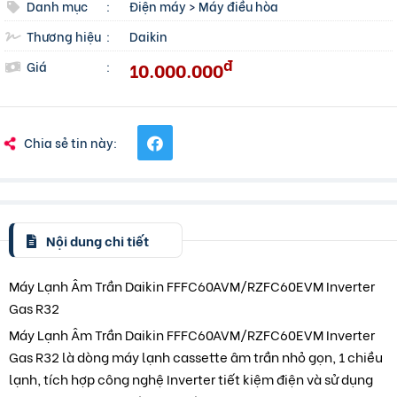
Danh mục
:
Điện máy
>
Máy điều hòa
Thương hiệu
:
Daikin
đ
10.000.000
Giá
:
Chia sẻ tin này:
Nội dung chi tiết
Máy Lạnh Âm Trần Daikin FFFC60AVM/RZFC60EVM Inverter
Gas R32
Máy Lạnh Âm Trần Daikin FFFC60AVM/RZFC60EVM Inverter
Gas R32 là dòng máy lạnh cassette âm trần nhỏ gọn, 1 chiều
lạnh, tích hợp công nghệ Inverter tiết kiệm điện và sử dụng