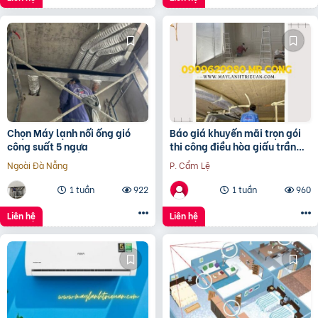
Chọn Máy lạnh nối ống gió
Báo giá khuyến mãi trọn gói
công suất 5 ngựa
thi công điều hòa giấu trần
Daikin FBA inverter
Ngoài Đà Nẵng
P. Cẩm Lệ
1 tuần
922
1 tuần
960
Liên hệ
Liên hệ