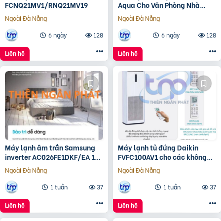
FCNQ21MV1/RNQ21MV19
Aqua Cho Văn Phòng Nhà
Xưởng
Ngoài Đà Nẵng
Ngoài Đà Nẵng
6 ngày
128
6 ngày
128
Liên hệ
Liên hệ
Máy lạnh âm trần Samsung
Máy lạnh tủ đứng Daikin
inverter AC026FE1DKF/EA 1
FVFC100AV1 cho các không
hướng công nghệ WindFree™
gian rộng dưới 50m2
Ngoài Đà Nẵng
Ngoài Đà Nẵng
1 tuần
37
1 tuần
37
Liên hệ
Liên hệ