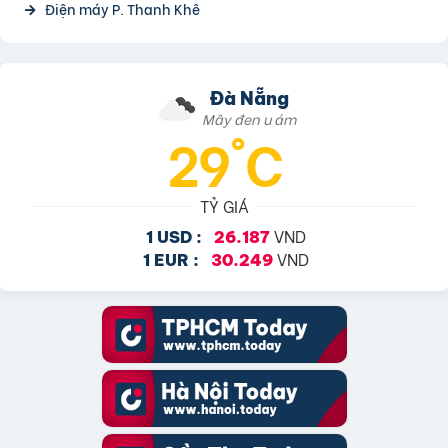
Điện máy P. Thanh Khê
Đà Nẵng
Mây đen u ám
29°C
TỶ GIÁ
VND
1 USD :
26.187
VND
1 EUR :
30.249