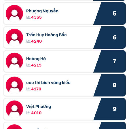
Phượng Nguyễn
5
4355
Trần Huy Hoàng Bắc
6
4240
Hoàng Hà
7
4215
cao thị bích vâng kiều
8
4170
Việt Phương
9
4010