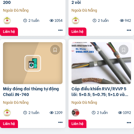
200
2 vòi
Ngoài Đà Nẵng
Ngoài Đà Nẵng
2 tuần
1054
2 tuần
942
Liên hệ
Liên hệ
Máy đóng đai thùng tự động
Cáp điều khiển RVV/RVVP 5
Chali JN-740
lõi: 5×0.5; 5×0.75; 5×1.0 và
5×1.5
Ngoài Đà Nẵng
Ngoài Đà Nẵng
2 tuần
1209
2 tuần
1092
Liên hệ
Liên hệ