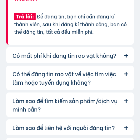
Để đăng tin, bạn chỉ cần đăng kí
Trả lời:
thành viên, sau khi đăng kí thành công, bạn có
thể đăng tin, tất cả đều miễn phí.
Có mất phí khi đăng tin rao vặt không?
Có thể đăng tin rao vặt về việc tìm việc
Chúng tôi cung cấp gói đăng tin miễn
Trả lời:
phí cơ bản cho tất cả người dùng. Tuy nhiên, để
làm hoặc tuyển dụng không?
tăng hiệu quả quảng cáo và được ưu tiên hiển
thị, bạn có thể lựa chọn các gói dịch vụ nâng
Làm sao để tìm kiếm sản phẩm/dịch vụ
Hoàn toàn có thể. Website của chúng
Trả lời:
cấp với chi phí hợp lý, xem thêm
phí dịch vụ tin
tôi hỗ trợ đăng tin tuyển dụng và tìm việc làm.
mình cần?
VIP
.
Bạn chỉ cần chọn đúng chuyên mục và điền đầy
đủ thông tin.
Làm sao để liên hệ với người đăng tin?
Bạn có thể sử dụng công cụ tìm kiếm
Trả lời:
trên website, nhập từ khóa liên quan đến sản