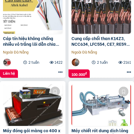
Cáp tín hiệu không chống
Cung cấp chổi than K14Z3,
nhiễu vỏ trắng lõi dẫn chia
NCC634, LFC554, CE7, RE59…
màu
Ngoài Đà Nẵng
Ngoài Đà Nẵng
2 tuần
1422
2 tuần
2161
Liên hệ
đ
100.000
Máy đóng gói màng co 400 x
Máy chiết rót dung dịch lỏng