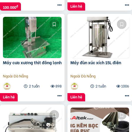
Liên hệ
đ
100.000
Máy cưa xương thịt đông lạnh
Máy đùn xúc xích 15L điện
Ngoài Đà Nẵng
Ngoài Đà Nẵng
2 tuần
898
2 tuần
1006
Liên hệ
Liên hệ