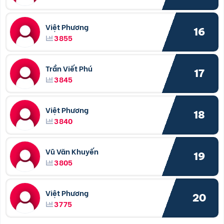
Việt Phương
16
3855
Trần Viết Phú
17
3845
Việt Phương
18
3840
Vũ Văn Khuyến
19
3805
Việt Phương
20
3775