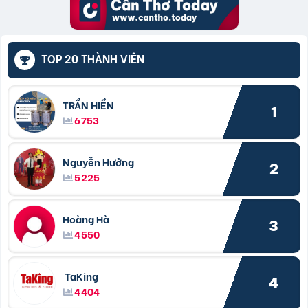
TOP 20 THÀNH VIÊN
TRẦN HIỀN
1
6753
Nguyễn Hưởng
2
5225
Hoàng Hà
3
4550
TaKing
4
4404