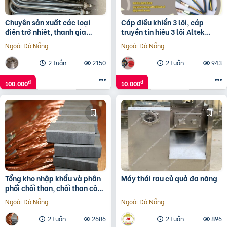
Chuyên sản xuất các loại
Cáp điều khiển 3 lõi, cáp
điện trở nhiệt, thanh gia
truyền tín hiệu 3 lõi Altek
nhiệt, vòng gia nhiệt.
Kabel
Ngoài Đà Nẵng
Ngoài Đà Nẵng
2 tuần
2150
2 tuần
943
đ
đ
100.000
10.000
Tổng kho nhập khẩu và phân
Máy thái rau củ quả đa năng
phối chổi than, chổi than công
nghiệp
Ngoài Đà Nẵng
Ngoài Đà Nẵng
2 tuần
2686
2 tuần
896