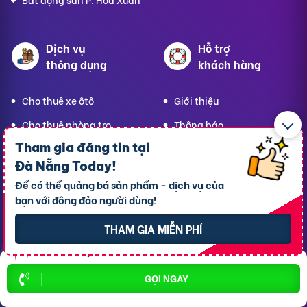
Dịch vụ
Hỗ trợ
thông dụng
khách hàng
Cho thuê xe ôtô
Giới thiệu
Cho thuê phòng trọ
Thông báo
Tham gia đăng tin tại
Xe tải chở thuê
Bảng giá dịch vụ
Đà Nẵng Today
!
Homestay
Blog
Để có thể quảng bá sản phẩm - dịch vụ của
Hải sản tươi sống
Hướng dẫn sử dụng
bạn với đông đảo người dùng!
Trang trí quán - shop
Liên hệ hỗ trợ
THAM GIA MIỄN PHÍ
Quà Lưu niệm
Dành cho thú cưng
GỌI NGAY
Thời trang Mẹ & Bé
Bạn
Đà Nẵng Today,