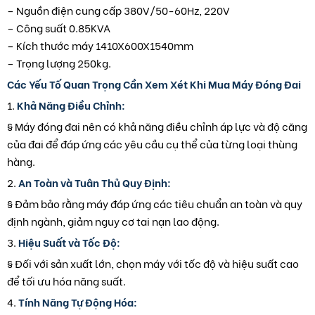
– Nguồn điện cung cấp 380V/50-60Hz, 220V
– Công suất 0.85KVA
– Kích thước máy 1410X600X1540mm
– Trọng lượng 250kg.
Các Yếu Tố Quan Trọng Cần Xem Xét Khi Mua Máy Đóng Đai
1.
Khả Năng Điều Chỉnh:
§ Máy đóng đai nên có khả năng điều chỉnh áp lực và độ căng
của đai để đáp ứng các yêu cầu cụ thể của từng loại thùng
hàng.
2.
An Toàn và Tuân Thủ Quy Định:
§ Đảm bảo rằng máy đáp ứng các tiêu chuẩn an toàn và quy
định ngành, giảm nguy cơ tai nạn lao động.
3.
Hiệu Suất và Tốc Độ:
§ Đối với sản xuất lớn, chọn máy với tốc độ và hiệu suất cao
để tối ưu hóa năng suất.
4.
Tính Năng Tự Động Hóa: