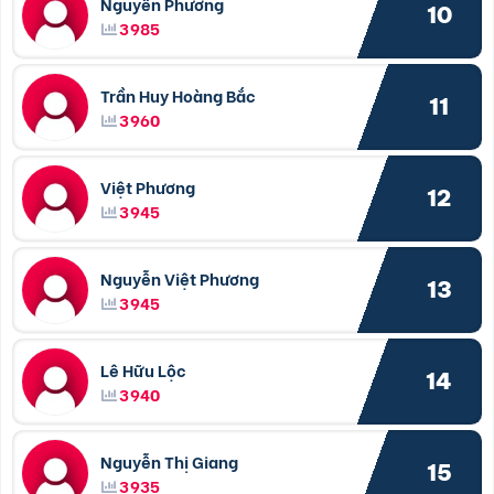
Nguyễn Phương
10
3985
Trần Huy Hoàng Bắc
11
3960
Việt Phương
12
3945
Nguyễn Việt Phương
13
3945
Lê Hữu Lộc
14
3940
Nguyễn Thị Giang
15
3935