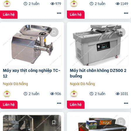
2 tuần
979
2 tuần
1149
Liên hệ
Liên hệ
Máy xay thịt công nghiệp TC-
Máy hút chân không DZ500 2
12
buồng
Ngoài Đà Nẵng
Ngoài Đà Nẵng
2 tuần
906
2 tuần
1031
Liên hệ
Liên hệ