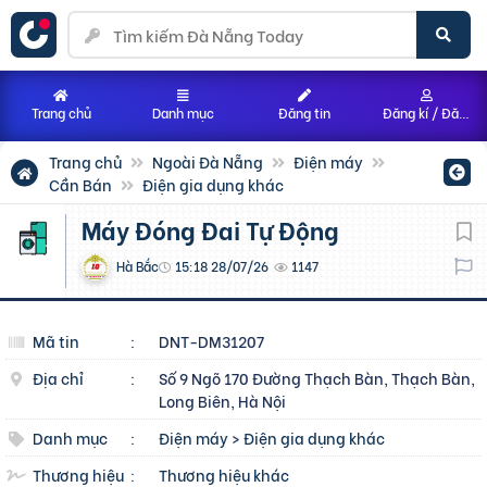
Trang chủ
Danh mục
Đăng tin
Đăng kí / Đăng nhập
Trang chủ
Ngoài Đà Nẵng
Điện máy
Cần Bán
Điện gia dụng khác
Máy Đóng Đai Tự Động
Hà Bắc
15:18 28/07/26
1147
Mã tin
:
DNT-DM31207
Địa chỉ
:
Số 9 Ngõ 170 Đường Thạch Bàn, Thạch Bàn,
Long Biên, Hà Nội
Danh mục
:
Điện máy
>
Điện gia dụng khác
Thương hiệu
:
Thương hiệu khác