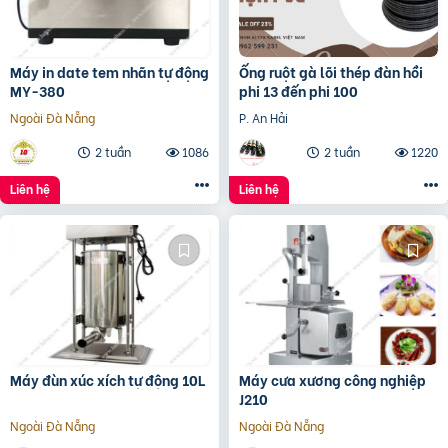
Máy in date tem nhãn tự động
Ống ruột gà lõi thép đàn hồi
MY-380
phi 13 đến phi 100
Ngoài Đà Nẵng
P. An Hải
2 tuần
1086
2 tuần
1220
Liên hệ
Liên hệ
Máy đùn xúc xích tự động 10L
Máy cưa xương công nghiệp
J210
Ngoài Đà Nẵng
Ngoài Đà Nẵng