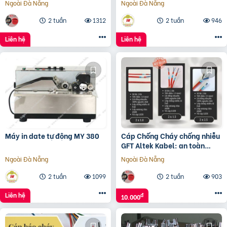
Ngoài Đà Nẵng
Ngoài Đà Nẵng
2 tuần
1312
2 tuần
946
Liên hệ
Liên hệ
Máy in date tự động MY 380
Cáp Chống Cháy chống nhiễu
GFT Altek Kabel: an toàn
trong nhiệt độ cao
Ngoài Đà Nẵng
Ngoài Đà Nẵng
2 tuần
1099
2 tuần
903
Liên hệ
đ
10.000