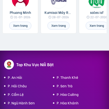
Phuong Minh
Kumisai Máy Rửa Xe
sales isf
31-07-2026
28-07-2026
22-07-2026
Xem trang
Xem trang
Xem trang
Top Khu Vực Nổi Bật
P. An Hải
P. Thanh Khê
P. Hải Châu
P. Sơn Trà
P. Cẩm Lệ
P. Hòa Cường
P. Ngũ Hành Sơn
P. Hòa Khánh