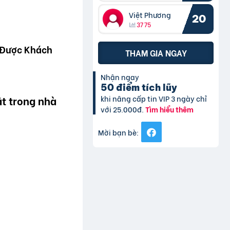
Việt Phương
20
3775
 Được Khách
THAM GIA NGAY
Nhận ngay
50 điểm tích lũy
khi nâng cấp tin VIP 3 ngày chỉ
ặt trong nhà
với 25.000đ.
Tìm hiểu thêm
Mời bạn bè: