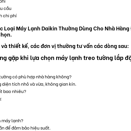
phí
hu cầu
h chi phí
ác Loại Máy Lạnh Daikin Thường Dùng Cho Nhà Hàng
Chọn.
 và thiết kế, các đơn vị thường tư vấn các dòng sau:
ờng gặp khi lựa chọn máy lạnh treo tường lắp đ
 tường có phù hợp nhà hàng không?
 diện tích nhỏ và vừa, không gian kín.
t bao nhiêu?
:
h máy lạnh?
n để đảm bảo hiệu suất.