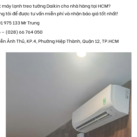
t máy lạnh treo tường Daikin cho nhà hàng tại HCM?
ng tôi để được tư vấn miễn phí và nhận báo giá tốt nhất!
01 975 133 Mr Trung
6 – (028) 66 764 050
yễn Ảnh Thủ, KP.4, Phường Hiệp Thành, Quận 12, TP.HCM