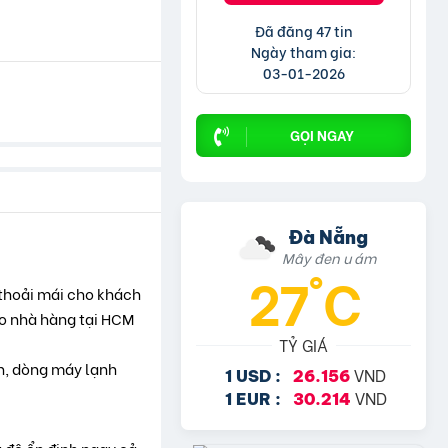
Đã đăng 47 tin
Ngày tham gia:
03-01-2026
GỌI NGAY
Đà Nẵng
Mây đen u ám
27°C
thoải mái cho khách
ho nhà hàng tại HCM
TỶ GIÁ
nh, dòng máy lạnh
VND
1 USD :
26.156
VND
1 EUR :
30.214