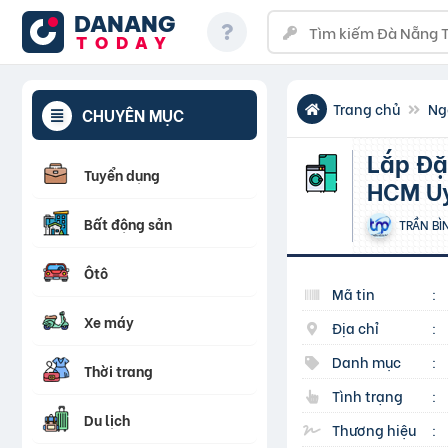
DANANG
TODAY
Trang chủ
Ng
CHUYÊN MỤC
Lắp Đặt Máy Lạnh Treo Tường Daikin Cho Nhà Hàng Tại
Tuyển dụng
HCM Uy
Bất động sản
TRẦN BÌ
Ôtô
Mã tin
:
Xe máy
Địa chỉ
:
Danh mục
:
Thời trang
Tình trạng
:
Du lịch
Thương hiệu
: