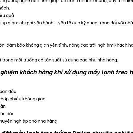
ụng công nghệ tiên tiến giúp làm lạnh nhanh chóng, duy trì nhiệ
hách.
iệu quả
iúp giảm chi phí vận hành – yếu tố cực kỳ quan trọng đối với nh
ớn, đảm bảo không gian yên tĩnh, nâng cao trải nghiệm khách h
 trong môi trường có tần suất sử dụng cao như nhà hàng.
nghiệm khách hàng khi sử dụng máy lạnh treo t
 ban đầu
 hợp nhiều không gian
iản
lâu dài
chuyên nghiệp cho nhà hàng
ắp đặt máy lạnh treo tường Daikin chuyên nghiệ