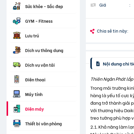
Giá
:
Sức khỏe - Sắc đẹp
GYM - Fitness
Chia sẻ tin này:
Lưu trú
Dịch vụ thông dụng
Nội dung chi ti
Dịch vụ vận tải
Thiên Ngân Phát lắp
Điện thoại
Trong môi trường ki
Máy tính
hàng là yếu tố cực k
đang trở thành giải 
Điện máy
Với thương hiệu Daik
treo tường phù hợp v
Thiết bị văn phòng
2.1. Khả năng làm lạ