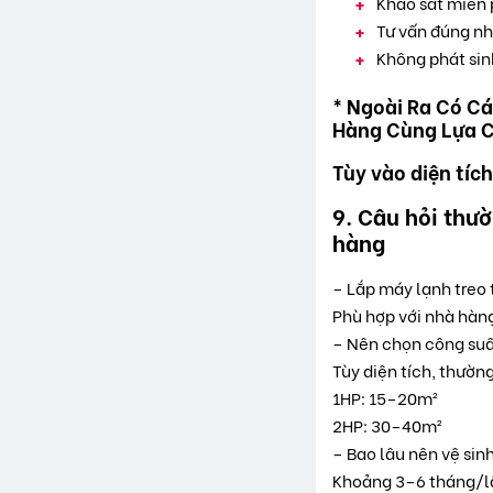
Khảo sát miễn 
Tư vấn đúng n
Không phát sin
* Ngoài Ra Có C
Hàng Cùng Lựa 
Tùy vào diện tích
9. Câu hỏi thư
hàng
– Lắp máy lạnh treo
Phù hợp với nhà hàng
– Nên chọn công suấ
Tùy diện tích, thường
1HP: 15–20m²
2HP: 30–40m²
– Bao lâu nên vệ sin
Khoảng 3–6 tháng/lầ