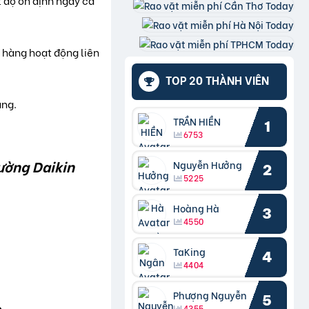
t độ ổn định ngay cả
à hàng hoạt động liên
TOP 20 THÀNH VIÊN
àng.
TRẦN HIỀN
1
6753
ường Daikin
Nguyễn Hưởng
2
5225
Hoàng Hà
3
4550
TaKing
4
4404
Phượng Nguyễn
5
p
4355