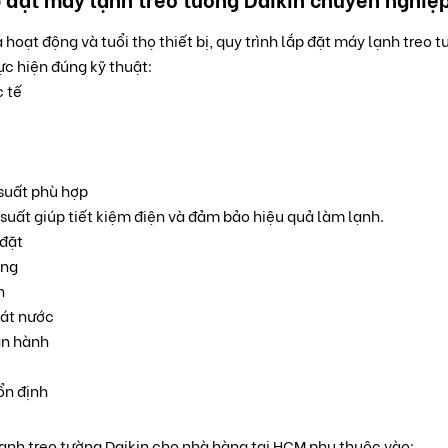
hoạt động và tuổi thọ thiết bị, quy trình lắp đặt máy lạnh treo 
c hiện đúng kỹ thuật:
c tế
 suất phù hợp
uất giúp tiết kiệm điện và đảm bảo hiệu quả làm lạnh.
 đặt
óng
n
oát nước
ận hành
ổn định
lạnh treo tường Daikin cho nhà hàng tại HCM phụ thuộc vào: