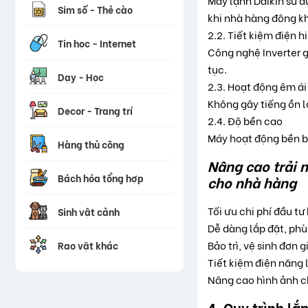
Máy lạnh Daikin sử d
Sim số - Thẻ cào
khi nhà hàng đông k
2.2. Tiết kiệm điện h
Tin học - Internet
Công nghệ Inverter g
tục.
Dạy - Học
2.3. Hoạt động êm ái
Không gây tiếng ồn l
Decor - Trang trí
2.4. Độ bền cao
Máy hoạt động bền bỉ
Hàng thủ công
Nâng cao trải 
Bách hóa tổng hợp
cho nhà hàng
Tối ưu chi phí đầu tư
Sinh vật cảnh
Dễ dàng lắp đặt, phù
Bảo trì, vệ sinh đơn g
Rao vặt khác
Tiết kiệm điện năng 
Nâng cao hình ảnh 
4. Quy trình l