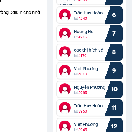
tường Daikin cho nhà
Trần Huy Hoàng Bắc
6
4240
Hoàng Hà
7
4215
cao thị bích vâng kiều
8
4170
Việt Phương
9
4010
Nguyễn Phương
10
3985
Trần Huy Hoàng Bắc
11
3960
Việt Phương
12
3945