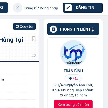
ĐĂNG TIN
Đăng kí / Đăng nhập
Quay lại
THÔNG TIN LIÊN HỆ
TRẦN BÌNH
451
hcm
567/49 Nguyễn Ảnh Thủ,
Kp.4, Phường Hiệp Thành,
Quận 12, Tp.hcm
Xem trang cá nhân