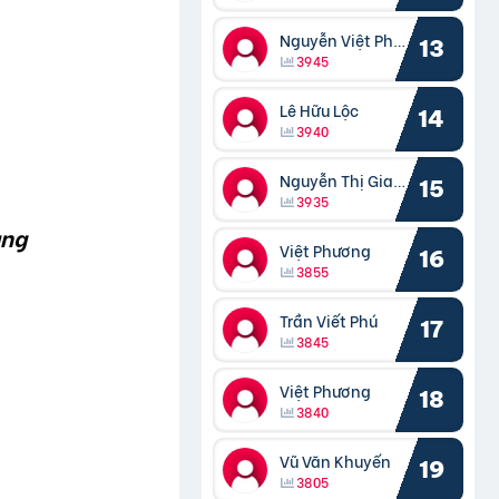
Nguyễn Việt Phương
13
3945
Lê Hữu Lộc
14
3940
Nguyễn Thị Giang
15
3935
àng
Việt Phương
16
3855
Trần Viết Phú
17
3845
Việt Phương
18
3840
Vũ Văn Khuyến
19
3805