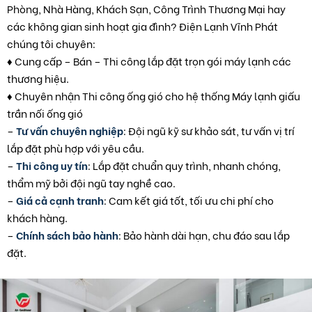
Phòng, Nhà Hàng, Khách Sạn, Công Trình Thương Mại hay
các không gian sinh hoạt gia đình? Điện Lạnh Vĩnh Phát
chúng tôi chuyên:
♦ Cung cấp – Bán – Thi công lắp đặt trọn gói máy lạnh các
thương hiệu.
♦ Chuyên nhận Thi công ống gió cho hệ thống Máy lạnh giấu
trần nối ống gió
–
Tư vấn chuyên nghiệp
: Đội ngũ kỹ sư khảo sát, tư vấn vị trí
lắp đặt phù hợp với yêu cầu.
–
Thi công uy tín
: Lắp đặt chuẩn quy trình, nhanh chóng,
thẩm mỹ bởi đội ngũ tay nghề cao.
–
Giá cả cạnh tranh
: Cam kết giá tốt, tối ưu chi phí cho
khách hàng.
–
Chính sách bảo hành
: Bảo hành dài hạn, chu đáo sau lắp
đặt.