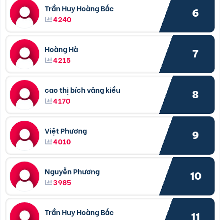
Trần Huy Hoàng Bắc
6
4240
Hoàng Hà
7
4215
cao thị bích vâng kiều
8
4170
Việt Phương
9
4010
Nguyễn Phương
10
3985
Trần Huy Hoàng Bắc
11