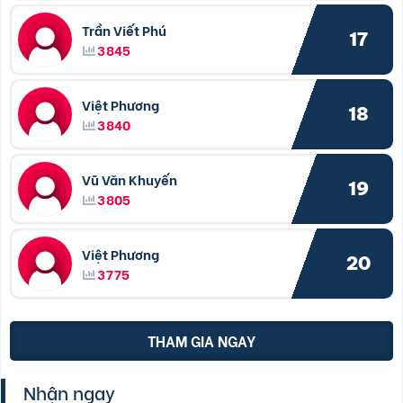
Trần Viết Phú
17
3845
Việt Phương
18
3840
Vũ Văn Khuyến
19
3805
Việt Phương
20
3775
THAM GIA NGAY
Nhận ngay