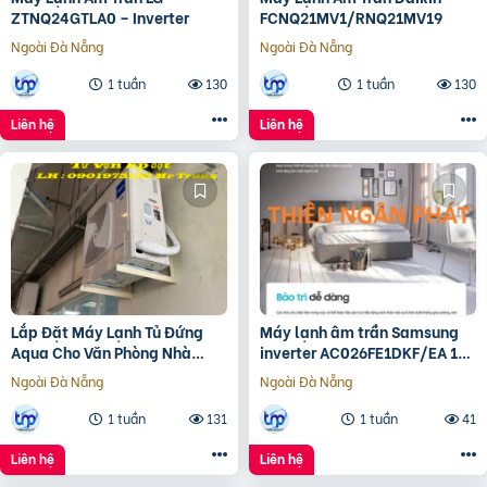
ZTNQ24GTLA0 – Inverter
FCNQ21MV1/RNQ21MV19
Ngoài Đà Nẵng
Ngoài Đà Nẵng
1 tuần
130
1 tuần
130
Liên hệ
Liên hệ
Lắp Đặt Máy Lạnh Tủ Đứng
Máy lạnh âm trần Samsung
Aqua Cho Văn Phòng Nhà
inverter AC026FE1DKF/EA 1
Xưởng
hướng công nghệ WindFree™
Ngoài Đà Nẵng
Ngoài Đà Nẵng
1 tuần
131
1 tuần
41
Liên hệ
Liên hệ