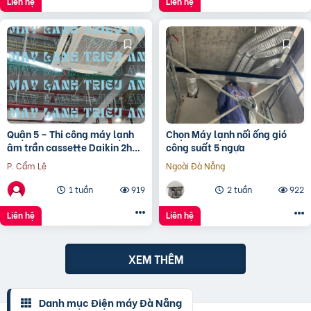
Liên hệ
Liên hệ
Quận 5 – Thi công máy lạnh
Chọn Máy lạnh nối ống gió
âm trần cassette Daikin 2hp
công suất 5 ngựa
trọn gói chất lượng và hiệu
P. Cẩm Lệ
Ngoài Đà Nẵng
quả
1 tuần
919
2 tuần
922
Liên hệ
Liên hệ
XEM THÊM
Danh mục Điện máy Đà Nẵng