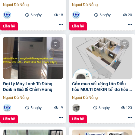
Inverter
Ngoài Đà Nẵng
Ngoài Đà Nẵng
5 ngày
18
5 ngày
20
Liên hệ
Liên hệ
Đại Lý Máy Lạnh Tủ Đứng
Cần mua số lượng lớn Điều
Daikin Giá Sỉ Chính Hãng
hòa MULTI DAIKIN tối đa hóa
không gian giá rẻ
Ngoài Đà Nẵng
Ngoài Đà Nẵng
5 ngày
19
6 ngày
123
Liên hệ
Liên hệ