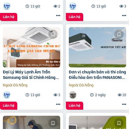
13 giờ
2
13 giờ
3
Liên hệ
Liên hệ
Đại Lý Máy Lạnh Âm Trần
Đơn vị chuyên bán và thi công
Samsung Giá Sỉ Chính Hãng
Điều hòa âm trần PANASONIC
Tại TP.HCM
Inverter giá đại lý
Ngoài Đà Nẵng
Ngoài Đà Nẵng
13 giờ
3
2 ngày
10
Liên hệ
Liên hệ