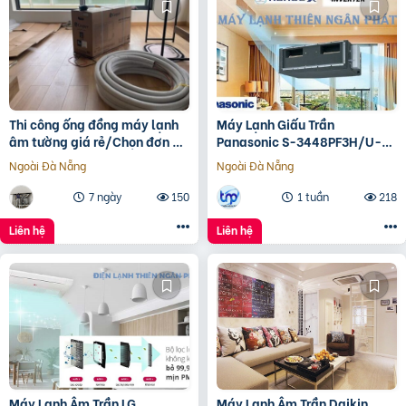
Thi công ống đồng máy lạnh
Máy Lạnh Giấu Trần
âm tường giá rẻ/Chọn đơn vị
Panasonic S-3448PF3H/U-
thi công uy tín nào
43PR1H5
Ngoài Đà Nẵng
Ngoài Đà Nẵng
7 ngày
150
1 tuần
218
Liên hệ
Liên hệ
Máy Lạnh Âm Trần LG
Máy Lạnh Âm Trần Daikin