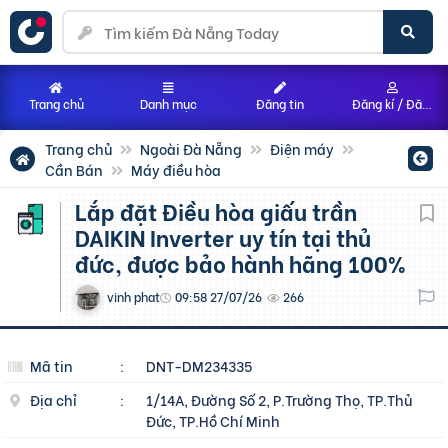
Trang chủ
Danh mục
Đăng tin
Đăng kí / Đăng nhập
Trang chủ
Ngoài Đà Nẵng
Điện máy
Cần Bán
Máy điều hòa
Lắp đặt Điều hòa giấu trần
DAIKIN Inverter uy tín tại thủ
đức, được bảo hành hãng 100%
vinh phat
09:58 27/07/26
266
Mã tin
:
DNT-DM234335
Địa chỉ
:
1/14A, Đường Số 2, P.Trường Thọ, TP.Thủ
Đức, TP.Hồ Chí Minh