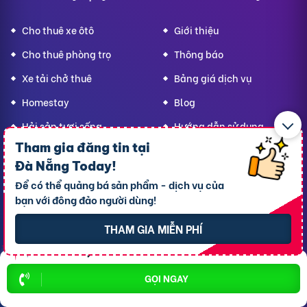
Cho thuê xe ôtô
Giới thiệu
Cho thuê phòng trọ
Thông báo
Xe tải chở thuê
Bảng giá dịch vụ
Homestay
Blog
Hải sản tươi sống
Hướng dẫn sử dụng
Tham gia đăng tin tại
Trang trí quán - shop
Liên hệ hỗ trợ
Đà Nẵng Today
!
Quà Lưu niệm
Để có thể quảng bá sản phẩm - dịch vụ của
Dành cho thú cưng
bạn với đông đảo người dùng!
Thời trang Mẹ & Bé
THAM GIA MIỄN PHÍ
Bạn
Đà Nẵng Today,
hãy lan tỏa yêu thương!
GỌI NGAY
CÔNG TY TNHH RAO VẶT NHANH