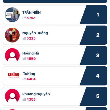
TRẦN HIỀN
1
6753
Nguyễn Hưởng
2
5225
Hoàng Hà
3
4550
TaKing
4
4404
Phượng Nguyễn
5
4355