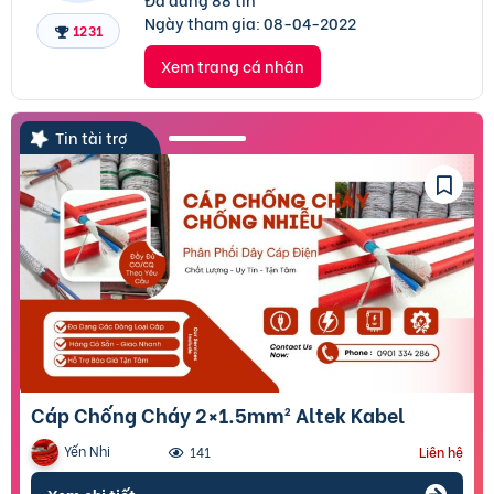
Ngày tham gia:
08-04-2022
1231
Xem trang cá nhân
Tin tài trợ
Cáp Chống Cháy 2×1.5mm² Altek Kabel
Yến Nhi
141
Liên hệ