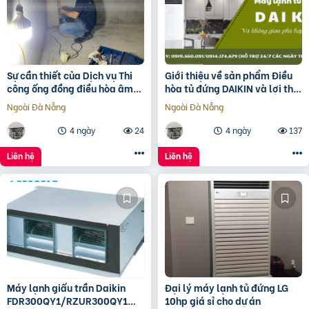
Sự cần thiết của Dịch vụ Thi
Giới thiệu về sản phẩm Điều
công ống đồng điều hòa âm
hòa tủ đứng DAIKIN và lợi thế
tường?
khi lắp
Ngoài Đà Nẵng
Ngoài Đà Nẵng
4 ngày
24
4 ngày
137
Liên hệ
Liên hệ
Máy lạnh giấu trần Daikin
Đại lý máy lạnh tủ đứng LG
FDR300QY1/RZUR300QY1
10hp giá sỉ cho dự án