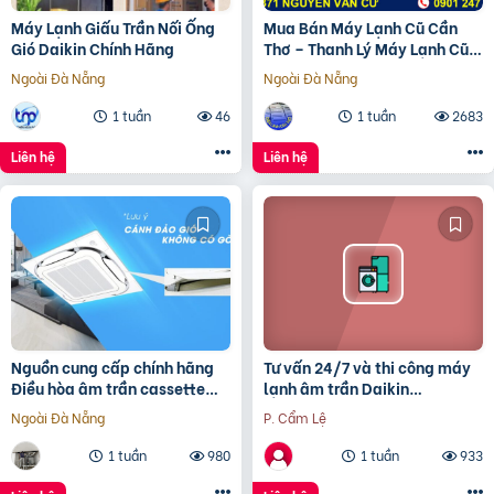
Máy Lạnh Giấu Trần Nối Ống
Mua Bán Máy Lạnh Cũ Cần
Gió Daikin Chính Hãng
Thơ – Thanh Lý Máy Lạnh Cũ
Cần Thơ Giá Rẻ đã cập
Ngoài Đà Nẵng
Ngoài Đà Nẵng
1 tuần
46
1 tuần
2683
Liên hệ
Liên hệ
Nguồn cung cấp chính hãng
Tư vấn 24/7 và thi công máy
Điều hòa âm trần cassette
lạnh âm trần Daikin
DAIKIN FCFC40 giá siêu tốt
FCNQ42MV1 5 ngựa giá rẻ
Ngoài Đà Nẵng
P. Cẩm Lệ
tại Thủ Đức
1 tuần
980
1 tuần
933