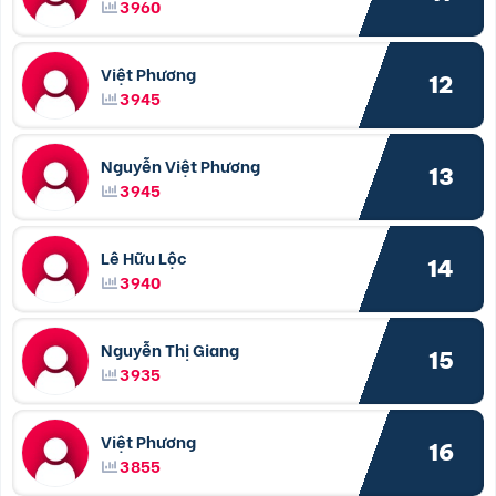
3960
Việt Phương
12
3945
Nguyễn Việt Phương
13
3945
Lê Hữu Lộc
14
3940
Nguyễn Thị Giang
15
3935
Việt Phương
16
3855