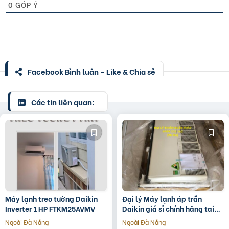
0
GÓP Ý
Facebook Bình luận - Like & Chia sẻ
Các tin liên quan:
Máy lạnh treo tường Daikin
Đại lý Máy lạnh áp trần
Inverter 1 HP FTKM25AVMV
Daikin giá sỉ chính hãng tại
TP.HCM
Ngoài Đà Nẵng
Ngoài Đà Nẵng