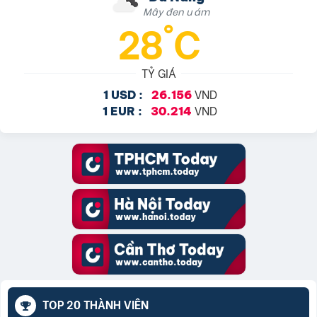
Mây đen u ám
28°C
TỶ GIÁ
VND
1 USD :
26.156
VND
1 EUR :
30.214
TOP 20 THÀNH VIÊN