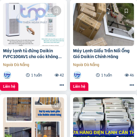
Máy lạnh tủ đứng Daikin
Máy Lạnh Giấu Trần Nối Ống
FVFC100AV1 cho các không
Gió Daikin Chính Hãng
gian rộng dưới 50m2
Ngoài Đà Nẵng
Ngoài Đà Nẵng
1 tuần
42
1 tuần
46
Liên hệ
Liên hệ