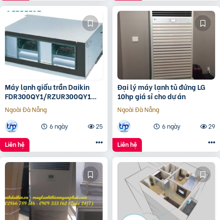
Máy lạnh giấu trần Daikin
Đại lý máy lạnh tủ đứng LG
FDR300QY1/RZUR300QY1
10hp giá sỉ cho dự án
Inverter
Ngoài Đà Nẵng
Ngoài Đà Nẵng
6 ngày
25
6 ngày
29
Liên hệ
Liên hệ