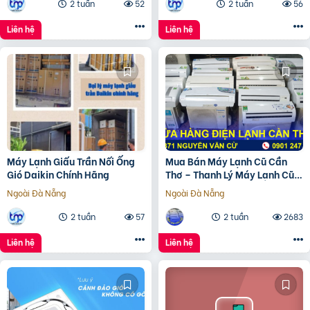
2 tuần
52
2 tuần
56
Liên hệ
Liên hệ
Máy Lạnh Giấu Trần Nối Ống
Mua Bán Máy Lạnh Cũ Cần
Gió Daikin Chính Hãng
Thơ – Thanh Lý Máy Lạnh Cũ
Cần Thơ Giá Rẻ đã cập
Ngoài Đà Nẵng
Ngoài Đà Nẵng
2 tuần
57
2 tuần
2683
Liên hệ
Liên hệ