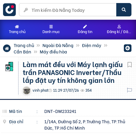
Trang chủ
Danh mục
Đăng tin
Đăng kí / Đăng nhập
Trang chủ
Ngoài Đà Nẵng
Điện máy
Cần Bán
Máy điều hòa
Làm mát đều với Máy lạnh giấu
trần PANASONIC Inverter/Thầu
lắp đặt uy tín không gian lớn
vinh phat
11:29 27/07/26
354
Mã tin
:
DNT-DM233241
Địa chỉ
:
1/14A, Đường Số 2, P.Trường Thọ, TP.Thủ
Đức, TP.Hồ Chí Minh