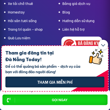
Xe tải chở thuê
Bảng giá dịch vụ
Homestay
Blog
Hải sản tươi sống
Hướng dẫn sử dụng
Trang trí quán - shop
Liên hệ hỗ trợ
Quà Lưu niệm
Dành cho thú cưng
Tham gia đăng tin tại
Thời trang Mẹ & Bé
Đà Nẵng Today
!
Bạn
Đà Nẵng Today,
hãy lan tỏa yêu thương!
Để có thể quảng bá sản phẩm - dịch vụ của
bạn với đông đảo người dùng!
THAM GIA MIỄN PHÍ
CÔNG TY TNHH RAO VẶT NHANH
Địa chỉ trụ sở chính: 7 Trần Minh Sơn, phường Tân An, TP.
Cần Thơ
GỌI NGAY
Giấy CNĐKDN: 1801717351 – Ngày cấp: 24/01/2022 - Cơ
quan cấp: Phòng Đăng ký kinh doanh – Sở kế hoạch và