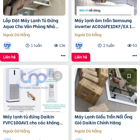
Lắp Đặt Máy Lạnh Tủ Đứng
Máy lạnh âm trần Samsung
Aqua Cho Văn Phòng Nhà
inverter AC026FE1DKF/EA 1
Xưởng
hướng công nghệ WindFree™
Ngoài Đà Nẵng
Ngoài Đà Nẵng
1 tuần
136
2 tuần
53
Liên hệ
Liên hệ
Máy lạnh tủ đứng Daikin
Máy Lạnh Giấu Trần Nối Ống
FVFC100AV1 cho các không
Gió Daikin Chính Hãng
gian rộng dưới 50m2
Ngoài Đà Nẵng
Ngoài Đà Nẵng