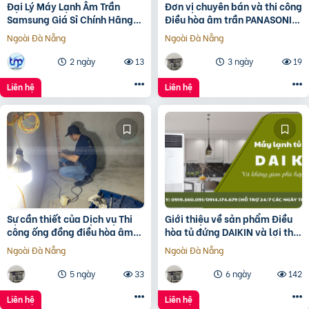
Đại Lý Máy Lạnh Âm Trần
Đơn vị chuyên bán và thi công
Samsung Giá Sỉ Chính Hãng
Điều hòa âm trần PANASONIC
Tại TP.HCM
Inverter giá đại lý
Ngoài Đà Nẵng
Ngoài Đà Nẵng
2 ngày
13
3 ngày
19
Liên hệ
Liên hệ
Sự cần thiết của Dịch vụ Thi
Giới thiệu về sản phẩm Điều
công ống đồng điều hòa âm
hòa tủ đứng DAIKIN và lợi thế
tường?
khi lắp
Ngoài Đà Nẵng
Ngoài Đà Nẵng
5 ngày
33
6 ngày
142
Liên hệ
Liên hệ