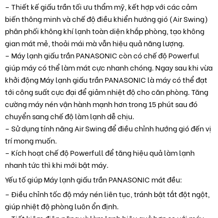
– Thiết kế giấu trần tối ưu thẩm mỹ, kết hợp với các cảm
biến thông minh và chế độ điều khiển hướng gió (Air Swing)
phân phối không khí lạnh toàn diện khắp phòng, tạo không
gian mát mẻ, thoải mái mà vẫn hiệu quả năng lượng.
– Máy lạnh giấu trần PANASONIC còn có chế độ Powerful
giúp máy có thể làm mát cực nhanh chóng. Ngay sau khi vừa
khởi động Máy lạnh giấu trần PANASONIC là máy có thể đạt
tới công suất cực đại để giảm nhiệt độ cho căn phòng. Tăng
cường máy nén vận hành mạnh hơn trong 15 phút sau đó
chuyển sang chế độ làm lạnh dễ chịu.
– Sử dụng tính năng Air Swing để điều chỉnh hướng gió đến vị
trí mong muốn.
– Kích hoạt chế độ Powerfull để tăng hiệu quả làm lạnh
nhanh tức thì khi mới bật máy.
Yếu tố giúp Máy lạnh giấu trần PANASONIC mát đều:
– Điều chỉnh tốc độ máy nén liên tục, tránh bật tắt đột ngột,
giúp nhiệt độ phòng luôn ổn định.