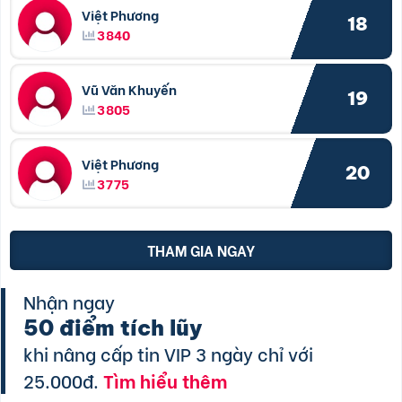
Việt Phương
18
3840
Vũ Văn Khuyến
19
3805
Việt Phương
20
3775
THAM GIA NGAY
Nhận ngay
50 điểm tích lũy
khi nâng cấp tin VIP 3 ngày chỉ với
25.000đ.
Tìm hiểu thêm