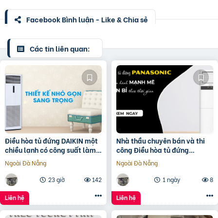
Facebook Bình luận - Like & Chia sẻ
Các tin liên quan:
Điều hòa tủ đứng DAIKIN một
Nhà thầu chuyên bán và thi
chiều lạnh có công suất làm
công Điều hòa tủ đứng
lạnh tối ưu
PANASONIC S-24PB3H5
Ngoài Đà Nẵng
Ngoài Đà Nẵng
Inverter 3HP giá rẻ
23 giờ
142
1 ngày
8
Liên hệ
Liên hệ