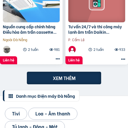
Nguồn cung cấp chính hãng
Tư vấn 24/7 và thi công máy
Điều hòa âm trần cassette
lạnh âm trần Daikin
DAIKIN FCFC40 giá siêu tốt
FCNQ42MV1 5 ngựa giá rẻ
Ngoài Đà Nẵng
P. Cẩm Lệ
tại Thủ Đức
2 tuần
981
2 tuần
933
Liên hệ
Liên hệ
XEM THÊM
Danh mục Điện máy Đà Nẵng
Tivi
Loa - Âm thanh
Tủ lạnh - Đông - Mát