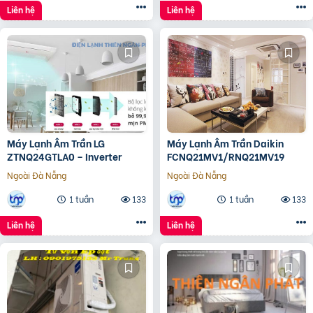
Liên hệ
Liên hệ
Máy Lạnh Âm Trần LG
Máy Lạnh Âm Trần Daikin
ZTNQ24GTLA0 – Inverter
FCNQ21MV1/RNQ21MV19
Ngoài Đà Nẵng
Ngoài Đà Nẵng
1 tuần
133
1 tuần
133
Liên hệ
Liên hệ