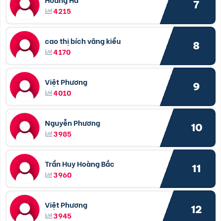
7
4215
cao thị bích vâng kiều
8
4170
Việt Phương
9
4010
Nguyễn Phương
10
3985
Trần Huy Hoàng Bắc
11
3960
Việt Phương
12
3945