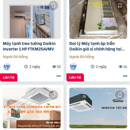
Máy lạnh treo tường Daikin
Đại lý Máy lạnh áp trần
Inverter 1 HP FTKM25AVMV
Daikin giá sỉ chính hãng tại
TP.HCM
Ngoài Đà Nẵng
Ngoài Đà Nẵng
2 ngày
10
2 ngày
16
Liên hệ
Liên hệ