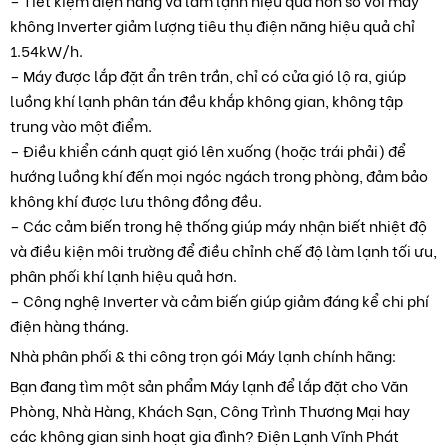
– Tiết kiệm điện năng và làm lạnh hiệu quả hơn so với máy
không Inverter giảm lượng tiêu thụ điện năng hiệu quả chỉ
1.54kW/h.
– Máy được lắp đặt ẩn trên trần, chỉ có cửa gió lộ ra, giúp
luồng khí lạnh phân tán đều khắp không gian, không tập
trung vào một điểm.
– Điều khiển cánh quạt gió lên xuống (hoặc trái phải) để
hướng luồng khí đến mọi ngóc ngách trong phòng, đảm bảo
không khí được lưu thông đồng đều.
– Các cảm biến trong hệ thống giúp máy nhận biết nhiệt độ
và điều kiện môi trường để điều chỉnh chế độ làm lạnh tối ưu,
phân phối khí lạnh hiệu quả hơn.
– Công nghệ Inverter và cảm biến giúp giảm đáng kể chi phí
điện hàng tháng.
Nhà phân phối & thi công trọn gói Máy lạnh chính hãng:
Bạn đang tìm một sản phẩm Máy lạnh để lắp đặt cho Văn
Phòng, Nhà Hàng, Khách Sạn, Công Trình Thương Mại hay
các không gian sinh hoạt gia đình? Điện Lạnh Vĩnh Phát