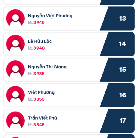
Nguyễn Việt Phương
13
3945
Lê Hữu Lộc
14
3940
Nguyễn Thị Giang
15
3935
Việt Phương
16
3855
Trần Viết Phú
17
3845