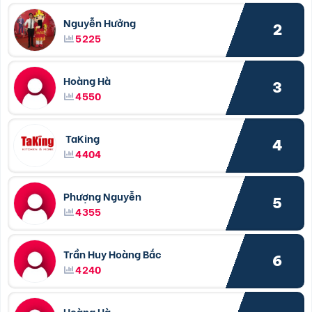
Nguyễn Hưởng
2
5225
Hoàng Hà
3
4550
TaKing
4
4404
Phượng Nguyễn
5
4355
Trần Huy Hoàng Bắc
6
4240
Hoàng Hà