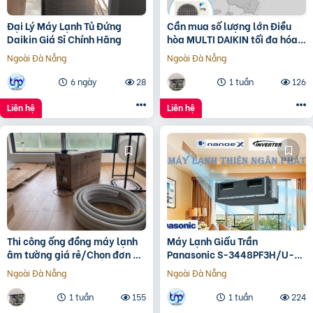
Đại Lý Máy Lạnh Tủ Đứng
Cần mua số lượng lớn Điều
Daikin Giá Sỉ Chính Hãng
hòa MULTI DAIKIN tối đa hóa
không gian giá rẻ
Ngoài Đà Nẵng
Ngoài Đà Nẵng
6 ngày
28
1 tuần
126
Liên hệ
Liên hệ
Thi công ống đồng máy lạnh
Máy Lạnh Giấu Trần
âm tường giá rẻ/Chọn đơn vị
Panasonic S-3448PF3H/U-
thi công uy tín nào
43PR1H5
Ngoài Đà Nẵng
Ngoài Đà Nẵng
1 tuần
155
1 tuần
224