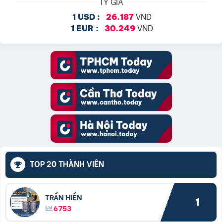
TỶ GIÁ
VND
1 USD :
26.187
VND
1 EUR :
30.249
TOP 20 THÀNH VIÊN
TRẦN HIỀN
1
6753