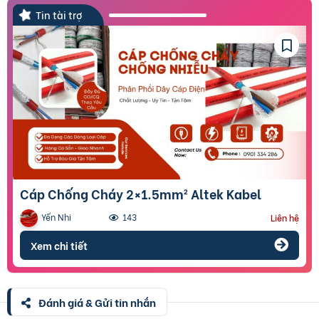
Tin tài trợ
Cáp Chống Cháy 2×1.5mm² Altek Kabel
Yến Nhi
143
Liên hệ
Xem chi tiết
Đánh giá & Gửi tin nhắn