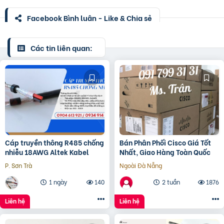
Facebook Bình luận - Like & Chia sẻ
Các tin liên quan:
Cáp truyền thông R485 chống
Bán Phân Phối Cisco Giá Tốt
nhiễu 18AWG Altek Kabel
Nhất, Giao Hàng Toàn Quốc
P. Sơn Trà
Ngoài Đà Nẵng
1 ngày
140
2 tuần
1876
Liên hệ
Liên hệ