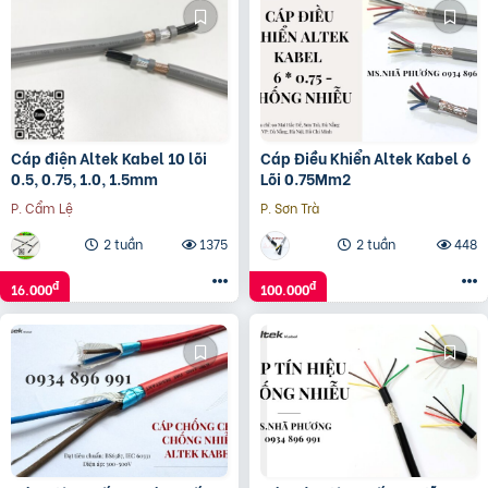
Cáp điện Altek Kabel 10 lõi
Cáp Điều Khiển Altek Kabel 6
0.5, 0.75, 1.0, 1.5mm
Lõi 0.75Mm2
P. Cẩm Lệ
P. Sơn Trà
2 tuần
1375
2 tuần
448
đ
đ
16.000
100.000