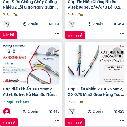
Cáp Điện Chống Cháy Chống
Cáp Tín Hiệu Chống Nhiễu
Nhiễu 2 Lõi Giao Ngay Quảng
Altek Kabel 2/4/6/8 Lõi 0.22
Bình, Quảng Nam, Quảng
Mm2
P. Sơn Trà
P. Sơn Trà
Ngãi.
2 tuần
351
2 tuần
424
Liên hệ
đ
100.000
Cáp điều khiển 3×0.5mm2
Cáp Điều Khiển 2 X 0.75 Mm2,
Altek Kabel Hà Nội, Đà Nẵng,
2 X 0.75 Mm2 Giao Hàng Toàn
Hồ Chí Minh
Quốc
P. Ngũ Hành Sơn
P. Sơn Trà
2 tuần
445
2 tuần
423
đ
đ
10.000
100.000