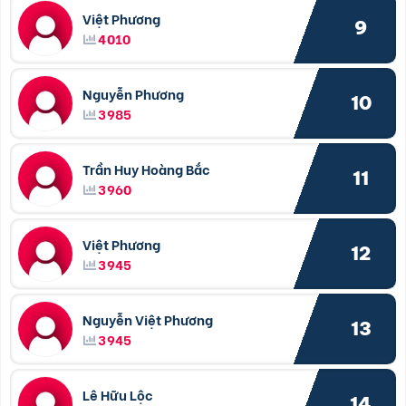
Việt Phương
9
4010
Nguyễn Phương
10
3985
Trần Huy Hoàng Bắc
11
3960
Việt Phương
12
3945
Nguyễn Việt Phương
13
3945
Lê Hữu Lộc
14