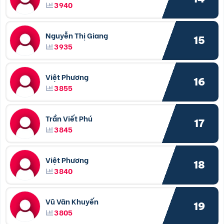
3940
Nguyễn Thị Giang
15
3935
Việt Phương
16
3855
Trần Viết Phú
17
3845
Việt Phương
18
3840
Vũ Văn Khuyến
19
3805