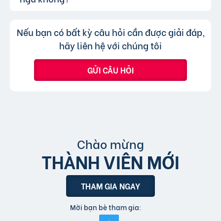
chuyên mục khác mà cần đăng tin mới.
nghĩa là khi người dùng nhấp vào tin đăng dưới
hình thức xem nhanh hoặc truy cập trực tiếp
Không, trang web chỉ chấp nhận các
Trả lời:
Nếu bạn có bất kỳ câu hỏi cần được giải đáp,
bài đăng.
tin đăng sử dụng tiếng Việt có dấu.
hãy liên hệ với chúng tôi
GỬI CÂU HỎI
Chào mừng
THÀNH VIÊN MỚI
THAM GIA NGAY
Mời bạn bè tham gia: