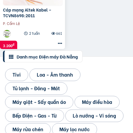
Cáp mạng Altek Kabel –
TCVN8698:2011
P. Cẩm Lệ
2 tuần
661
đ
3.200
Danh mục Điện máy Đà Nẵng
Tivi
Loa - Âm thanh
Tủ lạnh - Đông - Mát
Máy giặt - Sấy quần áo
Máy điều hòa
Bếp Điện - Gas - Từ
Lò nướng - Vi sóng
Máy rửa chén
Máy lọc nước