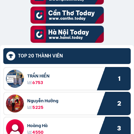
TOP 20 THÀNH VIÊN
TRẦN HIỀN
1
6753
Nguyễn Hưởng
2
5225
Hoàng Hà
3
4550