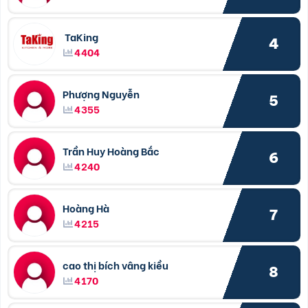
TaKing
4
4404
Phượng Nguyễn
5
4355
Trần Huy Hoàng Bắc
6
4240
Hoàng Hà
7
4215
cao thị bích vâng kiều
8
4170