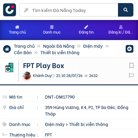
Trang chủ
Danh mục
Đăng tin
Đăng kí / Đăng nhập
Trang chủ
Ngoài Đà Nẵng
Điện máy
Cần Bán
Thiết bị viễn thông
FPT Play Box
Khánh Duy
21:10 28/07/26
2632
Mã tin
:
DNT-DM17790
Địa chỉ
:
359 Hùng Vương, K4, P1, TP Sa Đéc, Đồng
Tháp
Danh mục
:
Điện máy
>
Thiết bị viễn thông
Thương hiệu
:
FPT