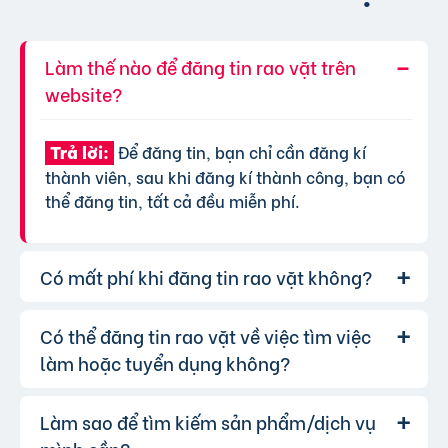
Làm thế nào để đăng tin rao vặt trên
website?
Để đăng tin, bạn chỉ cần đăng kí
Trả lời:
thành viên, sau khi đăng kí thành công, bạn có
thể đăng tin, tất cả đều miễn phí.
Có mất phí khi đăng tin rao vặt không?
Có thể đăng tin rao vặt về việc tìm việc
Chúng tôi cung cấp gói đăng tin miễn
Trả lời:
phí cơ bản cho tất cả người dùng. Tuy nhiên, để
làm hoặc tuyển dụng không?
tăng hiệu quả quảng cáo và được ưu tiên hiển
thị, bạn có thể lựa chọn các gói dịch vụ nâng
Làm sao để tìm kiếm sản phẩm/dịch vụ
Hoàn toàn có thể. Website của chúng
Trả lời:
cấp với chi phí hợp lý, xem thêm
phí dịch vụ tin
tôi hỗ trợ đăng tin tuyển dụng và tìm việc làm.