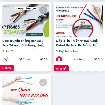
Cáp Truyền Thông Rs485 2
Cáp điều khiển 4×0.5 Altek
Pair 24 Awg Đà Nẵng, Huế,
Kabel Hà Nội, Đà Nẵng, Hồ
Quảng Trị
Chí Minh
P. Sơn Trà
P. Ngũ Hành Sơn
2 tuần
346
2 tuần
463
Liên hệ
đ
10.000